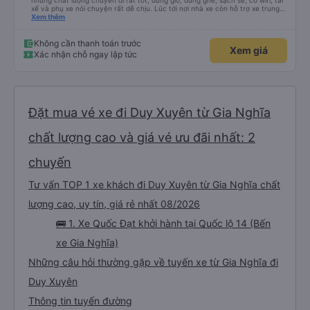
nhưng chất lượng chuyến đi rất tốt, đúng giờ, đúng ghế, sạch sẽ, có wifi, tài
xế và phụ xe nói chuyện rất dễ chịu. Lúc tới nơi nhà xe còn hỗ trợ xe trung
chuyển tới tận nhà. 10đ cho nhà xe, hy vọng nhà xe duy trì được chất lượng
Xem thêm
này. Cảm ơn
Không cần thanh toán trước
Xem giá
Xác nhận chỗ ngay lập tức
Đặt mua vé xe đi Duy Xuyên từ Gia Nghĩa
chất lượng cao và giá vé ưu đãi nhất: 2
chuyến
Tư vấn TOP 1 xe khách đi Duy Xuyên từ Gia Nghĩa chất
lượng cao, uy tín, giá rẻ nhất 08/2026
🚌 1. Xe Quốc Đạt khởi hành tại Quốc lộ 14 (Bến
xe Gia Nghĩa)
Những câu hỏi thường gặp về tuyến xe từ Gia Nghĩa đi
Duy Xuyên
Thông tin tuyến đường