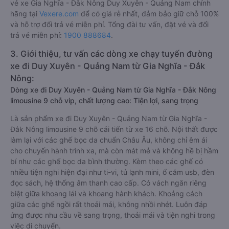
vé xe Gia Nghĩa - Đắk Nông Duy Xuyên - Quảng Nam chính
hãng tại
Vexere.com
để có giá rẻ nhất, đảm bảo giữ chỗ 100%
và hỗ trợ đổi trả vé miễn phí. Tổng đài tư vấn, đặt vé và đổi
trả vé miễn phí:
1900 888684
.
3. Giới thiệu, tư vấn các dòng xe chạy tuyến đường
xe đi Duy Xuyên - Quảng Nam từ Gia Nghĩa - Đắk
Nông:
Dòng xe đi Duy Xuyên - Quảng Nam từ Gia Nghĩa - Đắk Nông
limousine 9 chỗ vip, chất lượng cao: Tiện lợi, sang trọng
Là sản phẩm xe đi Duy Xuyên - Quảng Nam từ Gia Nghĩa -
Đắk Nông limousine 9 chỗ cải tiến từ xe 16 chỗ. Nội thất được
làm lại với các ghế bọc da chuẩn Châu Âu, không chỉ êm ái
cho chuyến hành trình xa, mà còn mát mẻ và không hề bị hầm
bí như các ghế bọc da bình thường. Kèm theo các ghế có
nhiều tiện nghi hiện đại như ti-vi, tủ lạnh mini, ổ cắm usb, đèn
đọc sách, hệ thống âm thanh cao cấp. Có vách ngăn riêng
biệt giữa khoang lái và khoang hành khách. Khoảng cách
giữa các ghế ngồi rất thoải mái, không nhồi nhét. Luôn đáp
ứng được nhu cầu về sang trọng, thoải mái và tiện nghi trong
việc di chuyển.