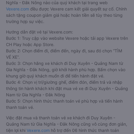
Nghĩa - Đắk Nông nào của quý khách tại trang web
Vexere.com
đều được Vexere cam kết giải quyết sự cố. Chính
sách tặng coupon giảm giá hoặc hoàn tiền sẽ tùy theo từng
trường hợp sự việc.
Hướng dẫn đặt vé tại Vexere.com:
Bước 1: Truy cập vào website Vexere hoặc tải app Vexere trên
CH Play hoặc App Store.
Bước 2: Chọn điểm đi, điểm đến, ngày đi, sau đó chọn “TÌM
VÉ XE”.
Bước 3: Chọn hãng xe khách đi Duy Xuyên - Quảng Nam từ
Gia Nghĩa - Đắk Nông, giờ khởi hành phù hợp. Bấm chọn vào
khung giờ quý khách muốn đi để tiến hành đặt vé.
Bước 4: Chọn vị trí/giường ghế, điểm đón, điểm trả và nhập
thông tin hành khách khi đặt mua vé xe đi Duy Xuyên - Quảng
Nam từ Gia Nghĩa - Đắk Nông
Bước 5: Chọn hình thức thanh toán vé phù hợp và tiến hành
thanh toán vé.
Việc đặt mua và thanh toán vé xe khách đi Duy Xuyên -
Quảng Nam từ Gia Nghĩa - Đắk Nông cũng vô cùng đơn giản,
tiện lợi khi
Vexere.com
hỗ trợ đến 06 hình thức thanh toán