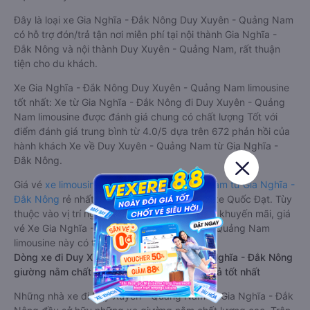
Đây là loại xe Gia Nghĩa - Đắk Nông Duy Xuyên - Quảng Nam
có hỗ trợ đón/trả tận nơi miễn phí tại nội thành Gia Nghĩa -
Đắk Nông và nội thành Duy Xuyên - Quảng Nam, rất thuận
tiện cho du khách.
Xe Gia Nghĩa - Đắk Nông Duy Xuyên - Quảng Nam limousine
tốt nhất: Xe từ Gia Nghĩa - Đắk Nông đi Duy Xuyên - Quảng
Nam limousine được đánh giá chung có chất lượng Tốt với
điểm đánh giá trung bình từ 4.0/5 dựa trên 672 phản hồi của
hành khách Xe về Duy Xuyên - Quảng Nam từ Gia Nghĩa -
Đắk Nông.
Giá vé
xe limousine đi Duy Xuyên - Quảng Nam từ Gia Nghĩa -
Đắk Nông
rẻ nhất là 500000VND của hãng xe Quốc Đạt. Tùy
thuộc vào vị trí ngồi của bạn và chương trình khuyến mãi, giá
vé Xe Gia Nghĩa - Đắk Nông đi Duy Xuyên - Quảng Nam
limousine này có thể sẽ rẻ hơn
Dòng xe đi Duy Xuyên - Quảng Nam từ Gia Nghĩa - Đắk Nông
giường nằm chất lượng cao: Thoải mái, giá cả tốt nhất
Những nhà xe đi Duy Xuyên - Quảng Nam từ Gia Nghĩa - Đắk