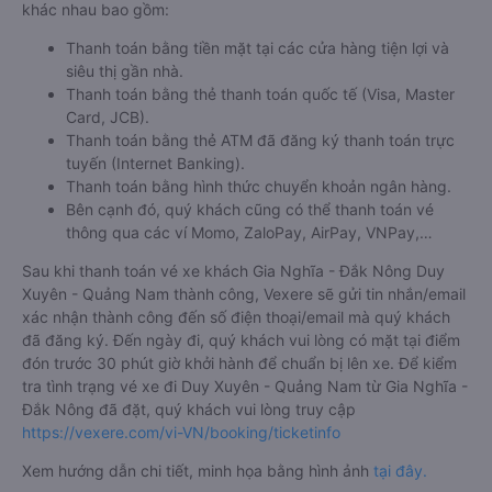
khác nhau bao gồm:
Thanh toán bằng tiền mặt tại các cửa hàng tiện lợi và
siêu thị gần nhà.
Thanh toán bằng thẻ thanh toán quốc tế (Visa, Master
Card, JCB).
Thanh toán bằng thẻ ATM đã đăng ký thanh toán trực
tuyến (Internet Banking).
Thanh toán bằng hình thức chuyển khoản ngân hàng.
Bên cạnh đó, quý khách cũng có thể thanh toán vé
thông qua các ví Momo, ZaloPay, AirPay, VNPay,…
Sau khi thanh toán vé xe khách Gia Nghĩa - Đắk Nông Duy
Xuyên - Quảng Nam thành công, Vexere sẽ gửi tin nhắn/email
xác nhận thành công đến số điện thoại/email mà quý khách
đã đăng ký. Đến ngày đi, quý khách vui lòng có mặt tại điểm
đón trước 30 phút giờ khởi hành để chuẩn bị lên xe. Để kiểm
tra tình trạng vé xe đi Duy Xuyên - Quảng Nam từ Gia Nghĩa -
Đắk Nông đã đặt, quý khách vui lòng truy cập
https://vexere.com/vi-VN/booking/ticketinfo
Xem hướng dẫn chi tiết, minh họa bằng hình ảnh
tại đây.