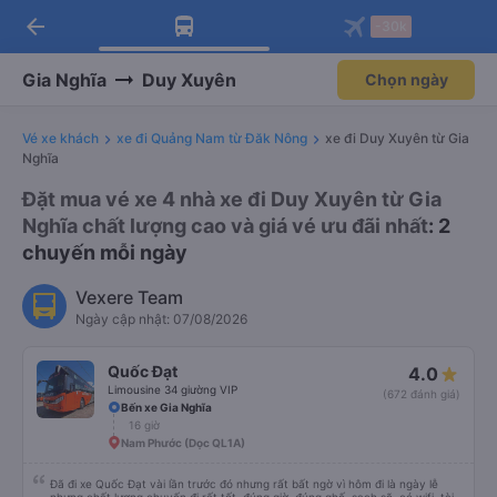
arrow_back
Tải app Vexere ngay!
Tải app Vexere
-30k
Mở app
Mở app
Nhận ưu đãi thành viên độc
-30k/ghế khi đặt vé máy bay qua
quyền
app
Gia Nghĩa
Duy Xuyên
Chọn ngày
Vé xe khách
xe đi Quảng Nam từ Đăk Nông
xe đi Duy Xuyên từ Gia
Nghĩa
Đặt mua vé xe 4 nhà xe đi Duy Xuyên từ Gia
Nghĩa chất lượng cao và giá vé ưu đãi nhất
: 2
chuyến mỗi ngày
Vexere Team
Ngày cập nhật: 07/08/2026
Quốc Đạt
4.0
Limousine 34 giường VIP
(672 đánh giá)
Bến xe Gia Nghĩa
16 giờ
Nam Phước (Dọc QL1A)
Đã đi xe Quốc Đạt vài lần trước đó nhưng rất bất ngờ vì hôm đi là ngày lễ