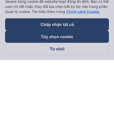
Vexere dùng cookie để website hoạt động ổn định. Bạn có thể
xem chi tiết hoặc thay đổi lựa chọn bất kỳ lúc nào trong phần
Quản lý cookie. Tìm hiểu thêm trong
Chính sách Cookie
.
Chấp nhận tất cả
Tùy chọn cookie
Từ chối
Theo dõi chúng tôi trên
Facebook
Tiktok
Youtube
Công ty TNHH Thương Mại Dịch Vụ Vexere
Địa chỉ đăng ký kinh doanh: 8C Chữ Đồng Tử, Phường Tân
Sơn Nhất, TP. Hồ Chí Minh, Việt Nam
Địa chỉ
:
Lầu 2, toà nhà H3 Circo Hoàng Diệu, 384 Hoàng Diệu,
Phường Khánh Hội, TP Hồ Chí Minh, Việt Nam
Tầng 3, toà nhà 101 Láng Hạ, 101 Láng Hạ, Phường Láng, TP.