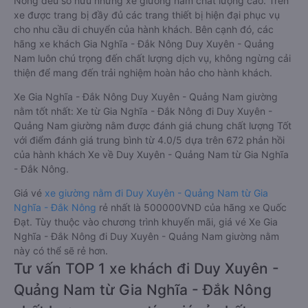
Nông đều sở hữu những xe giường nằm chất lượng cao. Trên
xe được trang bị đầy đủ các trang thiết bị hiện đại phục vụ
cho nhu cầu di chuyển của hành khách. Bên cạnh đó, các
hãng xe khách Gia Nghĩa - Đắk Nông Duy Xuyên - Quảng
Nam luôn chú trọng đến chất lượng dịch vụ, không ngừng cải
thiện để mang đến trải nghiệm hoàn hảo cho hành khách.
Xe Gia Nghĩa - Đắk Nông Duy Xuyên - Quảng Nam giường
nằm tốt nhất: Xe từ Gia Nghĩa - Đắk Nông đi Duy Xuyên -
Quảng Nam giường nằm được đánh giá chung chất lượng Tốt
với điểm đánh giá trung bình từ 4.0/5 dựa trên 672 phản hồi
của hành khách Xe về Duy Xuyên - Quảng Nam từ Gia Nghĩa
- Đắk Nông.
Giá vé
xe giường nằm đi Duy Xuyên - Quảng Nam từ Gia
Nghĩa - Đắk Nông
rẻ nhất là 500000VND của hãng xe Quốc
Đạt. Tùy thuộc vào chương trình khuyến mãi, giá vé Xe Gia
Nghĩa - Đắk Nông đi Duy Xuyên - Quảng Nam giường nằm
này có thể sẽ rẻ hơn.
Tư vấn TOP 1 xe khách đi Duy Xuyên -
Quảng Nam từ Gia Nghĩa - Đắk Nông