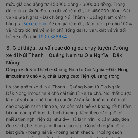
mức giá dao động từ 450000 đồng - 600000 đồng. Trong
đó, nhà xe Quốc Đạt có giá vé rẻ nhất, chỉ 450000 đồng. Đặt
vé xe Gia Nghĩa - Đắk Nông Núi Thành - Quảng Nam chính
hãng tại
Vexere.com
để có giá rẻ nhất, đảm bảo giữ chỗ 100%
và hỗ trợ đổi trả vé miễn phí. Tổng đài tư vấn, đặt vé và đổi
trả vé miễn phí:
1900 888684
.
3. Giới thiệu, tư vấn các dòng xe chạy tuyến đường
xe đi Núi Thành - Quảng Nam từ Gia Nghĩa - Đắk
Nông:
Dòng xe đi Núi Thành - Quảng Nam từ Gia Nghĩa - Đắk Nông
limousine 9 chỗ vip, chất lượng cao: Tiện lợi, sang trọng
Là sản phẩm xe đi Núi Thành - Quảng Nam từ Gia Nghĩa -
Đắk Nông limousine 9 chỗ cải tiến từ xe 16 chỗ. Nội thất được
làm lại với các ghế bọc da chuẩn Châu Âu, không chỉ êm ái
cho chuyến hành trình xa, mà còn mát mẻ và không hề bị hầm
bí như các ghế bọc da bình thường. Kèm theo các ghế có
nhiều tiện nghi hiện đại như ti-vi, tủ lạnh mini, ổ cắm usb, đèn
đọc sách, hệ thống âm thanh cao cấp. Có vách ngăn riêng
biệt giữa khoang lái và khoang hành khách. Khoảng cách