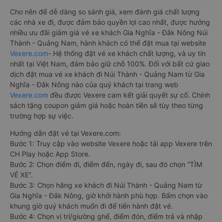
Cho nên để dễ dàng so sánh giá, xem đánh giá chất lượng
các nhà xe đi, được đảm bảo quyền lợi cao nhất, được hưởng
nhiều ưu đãi giảm giá vé xe khách Gia Nghĩa - Đắk Nông Núi
Thành - Quảng Nam, hành khách có thể đặt mua tại website
Vexere.com
- Hệ thống đặt vé xe khách chất lượng, và uy tín
nhất tại Việt Nam, đảm bảo giữ chỗ 100%. Đối với bất cứ giao
dịch đặt mua vé xe khách đi Núi Thành - Quảng Nam từ Gia
Nghĩa - Đắk Nông nào của quý khách tại trang web
Vexere.com
đều được Vexere cam kết giải quyết sự cố. Chính
sách tặng coupon giảm giá hoặc hoàn tiền sẽ tùy theo từng
trường hợp sự việc.
Hướng dẫn đặt vé tại Vexere.com:
Bước 1: Truy cập vào website Vexere hoặc tải app Vexere trên
CH Play hoặc App Store.
Bước 2: Chọn điểm đi, điểm đến, ngày đi, sau đó chọn “TÌM
VÉ XE”.
Bước 3: Chọn hãng xe khách đi Núi Thành - Quảng Nam từ
Gia Nghĩa - Đắk Nông, giờ khởi hành phù hợp. Bấm chọn vào
khung giờ quý khách muốn đi để tiến hành đặt vé.
Bước 4: Chọn vị trí/giường ghế, điểm đón, điểm trả và nhập