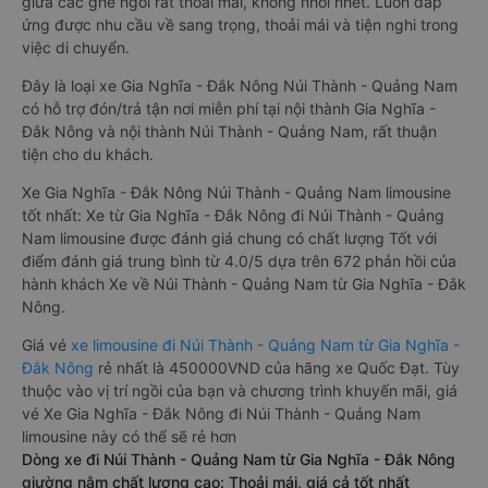
giữa các ghế ngồi rất thoải mái, không nhồi nhét. Luôn đáp
ứng được nhu cầu về sang trọng, thoải mái và tiện nghi trong
việc di chuyển.
Đây là loại xe Gia Nghĩa - Đắk Nông Núi Thành - Quảng Nam
có hỗ trợ đón/trả tận nơi miễn phí tại nội thành Gia Nghĩa -
Đắk Nông và nội thành Núi Thành - Quảng Nam, rất thuận
tiện cho du khách.
Xe Gia Nghĩa - Đắk Nông Núi Thành - Quảng Nam limousine
tốt nhất: Xe từ Gia Nghĩa - Đắk Nông đi Núi Thành - Quảng
Nam limousine được đánh giá chung có chất lượng Tốt với
điểm đánh giá trung bình từ 4.0/5 dựa trên 672 phản hồi của
hành khách Xe về Núi Thành - Quảng Nam từ Gia Nghĩa - Đắk
Nông.
Giá vé
xe limousine đi Núi Thành - Quảng Nam từ Gia Nghĩa -
Đắk Nông
rẻ nhất là 450000VND của hãng xe Quốc Đạt. Tùy
thuộc vào vị trí ngồi của bạn và chương trình khuyến mãi, giá
vé Xe Gia Nghĩa - Đắk Nông đi Núi Thành - Quảng Nam
limousine này có thể sẽ rẻ hơn
Dòng xe đi Núi Thành - Quảng Nam từ Gia Nghĩa - Đắk Nông
giường nằm chất lượng cao: Thoải mái, giá cả tốt nhất