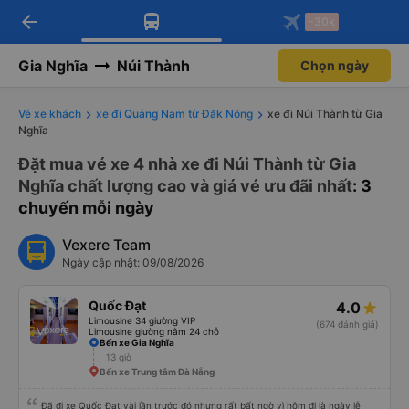
arrow_back
Tải app Vexere ngay!
Tải app Vexere
-30k
Mở app
Mở app
Nhận ưu đãi thành viên độc
-30k/ghế khi đặt vé máy bay qua
quyền
app
Gia Nghĩa
Núi Thành
Chọn ngày
Vé xe khách
xe đi Quảng Nam từ Đăk Nông
xe đi Núi Thành từ Gia
Nghĩa
Đặt mua vé xe 4 nhà xe đi Núi Thành từ Gia
Nghĩa chất lượng cao và giá vé ưu đãi nhất
: 3
chuyến mỗi ngày
Vexere Team
Ngày cập nhật: 09/08/2026
Quốc Đạt
4.0
Limousine 34 giường VIP
(674 đánh giá)
Limousine giường nằm 24 chỗ
Bến xe Gia Nghĩa
13 giờ
Bến xe Trung tâm Đà Nẵng
Đã đi xe Quốc Đạt vài lần trước đó nhưng rất bất ngờ vì hôm đi là ngày lễ