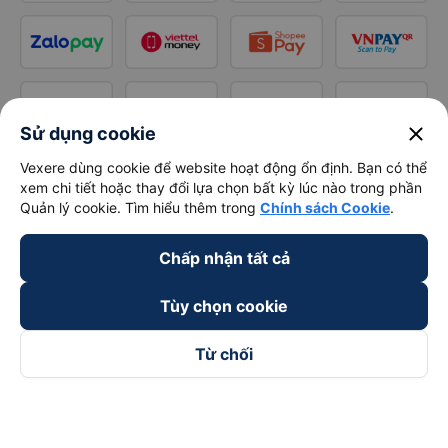
close
Sử dụng cookie
Vexere dùng cookie để website hoạt động ổn định. Bạn có thể
xem chi tiết hoặc thay đổi lựa chọn bất kỳ lúc nào trong phần
Quản lý cookie. Tìm hiểu thêm trong
Chính sách Cookie
.
Chấp nhận tất cả
Tùy chọn cookie
Từ chối
Theo dõi chúng tôi trên
Facebook
Tiktok
Youtube