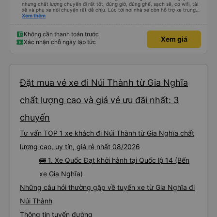
nhưng chất lượng chuyến đi rất tốt, đúng giờ, đúng ghế, sạch sẽ, có wifi, tài
xế và phụ xe nói chuyện rất dễ chịu. Lúc tới nơi nhà xe còn hỗ trợ xe trung
chuyển tới tận nhà. 10đ cho nhà xe, hy vọng nhà xe duy trì được chất lượng
Xem thêm
này. Cảm ơn
Không cần thanh toán trước
Xem giá
Xác nhận chỗ ngay lập tức
Đặt mua vé xe đi Núi Thành từ Gia Nghĩa
chất lượng cao và giá vé ưu đãi nhất: 3
chuyến
Tư vấn TOP 1 xe khách đi Núi Thành từ Gia Nghĩa chất
lượng cao, uy tín, giá rẻ nhất 08/2026
🚌 1. Xe Quốc Đạt khởi hành tại Quốc lộ 14 (Bến
xe Gia Nghĩa)
Những câu hỏi thường gặp về tuyến xe từ Gia Nghĩa đi
Núi Thành
Thông tin tuyến đường