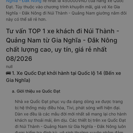
Nghĩa - Đắk Nông
rẻ nhất là 450000VND của hãng xe Quốc
Đạt. Tùy thuộc vào chương trình khuyến mãi, giá vé Xe Gia
Nghĩa - Đắk Nông đi Núi Thành - Quảng Nam giường nằm đôi
này có thể sẽ rẻ hơn.
Tư vấn TOP 1 xe khách đi Núi Thành -
Quảng Nam từ Gia Nghĩa - Đắk Nông
chất lượng cao, uy tín, giá rẻ nhất
08/2026
null
🚌 1. Xe Quốc Đạt khởi hành tại Quốc lộ 14 (Bến xe
Gia Nghĩa)
a. Giới thiệu xe Quốc Đạt
Nhà xe Quốc Đạt phục vụ đa dạng dòng xe được trang
bị hệ thống máy điều hòa, Tivi, phát sóng wifi hiện đại.
Dàn xe đều là các mẫu đời mới nhất sẽ mang lại cho hành
khách sự thoải mái, êm dịu. Các thiết bị trên xe Quốc Đạt
đi Núi Thành - Quảng Nam từ Gia Nghĩa - Đắk Nông luôn
được kiểm tra định kỳ, vệ sinh thường xuyên nhằm đảm