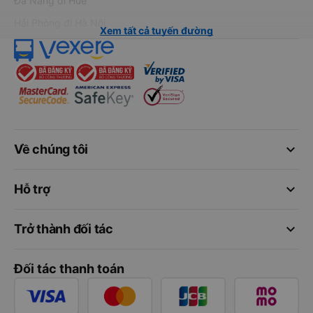
Đà Nẵng đi Huế
Hải Phòng đi Hà Nội
Xem tất cả tuyến đường
keyboard_arrow_down
Về chúng tôi
keyboard_arrow_down
Hỗ trợ
keyboard_arrow_down
Trở thành đối tác
Đối tác thanh toán