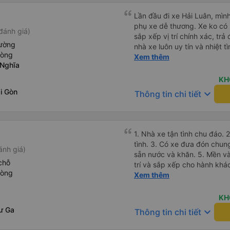
Lần đầu đi xe Hải Luân, mình
phụ xe dễ thương. Xe ko có 
đánh giá)
sắp xếp vị trí chính xác, tr
iường
nhà xe luôn uy tín và nhiệt 
hòng
nữa
Xem thêm
 Nghĩa
KH
i Gòn
keyboard_arrow_down
Thông tin chi tiết
1. Nhà xe tận tình chu đáo. 2. Nhân viên cận thận và nhiệt
tình. 3. Có xe đưa đón chung chuyến 
ánh giá)
sẵn nước và khăn. 5. Mền v
chỗ
trí và sắp xếp cho hành khách
hòng
Giá cả phải chăng phù hợp vớ
Xem thêm
và dân lao động.
KH
ư Ga
keyboard_arrow_down
Thông tin chi tiết