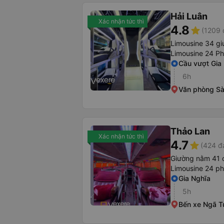
Hải Luân
Xác nhận tức thì
4.8
star
(1209 
Limousine 34 g
Limousine 24 P
Cầu vượt Gia
6h
Văn phòng Sà
Thảo Lan
Xác nhận tức thì
4.7
star
(424 đ
Giường nằm 41 
Limousine 24 p
Gia Nghĩa
5h
Bến xe Ngã T