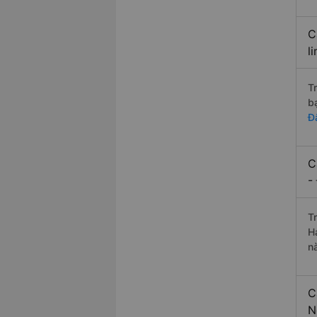
C
l
T
b
Đ
C
-
T
H
n
C
N