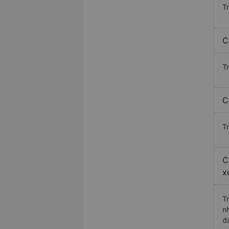
T
C
T
C
T
C
x
T
n
đ