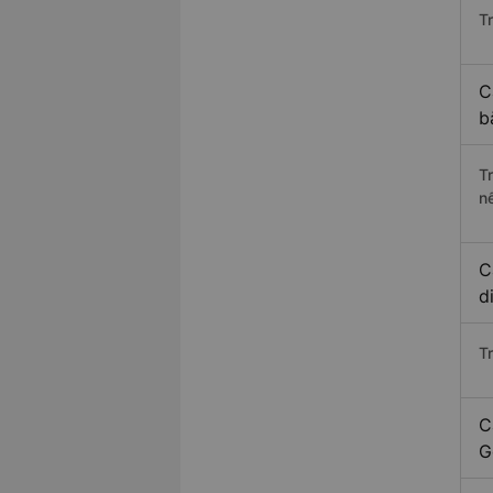
Tr
C
b
T
n
C
d
T
C
G