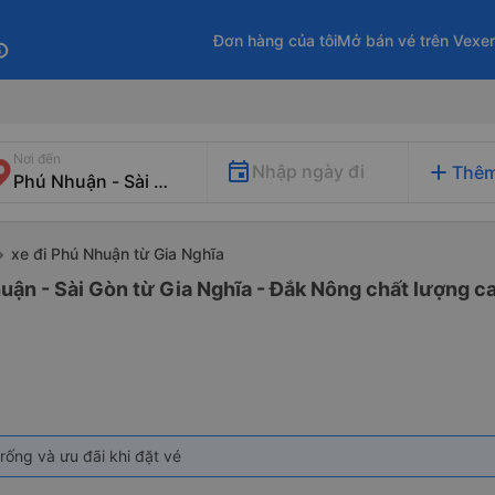
Đơn hàng của tôi
Mở bán vé trên Vexe
fo
Nơi đến
add
Nhập ngày đi
Thêm
xe đi Phú Nhuận từ Gia Nghĩa
uận - Sài Gòn từ Gia Nghĩa - Đắk Nông chất lượng ca
rống và ưu đãi khi đặt vé