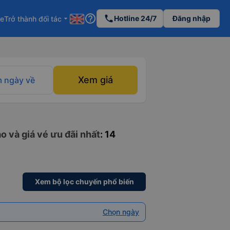
help_outline
phone
Hotline 24/7
Đăng nhập
re
Trở thành đối tác
arrow_drop_down
Xem giá
 ngày về
o và giá vé ưu đãi nhất
: 14
Xem bộ lọc chuyến phổ biến
Chọn ngày