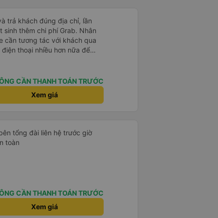
và trả khách đúng địa chỉ, lần
t sinh thêm chi phí Grab. Nhân
xe cần tương tác với khách qua
 điện thoại nhiều hơn nữa để
t là khách đặt vé qua App. Chân
 lại
ÔNG CẦN THANH TOÁN TRƯỚC
Xem giá
bên tổng đài liên hệ trước giờ
n toàn
ÔNG CẦN THANH TOÁN TRƯỚC
Xem giá