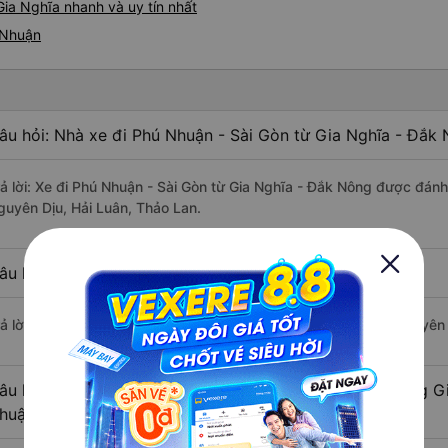
ia Nghĩa nhanh và uy tín nhất
 Nhuận
âu hỏi: Nhà xe đi Phú Nhuận - Sài Gòn từ Gia Nghĩa - Đắk 
rả lời: Xe đi Phú Nhuận - Sài Gòn từ Gia Nghĩa - Đắk Nông được đánh
guyên Dịu, Hải Luân, Thảo Lan.
âu hỏi: Xe nào đi Phú Nhuận - Sài Gòn có giá rẻ nhất?
rả lời: Vé xe rẻ nhất có mức giá là 250.000 đồng của nhà xe Nguyên 
âu hỏi: Có bao nhiêu nhà xe đang khai thác tuyến đường G
huận - Sài Gòn ?