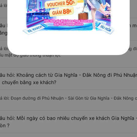
ả lời: Hiện tại có 4 nhà xe khai thác tuyến đường.
âu hỏi: Từ Gia Nghĩa - Đắk Nông đi Phú Nhuận - Sài Gòn mấ
ằng xe khách?
rả lời: Thời gian di chuyển bằng xe khách từ Gia Nghĩa - Đắk Nông đ
ếu mật độ giao thông thuận lợi.
âu hỏi: Khoảng cách từ Gia Nghĩa - Đắk Nông đi Phú Nhuận
i chuyển bằng xe khách?
rả lời: Đoạn đường đi Phú Nhuận - Sài Gòn từ Gia Nghĩa - Đắk Nông 
âu hỏi: Mỗi ngày có bao nhiêu chuyến xe khách Gia Nghĩa 
òn ?