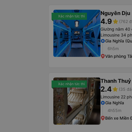
Nguyên Dịu
Xác nhận tức thì
4.9
star
(762 đ
Giường nằm 40 
Limousine 34 p
Gia Nghĩa (Qu
6h5m
Văn phòng Tâ
Thanh Thuỷ
Xác nhận tức thì
2.4
star
(35 đá
Limousine 22 p
Gia Nghĩa
4h55m
Bến xe Miền 