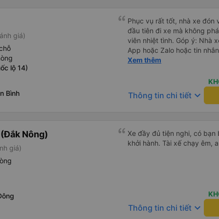
Phục vụ rất tốt, nhà xe đón 
đầu tiên đi xe mà không phá
ánh giá)
viên nhiệt tình. Góp ý: Nhà 
chỗ
App hoặc Zalo hoặc tin nhắn
hòng
hành khách yên tâm đặc biệ
Xem thêm
ốc lộ 14)
thành cảm ơn, lần sau đặt vé
KH
n Bình
keyboard_arrow_down
Thông tin chi tiết
 (Đắk Nông)
Xe đầy đủ tiện nghi, có bạn 
khởi hành. Tài xế chạy êm, a
nh giá)
hòng
KH
Đông
keyboard_arrow_down
Thông tin chi tiết