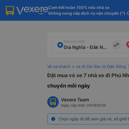
Cam kết hoàn 150% nếu nhà xe

không cung cấp dịch vụ vận chuyển (*)
in
Nơi xuất phát
import_export
Vé xe khách
xe đi Sài Gòn từ Đăk Nông
Đặt mua vé xe 7 nhà xe đi Phú Nh
chuyến mỗi ngày
Vexere Team
Ngày cập nhật: 06/08/2026
Chọn ngày đi để xem giá vé, số ghế t
info