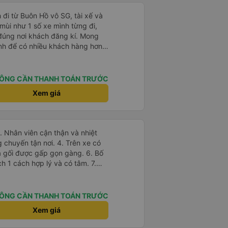
 đi từ Buôn Hồ vô SG, tài xế và
mùi như 1 số xe mình từng đi,
ả đúng nơi khách đăng kí. Mong
tình để có nhiều khách hàng hơn
ÔNG CẦN THANH TOÁN TRƯỚC
Xem giá
tận nơi. 4. Trên xe có
à gối được gấp gọn gàng. 6. Bố
 1 cách hợp lý và có tâm. 7.
i túi tiền của học sinh sinh viên
ÔNG CẦN THANH TOÁN TRƯỚC
Xem giá