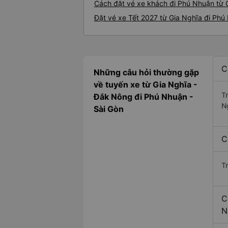
Cách đặt vé xe khách đi Phú Nhuận từ G
Đặt vé xe Tết 2027 từ Gia Nghĩa đi Phú
C
Những câu hỏi thường gặp
về tuyến xe từ Gia Nghĩa -
T
Đắk Nông đi Phú Nhuận -
N
Sài Gòn
C
T
C
N