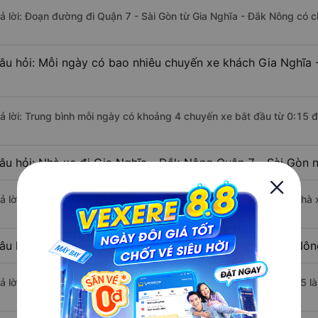
rả lời: Đoạn đường đi Quận 7 - Sài Gòn từ Gia Nghĩa - Đắk Nông có 
âu hỏi: Mỗi ngày có bao nhiêu chuyến xe khách Gia Nghĩa 
rả lời: Trung bình mỗi ngày có khoảng 4 chuyến xe bắt đầu từ 0:15 
âu hỏi: Nhà xe đi Gia Nghĩa - Đắk Nông Quận 7 - Sài Gòn 
rả lời: Chuyến xe có giờ xuất phát sớm nhất vào lúc 0:15 là của nhà
âu hỏi: Nhà xe đi Quận 7 - Sài Gòn từ Gia Nghĩa - Đắk Nôn
rả lời: Chuyến xe có giờ xuất phát trễ (muộn) nhất là vào lúc 22:45 