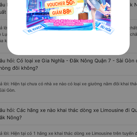
âu hỏi: Review xe đi Quận 7 - Sài Gòn từ Gia Nghĩa - Đắk 
uất sắc, cao cấp nhất?
rả lời: Những hãng xe đi Gia Nghĩa - Đắk Nông Quận 7 - Sài Gòn chất 
e Lục Mão đi Quận 7 - Sài Gòn từ Gia Nghĩa - Đắk Nông với điểm chấ
ủa khách hàng).
âu hỏi: Có loại xe Gia Nghĩa - Đắk Nông Quận 7 - Sài Gòn 
hòng đôi không?
rả lời: Hiện tại chưa có nhà xe nào có loại xe giường nằm đôi khai t
Sài Gòn.
âu hỏi: Các hãng xe nào khai thác dòng xe Limousine đi Qu
ắk Nông?
rả lời: Hiện tại có 1 hãng xe khai thác dòng xe Limousine trên tuyến