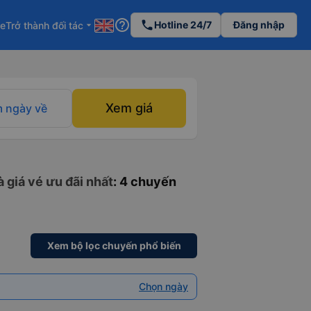
help_outline
phone
Hotline 24/7
Đăng nhập
re
Trở thành đối tác
arrow_drop_down
Xem giá
 ngày về
 giá vé ưu đãi nhất
: 4 chuyến
Xem bộ lọc chuyến phổ biến
Chọn ngày