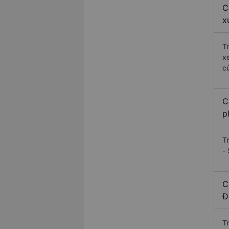
C
x
T
x
c
C
p
T
- 
C
Đ
T