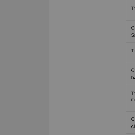
T
C
S
Tr
C
b
T
m
C
c