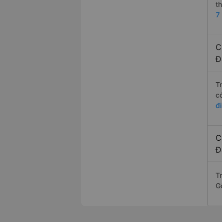
t
7
C
Đ
T
c
đ
C
Đ
T
G