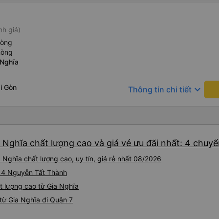
nh giá)
hòng
hòng
 Nghĩa
i Gòn
keyboard_arrow_down
Thông tin chi tiết
 Nghĩa chất lượng cao và giá vé ưu đãi nhất: 4 chuy
Nghĩa chất lượng cao, uy tín, giá rẻ nhất 08/2026
L14 Nguyễn Tất Thành
ất lượng cao từ Gia Nghĩa
từ Gia Nghĩa đi Quận 7