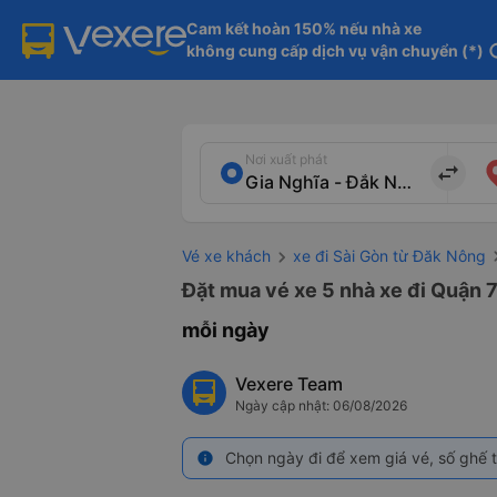
Cam kết hoàn 150% nếu nhà xe

không cung cấp dịch vụ vận chuyển (*)
in
Nơi xuất phát
import_export
Vé xe khách
xe đi Sài Gòn từ Đăk Nông
Đặt mua vé xe 5 nhà xe đi Quận 7
mỗi ngày
Vexere Team
Ngày cập nhật: 06/08/2026
Chọn ngày đi để xem giá vé, số ghế t
info