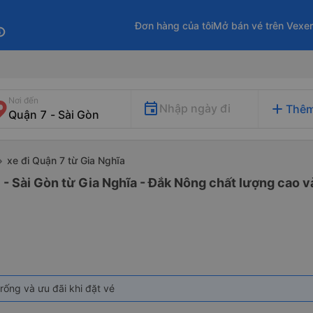
Đơn hàng của tôi
Mở bán vé trên Vexe
fo
Nơi đến
add
Nhập ngày đi
Thêm
xe đi Quận 7 từ Gia Nghĩa
 - Sài Gòn từ Gia Nghĩa - Đắk Nông chất lượng cao và
rống và ưu đãi khi đặt vé