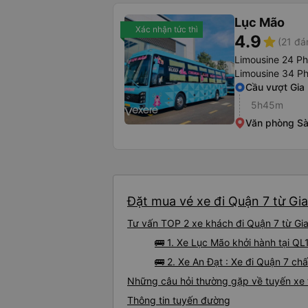
Lục Mão
Xác nhận tức thì
4.9
star
(21 đá
Limousine 24 P
Limousine 34 P
Cầu vượt Gia
5h45m
Văn phòng Sà
Đặt mua vé xe đi Quận 7 từ Gia
Tư vấn TOP 2 xe khách đi Quận 7 từ Gia 
🚌 1. Xe Lục Mão khởi hành tại Q
🚌 2. Xe An Đạt : Xe đi Quận 7 ch
Những câu hỏi thường gặp về tuyến xe 
Thông tin tuyến đường