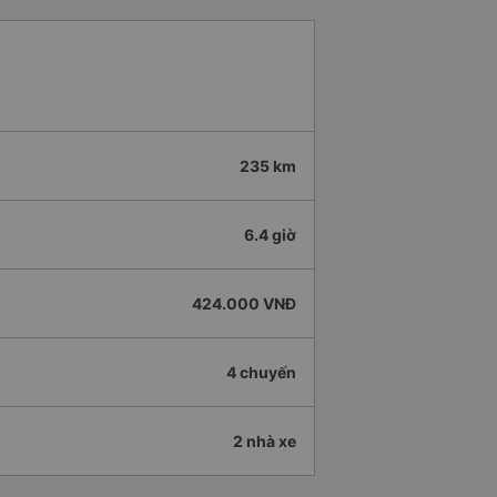
235 km
6.4 giờ
424.000 VNĐ
4 chuyến
2 nhà xe