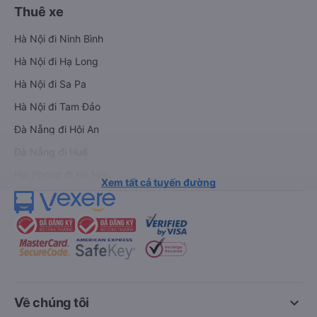
Thuê xe
Hà Nội đi Ninh Bình
Hà Nội đi Hạ Long
Hà Nội đi Sa Pa
Hà Nội đi Tam Đảo
Đà Nẵng đi Hội An
Đà Nẵng đi Huế
Hải Phòng đi Hà Nội
Xem tất cả tuyến đường
keyboard_arrow_down
Về chúng tôi