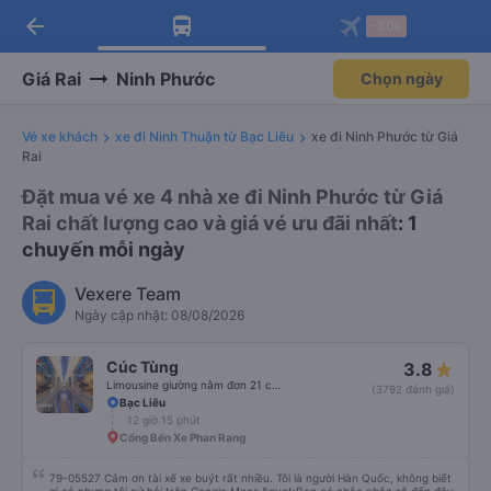
arrow_back
Tải app Vexere ngay!
Tải app Vexere
-30k
Mở app
Mở app
Nhận ưu đãi thành viên độc
-30k/ghế khi đặt vé máy bay qua
quyền
app
Giá Rai
Ninh Phước
Chọn ngày
Vé xe khách
xe đi Ninh Thuận từ Bạc Liêu
xe đi Ninh Phước từ Giá
Rai
Đặt mua vé xe 4 nhà xe đi Ninh Phước từ Giá
Rai chất lượng cao và giá vé ưu đãi nhất
: 1
chuyến mỗi ngày
Vexere Team
Ngày cập nhật: 08/08/2026
Cúc Tùng
3.8
Limousine giường nằm đơn 21 chỗ (WC)
(3792 đánh giá)
Bạc Liêu
12 giờ 15 phút
Cổng Bến Xe Phan Rang
79-05527 Cảm ơn tài xế xe buýt rất nhiều. Tôi là người Hàn Quốc, không biết