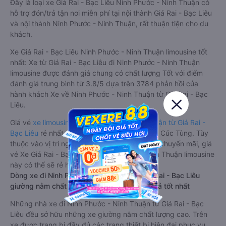
Đây là loại xe Giá Rai - Bạc Liêu Ninh Phước - Ninh Thuận có
hỗ trợ đón/trả tận nơi miễn phí tại nội thành Giá Rai - Bạc Liêu
và nội thành Ninh Phước - Ninh Thuận, rất thuận tiện cho du
khách.
Xe Giá Rai - Bạc Liêu Ninh Phước - Ninh Thuận limousine tốt
nhất: Xe từ Giá Rai - Bạc Liêu đi Ninh Phước - Ninh Thuận
limousine được đánh giá chung có chất lượng Tốt với điểm
đánh giá trung bình từ 3.8/5 dựa trên 3784 phản hồi của
hành khách Xe về Ninh Phước - Ninh Thuận từ Giá Rai - Bạc
Liêu.
Giá vé
xe limousine đi Ninh Phước - Ninh Thuận từ Giá Rai -
Bạc Liêu
rẻ nhất là 550000VND của hãng xe Cúc Tùng. Tùy
thuộc vào vị trí ngồi của bạn và chương trình khuyến mãi, giá
vé Xe Giá Rai - Bạc Liêu đi Ninh Phước - Ninh Thuận limousine
này có thể sẽ rẻ hơn
Dòng xe đi Ninh Phước - Ninh Thuận từ Giá Rai - Bạc Liêu
giường nằm chất lượng cao: Thoải mái, giá cả tốt nhất
Những nhà xe đi Ninh Phước - Ninh Thuận từ Giá Rai - Bạc
Liêu đều sở hữu những xe giường nằm chất lượng cao. Trên
xe được trang bị đầy đủ các trang thiết bị hiện đại phục vụ