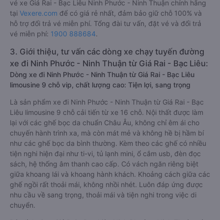
vé xe Giá Rai - Bạc Liêu Ninh Phước - Ninh Thuận chính hãng
tại
Vexere.com
để có giá rẻ nhất, đảm bảo giữ chỗ 100% và
hỗ trợ đổi trả vé miễn phí. Tổng đài tư vấn, đặt vé và đổi trả
vé miễn phí:
1900 888684
.
3. Giới thiệu, tư vấn các dòng xe chạy tuyến đường
xe đi Ninh Phước - Ninh Thuận từ Giá Rai - Bạc Liêu:
Dòng xe đi Ninh Phước - Ninh Thuận từ Giá Rai - Bạc Liêu
limousine 9 chỗ vip, chất lượng cao: Tiện lợi, sang trọng
Là sản phẩm xe đi Ninh Phước - Ninh Thuận từ Giá Rai - Bạc
Liêu limousine 9 chỗ cải tiến từ xe 16 chỗ. Nội thất được làm
lại với các ghế bọc da chuẩn Châu Âu, không chỉ êm ái cho
chuyến hành trình xa, mà còn mát mẻ và không hề bị hầm bí
như các ghế bọc da bình thường. Kèm theo các ghế có nhiều
tiện nghi hiện đại như ti-vi, tủ lạnh mini, ổ cắm usb, đèn đọc
sách, hệ thống âm thanh cao cấp. Có vách ngăn riêng biệt
giữa khoang lái và khoang hành khách. Khoảng cách giữa các
ghế ngồi rất thoải mái, không nhồi nhét. Luôn đáp ứng được
nhu cầu về sang trọng, thoải mái và tiện nghi trong việc di
chuyển.