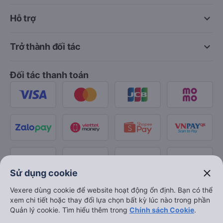
keyboard_arrow_down
Hỗ trợ
keyboard_arrow_down
Trở thành đối tác
Đối tác thanh toán
close
Sử dụng cookie
Vexere dùng cookie để website hoạt động ổn định. Bạn có thể
xem chi tiết hoặc thay đổi lựa chọn bất kỳ lúc nào trong phần
Quản lý cookie. Tìm hiểu thêm trong
Chính sách Cookie
.