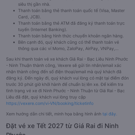
siêu thị gần nhà.
Thanh toán bằng thẻ thanh toán quốc tế (Visa, Master
Card, JCB).
Thanh toán bằng thẻ ATM đã đăng ký thanh toán trực
tuyến (Internet Banking).
Thanh toán bằng hình thức chuyển khoản ngân hàng.
Bên cạnh đó, quý khách cũng có thể thanh toán vé
thông qua các ví Momo, ZaloPay, AirPay, VNPay,…
Sau khi thanh toán vé xe khách Giá Rai - Bạc Liêu Ninh Phước
- Ninh Thuận thành công, Vexere sẽ gửi tin nhắn/email xác
nhận thành công đến số điện thoại/email mà quý khách đã
đăng ký. Đến ngày đi, quý khách vui lòng có mặt tại điểm đón
trước 30 phút giờ khởi hành để chuẩn bị lên xe. Để kiểm tra
tình trạng vé xe đi Ninh Phước - Ninh Thuận từ Giá Rai - Bạc
Liêu đã đặt, quý khách vui lòng truy cập
https://vexere.com/vi-VN/booking/ticketinfo
Xem hướng dẫn chi tiết, minh họa bằng hình ảnh
tại đây.
Đặt vé xe Tết 2027 từ Giá Rai đi Ninh