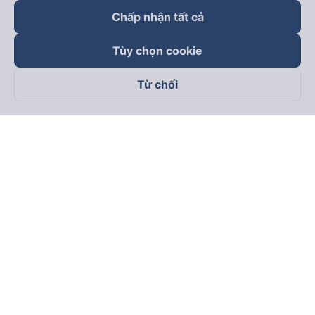
Chấp nhận tất cả
Tùy chọn cookie
Từ chối
Theo dõi chúng tôi trên
Facebook
Tiktok
Youtube
Công ty TNHH Thương Mại Dịch Vụ Vexere
Địa chỉ đăng ký kinh doanh: 8C Chữ Đồng Tử, Phường Tân
Sơn Nhất, TP. Hồ Chí Minh, Việt Nam
Địa chỉ
:
Lầu 2, toà nhà H3 Circo Hoàng Diệu, 384 Hoàng Diệu,
Phường Khánh Hội, TP Hồ Chí Minh, Việt Nam
Tầng 3, toà nhà 101 Láng Hạ, 101 Láng Hạ, Phường Láng, TP.
Hà Nội, Việt Nam
Giấy chứng nhận ĐKKD số 0315133726 do Sở KH và ĐT TP.
Hồ Chí Minh cấp lần đầu ngày 27/6/2018
Bản quyền © 2025 thuộc về Vexere.com