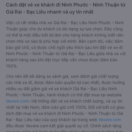
Cách đặt vé xe khách đi Ninh Phước - Ninh Thuận từ
Giá Rai - Bạc Liêu nhanh và uy tín nhất
Việc có rất nhiều nhà xe Giá Rai - Bạc Liêu Ninh Phước - Ninh
Thuận giúp cho du khách có đa dạng sự lựa chọn. Đây cũng
có thể là một điều bất lợi làm cho hàng khách không biết nên
chọn nhà xe nào là phù hợp với mình. Bên cạnh đó, việc đảm
bảo giữ chỗ, có được chỗ ngồi yêu thích sau khi đặt vé xe đi
Ninh Phước - Ninh Thuận từ Giá Rai - Bạc Liêu giữa nhà xe với
khách hàng sau khi đặt trực tiếp vẫn chưa được đảm bảo
100%.
Cho nên để dễ dàng so sánh giá, xem đánh giá chất lượng
các nhà xe đi, được đảm bảo quyền lợi cao nhất, được hưởng
nhiều ưu đãi giảm giá vé xe khách Giá Rai - Bạc Liêu Ninh
Phước - Ninh Thuận, hành khách có thể đặt mua tại website
Vexere.com
- Hệ thống đặt vé xe khách chất lượng, và uy tín
nhất tại Việt Nam, đảm bảo giữ chỗ 100%. Đối với bất cứ giao
dịch đặt mua vé xe khách đi Ninh Phước - Ninh Thuận từ Giá
Rai - Bạc Liêu nào của quý khách tại trang web
Vexere.com
đều được Vexere cam kết giải quyết sự cố. Chính sách tặng
coupon giảm giá hoặc hoàn tiền sẽ tùy theo từng trường hợp