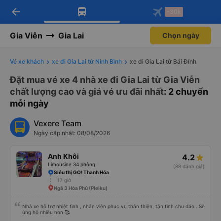
arrow_back
Tải app Vexere ngay!
Tải app Vexere
-30k
Mở app
Mở app
Nhận ưu đãi thành viên độc
-30k/ghế khi đặt vé máy bay qua
quyền
app
Gia Viễn
Gia Lai
Chọn ngày
Vé xe khách
xe đi Gia Lai từ Ninh Bình
xe đi Gia Lai từ Bái Đính
Đặt mua vé xe 4 nhà xe đi Gia Lai từ Gia Viễn
chất lượng cao và giá vé ưu đãi nhất
: 2 chuyến
mỗi ngày
Vexere Team
Ngày cập nhật: 08/08/2026
Anh Khôi
4.2
Limousine 34 phòng
(88 đánh giá)
Siêu thị GO! Thanh Hóa
17 giờ
Ngã 3 Hòa Phú (Pleiku)
Nhà xe hỗ trợ nhiệt tình , nhân viên phục vụ thân thiện, tận tình chu đáo . Sẽ
ủng hộ nhiều hơn 🥰