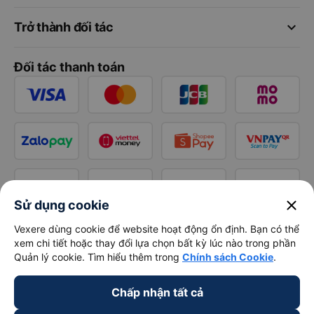
keyboard_arrow_down
Trở thành đối tác
Đối tác thanh toán
close
Sử dụng cookie
Vexere dùng cookie để website hoạt động ổn định. Bạn có thể
xem chi tiết hoặc thay đổi lựa chọn bất kỳ lúc nào trong phần
Quản lý cookie. Tìm hiểu thêm trong
Chính sách Cookie
.
Chấp nhận tất cả