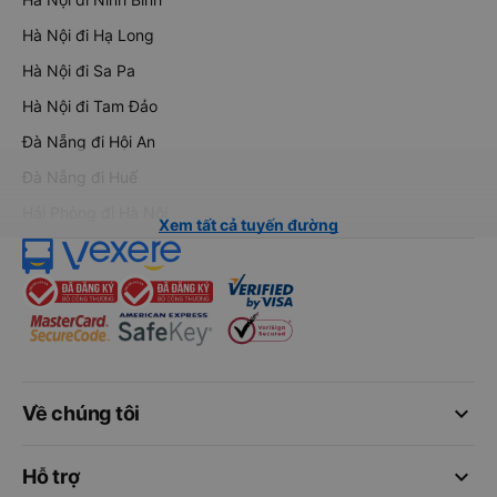
Hà Nội đi Hạ Long
Hà Nội đi Sa Pa
Hà Nội đi Tam Đảo
Đà Nẵng đi Hội An
Đà Nẵng đi Huế
Hải Phòng đi Hà Nội
Xem tất cả tuyến đường
keyboard_arrow_down
Về chúng tôi
keyboard_arrow_down
Hỗ trợ