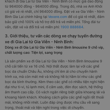
khách đi Gia Lai từ Gia Viễn - Ninh Bình có mức giá dao động
từ 964000 đồng - 964000 đồng. Trong đó, nhà xe Anh Khôi
có giá vé rẻ nhất, chỉ 964000 đồng. Đặt vé xe Gia Viễn - Ninh
Bình Gia Lai chính hãng tại
Vexere.com
để có giá rẻ nhất, đảm
bảo giữ chỗ 100% và hỗ trợ đổi trả vé miễn phí. Tổng đài tư
vấn, đặt vé và đổi trả vé miễn phí:
1900 888684
.
3. Giới thiệu, tư vấn các dòng xe chạy tuyến đường
xe đi Gia Lai từ Gia Viễn - Ninh Bình:
Dòng xe đi Gia Lai từ Gia Viễn - Ninh Bình limousine 9 chỗ vip,
chất lượng cao: Tiện lợi, sang trọng
Là sản phẩm xe đi Gia Lai từ Gia Viễn - Ninh Bình limousine 9
chỗ cải tiến từ xe 16 chỗ. Nội thất được làm lại với các ghế
bọc da chuẩn Châu Âu, không chỉ êm ái cho chuyến hành
trình xa, mà còn mát mẻ và không hề bị hầm bí như các ghế
bọc da bình thường. Kèm theo các ghế có nhiều tiện nghi hiện
đại như ti-vi, tủ lạnh mini, ổ cắm usb, đèn đọc sách, hệ thống
âm thanh cao cấp. Có vách ngăn riêng biệt giữa khoang lái và
khoang hành khách. Khoảng cách giữa các ghế ngồi rất thoải
mái, không nhồi nhét. Luôn đáp ứng được nhu cầu về sang
trọng, thoải mái và tiện nghi trong việc di chuyển.