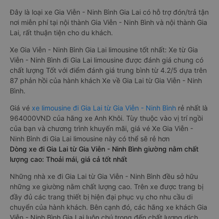
Đây là loại xe Gia Viễn - Ninh Bình Gia Lai có hỗ trợ đón/trả tận
nơi miễn phí tại nội thành Gia Viễn - Ninh Bình và nội thành Gia
Lai, rất thuận tiện cho du khách.
Xe Gia Viễn - Ninh Bình Gia Lai limousine tốt nhất: Xe từ Gia
Viễn - Ninh Bình đi Gia Lai limousine được đánh giá chung có
chất lượng Tốt với điểm đánh giá trung bình từ 4.2/5 dựa trên
87 phản hồi của hành khách Xe về Gia Lai từ Gia Viễn - Ninh
Bình.
Giá vé
xe limousine đi Gia Lai từ Gia Viễn - Ninh Bình
rẻ nhất là
964000VND của hãng xe Anh Khôi. Tùy thuộc vào vị trí ngồi
của bạn và chương trình khuyến mãi, giá vé Xe Gia Viễn -
Ninh Bình đi Gia Lai limousine này có thể sẽ rẻ hơn
Dòng xe đi Gia Lai từ Gia Viễn - Ninh Bình giường nằm chất
lượng cao: Thoải mái, giá cả tốt nhất
Những nhà xe đi Gia Lai từ Gia Viễn - Ninh Bình đều sở hữu
những xe giường nằm chất lượng cao. Trên xe được trang bị
đầy đủ các trang thiết bị hiện đại phục vụ cho nhu cầu di
chuyển của hành khách. Bên cạnh đó, các hãng xe khách Gia
Viễn - Ninh Bình Gia Lai luôn chú trọng đến chất lượng dịch