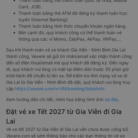
Thanh toán bằng thẻ thanh toán quốc tế (Visa, Master
Card, JCB).
Thanh toán bằng thẻ ATM đã đăng ký thanh toán trực
tuyến (Internet Banking).
Thanh toán bằng hình thức chuyển khoản ngân hàng.
Bên cạnh đó, quý khách cũng có thể thanh toán vé
thông qua các ví Momo, ZaloPay, AirPay, VNPay,…
Sau khi thanh toán vé xe khách Gia Viễn - Ninh Bình Gia Lai
thành công, Vexere sẽ gửi tin nhắn/email xác nhận thành công
đến số điện thoại/email mà quý khách đã đăng ký. Đến ngày
đi, quý khách vui lòng có mặt tại điểm đón trước 30 phút giờ
khởi hành để chuẩn bị lên xe. Để kiểm tra tình trạng vé xe đi
Gia Lai từ Gia Viễn - Ninh Bình đã đặt, quý khách vui lòng truy
cập
https://vexere.com/vi-VN/booking/ticketinfo
Xem hướng dẫn chi tiết, minh họa bằng hình ảnh
tại đây.
Đặt vé xe Tết 2027 từ Gia Viễn đi Gia
Lai
Vé xe tết 2027 từ Gia Viễn đi Gia Lai vẫn chưa được công bố.
Vexere.com sẽ sớm thông báo cho các bạn thông tin vé xe