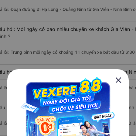
rả lời: Đoạn đường đi Hạ Long - Quảng Ninh từ Gia Viễn - Ninh Bình 
âu hỏi: Mỗi ngày có bao nhiêu chuyến xe khách Gia Viễn -
inh ?
rả lời: Trung bình mỗi ngày có khoảng 11 chuyến xe bắt đầu từ 6:30
âu hỏi: Nhà xe đi Gia Viễn - Ninh Bình Hạ Long - Quảng Ni
rả lời: Chuyến xe có giờ xuất phát sớm nhất vào lúc 6:30 là của nh
âu hỏi: Nhà xe đi Hạ Long - Quảng Ninh từ Gia Viễn - Ninh 
rả lời: Chuyến xe có giờ xuất phát trễ (muộn) nhất là vào lúc 18:00