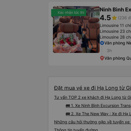
Ninh Bình E
Xác nhận tức thì
4.5
star
(236 đ
Limousine 11 ch
Limousine 23 ch
Limousine 28 ch
Văn phòng Ni
3h
Văn phòng Q
Đặt mua vé xe đi Hạ Long từ Gi
Tư vấn TOP 2 xe khách đi Hạ Long từ Gia
🚌 1. Xe Ninh Bình Excursion Tra
🚌 2. Xe The New Way : Xe đi Hạ 
Những câu hỏi thường gặp về tuyến xe t
Thông tin tuyến đường