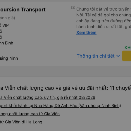
xcursion Transport
Chúng tôi đặt vé trực tuyến
Nội. Tài xế đã gọi cho chúng
ánh giá)
anh ấy đang trên đường đến
ỗ VIP
hành trình diễn ra rất tốt, g
ỗ
chọn trả khách ở Tam Cốc khi
Xem thêm
ỗ
khách ở gần nơi lưu trú.
nh Bình
KH
keyboard_arrow_down
Thông tin chi tiết
uảng Ninh
a Viễn chất lượng cao và giá vé ưu đãi nhất: 11 chuy
 Viễn chất lượng cao, uy tín, giá rẻ nhất 08/2026
nsport khởi hành tại Nhà Hàng Dê Anh Hào (Văn phòng Ninh Bình)
Long chất lượng cao từ Gia Viễn
ừ Gia Viễn đi Hạ Long