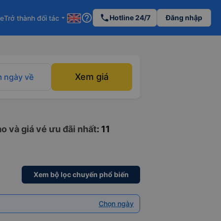
help_outline
phone
Hotline 24/7
Đăng nhập
re
Trở thành đối tác
arrow_drop_down
Xem giá
 ngày về
o và giá vé ưu đãi nhất
: 11
Xem bộ lọc chuyến phổ biến
Chọn ngày