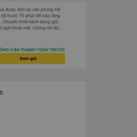
 và được đón tại văn phòng Hà
 tôi trước 15 phút để báo rằng
. Chuyến khởi hành đúng giờ,
hế ngồi thoải mái. Chúng tôi đã
 đặt xe trực tuyến, tài xế đã trả
ÔNG CẦN THANH TOÁN TRƯỚC
Xem giá
ến