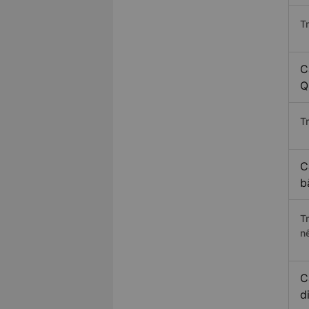
T
C
Q
Tr
C
b
T
n
C
d