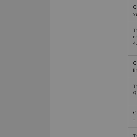
C
x
T
n
4
C
l
Tr
Q
C
-
T