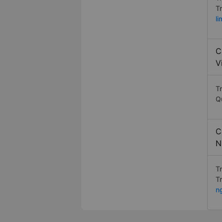
T
l
C
V
Tr
Q
C
N
T
T
n