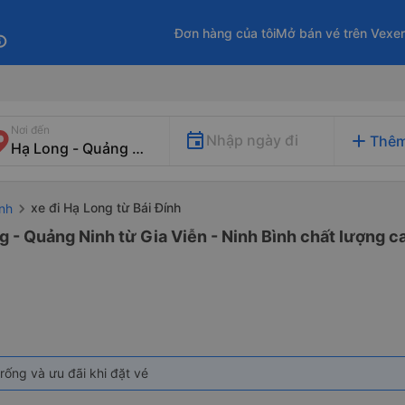
Đơn hàng của tôi
Mở bán vé trên Vexe
fo
Nơi đến
add
Nhập ngày đi
Thêm
xe đi Hạ Long từ Bái Đính
ình
g - Quảng Ninh từ Gia Viễn - Ninh Bình chất lượng ca
rống và ưu đãi khi đặt vé