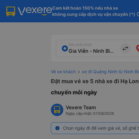
Cam kết hoàn 150% nếu nhà xe

không cung cấp dịch vụ vận chuyển (*)
in
Nơi xuất phát
import_export
Vé xe khách
xe đi Quảng Ninh từ Ninh B
Đặt mua vé xe 5 nhà xe đi Hạ Lon
chuyến mỗi ngày
Vexere Team
Ngày cập nhật: 07/08/2026
Chọn ngày đi để xem giá vé, số ghế t
info