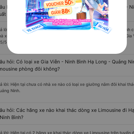
âu hỏi: Review xe đi Hạ Long - Quảng Ninh từ Gia Viễn - Ni
uất sắc, cao cấp nhất?
rả lời: Những hãng xe đi Gia Viễn - Ninh Bình Hạ Long - Quảng Ninh c
hà xe Ninh Bình Excursion Transport đi Hạ Long - Quảng Ninh từ Gia V
.5/5 dựa trên 236 đánh giá của khách hàng).
âu hỏi: Có loại xe Gia Viễn - Ninh Bình Hạ Long - Quảng Ni
imousine phòng đôi không?
ả lời: Hiện tại chưa có nhà xe nào có loại xe giường nằm đôi khai thá
uảng Ninh.
âu hỏi: Các hãng xe nào khai thác dòng xe Limousine đi H
 Ninh Bình?
rả lời: Hiện tại có 2 hãng xe khai thác dòng xe Limousine trên tuyến