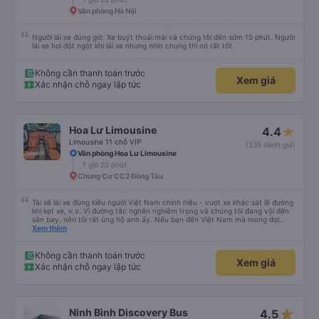
Văn phòng Hà Nội
Người lái xe đúng giờ. Xe buýt thoải mái và chúng tôi đến sớm 15 phút. Người
lái xe hơi đột ngột khi lái xe nhưng nhìn chung thì nó rất tốt.
Không cần thanh toán trước
Xem giá
Xác nhận chỗ ngay lập tức
Hoa Lư Limousine
4.4
Limousine 11 chỗ VIP
(235 đánh giá)
Văn phòng Hoa Lư Limousine
1 giờ 20 phút
Chung Cư CC2 Đồng Tàu
Tài xế lái xe đúng kiểu người Việt Nam chính hiệu - vượt xe khác sát lề đường
khi kẹt xe, v.v. Vì đường tắc nghẽn nghiêm trọng và chúng tôi đang vội đến
sân bay, nên tôi rất ủng hộ anh ấy. Nếu bạn đến Việt Nam mà mong đợi
người ta lái xe như ở châu Âu, thì hãy đến nơi khác.
Xem thêm
Không cần thanh toán trước
Xem giá
Xác nhận chỗ ngay lập tức
star_rate
Ninh Bình Discovery Bus
4.5