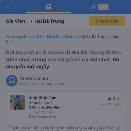
arrow_back
Tải app Vexere ngay!
Tải app Vexere
-30k
Mở app
Mở app
Nhận ưu đãi thành viên độc
-30k/ghế khi đặt vé máy bay qua
quyền
app
Gia Viễn
Hai Bà Trưng
Chọn ngày
Vé xe khách
xe đi Hà Nội từ Ninh Bình
xe đi Hai Bà Trưng từ Bái
Đính
Đặt mua vé xe 8 nhà xe đi Hai Bà Trưng từ Gia
Viễn chất lượng cao và giá vé ưu đãi nhất
: 95
chuyến mỗi ngày
Vexere Team
Ngày cập nhật: 06/08/2026
Ninh Bình Car
4.7
Limousine 11 chỗ
(477 đánh giá)
Văn phòng Ninh Bình
1 giờ 20 phút
Văn phòng Hà Nội
Đường từ Ninh Bình ra Hà Nội tốt hơn nhiều so với đường đi của công ty, tên