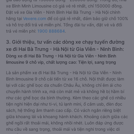
xe Bình Minh Limousine có giá vé rẻ nhất, chỉ 150000 đồng.
Đặt vé xe Gia Viễn - Ninh Bình Hai Bà Trưng - Hà Nội chính
hãng tại
Vexere.com
để có giá rẻ nhất, đảm bảo giữ chỗ 100%
và hỗ trợ đổi trả vé miễn phí. Tổng đài tư vấn, đặt vé và đổi
trả vé miễn phí:
1900 888684
.
3. Giới thiệu, tư vấn các dòng xe chạy tuyến đường
xe đi Hai Bà Trưng - Hà Nội từ Gia Viễn - Ninh Bình:
Dòng xe đi Hai Bà Trưng - Hà Nội từ Gia Viễn - Ninh Bình
limousine 9 chỗ vip, chất lượng cao: Tiện lợi, sang trọng
Là sản phẩm xe đi Hai Bà Trưng - Hà Nội từ Gia Viễn - Ninh
Bình limousine 9 chỗ cải tiến từ xe 16 chỗ. Nội thất được làm
lại với các ghế bọc da chuẩn Châu Âu, không chỉ êm ái cho
chuyến hành trình xa, mà còn mát mẻ và không hề bị hầm bí
như các ghế bọc da bình thường. Kèm theo các ghế có nhiều
tiện nghi hiện đại như ti-vi, tủ lạnh mini, ổ cắm usb, đèn đọc
sách, hệ thống âm thanh cao cấp. Có vách ngăn riêng biệt
giữa khoang lái và khoang hành khách. Khoảng cách giữa các
ghế ngồi rất thoải mái, không nhồi nhét. Luôn đáp ứng được
nhu cầu về sang trọng, thoải mái và tiện nghi trong việc di