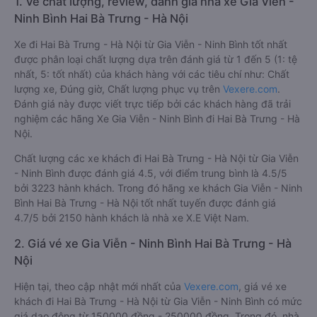
1. Về chất lượng, review, đánh giá nhà xe Gia Viễn -
Ninh Bình Hai Bà Trưng - Hà Nội
Xe đi Hai Bà Trưng - Hà Nội từ Gia Viễn - Ninh Bình tốt nhất
được phân loại chất lượng dựa trên đánh giá từ 1 đến 5 (1: tệ
nhất, 5: tốt nhất) của khách hàng với các tiêu chí như: Chất
lượng xe, Đúng giờ, Chất lượng phục vụ trên
Vexere.com
.
Đánh giá này được viết trực tiếp bởi các khách hàng đã trải
nghiệm các hãng Xe Gia Viễn - Ninh Bình đi Hai Bà Trưng - Hà
Nội.
Chất lượng các xe khách đi Hai Bà Trưng - Hà Nội từ Gia Viễn
- Ninh Bình được đánh giá 4.5, với điểm trung bình là 4.5/5
bởi 3223 hành khách. Trong đó hãng xe khách Gia Viễn - Ninh
Bình Hai Bà Trưng - Hà Nội tốt nhất tuyến được đánh giá
4.7/5 bởi 2150 hành khách là nhà xe X.E Việt Nam.
2. Giá vé xe Gia Viễn - Ninh Bình Hai Bà Trưng - Hà
Nội
Hiện tại, theo cập nhật mới nhất của
Vexere.com
, giá vé xe
khách đi Hai Bà Trưng - Hà Nội từ Gia Viễn - Ninh Bình có mức
giá dao động từ 150000 đồng - 250000 đồng. Trong đó, nhà