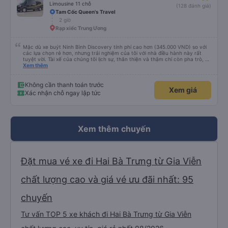
Limousine 11 chỗ
(128 đánh giá)
Tam Cốc Queen's Travel
2 giờ
Rạp xiếc Trung Ương
Mặc dù xe buýt Ninh Bình Discovery tính phí cao hơn (345.000 VND) so với
các lựa chọn rẻ hơn, nhưng trải nghiệm của tôi với nhà điều hành này rất
tuyệt vời. Tài xế của chúng tôi lịch sự, thân thiện và thậm chí còn pha trò, và
rõ ràng là anh ấy lái xe an toàn hơn so với những chiếc xe buýt limousine
Xem thêm
khác mà tôi thấy chạy quá tốc độ trên đường cao tốc. Chúng tôi đã trả
thêm 50.000 VND/người và được đưa đến khách sạn ở Tràng An. Tóm lại, tôi
không hề hối tiếc khi đặt xe với nhà điều hành này và sẽ lại sử dụng dịch vụ
Không cần thanh toán trước
Xem giá
của họ.
Xác nhận chỗ ngay lập tức
Xem thêm chuyến
Đặt mua vé xe đi Hai Bà Trưng từ Gia Viễn
chất lượng cao và giá vé ưu đãi nhất: 95
chuyến
Tư vấn TOP 5 xe khách đi Hai Bà Trưng từ Gia Viễn