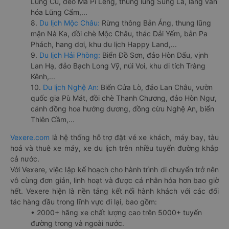
Lũng Cú, đèo Mã Pí Lèng, thung lũng Sủng Là, làng văn
hóa Lũng Cẩm,...
8.
Du lịch Mộc Châu:
Rừng thông Bản Áng, thung lũng
mận Nà Ka, đồi chè Mộc Châu, thác Dải Yếm, bản Pa
Phách, hang dơi, khu du lịch Happy Land,...
9.
Du lịch Hải Phòng:
Biển Đồ Sơn, đảo Hòn Dấu, vịnh
Lan Hạ, đảo Bạch Long Vỹ, núi Voi, khu di tích Tràng
Kênh,...
10.
Du lịch Nghệ An:
Biển Cửa Lò, đảo Lan Châu, vườn
quốc gia Pù Mát, đồi chè Thanh Chương, đảo Hòn Ngư,
cánh đồng hoa hướng dương, đồng cừu Nghệ An, biển
Thiên Cầm,...
Vexere.com
là hệ thống hỗ trợ đặt vé xe khách, máy bay, tàu
hoả và thuê xe máy, xe du lịch trên nhiều tuyến đường khắp
cả nước.
Với Vexere, việc lập kế hoạch cho hành trình di chuyển trở nên
vô cùng đơn giản, linh hoạt và được cá nhân hóa hơn bao giờ
hết. Vexere hiện là nền tảng kết nối hành khách với các đối
tác hàng đầu trong lĩnh vực đi lại, bao gồm:
• 2000+ hãng xe chất lượng cao trên 5000+ tuyến
đường trong và ngoài nước.