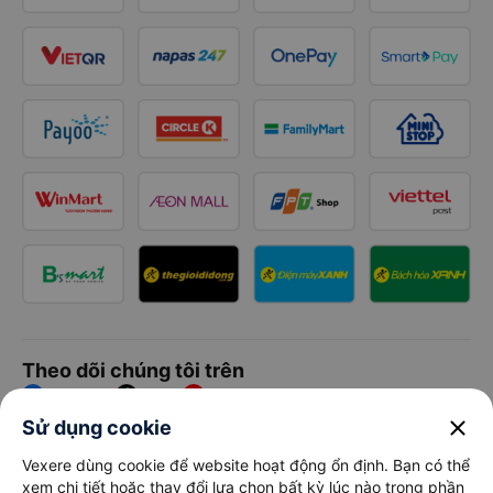
Theo dõi chúng tôi trên
Facebook
Tiktok
Youtube
close
Sử dụng cookie
Công ty TNHH Thương Mại Dịch Vụ Vexere
Vexere dùng cookie để website hoạt động ổn định. Bạn có thể
xem chi tiết hoặc thay đổi lựa chọn bất kỳ lúc nào trong phần