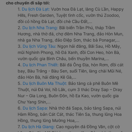
cho chuyến đi sắp tới:
1.
Du lịch Đà Lạt:
Vườn hoa Đà Lạt, làng Cù Lần, Happy
Hills, Fresh Garden, Tuyệt tình cốc, vườn thú Zoodoo,
đồi cỏ hồng Đà Lạt, đồi chè Cầu Đất,...
2.
Du lịch Nha Trang:
Bãi biển Trần Phú, tháp Trầm
Hương, nhà thờ đá, chợ đêm Nha Trang, đảo Hòn Mun,
nhà ga Nha Trang, đảo Điệp Sơn, thác bà Ponagar,...
3.
Du lịch Vũng Tàu:
Ngọn hải đăng, Bãi Sau, Hồ Mây,
mũi Nghinh Phong, hồ Đá Xanh, đồi Con Heo, hòn Bà,
vườn quốc gia Bình Châu, bến thuyền Marina,...
4.
Du lịch Phan Thiết:
Bãi đá Ông Địa, hòn Rơm, đồi cát
bay, Bàu Trắng - Bàu Sen, suối Tiên, làng chài Mũi Né,
đảo Hòn Bà, hải đăng Kê Gà,...
5.
Du lịch Buôn Ma Thuột:
Bảo tàng cà phê Buôn Mê
Thuột, núi Đá Voi, hồ Lắk, cụm 3 thác Dray Sap – Dray
Nur – Gia Long, Buôn Đôn, hồ Ea Kao, vườn quốc gia
Chư Yang Shin,...
6.
Du lịch Sapa:
Nhà thờ đá Sapa, bảo tàng Sapa, núi
Hàm Rồng, bản Cát Cát, thác Tiên Sa, thung lũng Hoa
Hồng, thung lũng Mường Hoa,...
7.
Du lịch Hà Giang:
Cao nguyên đá Đồng Văn, cột cờ