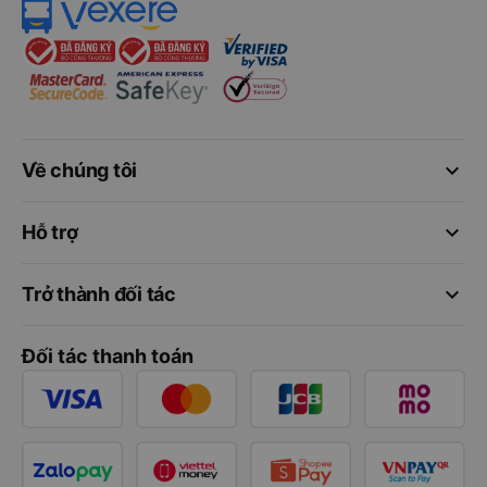
keyboard_arrow_down
Về chúng tôi
keyboard_arrow_down
Hỗ trợ
keyboard_arrow_down
Trở thành đối tác
Đối tác thanh toán