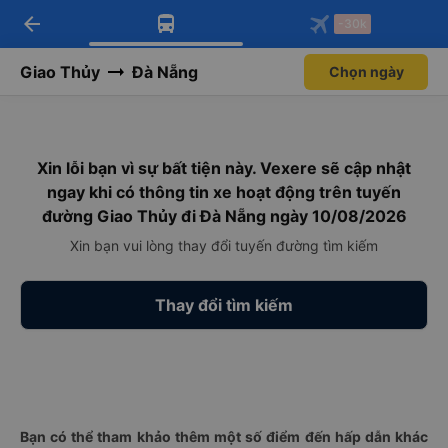
arrow_back
Tải app Vexere ngay!
Tải app Vexere
-30k
Mở app
Mở app
Nhận ưu đãi thành viên độc
-30k/ghế khi đặt vé máy bay qua
quyền
app
Giao Thủy
Đà Nẵng
Chọn ngày
Xin lỗi bạn vì sự bất tiện này. Vexere sẽ cập nhật
ngay khi có thông tin xe hoạt động trên tuyến
đường Giao Thủy đi Đà Nẵng ngày 10/08/2026
Xin bạn vui lòng thay đổi tuyến đường tìm kiếm
Thay đổi tìm kiếm
Bạn có thể tham khảo thêm một số điểm đến hấp dẫn khác