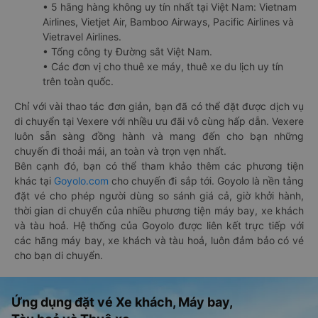
• 5 hãng hàng không uy tín nhất tại Việt Nam: Vietnam
Airlines, Vietjet Air, Bamboo Airways, Pacific Airlines và
Vietravel Airlines.
• Tổng công ty Đường sắt Việt Nam.
• Các đơn vị cho thuê xe máy, thuê xe du lịch uy tín
trên toàn quốc.
Chỉ với vài thao tác đơn giản, bạn đã có thể đặt được dịch vụ
di chuyển tại Vexere với nhiều ưu đãi vô cùng hấp dẫn. Vexere
luôn sẵn sàng đồng hành và mang đến cho bạn những
chuyến đi thoải mái, an toàn và trọn vẹn nhất.
Bên cạnh đó, bạn có thể tham khảo thêm các phương tiện
khác tại
Goyolo.com
cho chuyến đi sắp tới. Goyolo là nền tảng
đặt vé cho phép người dùng so sánh giá cả, giờ khởi hành,
thời gian di chuyển của nhiều phương tiện máy bay, xe khách
và tàu hoả. Hệ thống của Goyolo được liên kết trực tiếp với
các hãng máy bay, xe khách và tàu hoả, luôn đảm bảo có vé
cho bạn di chuyển.
Ứng dụng đặt vé Xe khách, Máy bay,