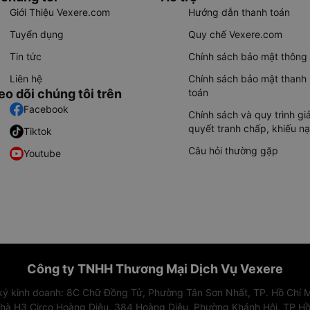
Giới Thiệu Vexere.com
Hướng dẫn thanh toán
Tuyển dụng
Quy chế Vexere.com
Tin tức
Chính sách bảo mật thông 
Liên hệ
Chính sách bảo mật thanh
eo dõi chúng tôi trên
toán
Facebook
Chính sách và quy trình giả
quyết tranh chấp, khiếu nạ
Tiktok
Câu hỏi thường gặp
Youtube
Công ty TNHH Thương Mại Dịch Vụ Vexere
 ký kinh doanh: 8C Chữ Đồng Tử, Phường Tân Sơn Nhất, TP. Hồ Chí M
nhà H3 Circo Hoàng Diệu, 384 Hoàng Diệu, Phường Khánh Hội, TP Hồ