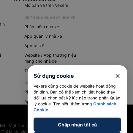
Mở bán vé trên Vexere
HỆ THỐNG QUẢN LÝ NHÀ XE
tin
Phần mềm nhà xe
App quản lý nhà xe
App tài xế
i
i
Website / App thương hiệu
riêng cho nhà xe
Tổng đài AI
close
Sử dụng cookie
HỆ THỐNG QUẢN LÝ HÀNG HOÁ
Vexere dùng cookie để website hoạt động
Phần mềm quản lý hàng hoá
ổn định. Bạn có thể xem chi tiết hoặc thay
đổi lựa chọn bất kỳ lúc nào trong phần Quản
App quản lý hàng hoá
lý cookie. Tìm hiểu thêm trong
Chính sách
Cookie
.
Chấp nhận tất cả
inh, Việt Nam
 Chí Minh, Việt Nam