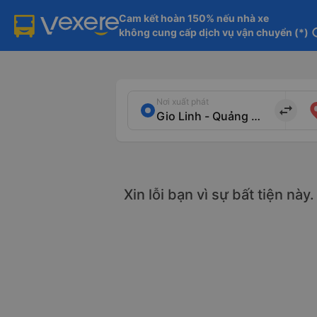
Cam kết hoàn 150% nếu nhà xe

không cung cấp dịch vụ vận chuyển (*)
in
Nơi xuất phát
import_export
Xin lỗi bạn vì sự bất tiện nà