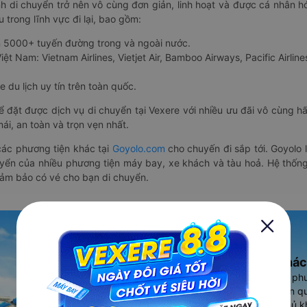
nh di chuyển trở nên vô cùng đơn giản, linh hoạt và được cá nhân h
 trong lĩnh vực đi lại, bao gồm:
n 5000+ tuyến đường trong và ngoài nước.
ệt Nam: Vietnam Airlines, Vietjet Air, Bamboo Airways, Pacific Airlines
 du lịch uy tín trên toàn quốc.
thể đặt được dịch vụ di chuyển tại Vexere với nhiều ưu đãi vô cùng 
i, an toàn và trọn vẹn nhất.
ác phương tiện khác tại
Goyolo.com
cho chuyến đi sắp tới. Goyolo
huyển của nhiều phương tiện máy bay, xe khách và tàu hoả. Hệ thống
đảm bảo có vé cho bạn di chuyển.
Ứng dụng đặt vé Xe khác
Vexere - ứng dụng đặt vé đa ph
cao, 5000+ tuyến đường toàn qu
vụ thuê xe máy, xe du lịch phủ k