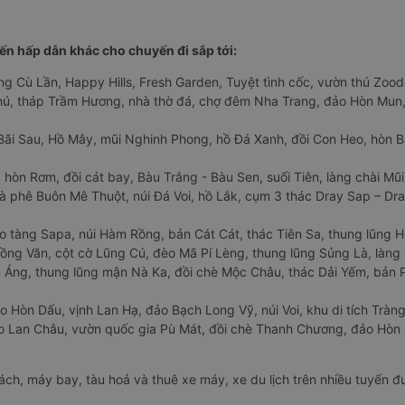
n hấp dẫn khác cho chuyến đi sắp tới:
ng Cù Lần, Happy Hills, Fresh Garden, Tuyệt tình cốc, vườn thú Zoodo
Phú, tháp Trầm Hương, nhà thờ đá, chợ đêm Nha Trang, đảo Hòn Mun,
Bãi Sau, Hồ Mây, mũi Nghinh Phong, hồ Đá Xanh, đồi Con Heo, hòn B
 hòn Rơm, đồi cát bay, Bàu Trắng - Bàu Sen, suối Tiên, làng chài Mũi
à phê Buôn Mê Thuột, núi Đá Voi, hồ Lắk, cụm 3 thác Dray Sap – Dra
o tàng Sapa, núi Hàm Rồng, bản Cát Cát, thác Tiên Sa, thung lũng 
ng Văn, cột cờ Lũng Cú, đèo Mã Pí Lèng, thung lũng Sủng Là, làng 
Áng, thung lũng mận Nà Ka, đồi chè Mộc Châu, thác Dải Yếm, bản P
o Hòn Dấu, vịnh Lan Hạ, đảo Bạch Long Vỹ, núi Voi, khu di tích Tràng
ảo Lan Châu, vườn quốc gia Pù Mát, đồi chè Thanh Chương, đảo Hò
hách, máy bay, tàu hoả và thuê xe máy, xe du lịch trên nhiều tuyến 