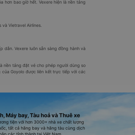
óa hơn bao giờ hết. Vexere hiện là nền tảng
 và Vietravel Airlines.
hấp dẫn. Vexere luôn sẵn sàng đồng hành và
 là nền tảng đặt vé cho phép người dùng so
 của Goyolo được liên kết trực tiếp với các
h, Máy bay, Tàu hoả và Thuê xe
ương tiện với hơn 3000+ nhà xe chất lượng
ốc, tất cả hãng bay và hãng tàu cùng dịch
hắp các tỉnh thành tại Việt Nam.