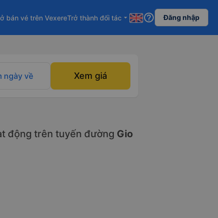
help_outline
Đăng nhập
ở bán vé trên Vexere
Trở thành đối tác
arrow_drop_down
Xem giá
 ngày về
t động trên tuyến đường
Gio