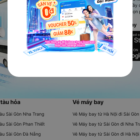
Ứng dụng hiển thị thông tin đầy 
người dùng so sánh và lựa chọn 
chóng và phù hợp nhất.
Tải ứng dụng Vexere ngay
 tàu hỏa
Vé máy bay
tàu Sài Gòn Nha Trang
Vé Máy bay từ Hà Nội đi Sài Gòn
tàu Sài Gòn Phan Thiết
Vé Máy bay từ Sài Gòn đi Nha T
tàu Sài Gòn Đà Nẵng
Vé Máy bay từ Sài Gòn đi Hà Nội