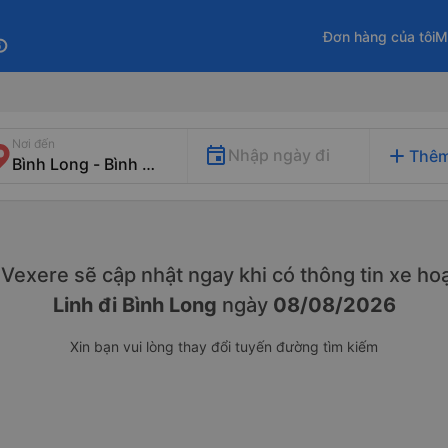
Đơn hàng của tôi
M
fo
Nơi đến
add
Nhập ngày đi
Thêm
y. Vexere sẽ cập nhật ngay khi có thông tin xe
hoạ
Linh đi Bình Long
ngày
08/08/2026
Xin bạn vui lòng thay đổi tuyến đường tìm kiếm