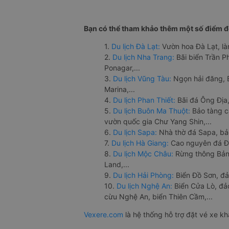
Bạn có thể tham khảo thêm một số điểm đế
1.
Du lịch Đà Lạt:
Vườn hoa Đà Lạt, là
2.
Du lịch Nha Trang:
Bãi biển Trần 
Ponagar,...
3.
Du lịch Vũng Tàu:
Ngọn hải đăng, 
Marina,...
4.
Du lịch Phan Thiết:
Bãi đá Ông Địa,
5.
Du lịch Buôn Ma Thuột:
Bảo tàng c
vườn quốc gia Chư Yang Shin,...
6.
Du lịch Sapa:
Nhà thờ đá Sapa, bả
7.
Du lịch Hà Giang:
Cao nguyên đá Đồ
8.
Du lịch Mộc Châu:
Rừng thông Bản 
Land,...
9.
Du lịch Hải Phòng:
Biển Đồ Sơn, đả
10.
Du lịch Nghệ An:
Biển Cửa Lò, đ
cừu Nghệ An, biển Thiên Cầm,...
Vexere.com
là hệ thống hỗ trợ đặt vé xe k