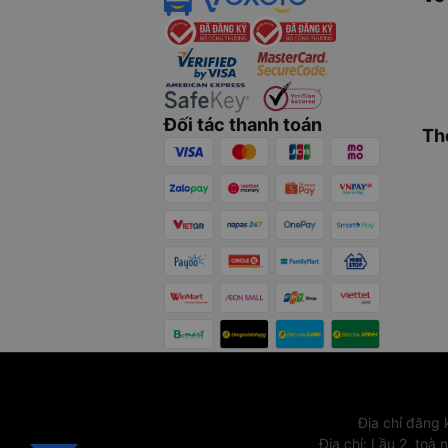
Đối tác thanh toán
Th
Địa chỉ đăng
Địa chỉ
:
Lầu 2, toà 