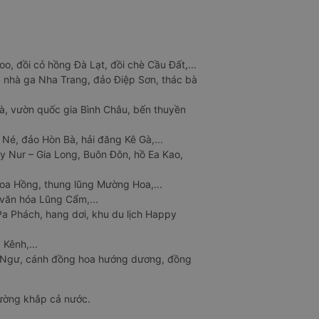
o, đồi cỏ hồng Đà Lạt, đồi chè Cầu Đất,...
 nhà ga Nha Trang, đảo Điệp Sơn, thác bà
à, vườn quốc gia Bình Châu, bến thuyền
 Né, đảo Hòn Bà, hải đăng Kê Gà,...
y Nur – Gia Long, Buôn Đôn, hồ Ea Kao,
Hoa Hồng, thung lũng Mường Hoa,...
văn hóa Lũng Cẩm,...
a Phách, hang dơi, khu du lịch Happy
 Kênh,...
n Ngư, cánh đồng hoa hướng dương, đồng
đường khắp cả nước.