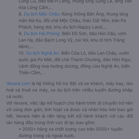
Lũng Cú, đèo Mã Pí Lèng, thung lũng Sủng Là, làng văn
hóa Lũng Cẩm,...
8.
Du lịch Mộc Châu:
Rừng thông Bản Áng, thung lũng
mận Nà Ka, đồi chè Mộc Châu, thác Dải Yếm, bản Pa
Phách, hang dơi, khu du lịch Happy Land,...
9.
Du lịch Hải Phòng:
Biển Đồ Sơn, đảo Hòn Dấu, vịnh
Lan Hạ, đảo Bạch Long Vỹ, núi Voi, khu di tích Tràng
Kênh,...
10.
Du lịch Nghệ An:
Biển Cửa Lò, đảo Lan Châu, vườn
quốc gia Pù Mát, đồi chè Thanh Chương, đảo Hòn Ngư,
cánh đồng hoa hướng dương, đồng cừu Nghệ An, biển
Thiên Cầm,...
Vexere.com
là hệ thống hỗ trợ đặt vé xe khách, máy bay, tàu
hoả và thuê xe máy, xe du lịch trên nhiều tuyến đường khắp
cả nước.
Với Vexere, việc lập kế hoạch cho hành trình di chuyển trở nên
vô cùng đơn giản, linh hoạt và được cá nhân hóa hơn bao giờ
hết. Vexere hiện là nền tảng kết nối hành khách với các đối
tác hàng đầu trong lĩnh vực đi lại, bao gồm:
• 2000+ hãng xe chất lượng cao trên 5000+ tuyến
đường trong và ngoài nước.