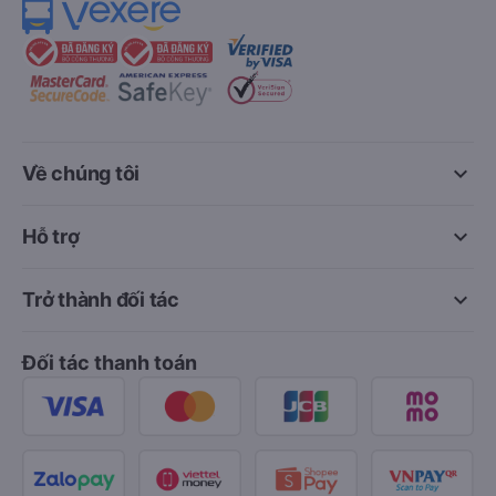
keyboard_arrow_down
Về chúng tôi
keyboard_arrow_down
Hỗ trợ
keyboard_arrow_down
Trở thành đối tác
Đối tác thanh toán