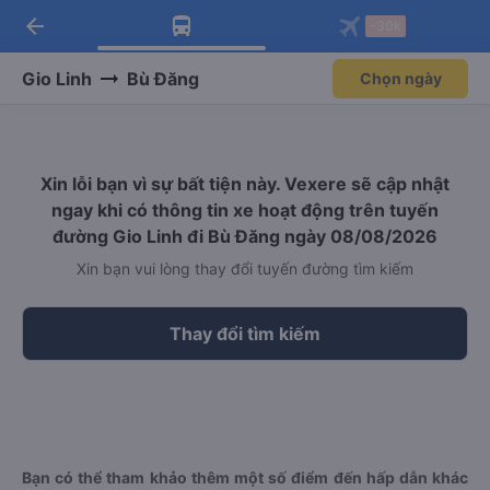
arrow_back
Tải app Vexere ngay!
Tải app Vexere
-30k
Mở app
Mở app
Nhận ưu đãi thành viên độc
-30k/ghế khi đặt vé máy bay qua
quyền
app
Gio Linh
Bù Đăng
Chọn ngày
Xin lỗi bạn vì sự bất tiện này. Vexere sẽ cập nhật
ngay khi có thông tin xe hoạt động trên tuyến
đường Gio Linh đi Bù Đăng ngày 08/08/2026
Xin bạn vui lòng thay đổi tuyến đường tìm kiếm
Thay đổi tìm kiếm
Bạn có thể tham khảo thêm một số điểm đến hấp dẫn khác