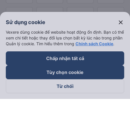
close
Sử dụng cookie
Vexere dùng cookie để website hoạt động ổn định. Bạn có thể
xem chi tiết hoặc thay đổi lựa chọn bất kỳ lúc nào trong phần
Quản lý cookie. Tìm hiểu thêm trong
Chính sách Cookie
.
Chấp nhận tất cả
Tùy chọn cookie
Từ chối
Theo dõi chúng tôi trên
Facebook
Tiktok
Youtube
Công ty TNHH Thương Mại Dịch Vụ Vexere