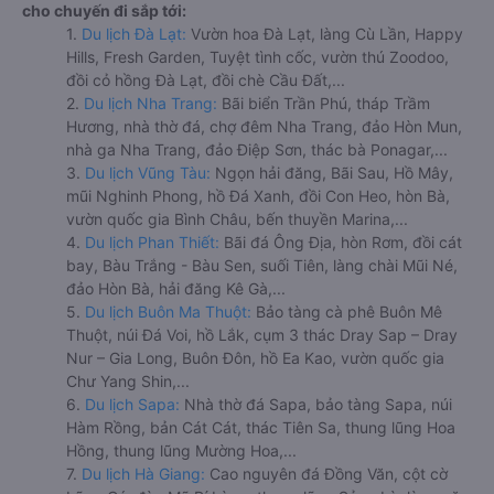
cho chuyến đi sắp tới:
1.
Du lịch Đà Lạt:
Vườn hoa Đà Lạt, làng Cù Lần, Happy
Hills, Fresh Garden, Tuyệt tình cốc, vườn thú Zoodoo,
đồi cỏ hồng Đà Lạt, đồi chè Cầu Đất,...
2.
Du lịch Nha Trang:
Bãi biển Trần Phú, tháp Trầm
Hương, nhà thờ đá, chợ đêm Nha Trang, đảo Hòn Mun,
nhà ga Nha Trang, đảo Điệp Sơn, thác bà Ponagar,...
3.
Du lịch Vũng Tàu:
Ngọn hải đăng, Bãi Sau, Hồ Mây,
mũi Nghinh Phong, hồ Đá Xanh, đồi Con Heo, hòn Bà,
vườn quốc gia Bình Châu, bến thuyền Marina,...
4.
Du lịch Phan Thiết:
Bãi đá Ông Địa, hòn Rơm, đồi cát
bay, Bàu Trắng - Bàu Sen, suối Tiên, làng chài Mũi Né,
đảo Hòn Bà, hải đăng Kê Gà,...
5.
Du lịch Buôn Ma Thuột:
Bảo tàng cà phê Buôn Mê
Thuột, núi Đá Voi, hồ Lắk, cụm 3 thác Dray Sap – Dray
Nur – Gia Long, Buôn Đôn, hồ Ea Kao, vườn quốc gia
Chư Yang Shin,...
6.
Du lịch Sapa:
Nhà thờ đá Sapa, bảo tàng Sapa, núi
Hàm Rồng, bản Cát Cát, thác Tiên Sa, thung lũng Hoa
Hồng, thung lũng Mường Hoa,...
7.
Du lịch Hà Giang:
Cao nguyên đá Đồng Văn, cột cờ