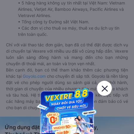
• 5 hãng hàng không uy tín nhất tại Việt Nam: Vietnam
Airlines, Vietjet Air, Bamboo Airways, Pacific Airlines và
Vietravel Airlines.
• Tổng công ty Đường sắt Việt Nam.
• Các đơn vị cho thuê xe máy, thuê xe du lịch uy tín
trên toàn quốc.
Chỉ với vài thao tác đơn giản, bạn đã có thể đặt được dịch vụ
di chuyển tại Vexere với nhiều ưu đãi vô cùng hấp dẫn. Vexere
luôn sẵn sàng đồng hành và mang đến cho bạn những
chuyến đi thoải mái, an toàn và trọn vẹn nhất.
Bên cạnh đó, bạn có thể tham khảo thêm các phương tiện
khác tại
Goyolo.com
cho chuyến đi sắp tới. Goyolo là nền tảng
đặt vé cho phép người dùng so sánh giá cả, giờ khởi hành,
thời gian di chuyển của nhiều phương tiện máy bay, xe khách
và tàu hoả. Hệ thống của Goyolo được liên kết trực tiếp với
các hãng máy bay, xe khách và tàu hoả, luôn đảm bảo có vé
cho bạn di chuyển.
Ứng dụng đặt vé Xe khách, Máy bay,