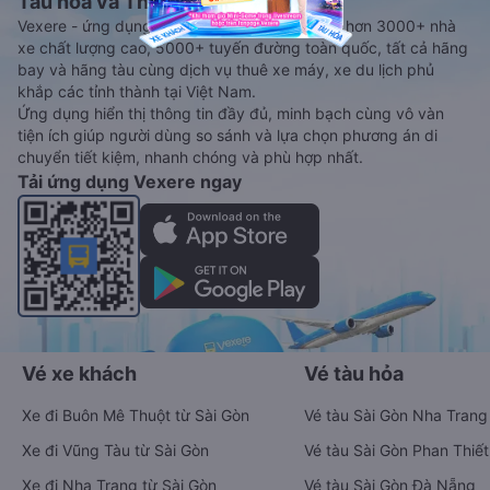
Tàu hoả và Thuê xe
Vexere - ứng dụng đặt vé đa phương tiện với hơn 3000+ nhà
xe chất lượng cao, 5000+ tuyến đường toàn quốc, tất cả hãng
bay và hãng tàu cùng dịch vụ thuê xe máy, xe du lịch phủ
khắp các tỉnh thành tại Việt Nam.
Ứng dụng hiển thị thông tin đầy đủ, minh bạch cùng vô vàn
tiện ích giúp người dùng so sánh và lựa chọn phương án di
chuyển tiết kiệm, nhanh chóng và phù hợp nhất.
Tải ứng dụng Vexere ngay
Vé xe khách
Vé tàu hỏa
Xe đi Buôn Mê Thuột từ Sài Gòn
Vé tàu Sài Gòn Nha Trang
Xe đi Vũng Tàu từ Sài Gòn
Vé tàu Sài Gòn Phan Thiết
Xe đi Nha Trang từ Sài Gòn
Vé tàu Sài Gòn Đà Nẵng