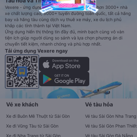
Tàu hoả và Thuê xe
Vexere - ứng dụng đặt vé đa phương tiện với hơn 3000+ nhà
xe chất lượng cao, 5000+ tuyến đường toàn quốc, tất cả hãng
bay và hãng tàu cùng dịch vụ thuê xe máy, xe du lịch phủ
khắp các tỉnh thành tại Việt Nam.
Ứng dụng hiển thị thông tin đầy đủ, minh bạch cùng vô vàn
tiện ích giúp người dùng so sánh và lựa chọn phương án di
chuyển tiết kiệm, nhanh chóng và phù hợp nhất.
Tải ứng dụng Vexere ngay
Vé xe khách
Vé tàu hỏa
Xe đi Buôn Mê Thuột từ Sài Gòn
Vé tàu Sài Gòn Nha Trang
Xe đi Vũng Tàu từ Sài Gòn
Vé tàu Sài Gòn Phan Thiết
Xe đi Nha Trang từ Sài Gòn
Vé tàu Sài Gòn Đà Nẵng