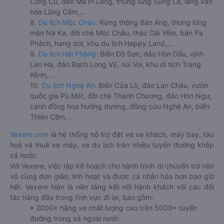
Lũng Cú, đèo Mã Pí Lèng, thung lũng Sủng Là, làng văn
hóa Lũng Cẩm,...
8.
Du lịch Mộc Châu:
Rừng thông Bản Áng, thung lũng
mận Nà Ka, đồi chè Mộc Châu, thác Dải Yếm, bản Pa
Phách, hang dơi, khu du lịch Happy Land,...
9.
Du lịch Hải Phòng:
Biển Đồ Sơn, đảo Hòn Dấu, vịnh
Lan Hạ, đảo Bạch Long Vỹ, núi Voi, khu di tích Tràng
Kênh,...
10.
Du lịch Nghệ An:
Biển Cửa Lò, đảo Lan Châu, vườn
quốc gia Pù Mát, đồi chè Thanh Chương, đảo Hòn Ngư,
cánh đồng hoa hướng dương, đồng cừu Nghệ An, biển
Thiên Cầm,...
Vexere.com
là hệ thống hỗ trợ đặt vé xe khách, máy bay, tàu
hoả và thuê xe máy, xe du lịch trên nhiều tuyến đường khắp
cả nước.
Với Vexere, việc lập kế hoạch cho hành trình di chuyển trở nên
vô cùng đơn giản, linh hoạt và được cá nhân hóa hơn bao giờ
hết. Vexere hiện là nền tảng kết nối hành khách với các đối
tác hàng đầu trong lĩnh vực đi lại, bao gồm:
• 2000+ hãng xe chất lượng cao trên 5000+ tuyến
đường trong và ngoài nước.