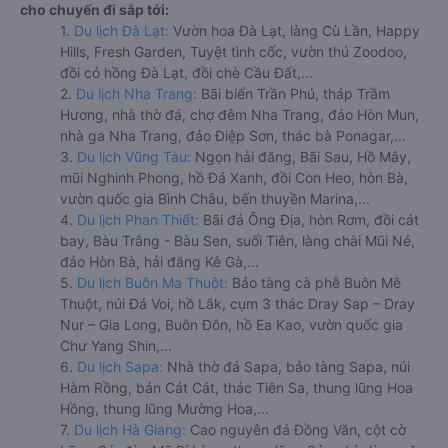
cho chuyến đi sắp tới:
1.
Du lịch Đà Lạt:
Vườn hoa Đà Lạt, làng Cù Lần, Happy
Hills, Fresh Garden, Tuyệt tình cốc, vườn thú Zoodoo,
đồi cỏ hồng Đà Lạt, đồi chè Cầu Đất,...
2.
Du lịch Nha Trang:
Bãi biển Trần Phú, tháp Trầm
Hương, nhà thờ đá, chợ đêm Nha Trang, đảo Hòn Mun,
nhà ga Nha Trang, đảo Điệp Sơn, thác bà Ponagar,...
3.
Du lịch Vũng Tàu:
Ngọn hải đăng, Bãi Sau, Hồ Mây,
mũi Nghinh Phong, hồ Đá Xanh, đồi Con Heo, hòn Bà,
vườn quốc gia Bình Châu, bến thuyền Marina,...
4.
Du lịch Phan Thiết:
Bãi đá Ông Địa, hòn Rơm, đồi cát
bay, Bàu Trắng - Bàu Sen, suối Tiên, làng chài Mũi Né,
đảo Hòn Bà, hải đăng Kê Gà,...
5.
Du lịch Buôn Ma Thuột:
Bảo tàng cà phê Buôn Mê
Thuột, núi Đá Voi, hồ Lắk, cụm 3 thác Dray Sap – Dray
Nur – Gia Long, Buôn Đôn, hồ Ea Kao, vườn quốc gia
Chư Yang Shin,...
6.
Du lịch Sapa:
Nhà thờ đá Sapa, bảo tàng Sapa, núi
Hàm Rồng, bản Cát Cát, thác Tiên Sa, thung lũng Hoa
Hồng, thung lũng Mường Hoa,...
7.
Du lịch Hà Giang:
Cao nguyên đá Đồng Văn, cột cờ