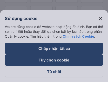
close
Sử dụng cookie
Vexere dùng cookie để website hoạt động ổn định. Bạn có thể
xem chi tiết hoặc thay đổi lựa chọn bất kỳ lúc nào trong phần
Quản lý cookie. Tìm hiểu thêm trong
Chính sách Cookie
.
Chấp nhận tất cả
Tùy chọn cookie
Từ chối
Theo dõi chúng tôi trên
Facebook
Tiktok
Youtube
Công ty TNHH Thương Mại Dịch Vụ Vexere