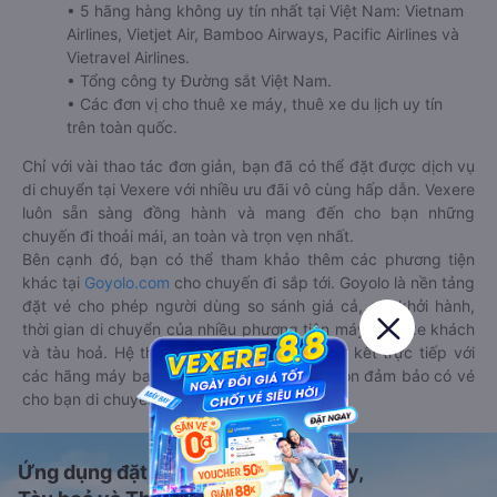
• 5 hãng hàng không uy tín nhất tại Việt Nam: Vietnam
Airlines, Vietjet Air, Bamboo Airways, Pacific Airlines và
Vietravel Airlines.
• Tổng công ty Đường sắt Việt Nam.
• Các đơn vị cho thuê xe máy, thuê xe du lịch uy tín
trên toàn quốc.
Chỉ với vài thao tác đơn giản, bạn đã có thể đặt được dịch vụ
di chuyển tại Vexere với nhiều ưu đãi vô cùng hấp dẫn. Vexere
luôn sẵn sàng đồng hành và mang đến cho bạn những
chuyến đi thoải mái, an toàn và trọn vẹn nhất.
Bên cạnh đó, bạn có thể tham khảo thêm các phương tiện
khác tại
Goyolo.com
cho chuyến đi sắp tới. Goyolo là nền tảng
đặt vé cho phép người dùng so sánh giá cả, giờ khởi hành,
thời gian di chuyển của nhiều phương tiện máy bay, xe khách
và tàu hoả. Hệ thống của Goyolo được liên kết trực tiếp với
các hãng máy bay, xe khách và tàu hoả, luôn đảm bảo có vé
cho bạn di chuyển.
Ứng dụng đặt vé Xe khách, Máy bay,