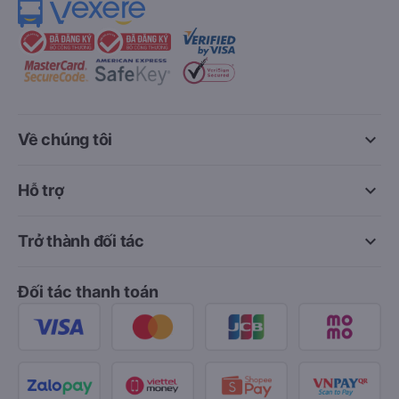
keyboard_arrow_down
Về chúng tôi
keyboard_arrow_down
Hỗ trợ
keyboard_arrow_down
Trở thành đối tác
Đối tác thanh toán