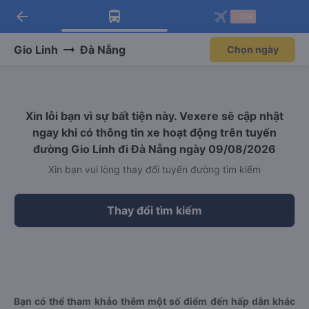
arrow_back
Tải app Vexere ngay!
Tải app Vexere
-30k
Mở app
Mở app
Nhận ưu đãi thành viên độc
-30k/ghế khi đặt vé máy bay qua
quyền
app
Gio Linh
Đà Nẵng
Chọn ngày
Xin lỗi bạn vì sự bất tiện này. Vexere sẽ cập nhật
ngay khi có thông tin xe hoạt động trên tuyến
đường Gio Linh đi Đà Nẵng ngày 09/08/2026
Xin bạn vui lòng thay đổi tuyến đường tìm kiếm
Thay đổi tìm kiếm
Bạn có thể tham khảo thêm một số điểm đến hấp dẫn khác