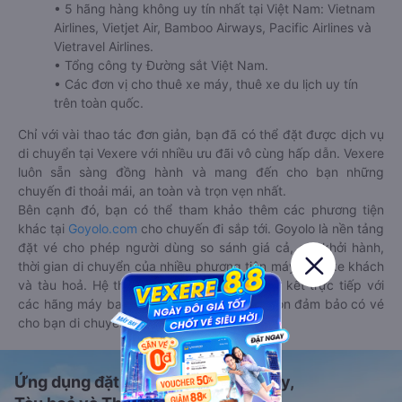
• 5 hãng hàng không uy tín nhất tại Việt Nam: Vietnam
Airlines, Vietjet Air, Bamboo Airways, Pacific Airlines và
Vietravel Airlines.
• Tổng công ty Đường sắt Việt Nam.
• Các đơn vị cho thuê xe máy, thuê xe du lịch uy tín
trên toàn quốc.
Chỉ với vài thao tác đơn giản, bạn đã có thể đặt được dịch vụ
di chuyển tại Vexere với nhiều ưu đãi vô cùng hấp dẫn. Vexere
luôn sẵn sàng đồng hành và mang đến cho bạn những
chuyến đi thoải mái, an toàn và trọn vẹn nhất.
Bên cạnh đó, bạn có thể tham khảo thêm các phương tiện
khác tại
Goyolo.com
cho chuyến đi sắp tới. Goyolo là nền tảng
đặt vé cho phép người dùng so sánh giá cả, giờ khởi hành,
thời gian di chuyển của nhiều phương tiện máy bay, xe khách
và tàu hoả. Hệ thống của Goyolo được liên kết trực tiếp với
các hãng máy bay, xe khách và tàu hoả, luôn đảm bảo có vé
cho bạn di chuyển.
Ứng dụng đặt vé Xe khách, Máy bay,