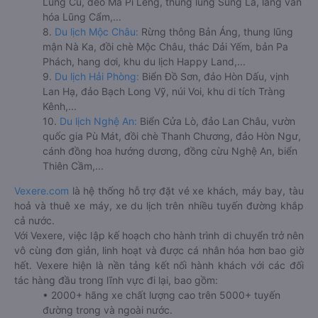
Lũng Cú, đèo Mã Pí Lèng, thung lũng Sủng Là, làng văn
hóa Lũng Cẩm,...
8.
Du lịch Mộc Châu:
Rừng thông Bản Áng, thung lũng
mận Nà Ka, đồi chè Mộc Châu, thác Dải Yếm, bản Pa
Phách, hang dơi, khu du lịch Happy Land,...
9.
Du lịch Hải Phòng:
Biển Đồ Sơn, đảo Hòn Dấu, vịnh
Lan Hạ, đảo Bạch Long Vỹ, núi Voi, khu di tích Tràng
Kênh,...
10.
Du lịch Nghệ An:
Biển Cửa Lò, đảo Lan Châu, vườn
quốc gia Pù Mát, đồi chè Thanh Chương, đảo Hòn Ngư,
cánh đồng hoa hướng dương, đồng cừu Nghệ An, biển
Thiên Cầm,...
Vexere.com
là hệ thống hỗ trợ đặt vé xe khách, máy bay, tàu
hoả và thuê xe máy, xe du lịch trên nhiều tuyến đường khắp
cả nước.
Với Vexere, việc lập kế hoạch cho hành trình di chuyển trở nên
vô cùng đơn giản, linh hoạt và được cá nhân hóa hơn bao giờ
hết. Vexere hiện là nền tảng kết nối hành khách với các đối
tác hàng đầu trong lĩnh vực đi lại, bao gồm:
• 2000+ hãng xe chất lượng cao trên 5000+ tuyến
đường trong và ngoài nước.