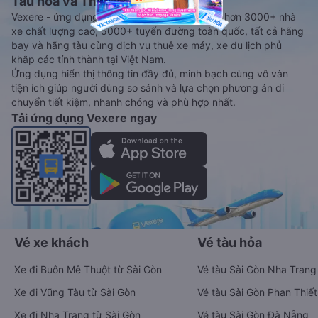
Tàu hoả và Thuê xe
Vexere - ứng dụng đặt vé đa phương tiện với hơn 3000+ nhà
xe chất lượng cao, 5000+ tuyến đường toàn quốc, tất cả hãng
bay và hãng tàu cùng dịch vụ thuê xe máy, xe du lịch phủ
khắp các tỉnh thành tại Việt Nam.
Ứng dụng hiển thị thông tin đầy đủ, minh bạch cùng vô vàn
tiện ích giúp người dùng so sánh và lựa chọn phương án di
chuyển tiết kiệm, nhanh chóng và phù hợp nhất.
Tải ứng dụng Vexere ngay
Vé xe khách
Vé tàu hỏa
Xe đi Buôn Mê Thuột từ Sài Gòn
Vé tàu Sài Gòn Nha Trang
Xe đi Vũng Tàu từ Sài Gòn
Vé tàu Sài Gòn Phan Thiết
Xe đi Nha Trang từ Sài Gòn
Vé tàu Sài Gòn Đà Nẵng