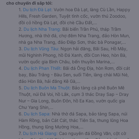
cho chuyến đi sắp tới:
1.
Du lịch Đà Lạt:
Vườn hoa Đà Lạt, làng Cù Lần, Happy
Hills, Fresh Garden, Tuyệt tình cốc, vườn thú Zoodoo,
đồi cỏ hồng Đà Lạt, đồi chè Cầu Đất,...
2.
Du lịch Nha Trang:
Bãi biển Trần Phú, tháp Trầm
Hương, nhà thờ đá, chợ đêm Nha Trang, đảo Hòn Mun,
nhà ga Nha Trang, đảo Điệp Sơn, thác bà Ponagar,...
3.
Du lịch Vũng Tàu:
Ngọn hải đăng, Bãi Sau, Hồ Mây,
mũi Nghinh Phong, hồ Đá Xanh, đồi Con Heo, hòn Bà,
vườn quốc gia Bình Châu, bến thuyền Marina,...
4.
Du lịch Phan Thiết:
Bãi đá Ông Địa, hòn Rơm, đồi cát
bay, Bàu Trắng - Bàu Sen, suối Tiên, làng chài Mũi Né,
đảo Hòn Bà, hải đăng Kê Gà,...
5.
Du lịch Buôn Ma Thuột:
Bảo tàng cà phê Buôn Mê
Thuột, núi Đá Voi, hồ Lắk, cụm 3 thác Dray Sap – Dray
Nur – Gia Long, Buôn Đôn, hồ Ea Kao, vườn quốc gia
Chư Yang Shin,...
6.
Du lịch Sapa:
Nhà thờ đá Sapa, bảo tàng Sapa, núi
Hàm Rồng, bản Cát Cát, thác Tiên Sa, thung lũng Hoa
Hồng, thung lũng Mường Hoa,...
7.
Du lịch Hà Giang:
Cao nguyên đá Đồng Văn, cột cờ