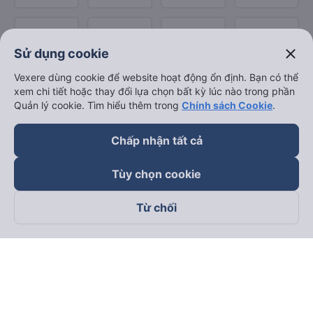
close
Sử dụng cookie
Vexere dùng cookie để website hoạt động ổn định. Bạn có thể
xem chi tiết hoặc thay đổi lựa chọn bất kỳ lúc nào trong phần
Quản lý cookie. Tìm hiểu thêm trong
Chính sách Cookie
.
Chấp nhận tất cả
Tùy chọn cookie
Từ chối
Theo dõi chúng tôi trên
Facebook
Tiktok
Youtube
Công ty TNHH Thương Mại Dịch Vụ Vexere