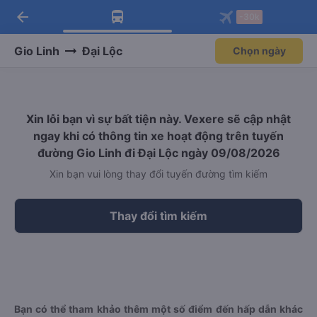
arrow_back
Tải app Vexere ngay!
Tải app Vexere
-30k
Mở app
Mở app
Nhận ưu đãi thành viên độc
-30k/ghế khi đặt vé máy bay qua
quyền
app
Gio Linh
Đại Lộc
Chọn ngày
Xin lỗi bạn vì sự bất tiện này. Vexere sẽ cập nhật
ngay khi có thông tin xe hoạt động trên tuyến
đường Gio Linh đi Đại Lộc ngày 09/08/2026
Xin bạn vui lòng thay đổi tuyến đường tìm kiếm
Thay đổi tìm kiếm
Bạn có thể tham khảo thêm một số điểm đến hấp dẫn khác