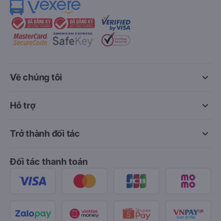
keyboard_arrow_down
Về chúng tôi
keyboard_arrow_down
Hỗ trợ
keyboard_arrow_down
Trở thành đối tác
Đối tác thanh toán