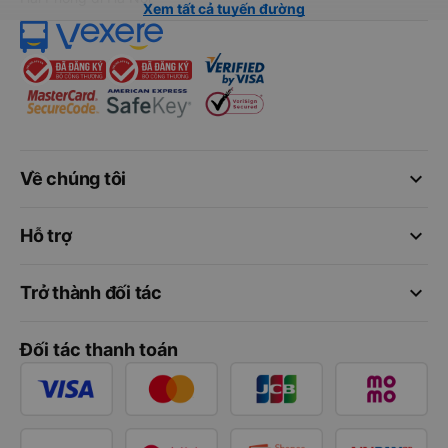
Xem tất cả tuyến đường
keyboard_arrow_down
Về chúng tôi
keyboard_arrow_down
Hỗ trợ
keyboard_arrow_down
Trở thành đối tác
Đối tác thanh toán