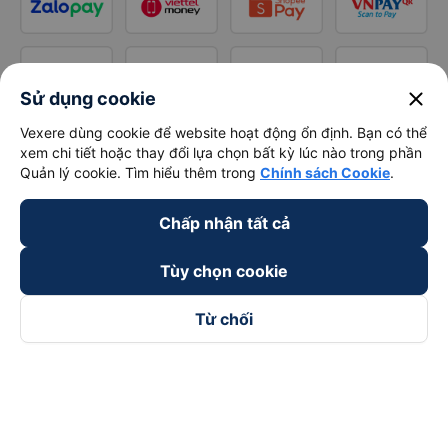
close
Sử dụng cookie
Vexere dùng cookie để website hoạt động ổn định. Bạn có thể
xem chi tiết hoặc thay đổi lựa chọn bất kỳ lúc nào trong phần
Quản lý cookie. Tìm hiểu thêm trong
Chính sách Cookie
.
Chấp nhận tất cả
Tùy chọn cookie
Từ chối
Theo dõi chúng tôi trên
Facebook
Tiktok
Youtube
Công ty TNHH Thương Mại Dịch Vụ Vexere