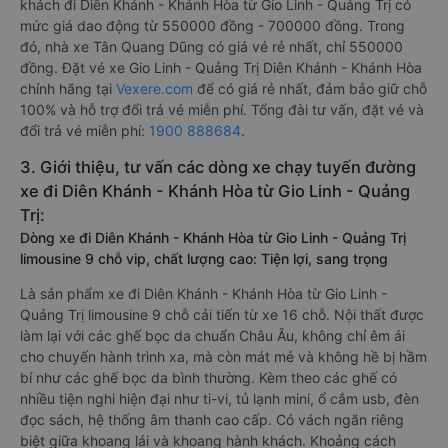
khách đi Diên Khánh - Khánh Hòa từ Gio Linh - Quảng Trị có
mức giá dao động từ 550000 đồng - 700000 đồng. Trong
đó, nhà xe Tân Quang Dũng có giá vé rẻ nhất, chỉ 550000
đồng. Đặt vé xe Gio Linh - Quảng Trị Diên Khánh - Khánh Hòa
chính hãng tại
Vexere.com
để có giá rẻ nhất, đảm bảo giữ chỗ
100% và hỗ trợ đổi trả vé miễn phí. Tổng đài tư vấn, đặt vé và
đổi trả vé miễn phí:
1900 888684
.
3. Giới thiệu, tư vấn các dòng xe chạy tuyến đường
xe đi Diên Khánh - Khánh Hòa từ Gio Linh - Quảng
Trị:
Dòng xe đi Diên Khánh - Khánh Hòa từ Gio Linh - Quảng Trị
limousine 9 chỗ vip, chất lượng cao: Tiện lợi, sang trọng
Là sản phẩm xe đi Diên Khánh - Khánh Hòa từ Gio Linh -
Quảng Trị limousine 9 chỗ cải tiến từ xe 16 chỗ. Nội thất được
làm lại với các ghế bọc da chuẩn Châu Âu, không chỉ êm ái
cho chuyến hành trình xa, mà còn mát mẻ và không hề bị hầm
bí như các ghế bọc da bình thường. Kèm theo các ghế có
nhiều tiện nghi hiện đại như ti-vi, tủ lạnh mini, ổ cắm usb, đèn
đọc sách, hệ thống âm thanh cao cấp. Có vách ngăn riêng
biệt giữa khoang lái và khoang hành khách. Khoảng cách