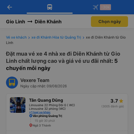
arrow_back
Tải app Vexere ngay!
Tải app Vexere
-30k
Mở app
Mở app
Nhận ưu đãi thành viên độc
-30k/ghế khi đặt vé máy bay qua
quyền
app
Gio Linh
Diên Khánh
Chọn ngày
Vé xe khách
xe đi Khánh Hòa từ Quảng Trị
xe đi Diên Khánh từ Gio
Linh
Đặt mua vé xe 4 nhà xe đi Diên Khánh từ Gio
Linh chất lượng cao và giá vé ưu đãi nhất
: 5
chuyến mỗi ngày
Vexere Team
Ngày cập nhật: 09/08/2026
Tân Quang Dũng
3.7
Limousine 22 Phòng Đôi G ( WC)
(3005 đánh giá)
Limousine 32 phòng (WC)
+1 loại xe khác
Văn phòng Quảng Trị
15 giờ 30 phút
Ngã 3 Thành