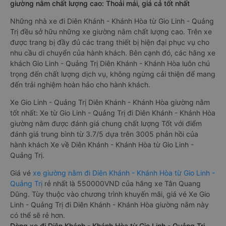
giường nằm chất lượng cao: Thoải mái, giá cả tốt nhất
Những nhà xe đi Diên Khánh - Khánh Hòa từ Gio Linh - Quảng
Trị đều sở hữu những xe giường nằm chất lượng cao. Trên xe
được trang bị đầy đủ các trang thiết bị hiện đại phục vụ cho
nhu cầu di chuyển của hành khách. Bên cạnh đó, các hãng xe
khách Gio Linh - Quảng Trị Diên Khánh - Khánh Hòa luôn chú
trọng đến chất lượng dịch vụ, không ngừng cải thiện để mang
đến trải nghiệm hoàn hảo cho hành khách.
Xe Gio Linh - Quảng Trị Diên Khánh - Khánh Hòa giường nằm
tốt nhất: Xe từ Gio Linh - Quảng Trị đi Diên Khánh - Khánh Hòa
giường nằm được đánh giá chung chất lượng Tốt với điểm
đánh giá trung bình từ 3.7/5 dựa trên 3005 phản hồi của
hành khách Xe về Diên Khánh - Khánh Hòa từ Gio Linh -
Quảng Trị.
Giá vé
xe giường nằm đi Diên Khánh - Khánh Hòa từ Gio Linh -
Quảng Trị
rẻ nhất là 550000VND của hãng xe Tân Quang
Dũng. Tùy thuộc vào chương trình khuyến mãi, giá vé Xe Gio
Linh - Quảng Trị đi Diên Khánh - Khánh Hòa giường nằm này
có thể sẽ rẻ hơn.
Dòng xe đi Diên Khánh - Khánh Hòa từ Gio Linh - Quảng Trị