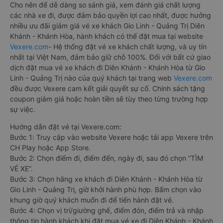
Cho nên để dễ dàng so sánh giá, xem đánh giá chất lượng
các nhà xe đi, được đảm bảo quyền lợi cao nhất, được hưởng
nhiều ưu đãi giảm giá vé xe khách Gio Linh - Quảng Trị Diên
Khánh - Khánh Hòa, hành khách có thể đặt mua tại website
Vexere.com
- Hệ thống đặt vé xe khách chất lượng, và uy tín
nhất tại Việt Nam, đảm bảo giữ chỗ 100%. Đối với bất cứ giao
dịch đặt mua vé xe khách đi Diên Khánh - Khánh Hòa từ Gio
Linh - Quảng Trị nào của quý khách tại trang web
Vexere.com
đều được Vexere cam kết giải quyết sự cố. Chính sách tặng
coupon giảm giá hoặc hoàn tiền sẽ tùy theo từng trường hợp
sự việc.
Hướng dẫn đặt vé tại Vexere.com:
Bước 1: Truy cập vào website Vexere hoặc tải app Vexere trên
CH Play hoặc App Store.
Bước 2: Chọn điểm đi, điểm đến, ngày đi, sau đó chọn “TÌM
VÉ XE”.
Bước 3: Chọn hãng xe khách đi Diên Khánh - Khánh Hòa từ
Gio Linh - Quảng Trị, giờ khởi hành phù hợp. Bấm chọn vào
khung giờ quý khách muốn đi để tiến hành đặt vé.
Bước 4: Chọn vị trí/giường ghế, điểm đón, điểm trả và nhập
thông tin hành khách khi đặt mua vé xe đi Diên Khánh - Khánh