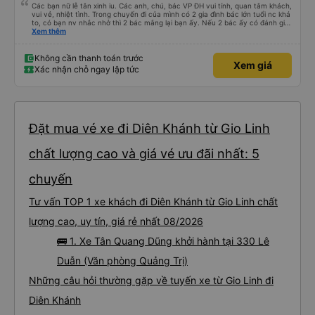
Các bạn nữ lễ tân xinh iu. Các anh, chú, bác VP ĐH vui tính, quan tâm khách,
vui vẻ, nhiệt tình. Trong chuyến đi của mình có 2 gia đình bác lớn tuổi nc khá
to, có bạn nv nhắc nhở thì 2 bác mắng lại bạn ấy. Nếu 2 bác ấy có đánh giá
xấu thì mình ngược lại nha. Bạn ấy nhắc nhở rất đúng. 2 bác nói rất to. To
Xem thêm
đến lỗi mình ngủ còn mơ được câu chuyện các bác nói với nhau xuất hiện
trong giấc mơ của mình luôn. Nên nếu bạn ấy bị phản ánh thì đừng trừ lương
bạn ấy nha. Nếu bạn ấy bị trừ thì bảo bạn ấy liên hệ sđt của mình, mình hỗ
Không cần thanh toán trước
Xem giá
trợ ạ. Số mình đuôi 666, chuyến ĐH-NT ngày 16/1. À các bạn nữ lễ tân xinh
Xác nhận chỗ ngay lập tức
iu còn đổi cho mình phòng đơn sang đôi xong còn note là (một mình) yêu
luôn. Nhưng phòng đôi mà nằm một thì mỗi lần xe rẽ 1 cái là ✈️ Ít đi xe khách
nhưng đủ để đánh giá 10/10.
Đặt mua vé xe đi Diên Khánh từ Gio Linh
chất lượng cao và giá vé ưu đãi nhất: 5
chuyến
Tư vấn TOP 1 xe khách đi Diên Khánh từ Gio Linh chất
lượng cao, uy tín, giá rẻ nhất 08/2026
🚌 1. Xe Tân Quang Dũng khởi hành tại 330 Lê
Duẫn (Văn phòng Quảng Trị)
Những câu hỏi thường gặp về tuyến xe từ Gio Linh đi
Diên Khánh