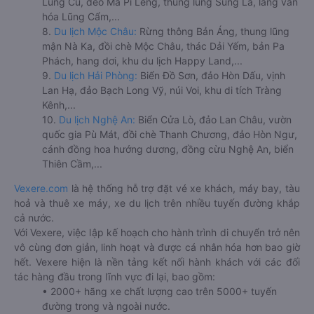
Lũng Cú, đèo Mã Pí Lèng, thung lũng Sủng Là, làng văn
hóa Lũng Cẩm,...
8.
Du lịch Mộc Châu:
Rừng thông Bản Áng, thung lũng
mận Nà Ka, đồi chè Mộc Châu, thác Dải Yếm, bản Pa
Phách, hang dơi, khu du lịch Happy Land,...
9.
Du lịch Hải Phòng:
Biển Đồ Sơn, đảo Hòn Dấu, vịnh
Lan Hạ, đảo Bạch Long Vỹ, núi Voi, khu di tích Tràng
Kênh,...
10.
Du lịch Nghệ An:
Biển Cửa Lò, đảo Lan Châu, vườn
quốc gia Pù Mát, đồi chè Thanh Chương, đảo Hòn Ngư,
cánh đồng hoa hướng dương, đồng cừu Nghệ An, biển
Thiên Cầm,...
Vexere.com
là hệ thống hỗ trợ đặt vé xe khách, máy bay, tàu
hoả và thuê xe máy, xe du lịch trên nhiều tuyến đường khắp
cả nước.
Với Vexere, việc lập kế hoạch cho hành trình di chuyển trở nên
vô cùng đơn giản, linh hoạt và được cá nhân hóa hơn bao giờ
hết. Vexere hiện là nền tảng kết nối hành khách với các đối
tác hàng đầu trong lĩnh vực đi lại, bao gồm:
• 2000+ hãng xe chất lượng cao trên 5000+ tuyến
đường trong và ngoài nước.