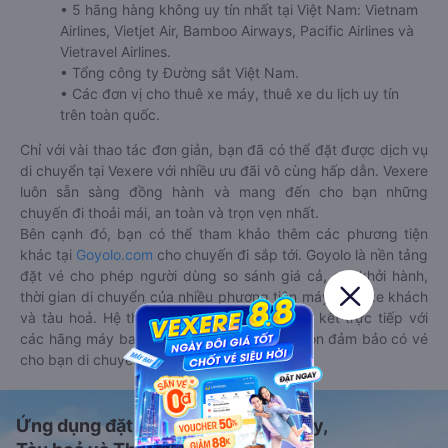
• 5 hãng hàng không uy tín nhất tại Việt Nam: Vietnam
Airlines, Vietjet Air, Bamboo Airways, Pacific Airlines và
Vietravel Airlines.
• Tổng công ty Đường sắt Việt Nam.
• Các đơn vị cho thuê xe máy, thuê xe du lịch uy tín
trên toàn quốc.
Chỉ với vài thao tác đơn giản, bạn đã có thể đặt được dịch vụ
di chuyển tại Vexere với nhiều ưu đãi vô cùng hấp dẫn. Vexere
luôn sẵn sàng đồng hành và mang đến cho bạn những
chuyến đi thoải mái, an toàn và trọn vẹn nhất.
Bên cạnh đó, bạn có thể tham khảo thêm các phương tiện
khác tại
Goyolo.com
cho chuyến đi sắp tới. Goyolo là nền tảng
đặt vé cho phép người dùng so sánh giá cả, giờ khởi hành,
thời gian di chuyển của nhiều phương tiện máy bay, xe khách
và tàu hoả. Hệ thống của Goyolo được liên kết trực tiếp với
các hãng máy bay, xe khách và tàu hoả, luôn đảm bảo có vé
cho bạn di chuyển.
Ứng dụng đặt vé Xe khách, Máy bay,