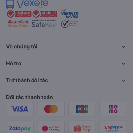
keyboard_arrow_down
Về chúng tôi
keyboard_arrow_down
Hỗ trợ
keyboard_arrow_down
Trở thành đối tác
Đối tác thanh toán