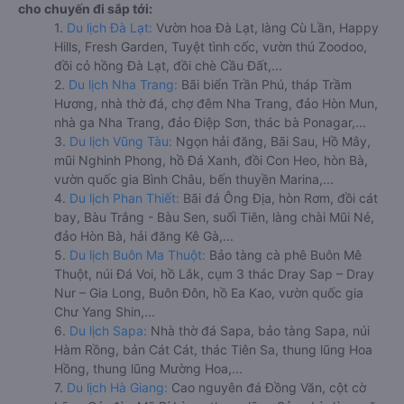
cho chuyến đi sắp tới:
1.
Du lịch Đà Lạt:
Vườn hoa Đà Lạt, làng Cù Lần, Happy
Hills, Fresh Garden, Tuyệt tình cốc, vườn thú Zoodoo,
đồi cỏ hồng Đà Lạt, đồi chè Cầu Đất,...
2.
Du lịch Nha Trang:
Bãi biển Trần Phú, tháp Trầm
Hương, nhà thờ đá, chợ đêm Nha Trang, đảo Hòn Mun,
nhà ga Nha Trang, đảo Điệp Sơn, thác bà Ponagar,...
3.
Du lịch Vũng Tàu:
Ngọn hải đăng, Bãi Sau, Hồ Mây,
mũi Nghinh Phong, hồ Đá Xanh, đồi Con Heo, hòn Bà,
vườn quốc gia Bình Châu, bến thuyền Marina,...
4.
Du lịch Phan Thiết:
Bãi đá Ông Địa, hòn Rơm, đồi cát
bay, Bàu Trắng - Bàu Sen, suối Tiên, làng chài Mũi Né,
đảo Hòn Bà, hải đăng Kê Gà,...
5.
Du lịch Buôn Ma Thuột:
Bảo tàng cà phê Buôn Mê
Thuột, núi Đá Voi, hồ Lắk, cụm 3 thác Dray Sap – Dray
Nur – Gia Long, Buôn Đôn, hồ Ea Kao, vườn quốc gia
Chư Yang Shin,...
6.
Du lịch Sapa:
Nhà thờ đá Sapa, bảo tàng Sapa, núi
Hàm Rồng, bản Cát Cát, thác Tiên Sa, thung lũng Hoa
Hồng, thung lũng Mường Hoa,...
7.
Du lịch Hà Giang:
Cao nguyên đá Đồng Văn, cột cờ