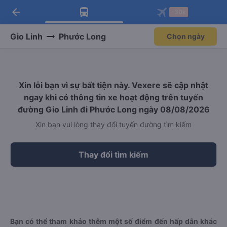
arrow_back
Tải app Vexere ngay!
Tải app Vexere
-30k
Mở app
Mở app
Nhận ưu đãi thành viên độc
-30k/ghế khi đặt vé máy bay qua
quyền
app
Gio Linh
Phước Long
Chọn ngày
Xin lỗi bạn vì sự bất tiện này. Vexere sẽ cập nhật
ngay khi có thông tin xe hoạt động trên tuyến
đường Gio Linh đi Phước Long ngày 08/08/2026
Xin bạn vui lòng thay đổi tuyến đường tìm kiếm
Thay đổi tìm kiếm
Bạn có thể tham khảo thêm một số điểm đến hấp dẫn khác