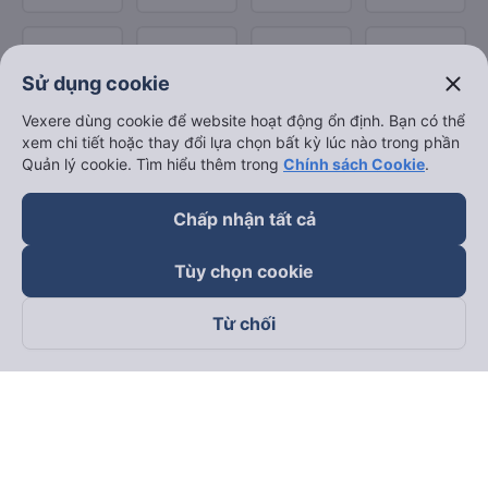
close
Sử dụng cookie
Vexere dùng cookie để website hoạt động ổn định. Bạn có thể
xem chi tiết hoặc thay đổi lựa chọn bất kỳ lúc nào trong phần
Quản lý cookie. Tìm hiểu thêm trong
Chính sách Cookie
.
Chấp nhận tất cả
Tùy chọn cookie
Từ chối
Theo dõi chúng tôi trên
Facebook
Tiktok
Youtube
Công ty TNHH Thương Mại Dịch Vụ Vexere