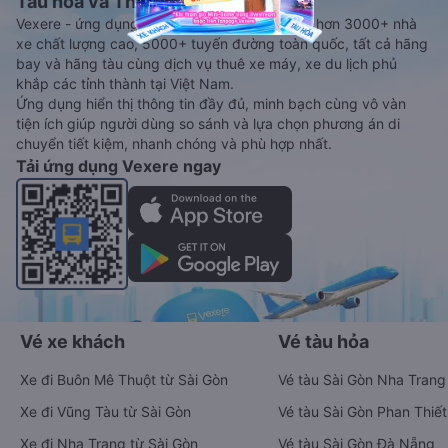
Tàu hoả và Thuê xe
Vexere - ứng dụng đặt vé đa phương tiện với hơn 3000+ nhà
xe chất lượng cao, 5000+ tuyến đường toàn quốc, tất cả hãng
bay và hãng tàu cùng dịch vụ thuê xe máy, xe du lịch phủ
khắp các tỉnh thành tại Việt Nam.
Ứng dụng hiển thị thông tin đầy đủ, minh bạch cùng vô vàn
tiện ích giúp người dùng so sánh và lựa chọn phương án di
chuyển tiết kiệm, nhanh chóng và phù hợp nhất.
Tải ứng dụng Vexere ngay
Vé xe khách
Vé tàu hỏa
Xe đi Buôn Mê Thuột từ Sài Gòn
Vé tàu Sài Gòn Nha Trang
Xe đi Vũng Tàu từ Sài Gòn
Vé tàu Sài Gòn Phan Thiết
Xe đi Nha Trang từ Sài Gòn
Vé tàu Sài Gòn Đà Nẵng