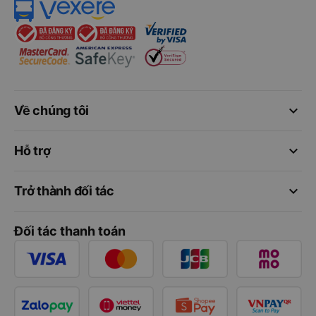
keyboard_arrow_down
Về chúng tôi
keyboard_arrow_down
Hỗ trợ
keyboard_arrow_down
Trở thành đối tác
Đối tác thanh toán