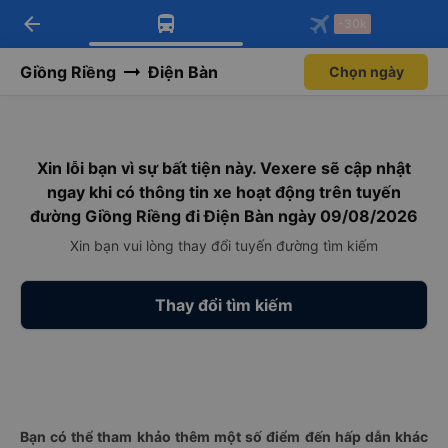
arrow_back
Tải app Vexere ngay!
Tải app Vexere
-30k
Mở app
Mở app
Nhận ưu đãi thành viên độc
-30k/ghế khi đặt vé máy bay qua
quyền
app
Giồng Riềng
Điện Bàn
Chọn ngày
Xin lỗi bạn vì sự bất tiện này. Vexere sẽ cập nhật
ngay khi có thông tin xe hoạt động trên tuyến
đường Giồng Riềng đi Điện Bàn ngày 09/08/2026
Xin bạn vui lòng thay đổi tuyến đường tìm kiếm
Thay đổi tìm kiếm
Bạn có thể tham khảo thêm một số điểm đến hấp dẫn khác