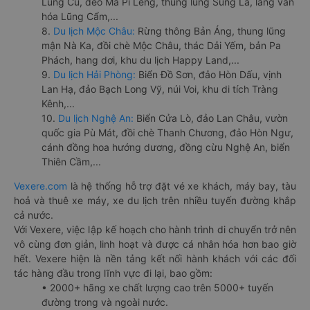
Lũng Cú, đèo Mã Pí Lèng, thung lũng Sủng Là, làng văn
hóa Lũng Cẩm,...
8.
Du lịch Mộc Châu:
Rừng thông Bản Áng, thung lũng
mận Nà Ka, đồi chè Mộc Châu, thác Dải Yếm, bản Pa
Phách, hang dơi, khu du lịch Happy Land,...
9.
Du lịch Hải Phòng:
Biển Đồ Sơn, đảo Hòn Dấu, vịnh
Lan Hạ, đảo Bạch Long Vỹ, núi Voi, khu di tích Tràng
Kênh,...
10.
Du lịch Nghệ An:
Biển Cửa Lò, đảo Lan Châu, vườn
quốc gia Pù Mát, đồi chè Thanh Chương, đảo Hòn Ngư,
cánh đồng hoa hướng dương, đồng cừu Nghệ An, biển
Thiên Cầm,...
Vexere.com
là hệ thống hỗ trợ đặt vé xe khách, máy bay, tàu
hoả và thuê xe máy, xe du lịch trên nhiều tuyến đường khắp
cả nước.
Với Vexere, việc lập kế hoạch cho hành trình di chuyển trở nên
vô cùng đơn giản, linh hoạt và được cá nhân hóa hơn bao giờ
hết. Vexere hiện là nền tảng kết nối hành khách với các đối
tác hàng đầu trong lĩnh vực đi lại, bao gồm:
• 2000+ hãng xe chất lượng cao trên 5000+ tuyến
đường trong và ngoài nước.