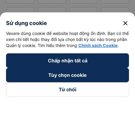
close
Sử dụng cookie
Vexere dùng cookie để website hoạt động ổn định. Bạn có thể
xem chi tiết hoặc thay đổi lựa chọn bất kỳ lúc nào trong phần
Quản lý cookie. Tìm hiểu thêm trong
Chính sách Cookie
.
Chấp nhận tất cả
Tùy chọn cookie
Từ chối
Theo dõi chúng tôi trên
Facebook
Tiktok
Youtube
Công ty TNHH Thương Mại Dịch Vụ Vexere