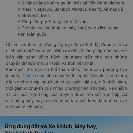
• 5 hãng hàng không uy tín nhất tại Việt Nam: Vietnam
Airlines, Vietjet Air, Bamboo Airways, Pacific Airlines và
Vietravel Airlines.
• Tổng công ty Đường sắt Việt Nam.
• Các đơn vị cho thuê xe máy, thuê xe du lịch uy tín
trên toàn quốc.
Chỉ với vài thao tác đơn giản, bạn đã có thể đặt được dịch vụ
di chuyển tại Vexere với nhiều ưu đãi vô cùng hấp dẫn. Vexere
luôn sẵn sàng đồng hành và mang đến cho bạn những
chuyến đi thoải mái, an toàn và trọn vẹn nhất.
Bên cạnh đó, bạn có thể tham khảo thêm các phương tiện
khác tại
Goyolo.com
cho chuyến đi sắp tới. Goyolo là nền tảng
đặt vé cho phép người dùng so sánh giá cả, giờ khởi hành,
thời gian di chuyển của nhiều phương tiện máy bay, xe khách
và tàu hoả. Hệ thống của Goyolo được liên kết trực tiếp với
các hãng máy bay, xe khách và tàu hoả, luôn đảm bảo có vé
cho bạn di chuyển.
Ứng dụng đặt vé Xe khách, Máy bay,