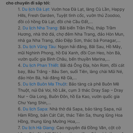
cho chuyến đi sắp tới:
1.
Du lịch Đà Lạt:
Vườn hoa Đà Lạt, làng Cù Lần, Happy
Hills, Fresh Garden, Tuyệt tình cốc, vườn thú Zoodoo,
đồi cỏ hồng Đà Lạt, đồi chè Cầu Đất,...
2.
Du lịch Nha Trang:
Bãi biển Trần Phú, tháp Trầm
Hương, nhà thờ đá, chợ đêm Nha Trang, đảo Hòn Mun,
nhà ga Nha Trang, đảo Điệp Sơn, thác bà Ponagar,...
3.
Du lịch Vũng Tàu:
Ngọn hải đăng, Bãi Sau, Hồ Mây,
mũi Nghinh Phong, hồ Đá Xanh, đồi Con Heo, hòn Bà,
vườn quốc gia Bình Châu, bến thuyền Marina,...
4.
Du lịch Phan Thiết:
Bãi đá Ông Địa, hòn Rơm, đồi cát
bay, Bàu Trắng - Bàu Sen, suối Tiên, làng chài Mũi Né,
đảo Hòn Bà, hải đăng Kê Gà,...
5.
Du lịch Buôn Ma Thuột:
Bảo tàng cà phê Buôn Mê
Thuột, núi Đá Voi, hồ Lắk, cụm 3 thác Dray Sap – Dray
Nur – Gia Long, Buôn Đôn, hồ Ea Kao, vườn quốc gia
Chư Yang Shin,...
6.
Du lịch Sapa:
Nhà thờ đá Sapa, bảo tàng Sapa, núi
Hàm Rồng, bản Cát Cát, thác Tiên Sa, thung lũng Hoa
Hồng, thung lũng Mường Hoa,...
7.
Du lịch Hà Giang:
Cao nguyên đá Đồng Văn, cột cờ