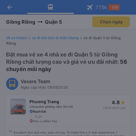
arrow_back
Tải app Vexere ngay!
Tải app Vexere
775
k
-30k
Mở app
Mở app
Nhận ưu đãi thành viên độc
-30k/ghế khi đặt vé máy bay qua
quyền
app
Giồng Riềng
Quận 5
Chọn ngày
Vé xe khách
xe đi Sài Gòn từ Kiên Giang
xe đi Quận 5 từ Giồng
Riềng
Đặt mua vé xe 4 nhà xe đi Quận 5 từ Giồng
Riềng chất lượng cao và giá vé ưu đãi nhất
: 56
chuyến mỗi ngày
Vexere Team
Ngày cập nhật: 08/08/2026
Phương Trang
4.8
Limousine giường nằm 34 chỗ
(3978 đánh giá)
Rạch Sỏi
6 giờ
Bến xe Miền Tây
Excellent bus and very safe driving. To make this a 5-star experience, I