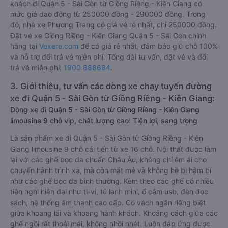
khách đi Quận 5 - Sài Gòn từ Giồng Riềng - Kiên Giang có
mức giá dao động từ 250000 đồng - 290000 đồng. Trong
đó, nhà xe Phương Trang có giá vé rẻ nhất, chỉ 250000 đồng.
Đặt vé xe Giồng Riềng - Kiên Giang Quận 5 - Sài Gòn chính
hãng tại
Vexere.com
để có giá rẻ nhất, đảm bảo giữ chỗ 100%
và hỗ trợ đổi trả vé miễn phí. Tổng đài tư vấn, đặt vé và đổi
trả vé miễn phí:
1900 888684
.
3. Giới thiệu, tư vấn các dòng xe chạy tuyến đường
xe đi Quận 5 - Sài Gòn từ Giồng Riềng - Kiên Giang:
Dòng xe đi Quận 5 - Sài Gòn từ Giồng Riềng - Kiên Giang
limousine 9 chỗ vip, chất lượng cao: Tiện lợi, sang trọng
Là sản phẩm xe đi Quận 5 - Sài Gòn từ Giồng Riềng - Kiên
Giang limousine 9 chỗ cải tiến từ xe 16 chỗ. Nội thất được làm
lại với các ghế bọc da chuẩn Châu Âu, không chỉ êm ái cho
chuyến hành trình xa, mà còn mát mẻ và không hề bị hầm bí
như các ghế bọc da bình thường. Kèm theo các ghế có nhiều
tiện nghi hiện đại như ti-vi, tủ lạnh mini, ổ cắm usb, đèn đọc
sách, hệ thống âm thanh cao cấp. Có vách ngăn riêng biệt
giữa khoang lái và khoang hành khách. Khoảng cách giữa các
ghế ngồi rất thoải mái, không nhồi nhét. Luôn đáp ứng được