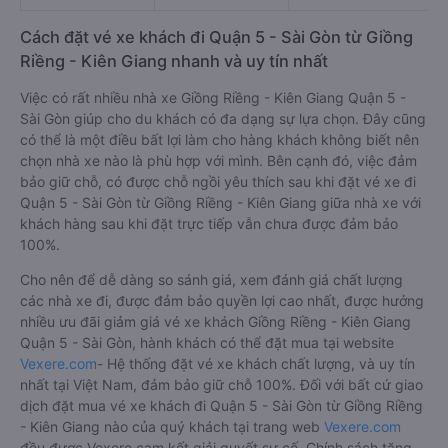
Cách đặt vé xe khách đi Quận 5 - Sài Gòn từ Giồng
Riềng - Kiên Giang nhanh và uy tín nhất
Việc có rất nhiều nhà xe Giồng Riềng - Kiên Giang Quận 5 -
Sài Gòn giúp cho du khách có đa dạng sự lựa chọn. Đây cũng
có thể là một điều bất lợi làm cho hàng khách không biết nên
chọn nhà xe nào là phù hợp với mình. Bên cạnh đó, việc đảm
bảo giữ chỗ, có được chỗ ngồi yêu thích sau khi đặt vé xe đi
Quận 5 - Sài Gòn từ Giồng Riềng - Kiên Giang giữa nhà xe với
khách hàng sau khi đặt trực tiếp vẫn chưa được đảm bảo
100%.
Cho nên để dễ dàng so sánh giá, xem đánh giá chất lượng
các nhà xe đi, được đảm bảo quyền lợi cao nhất, được hưởng
nhiều ưu đãi giảm giá vé xe khách Giồng Riềng - Kiên Giang
Quận 5 - Sài Gòn, hành khách có thể đặt mua tại website
Vexere.com
- Hệ thống đặt vé xe khách chất lượng, và uy tín
nhất tại Việt Nam, đảm bảo giữ chỗ 100%. Đối với bất cứ giao
dịch đặt mua vé xe khách đi Quận 5 - Sài Gòn từ Giồng Riềng
- Kiên Giang nào của quý khách tại trang web
Vexere.com
đều được Vexere cam kết giải quyết sự cố. Chính sách tặng