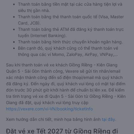
Thanh toán bằng tiền mặt tại các cửa hàng tiện lợi và
siêu thị gần nhà.
Thanh toán bằng thẻ thanh toán quốc tế (Visa, Master
Card, JCB).
Thanh toán bằng thẻ ATM đã đăng ký thanh toán trực
tuyến (Internet Banking).
Thanh toán bằng hình thức chuyển khoản ngân hàng.
Bên cạnh đó, quý khách cũng có thể thanh toán vé
thông qua các ví Momo, ZaloPay, AirPay, VNPay,…
Sau khi thanh toán vé xe khách Giồng Riềng - Kiên Giang
Quận 5 - Sài Gòn thành công, Vexere sẽ gửi tin nhắn/email
xác nhận thành công đến số điện thoại/email mà quý khách
đã đăng ký. Đến ngày đi, quý khách vui lòng có mặt tại điểm
đón trước 30 phút giờ khởi hành để chuẩn bị lên xe. Để kiểm
tra tình trạng vé xe đi Quận 5 - Sài Gòn từ Giồng Riềng - Kiên
Giang đã đặt, quý khách vui lòng truy cập
https://vexere.com/vi-VN/booking/ticketinfo
Xem hướng dẫn chi tiết, minh họa bằng hình ảnh
tại đây.
Đặt vé xe Tết 2027 từ Giồng Riềng đi