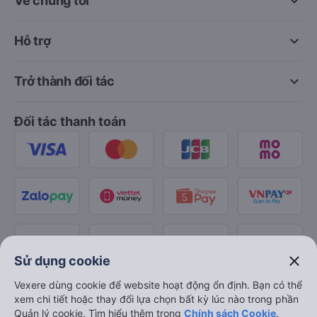
keyboard_arrow_down
Về chúng tôi
keyboard_arrow_down
Hỗ trợ
keyboard_arrow_down
Trở thành đối tác
Đối tác thanh toán
close
Sử dụng cookie
Vexere dùng cookie để website hoạt động ổn định. Bạn có thể
xem chi tiết hoặc thay đổi lựa chọn bất kỳ lúc nào trong phần
Quản lý cookie. Tìm hiểu thêm trong
Chính sách Cookie
.