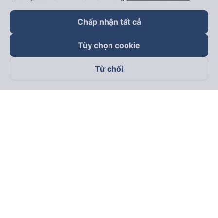
Chấp nhận tất cả
Tùy chọn cookie
Từ chối
Theo dõi chúng tôi trên
Facebook
Tiktok
Youtube
Công ty TNHH Thương Mại Dịch Vụ Vexere
Địa chỉ đăng ký kinh doanh: 8C Chữ Đồng Tử, Phường Tân
Sơn Nhất, TP. Hồ Chí Minh, Việt Nam
Địa chỉ
:
Lầu 2, toà nhà H3 Circo Hoàng Diệu, 384 Hoàng Diệu,
Phường Khánh Hội, TP Hồ Chí Minh, Việt Nam
Tầng 3, toà nhà 101 Láng Hạ, 101 Láng Hạ, Phường Láng, TP.
Hà Nội, Việt Nam
Giấy chứng nhận ĐKKD số 0315133726 do Sở KH và ĐT TP.
Hồ Chí Minh cấp lần đầu ngày 27/6/2018