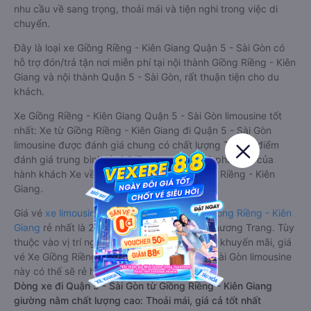
nhu cầu về sang trọng, thoải mái và tiện nghi trong việc di
chuyển.
Đây là loại xe Giồng Riềng - Kiên Giang Quận 5 - Sài Gòn có
hỗ trợ đón/trả tận nơi miễn phí tại nội thành Giồng Riềng - Kiên
Giang và nội thành Quận 5 - Sài Gòn, rất thuận tiện cho du
khách.
Xe Giồng Riềng - Kiên Giang Quận 5 - Sài Gòn limousine tốt
nhất: Xe từ Giồng Riềng - Kiên Giang đi Quận 5 - Sài Gòn
limousine được đánh giá chung có chất lượng Tốt với điểm
đánh giá trung bình từ 4.8/5 dựa trên 3966 phản hồi của
hành khách Xe về Quận 5 - Sài Gòn từ Giồng Riềng - Kiên
Giang.
Giá vé
xe limousine đi Quận 5 - Sài Gòn từ Giồng Riềng - Kiên
Giang
rẻ nhất là 250000VND của hãng xe Phương Trang. Tùy
thuộc vào vị trí ngồi của bạn và chương trình khuyến mãi, giá
vé Xe Giồng Riềng - Kiên Giang đi Quận 5 - Sài Gòn limousine
này có thể sẽ rẻ hơn
Dòng xe đi Quận 5 - Sài Gòn từ Giồng Riềng - Kiên Giang
giường nằm chất lượng cao: Thoải mái, giá cả tốt nhất