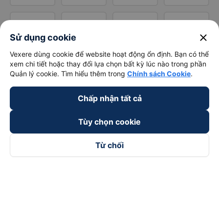
close
Sử dụng cookie
Vexere dùng cookie để website hoạt động ổn định. Bạn có thể
xem chi tiết hoặc thay đổi lựa chọn bất kỳ lúc nào trong phần
Quản lý cookie. Tìm hiểu thêm trong
Chính sách Cookie
.
Chấp nhận tất cả
Tùy chọn cookie
Từ chối
Theo dõi chúng tôi trên
Facebook
Tiktok
Youtube
Công ty TNHH Thương Mại Dịch Vụ Vexere