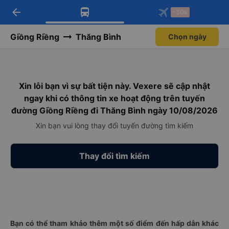
arrow_back
Tải app Vexere ngay!
Tải app Vexere
-30k
Mở app
Mở app
Nhận ưu đãi thành viên độc
-30k/ghế khi đặt vé máy bay qua
quyền
app
Giồng Riềng
Thăng Bình
Chọn ngày
Xin lỗi bạn vì sự bất tiện này. Vexere sẽ cập nhật
ngay khi có thông tin xe hoạt động trên tuyến
đường Giồng Riềng đi Thăng Bình ngày 10/08/2026
Xin bạn vui lòng thay đổi tuyến đường tìm kiếm
Thay đổi tìm kiếm
Bạn có thể tham khảo thêm một số điểm đến hấp dẫn khác