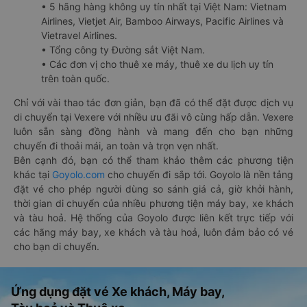
• 5 hãng hàng không uy tín nhất tại Việt Nam: Vietnam
Airlines, Vietjet Air, Bamboo Airways, Pacific Airlines và
Vietravel Airlines.
• Tổng công ty Đường sắt Việt Nam.
• Các đơn vị cho thuê xe máy, thuê xe du lịch uy tín
trên toàn quốc.
Chỉ với vài thao tác đơn giản, bạn đã có thể đặt được dịch vụ
di chuyển tại Vexere với nhiều ưu đãi vô cùng hấp dẫn. Vexere
luôn sẵn sàng đồng hành và mang đến cho bạn những
chuyến đi thoải mái, an toàn và trọn vẹn nhất.
Bên cạnh đó, bạn có thể tham khảo thêm các phương tiện
khác tại
Goyolo.com
cho chuyến đi sắp tới. Goyolo là nền tảng
đặt vé cho phép người dùng so sánh giá cả, giờ khởi hành,
thời gian di chuyển của nhiều phương tiện máy bay, xe khách
và tàu hoả. Hệ thống của Goyolo được liên kết trực tiếp với
các hãng máy bay, xe khách và tàu hoả, luôn đảm bảo có vé
cho bạn di chuyển.
Ứng dụng đặt vé Xe khách, Máy bay,