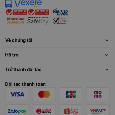
keyboard_arrow_down
Về chúng tôi
keyboard_arrow_down
Hỗ trợ
keyboard_arrow_down
Trở thành đối tác
Đối tác thanh toán