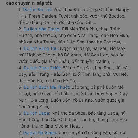
cho chuyến đi sắp tới:
1.
Du lịch Đà Lạt:
Vườn hoa Đà Lạt, làng Cù Lần, Happy
Hills, Fresh Garden, Tuyệt tình cốc, vườn thú Zoodoo,
đồi cỏ hồng Đà Lạt, đồi chè Cầu Đất,...
2.
Du lịch Nha Trang:
Bãi biển Trần Phú, tháp Trầm
Hương, nhà thờ đá, chợ đêm Nha Trang, đảo Hòn Mun,
nhà ga Nha Trang, đảo Điệp Sơn, thác bà Ponagar,...
3.
Du lịch Vũng Tàu:
Ngọn hải đăng, Bãi Sau, Hồ Mây,
mũi Nghinh Phong, hồ Đá Xanh, đồi Con Heo, hòn Bà,
vườn quốc gia Bình Châu, bến thuyền Marina,...
4.
Du lịch Phan Thiết:
Bãi đá Ông Địa, hòn Rơm, đồi cát
bay, Bàu Trắng - Bàu Sen, suối Tiên, làng chài Mũi Né,
đảo Hòn Bà, hải đăng Kê Gà,...
5.
Du lịch Buôn Ma Thuột:
Bảo tàng cà phê Buôn Mê
Thuột, núi Đá Voi, hồ Lắk, cụm 3 thác Dray Sap – Dray
Nur – Gia Long, Buôn Đôn, hồ Ea Kao, vườn quốc gia
Chư Yang Shin,...
6.
Du lịch Sapa:
Nhà thờ đá Sapa, bảo tàng Sapa, núi
Hàm Rồng, bản Cát Cát, thác Tiên Sa, thung lũng Hoa
Hồng, thung lũng Mường Hoa,...
7.
Du lịch Hà Giang:
Cao nguyên đá Đồng Văn, cột cờ