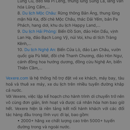
Lũng Cú, đèo Mã Pí Lèng, thung lũng Sủng Là, làng văn
hóa Lũng Cẩm,...
8.
Du lịch Mộc Châu:
Rừng thông Bản Áng, thung lũng
mận Nà Ka, đồi chè Mộc Châu, thác Dải Yếm, bản Pa
Phách, hang dơi, khu du lịch Happy Land,...
9.
Du lịch Hải Phòng:
Biển Đồ Sơn, đảo Hòn Dấu, vịnh
Lan Hạ, đảo Bạch Long Vỹ, núi Voi, khu di tích Tràng
Kênh,...
10.
Du lịch Nghệ An:
Biển Cửa Lò, đảo Lan Châu, vườn
quốc gia Pù Mát, đồi chè Thanh Chương, đảo Hòn Ngư,
cánh đồng hoa hướng dương, đồng cừu Nghệ An, biển
Thiên Cầm,...
Vexere.com
là hệ thống hỗ trợ đặt vé xe khách, máy bay, tàu
hoả và thuê xe máy, xe du lịch trên nhiều tuyến đường khắp
cả nước.
Với Vexere, việc lập kế hoạch cho hành trình di chuyển trở nên
vô cùng đơn giản, linh hoạt và được cá nhân hóa hơn bao giờ
hết. Vexere hiện là nền tảng kết nối hành khách với các đối
tác hàng đầu trong lĩnh vực đi lại, bao gồm:
• 2000+ hãng xe chất lượng cao trên 5000+ tuyến
đường trong và ngoài nước.