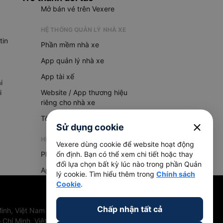
Mở bán vé trên Vexere
HỆ THỐNG QUẢN LÝ NHÀ XE
tin
Phần mềm nhà xe
App quản lý nhà xe
App tài xế
i
i
Website / App thương hiệu
riêng cho nhà xe
Tổng đài AI
close
Sử dụng cookie
HỆ THỐNG QUẢN LÝ HÀNG HOÁ
Vexere dùng cookie để website hoạt động
Phần mềm quản lý hàng hoá
ổn định. Bạn có thể xem chi tiết hoặc thay
đổi lựa chọn bất kỳ lúc nào trong phần Quản
App quản lý hàng hoá
lý cookie. Tìm hiểu thêm trong
Chính sách
Cookie
.
Chấp nhận tất cả
inh, Việt Nam
 Chí Minh, Việt Nam