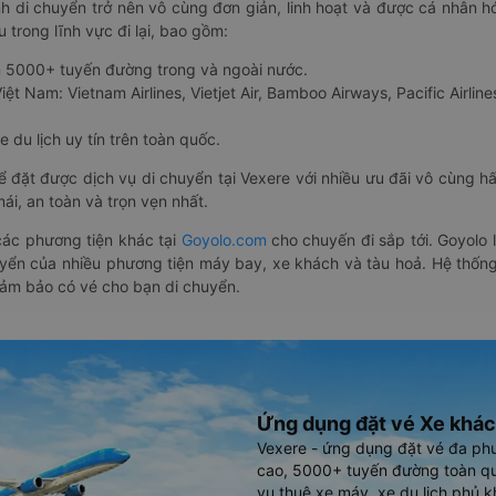
nh di chuyển trở nên vô cùng đơn giản, linh hoạt và được cá nhân h
 trong lĩnh vực đi lại, bao gồm:
n 5000+ tuyến đường trong và ngoài nước.
ệt Nam: Vietnam Airlines, Vietjet Air, Bamboo Airways, Pacific Airlines
 du lịch uy tín trên toàn quốc.
thể đặt được dịch vụ di chuyển tại Vexere với nhiều ưu đãi vô cùng 
i, an toàn và trọn vẹn nhất.
ác phương tiện khác tại
Goyolo.com
cho chuyến đi sắp tới. Goyolo
huyển của nhiều phương tiện máy bay, xe khách và tàu hoả. Hệ thống
đảm bảo có vé cho bạn di chuyển.
Ứng dụng đặt vé Xe khác
Vexere - ứng dụng đặt vé đa ph
cao, 5000+ tuyến đường toàn qu
vụ thuê xe máy, xe du lịch phủ k