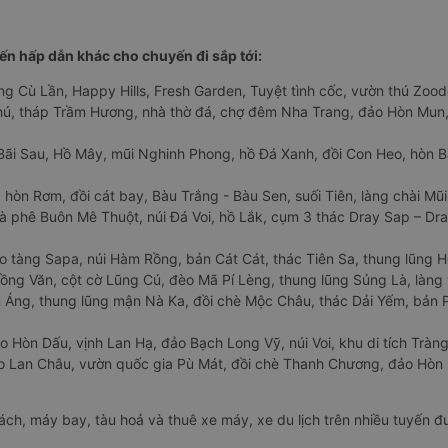
n hấp dẫn khác cho chuyến đi sắp tới:
ng Cù Lần, Happy Hills, Fresh Garden, Tuyệt tình cốc, vườn thú Zoodo
Phú, tháp Trầm Hương, nhà thờ đá, chợ đêm Nha Trang, đảo Hòn Mun,
Bãi Sau, Hồ Mây, mũi Nghinh Phong, hồ Đá Xanh, đồi Con Heo, hòn B
 hòn Rơm, đồi cát bay, Bàu Trắng - Bàu Sen, suối Tiên, làng chài Mũi
à phê Buôn Mê Thuột, núi Đá Voi, hồ Lắk, cụm 3 thác Dray Sap – Dra
o tàng Sapa, núi Hàm Rồng, bản Cát Cát, thác Tiên Sa, thung lũng 
ng Văn, cột cờ Lũng Cú, đèo Mã Pí Lèng, thung lũng Sủng Là, làng 
Áng, thung lũng mận Nà Ka, đồi chè Mộc Châu, thác Dải Yếm, bản P
o Hòn Dấu, vịnh Lan Hạ, đảo Bạch Long Vỹ, núi Voi, khu di tích Tràng
ảo Lan Châu, vườn quốc gia Pù Mát, đồi chè Thanh Chương, đảo Hò
hách, máy bay, tàu hoả và thuê xe máy, xe du lịch trên nhiều tuyến 