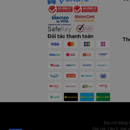
Đối tác thanh toán
Th
Địa chỉ đăng
Địa chỉ
:
Lầu 2, toà 