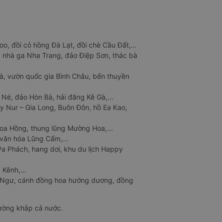
o, đồi cỏ hồng Đà Lạt, đồi chè Cầu Đất,...
 nhà ga Nha Trang, đảo Điệp Sơn, thác bà
à, vườn quốc gia Bình Châu, bến thuyền
 Né, đảo Hòn Bà, hải đăng Kê Gà,...
y Nur – Gia Long, Buôn Đôn, hồ Ea Kao,
Hoa Hồng, thung lũng Mường Hoa,...
văn hóa Lũng Cẩm,...
a Phách, hang dơi, khu du lịch Happy
 Kênh,...
n Ngư, cánh đồng hoa hướng dương, đồng
đường khắp cả nước.