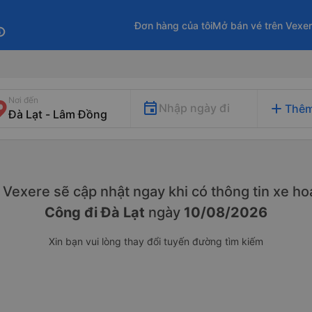
Đơn hàng của tôi
Mở bán vé trên Vexe
fo
Nơi đến
add
Nhập ngày đi
Thêm
y. Vexere sẽ cập nhật ngay khi có thông tin xe
hoạ
Công đi Đà Lạt
ngày
10/08/2026
Xin bạn vui lòng thay đổi tuyến đường tìm kiếm