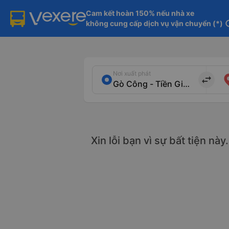
Cam kết hoàn 150% nếu nhà xe

không cung cấp dịch vụ vận chuyển (*)
in
Nơi xuất phát
import_export
Xin lỗi bạn vì sự bất tiện nà