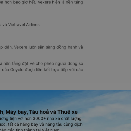
óa hơn bao giờ hết. Vexere hiện là nền tảng
 và Vietravel Airlines.
hấp dẫn. Vexere luôn sẵn sàng đồng hành và
 là nền tảng đặt vé cho phép người dùng so
 của Goyolo được liên kết trực tiếp với các
h, Máy bay, Tàu hoả và Thuê xe
ương tiện với hơn 3000+ nhà xe chất lượng
ốc, tất cả hãng bay và hãng tàu cùng dịch
hắp các tỉnh thành tại Việt Nam.