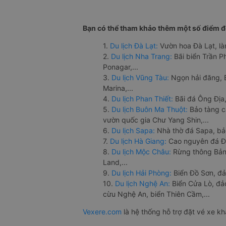
Bạn có thể tham khảo thêm một số điểm đế
1.
Du lịch Đà Lạt:
Vườn hoa Đà Lạt, là
2.
Du lịch Nha Trang:
Bãi biển Trần 
Ponagar,...
3.
Du lịch Vũng Tàu:
Ngọn hải đăng, 
Marina,...
4.
Du lịch Phan Thiết:
Bãi đá Ông Địa,
5.
Du lịch Buôn Ma Thuột:
Bảo tàng c
vườn quốc gia Chư Yang Shin,...
6.
Du lịch Sapa:
Nhà thờ đá Sapa, bả
7.
Du lịch Hà Giang:
Cao nguyên đá Đồ
8.
Du lịch Mộc Châu:
Rừng thông Bản 
Land,...
9.
Du lịch Hải Phòng:
Biển Đồ Sơn, đả
10.
Du lịch Nghệ An:
Biển Cửa Lò, đ
cừu Nghệ An, biển Thiên Cầm,...
Vexere.com
là hệ thống hỗ trợ đặt vé xe k