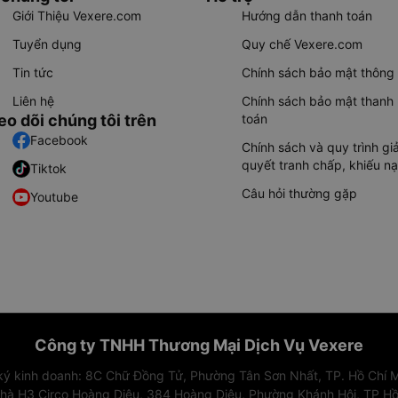
Giới Thiệu Vexere.com
Hướng dẫn thanh toán
Tuyển dụng
Quy chế Vexere.com
Tin tức
Chính sách bảo mật thông 
Liên hệ
Chính sách bảo mật thanh
eo dõi chúng tôi trên
toán
Facebook
Chính sách và quy trình giả
quyết tranh chấp, khiếu nạ
Tiktok
Câu hỏi thường gặp
Youtube
Công ty TNHH Thương Mại Dịch Vụ Vexere
 ký kinh doanh: 8C Chữ Đồng Tử, Phường Tân Sơn Nhất, TP. Hồ Chí M
nhà H3 Circo Hoàng Diệu, 384 Hoàng Diệu, Phường Khánh Hội, TP Hồ