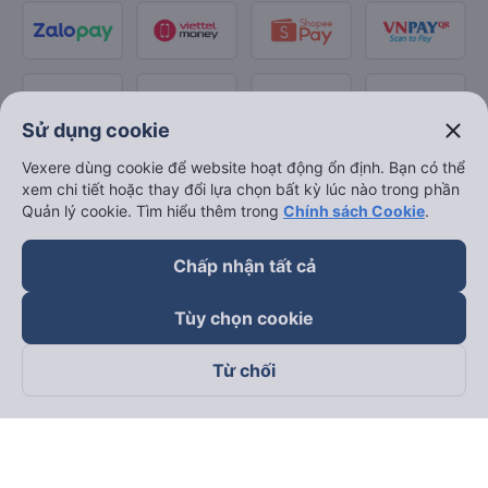
close
Sử dụng cookie
Vexere dùng cookie để website hoạt động ổn định. Bạn có thể
xem chi tiết hoặc thay đổi lựa chọn bất kỳ lúc nào trong phần
Quản lý cookie. Tìm hiểu thêm trong
Chính sách Cookie
.
Chấp nhận tất cả
Tùy chọn cookie
Từ chối
Theo dõi chúng tôi trên
Facebook
Tiktok
Youtube