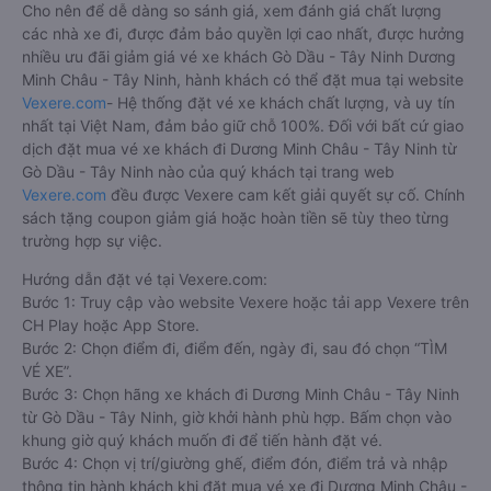
Cho nên để dễ dàng so sánh giá, xem đánh giá chất lượng
các nhà xe đi, được đảm bảo quyền lợi cao nhất, được hưởng
nhiều ưu đãi giảm giá vé xe khách Gò Dầu - Tây Ninh Dương
Minh Châu - Tây Ninh, hành khách có thể đặt mua tại website
Vexere.com
- Hệ thống đặt vé xe khách chất lượng, và uy tín
nhất tại Việt Nam, đảm bảo giữ chỗ 100%. Đối với bất cứ giao
dịch đặt mua vé xe khách đi Dương Minh Châu - Tây Ninh từ
Gò Dầu - Tây Ninh nào của quý khách tại trang web
Vexere.com
đều được Vexere cam kết giải quyết sự cố. Chính
sách tặng coupon giảm giá hoặc hoàn tiền sẽ tùy theo từng
trường hợp sự việc.
Hướng dẫn đặt vé tại Vexere.com:
Bước 1: Truy cập vào website Vexere hoặc tải app Vexere trên
CH Play hoặc App Store.
Bước 2: Chọn điểm đi, điểm đến, ngày đi, sau đó chọn “TÌM
VÉ XE”.
Bước 3: Chọn hãng xe khách đi Dương Minh Châu - Tây Ninh
từ Gò Dầu - Tây Ninh, giờ khởi hành phù hợp. Bấm chọn vào
khung giờ quý khách muốn đi để tiến hành đặt vé.
Bước 4: Chọn vị trí/giường ghế, điểm đón, điểm trả và nhập
thông tin hành khách khi đặt mua vé xe đi Dương Minh Châu -