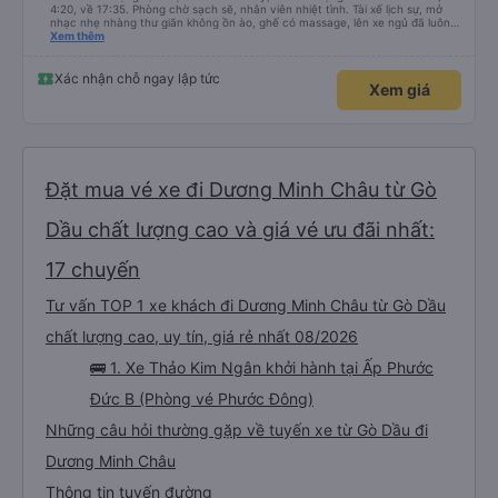
4:20, về 17:35. Phòng chờ sạch sẽ, nhân viên nhiệt tình. Tài xế lịch sự, mở
nhạc nhẹ nhàng thư giãn không ồn ào, ghế có massage, lên xe ngủ đã luôn
😆. Thấy có quét dọn xe trước khi mời khách lên. Xuất phát có chậm hơn giờ
Xem thêm
trên vé 5-10p nhưng với mình không đáng kể. Có trung chuyển tới tận bãi xe
KDL Sunworld, phòng chờ trong đó luôn. Tài xế trung chuyển cũng lịch sự,
nhiệt tình. Chuyến đi phục vụ chai nước nhỏ với kẹo gừng, chiều về phục vụ
Xác nhận chỗ ngay lập tức
Xem giá
trái cây tại phòng chờ, nước bí đao hạt chia, thanh long sấy và kẹo gừng.
Kẹo gừng ngon nha, cho 1 viên ăn chưa đã 🥹 Nói chung ưng rồi đó, lần sau
có đi TN sẽ tiếp tục book nhà xe này 👍
Đặt mua vé xe đi Dương Minh Châu từ Gò
Dầu chất lượng cao và giá vé ưu đãi nhất:
17 chuyến
Tư vấn TOP 1 xe khách đi Dương Minh Châu từ Gò Dầu
chất lượng cao, uy tín, giá rẻ nhất 08/2026
🚌 1. Xe Thảo Kim Ngân khởi hành tại Ấp Phước
Đức B (Phòng vé Phước Đông)
Những câu hỏi thường gặp về tuyến xe từ Gò Dầu đi
Dương Minh Châu
Thông tin tuyến đường