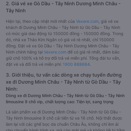
2. Giá vé xe Gò Dầu - Tây Ninh Dương Minh Châu -
Tây Ninh
Hiện tại, theo cập nhật mới nhất của
Vexere.com
, giá vé xe
khách đi Dương Minh Châu - Tây Ninh từ Gò Dầu - Tây Ninh
có mức giá dao động từ 150000 đồng - 150000 đồng. Trong
đó, nhà xe Thảo Kim Ngân có giá vé rẻ nhất, chỉ 150000
đồng. Đặt vé xe Gò Dầu - Tây Ninh Dương Minh Châu - Tây
Ninh chính hãng tại
Vexere.com
để có giá rẻ nhất, đảm bảo
giữ chỗ 100% và hỗ trợ đổi trả vé miễn phí. Tổng đài tư vấn,
đặt vé và đổi trả vé miễn phí:
1900 888684
.
3. Giới thiệu, tư vấn các dòng xe chạy tuyến đường
xe đi Dương Minh Châu - Tây Ninh từ Gò Dầu - Tây
Ninh:
Dòng xe đi Dương Minh Châu - Tây Ninh từ Gò Dầu - Tây Ninh
limousine 9 chỗ vip, chất lượng cao: Tiện lợi, sang trọng
Là sản phẩm xe đi Dương Minh Châu - Tây Ninh từ Gò Dầu -
Tây Ninh limousine 9 chỗ cải tiến từ xe 16 chỗ. Nội thất được
làm lại với các ghế bọc da chuẩn Châu Âu, không chỉ êm ái
cho chuyến hành trình xa, mà còn mát mẻ và không hề bị hầm