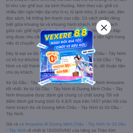
bí như các ghế bọc da bình thường. Kèm theo các ghế có
nhiều tiện nghi hiện đại như ti-vi, tủ lạnh mini, ổ cắm usb, đèn
đọc sách, hệ thống âm thanh cao cấp. Có vách ngăn riêng
biệt giữa khoang lái và khoang hành khách. Khoảng cách
giữa các ghế ngồi rất thoải mái, không nhồi nhét. Luôn đáp
ứng được nhu cầu về sang trọng, thoải mái và tiện nghi trong
việc di chuyển.
Đây là loại xe Gò Dầu - Tây Ninh Dương Minh Châu - Tây Ninh
có hỗ trợ đón/trả tận nơi miễn phí tại nội thành Gò Dầu - Tây
Ninh và nội thành Dương Minh Châu - Tây Ninh, rất thuận tiện
cho du khách.
Xe Gò Dầu - Tây Ninh Dương Minh Châu - Tây Ninh limousine
tốt nhất: Xe từ Gò Dầu - Tây Ninh đi Dương Minh Châu - Tây
Ninh limousine được đánh giá chung có chất lượng Tốt với
điểm đánh giá trung bình từ 4.8/5 dựa trên 1457 phản hồi của
hành khách Xe về Dương Minh Châu - Tây Ninh từ Gò Dầu -
Tây Ninh.
Giá vé
xe limousine đi Dương Minh Châu - Tây Ninh từ Gò Dầu
- Tây Ninh
rẻ nhất là 150000VND của hãng xe Thảo Kim