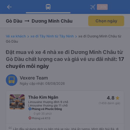
arrow_back
Tải app Vexere ngay!
Tải app Vexere
-30k
Mở app
Mở app
Nhận ưu đãi thành viên độc
-30k/ghế khi đặt vé máy bay qua
quyền
app
Gò Dầu
Dương Minh Châu
Chọn ngày
Vé xe khách
xe đi Tây Ninh từ Tây Ninh
xe đi Dương Minh Châu từ
Gò Dầu
Đặt mua vé xe 4 nhà xe đi Dương Minh Châu từ
Gò Dầu chất lượng cao và giá vé ưu đãi nhất
: 17
chuyến mỗi ngày
Vexere Team
Ngày cập nhật: 08/08/2026
Thảo Kim Ngân
4.8
Limousine thượng đỉnh 9 chỗ
(1459 đánh giá)
Limousine thương gia 11 chỗ
Phòng vé Phước Đông
0 giờ 35 phút
Phòng vé K13
Lần đầu sử dụng dịch vụ bên nhà xe này, khá ấn tượng. Mình đến Núi Bà, đi