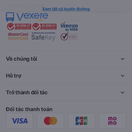
Hải Phòng đi Hà Nội
Xem tất cả tuyến đường
keyboard_arrow_down
Về chúng tôi
keyboard_arrow_down
Hỗ trợ
keyboard_arrow_down
Trở thành đối tác
Đối tác thanh toán