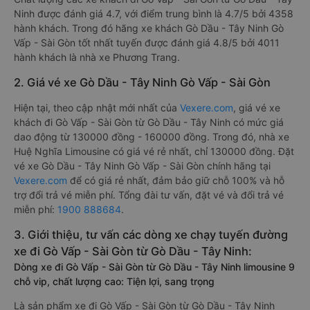
Ninh được đánh giá 4.7, với điểm trung bình là 4.7/5 bởi 4358
hành khách. Trong đó hãng xe khách Gò Dầu - Tây Ninh Gò
Vấp - Sài Gòn tốt nhất tuyến được đánh giá 4.8/5 bởi 4011
hành khách là nhà xe Phương Trang.
2. Giá vé xe Gò Dầu - Tây Ninh Gò Vấp - Sài Gòn
Hiện tại, theo cập nhật mới nhất của
Vexere.com
, giá vé xe
khách đi Gò Vấp - Sài Gòn từ Gò Dầu - Tây Ninh có mức giá
dao động từ 130000 đồng - 160000 đồng. Trong đó, nhà xe
Huệ Nghĩa Limousine có giá vé rẻ nhất, chỉ 130000 đồng. Đặt
vé xe Gò Dầu - Tây Ninh Gò Vấp - Sài Gòn chính hãng tại
Vexere.com
để có giá rẻ nhất, đảm bảo giữ chỗ 100% và hỗ
trợ đổi trả vé miễn phí. Tổng đài tư vấn, đặt vé và đổi trả vé
miễn phí:
1900 888684
.
3. Giới thiệu, tư vấn các dòng xe chạy tuyến đường
xe đi Gò Vấp - Sài Gòn từ Gò Dầu - Tây Ninh:
Dòng xe đi Gò Vấp - Sài Gòn từ Gò Dầu - Tây Ninh limousine 9
chỗ vip, chất lượng cao: Tiện lợi, sang trọng
Là sản phẩm xe đi Gò Vấp - Sài Gòn từ Gò Dầu - Tây Ninh