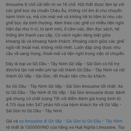
limousine 9 chỗ cải tiến từ xe 16 chỗ. Nội thất được làm lại với
các ghế bọc da chuẩn Châu Âu, không chỉ êm ái cho chuyến
hành trình xa, mà còn mát mẻ và không hề bị hầm bí như các
ghế bọc da bình thường. Kèm theo các ghế có nhiều tiện nghi
hiện đại như ti-vi, tủ lạnh mini, ổ cắm usb, đèn đọc sách, hệ
thống âm thanh cao cấp. Có vách ngăn riêng biệt giữa
khoang lái và khoang hành khách. Khoảng cách giữa các ghế
ngồi rất thoải mái, không nhồi nhét. Luôn đáp ứng được nhu
cầu về sang trọng, thoải mái và tiện nghi trong việc di chuyển.
Đây là loại xe Gò Dầu - Tây Ninh Gò Vấp - Sài Gòn có hỗ trợ
đón/trả tận nơi miễn phí tại nội thành Gò Dầu - Tây Ninh và nội
thành Gò Vấp - Sài Gòn, rất thuận tiện cho du khách.
Xe Gò Dầu - Tây Ninh Gò Vấp - Sài Gòn limousine tốt nhất: Xe
từ Gò Dầu - Tây Ninh đi Gò Vấp - Sài Gòn limousine được đánh
giá chung có chất lượng Tốt với điểm đánh giá trung bình từ
4.7/5 dựa trên 347 phản hồi của hành khách Xe về Gò Vấp -
Sài Gòn từ Gò Dầu - Tây Ninh.
Giá vé
xe limousine đi Gò Vấp - Sài Gòn từ Gò Dầu - Tây Ninh
rẻ nhất là 130000VND của hãng xe Huệ Nghĩa Limousine. Tùy