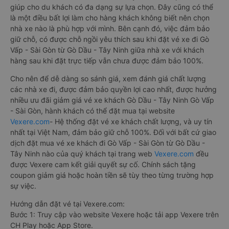
giúp cho du khách có đa dạng sự lựa chọn. Đây cũng có thể
là một điều bất lợi làm cho hàng khách không biết nên chọn
nhà xe nào là phù hợp với mình. Bên cạnh đó, việc đảm bảo
giữ chỗ, có được chỗ ngồi yêu thích sau khi đặt vé xe đi Gò
Vấp - Sài Gòn từ Gò Dầu - Tây Ninh giữa nhà xe với khách
hàng sau khi đặt trực tiếp vẫn chưa được đảm bảo 100%.
Cho nên để dễ dàng so sánh giá, xem đánh giá chất lượng
các nhà xe đi, được đảm bảo quyền lợi cao nhất, được hưởng
nhiều ưu đãi giảm giá vé xe khách Gò Dầu - Tây Ninh Gò Vấp
- Sài Gòn, hành khách có thể đặt mua tại website
Vexere.com
- Hệ thống đặt vé xe khách chất lượng, và uy tín
nhất tại Việt Nam, đảm bảo giữ chỗ 100%. Đối với bất cứ giao
dịch đặt mua vé xe khách đi Gò Vấp - Sài Gòn từ Gò Dầu -
Tây Ninh nào của quý khách tại trang web
Vexere.com
đều
được Vexere cam kết giải quyết sự cố. Chính sách tặng
coupon giảm giá hoặc hoàn tiền sẽ tùy theo từng trường hợp
sự việc.
Hướng dẫn đặt vé tại Vexere.com:
Bước 1: Truy cập vào website Vexere hoặc tải app Vexere trên
CH Play hoặc App Store.