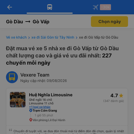
arrow_back
Tải app Vexere ngay!
Tải app Vexere
-30k
Mở app
Mở app
Nhận ưu đãi thành viên độc
-30k/ghế khi đặt vé máy bay qua
quyền
app
Gò Dầu
Gò Vấp
Chọn ngày
Vé xe khách
xe đi Sài Gòn từ Tây Ninh
xe đi Gò Vấp từ Gò Dầu
Đặt mua vé xe 5 nhà xe đi Gò Vấp từ Gò Dầu
chất lượng cao và giá vé ưu đãi nhất
: 227
chuyến mỗi ngày
Vexere Team
Ngày cập nhật: 09/08/2026
Huệ Nghĩa Limousine
4.7
Ghế ngồi 16 chỗ
(347 đánh giá)
Limousine 11 chỗ
+1 loại xe khác
Trạm Cẩm Giang
1 giờ 55 phút
Văn phòng Lê Đại Hành
Chuyến đi tuyệt vời, xe đưa đón thoải mái từ điểm đón đã chọn, quản lý nhiệt