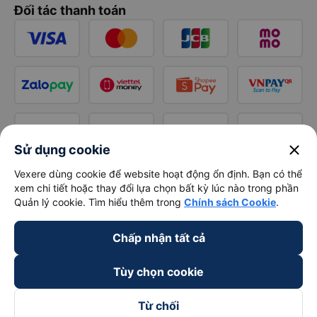
Đối tác thanh toán
close
Sử dụng cookie
Vexere dùng cookie để website hoạt động ổn định. Bạn có thể
xem chi tiết hoặc thay đổi lựa chọn bất kỳ lúc nào trong phần
Quản lý cookie. Tìm hiểu thêm trong
Chính sách Cookie
.
Chấp nhận tất cả
Tùy chọn cookie
Từ chối