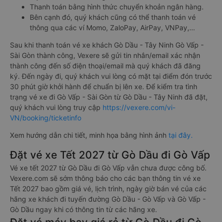
Thanh toán bằng hình thức chuyển khoản ngân hàng.
Bên cạnh đó, quý khách cũng có thể thanh toán vé
thông qua các ví Momo, ZaloPay, AirPay, VNPay,…
Sau khi thanh toán vé xe khách Gò Dầu - Tây Ninh Gò Vấp -
Sài Gòn thành công, Vexere sẽ gửi tin nhắn/email xác nhận
thành công đến số điện thoại/email mà quý khách đã đăng
ký. Đến ngày đi, quý khách vui lòng có mặt tại điểm đón trước
30 phút giờ khởi hành để chuẩn bị lên xe. Để kiểm tra tình
trạng vé xe đi Gò Vấp - Sài Gòn từ Gò Dầu - Tây Ninh đã đặt,
quý khách vui lòng truy cập
https://vexere.com/vi-
VN/booking/ticketinfo
Xem hướng dẫn chi tiết, minh họa bằng hình ảnh
tại đây.
Đặt vé xe Tết 2027 từ Gò Dầu đi Gò Vấp
Vé xe tết 2027 từ Gò Dầu đi Gò Vấp vẫn chưa được công bố.
Vexere.com sẽ sớm thông báo cho các bạn thông tin vé xe
Tết 2027 bao gồm giá vé, lịch trình, ngày giờ bán vé của các
hãng xe khách đi tuyến đường Gò Dầu - Gò Vấp và Gò Vấp -
Gò Dầu ngay khi có thông tin từ các hãng xe.