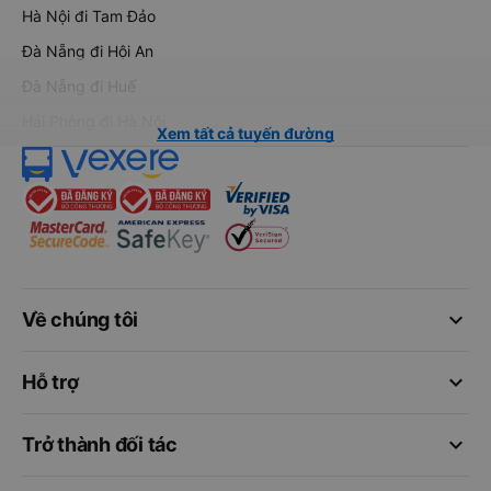
Hà Nội đi Tam Đảo
Đà Nẵng đi Hội An
Đà Nẵng đi Huế
Hải Phòng đi Hà Nội
Xem tất cả tuyến đường
keyboard_arrow_down
Về chúng tôi
keyboard_arrow_down
Hỗ trợ
keyboard_arrow_down
Trở thành đối tác