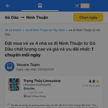
arrow_back
Tải app Vexere ngay!
Tải app Vexere
-30k
Mở app
Mở app
Nhận ưu đãi thành viên độc
-30k/ghế khi đặt vé máy bay qua
quyền
app
Gò Dầu
Ninh Thuận
Chọn ngày
Vé xe khách
xe đi Ninh Thuận từ Tây Ninh
xe đi Ninh Thuận từ Gò
Dầu
Đặt mua vé xe 4 nhà xe đi Ninh Thuận từ Gò
Dầu chất lượng cao và giá vé ưu đãi nhất
: 1
chuyến mỗi ngày
Vexere Team
Ngày cập nhật: 09/08/2026
Trọng Thủy Limousine
4.8
Limousine 24 phòng Đôi
(1737 đánh giá)
Gò Dầu
7 giờ 50 phút
Ngã 5 Phan Rang
Tôi đã sử dụng xe giường nằm này hai lần để đi từ Nha Trang đến Cần Thơ.