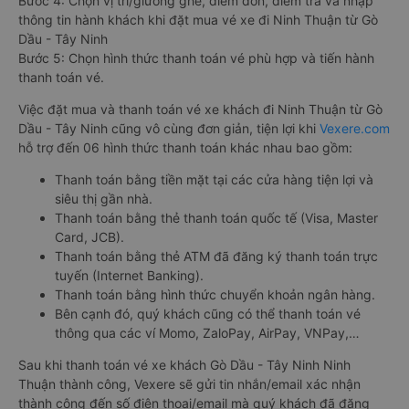
Bước 4: Chọn vị trí/giường ghế, điểm đón, điểm trả và nhập
thông tin hành khách khi đặt mua vé xe đi Ninh Thuận từ Gò
Dầu - Tây Ninh
Bước 5: Chọn hình thức thanh toán vé phù hợp và tiến hành
thanh toán vé.
Việc đặt mua và thanh toán vé xe khách đi Ninh Thuận từ Gò
Dầu - Tây Ninh cũng vô cùng đơn giản, tiện lợi khi
Vexere.com
hỗ trợ đến 06 hình thức thanh toán khác nhau bao gồm:
Thanh toán bằng tiền mặt tại các cửa hàng tiện lợi và
siêu thị gần nhà.
Thanh toán bằng thẻ thanh toán quốc tế (Visa, Master
Card, JCB).
Thanh toán bằng thẻ ATM đã đăng ký thanh toán trực
tuyến (Internet Banking).
Thanh toán bằng hình thức chuyển khoản ngân hàng.
Bên cạnh đó, quý khách cũng có thể thanh toán vé
thông qua các ví Momo, ZaloPay, AirPay, VNPay,…
Sau khi thanh toán vé xe khách Gò Dầu - Tây Ninh Ninh
Thuận thành công, Vexere sẽ gửi tin nhắn/email xác nhận
thành công đến số điện thoại/email mà quý khách đã đăng