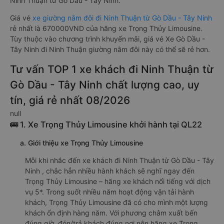
Ninh Thuận từ Gò Dầu - Tây Ninh.
Giá vé
xe giường nằm đôi đi Ninh Thuận từ Gò Dầu - Tây Ninh
rẻ nhất là 670000VND của hãng xe Trọng Thủy Limousine.
Tùy thuộc vào chương trình khuyến mãi, giá vé Xe Gò Dầu -
Tây Ninh đi Ninh Thuận giường nằm đôi này có thể sẽ rẻ hơn.
Tư vấn TOP 1 xe khách đi Ninh Thuận từ
Gò Dầu - Tây Ninh chất lượng cao, uy
tín, giá rẻ nhất 08/2026
null
🚌 1. Xe Trọng Thủy Limousine khởi hành tại QL22
a. Giới thiệu xe Trọng Thủy Limousine
Mỗi khi nhắc đến xe khách đi Ninh Thuận từ Gò Dầu - Tây
Ninh , chắc hẳn nhiều hành khách sẽ nghĩ ngay đến
Trọng Thủy Limousine – hãng xe khách nổi tiếng với dịch
vụ 5*. Trong suốt nhiều năm hoạt động vận tải hành
khách, Trọng Thủy Limousine đã có cho mình một lượng
khách ổn định hàng năm. Với phương châm xuất bến
đúng giờ, đón/trả khách đúng nơi nên hãng xe Trọng