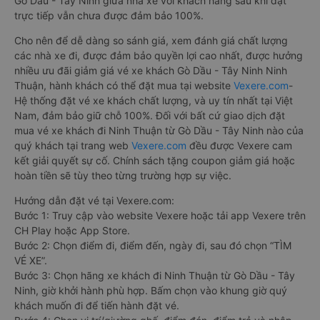
Gò Dầu - Tây Ninh giữa nhà xe với khách hàng sau khi đặt
trực tiếp vẫn chưa được đảm bảo 100%.
Cho nên để dễ dàng so sánh giá, xem đánh giá chất lượng
các nhà xe đi, được đảm bảo quyền lợi cao nhất, được hưởng
nhiều ưu đãi giảm giá vé xe khách Gò Dầu - Tây Ninh Ninh
Thuận, hành khách có thể đặt mua tại website
Vexere.com
-
Hệ thống đặt vé xe khách chất lượng, và uy tín nhất tại Việt
Nam, đảm bảo giữ chỗ 100%. Đối với bất cứ giao dịch đặt
mua vé xe khách đi Ninh Thuận từ Gò Dầu - Tây Ninh nào của
quý khách tại trang web
Vexere.com
đều được Vexere cam
kết giải quyết sự cố. Chính sách tặng coupon giảm giá hoặc
hoàn tiền sẽ tùy theo từng trường hợp sự việc.
Hướng dẫn đặt vé tại Vexere.com:
Bước 1: Truy cập vào website Vexere hoặc tải app Vexere trên
CH Play hoặc App Store.
Bước 2: Chọn điểm đi, điểm đến, ngày đi, sau đó chọn “TÌM
VÉ XE”.
Bước 3: Chọn hãng xe khách đi Ninh Thuận từ Gò Dầu - Tây
Ninh, giờ khởi hành phù hợp. Bấm chọn vào khung giờ quý
khách muốn đi để tiến hành đặt vé.