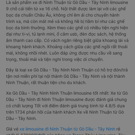
Là sản phẩm xe đi Ninh Thuận từ Gò Dầu - Tây Ninh limousine
9 chỗ cải tiến từ xe 16 chỗ. Nội thất được làm lại với các ghế
bọc da chuẩn Châu Âu, không chỉ êm ái cho chuyến hành
trình xa, mà còn mát mẻ và không hề bị hầm bí như các ghế
bọc da bình thường. Kèm theo các ghế có nhiều tiện nghi hiện
đại như ti-vi, tủ lạnh mini, ổ cắm usb, đèn đọc sách, hệ thống
âm thanh cao cấp. Có vách ngăn riêng biệt giữa khoang lái và
khoang hành khách. Khoảng cách giữa các ghế ngồi rất thoải
mái, không nhồi nhét. Luôn đáp ứng được nhu cầu về sang
trọng, thoải mái và tiện nghi trong việc di chuyển.
Đây là loại xe Gò Dầu - Tây Ninh Ninh Thuận có hỗ trợ đón/trả
tận nơi miễn phí tại nội thành Gò Dầu - Tây Ninh và nội thành
Ninh Thuận, rất thuận tiện cho du khách.
Xe Gò Dầu - Tây Ninh Ninh Thuận limousine tốt nhất: Xe từ Gò
Dầu - Tây Ninh đi Ninh Thuận limousine được đánh giá chung
có chất lượng Tốt với điểm đánh giá trung bình từ 4.8/5 dựa
trên 1734 phản hồi của hành khách Xe về Ninh Thuận từ Gò
Dầu - Tây Ninh.
Giá vé
xe limousine đi Ninh Thuận từ Gò Dầu - Tây Ninh
rẻ