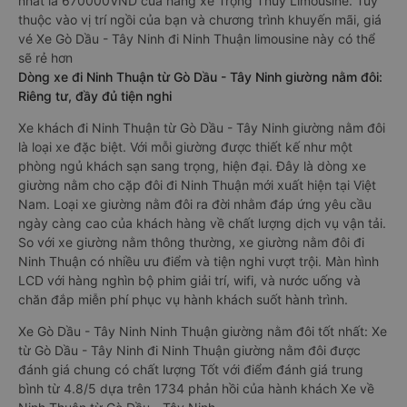
nhất là 670000VND của hãng xe Trọng Thủy Limousine. Tùy
thuộc vào vị trí ngồi của bạn và chương trình khuyến mãi, giá
vé Xe Gò Dầu - Tây Ninh đi Ninh Thuận limousine này có thể
sẽ rẻ hơn
Dòng xe đi Ninh Thuận từ Gò Dầu - Tây Ninh giường nằm đôi:
Riêng tư, đầy đủ tiện nghi
Xe khách đi Ninh Thuận từ Gò Dầu - Tây Ninh giường nằm đôi
là loại xe đặc biệt. Với mỗi giường được thiết kế như một
phòng ngủ khách sạn sang trọng, hiện đại. Đây là dòng xe
giường nằm cho cặp đôi đi Ninh Thuận mới xuất hiện tại Việt
Nam. Loại xe giường nằm đôi ra đời nhằm đáp ứng yêu cầu
ngày càng cao của khách hàng về chất lượng dịch vụ vận tải.
So với xe giường nằm thông thường, xe giường nằm đôi đi
Ninh Thuận có nhiều ưu điểm và tiện nghi vượt trội. Màn hình
LCD với hàng nghìn bộ phim giải trí, wifi, và nước uống và
chăn đắp miễn phí phục vụ hành khách suốt hành trình.
Xe Gò Dầu - Tây Ninh Ninh Thuận giường nằm đôi tốt nhất: Xe
từ Gò Dầu - Tây Ninh đi Ninh Thuận giường nằm đôi được
đánh giá chung có chất lượng Tốt với điểm đánh giá trung
bình từ 4.8/5 dựa trên 1734 phản hồi của hành khách Xe về