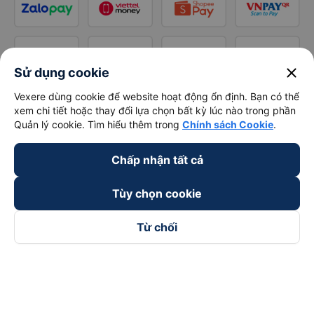
close
Sử dụng cookie
Vexere dùng cookie để website hoạt động ổn định. Bạn có thể
xem chi tiết hoặc thay đổi lựa chọn bất kỳ lúc nào trong phần
Quản lý cookie. Tìm hiểu thêm trong
Chính sách Cookie
.
Chấp nhận tất cả
Tùy chọn cookie
Từ chối
Theo dõi chúng tôi trên
Facebook
Tiktok
Youtube
Công ty TNHH Thương Mại Dịch Vụ Vexere