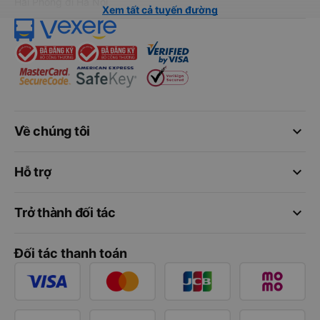
Hải Phòng đi Hà Nội
Xem tất cả tuyến đường
keyboard_arrow_down
Về chúng tôi
keyboard_arrow_down
Hỗ trợ
keyboard_arrow_down
Trở thành đối tác
Đối tác thanh toán