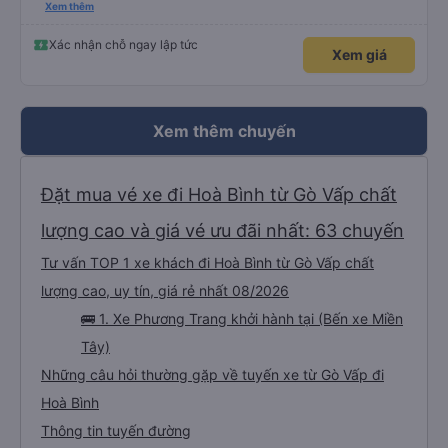
please display the Wi-Fi password clearly inside the cabin for convenience. I
Xem thêm
would definitely ride with them again! -------------- ​ Xe chất lượng tốt và
tài xế lái xe rất an toàn. Để dịch vụ hoàn hảo hơn, tôi góp ý nhà xe nên có
quy định rõ ràng về việc giữ im lặng (tắt âm thanh điện thoại) vào ban đêm
Xác nhận chỗ ngay lập tức
Xem giá
để tránh làm phiền hành khách khác ngủ. Ngoài ra, nhà xe nên dán sẵn mật
khẩu Wi-Fi trong xe để hành khách dễ dàng sử dụng. Tôi vẫn sẽ tiếp tục ủng
hộ nhà xe trong tương lai!
Xem thêm chuyến
Đặt mua vé xe đi Hoà Bình từ Gò Vấp chất
lượng cao và giá vé ưu đãi nhất: 63 chuyến
Tư vấn TOP 1 xe khách đi Hoà Bình từ Gò Vấp chất
lượng cao, uy tín, giá rẻ nhất 08/2026
🚌 1. Xe Phương Trang khởi hành tại (Bến xe Miền
Tây)
Những câu hỏi thường gặp về tuyến xe từ Gò Vấp đi
Hoà Bình
Thông tin tuyến đường