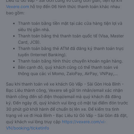
Liêu từ Gò Vấp - Sài Gòn cũng vô cùng đơn giản, tiện lợi khi
Vexere.com
hỗ trợ đến 06 hình thức thanh toán khác nhau
bao gồm:
Thanh toán bằng tiền mặt tại các cửa hàng tiện lợi và
siêu thị gần nhà.
Thanh toán bằng thẻ thanh toán quốc tế (Visa, Master
Card, JCB).
Thanh toán bằng thẻ ATM đã đăng ký thanh toán trực
tuyến (Internet Banking).
Thanh toán bằng hình thức chuyển khoản ngân hàng.
Bên cạnh đó, quý khách cũng có thể thanh toán vé
thông qua các ví Momo, ZaloPay, AirPay, VNPay,…
Sau khi thanh toán vé xe khách Gò Vấp - Sài Gòn Hoà Bình -
Bạc Liêu thành công, Vexere sẽ gửi tin nhắn/email xác nhận
thành công đến số điện thoại/email mà quý khách đã đăng
ký. Đến ngày đi, quý khách vui lòng có mặt tại điểm đón trước
30 phút giờ khởi hành để chuẩn bị lên xe. Để kiểm tra tình
trạng vé xe đi Hoà Bình - Bạc Liêu từ Gò Vấp - Sài Gòn đã đặt,
quý khách vui lòng truy cập
https://vexere.com/vi-
VN/booking/ticketinfo