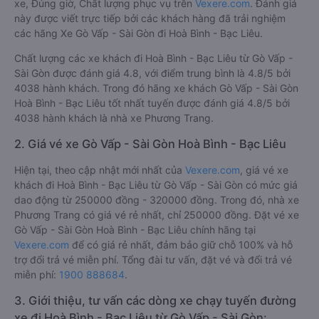
xe, Đúng giờ, Chất lượng phục vụ trên
Vexere.com
. Đánh giá
này được viết trực tiếp bởi các khách hàng đã trải nghiệm
các hãng Xe Gò Vấp - Sài Gòn đi Hoà Bình - Bạc Liêu.
Chất lượng các xe khách đi Hoà Bình - Bạc Liêu từ Gò Vấp -
Sài Gòn được đánh giá 4.8, với điểm trung bình là 4.8/5 bởi
4038 hành khách. Trong đó hãng xe khách Gò Vấp - Sài Gòn
Hoà Bình - Bạc Liêu tốt nhất tuyến được đánh giá 4.8/5 bởi
4038 hành khách là nhà xe Phương Trang.
2. Giá vé xe Gò Vấp - Sài Gòn Hoà Bình - Bạc Liêu
Hiện tại, theo cập nhật mới nhất của
Vexere.com
, giá vé xe
khách đi Hoà Bình - Bạc Liêu từ Gò Vấp - Sài Gòn có mức giá
dao động từ 250000 đồng - 320000 đồng. Trong đó, nhà xe
Phương Trang có giá vé rẻ nhất, chỉ 250000 đồng. Đặt vé xe
Gò Vấp - Sài Gòn Hoà Bình - Bạc Liêu chính hãng tại
Vexere.com
để có giá rẻ nhất, đảm bảo giữ chỗ 100% và hỗ
trợ đổi trả vé miễn phí. Tổng đài tư vấn, đặt vé và đổi trả vé
miễn phí:
1900 888684
.
3. Giới thiệu, tư vấn các dòng xe chạy tuyến đường
xe đi Hoà Bình - Bạc Liêu từ Gò Vấp - Sài Gòn: