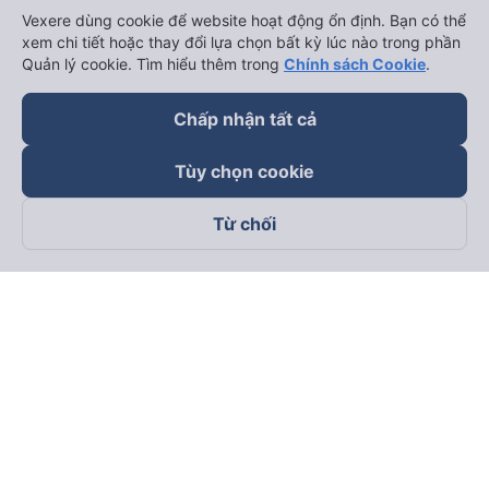
Vexere dùng cookie để website hoạt động ổn định. Bạn có thể
xem chi tiết hoặc thay đổi lựa chọn bất kỳ lúc nào trong phần
Quản lý cookie. Tìm hiểu thêm trong
Chính sách Cookie
.
Chấp nhận tất cả
Tùy chọn cookie
Từ chối
Theo dõi chúng tôi trên
Facebook
Tiktok
Youtube
Công ty TNHH Thương Mại Dịch Vụ Vexere
Địa chỉ đăng ký kinh doanh: 8C Chữ Đồng Tử, Phường Tân
Sơn Nhất, TP. Hồ Chí Minh, Việt Nam
Địa chỉ
:
Lầu 2, toà nhà H3 Circo Hoàng Diệu, 384 Hoàng Diệu,
Phường Khánh Hội, TP Hồ Chí Minh, Việt Nam
Tầng 3, toà nhà 101 Láng Hạ, 101 Láng Hạ, Phường Láng, TP.