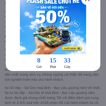
Hoà Bình - Bạc Liêu từ Gò Vấp - Sài Gòn.
Giá vé
xe limousine đi Hoà Bình - Bạc Liêu từ Gò Vấp - Sài Gòn
rẻ nhất là 250000VND của hãng xe Phương Trang. Tùy thuộc
vào vị trí ngồi của bạn và chương trình khuyến mãi, giá vé Xe
Gò Vấp - Sài Gòn đi Hoà Bình - Bạc Liêu limousine này có thể
sẽ rẻ hơn
Dòng xe đi Hoà Bình - Bạc Liêu từ Gò Vấp - Sài Gòn giường
nằm chất lượng cao: Thoải mái, giá cả tốt nhất
Những nhà xe đi Hoà Bình - Bạc Liêu từ Gò Vấp - Sài Gòn đều
sở hữu những xe giường nằm chất lượng cao. Trên xe được
trang bị đầy đủ các trang thiết bị hiện đại phục vụ cho nhu
cầu di chuyển của hành khách. Bên cạnh đó, các hãng xe
khách Gò Vấp - Sài Gòn Hoà Bình - Bạc Liêu luôn chú trọng
đến chất lượng dịch vụ, không ngừng cải thiện để mang đến
trải nghiệm hoàn hảo cho hành khách.
Xe Gò Vấp - Sài Gòn Hoà Bình - Bạc Liêu giường nằm tốt nhất:
Xe từ Gò Vấp - Sài Gòn đi Hoà Bình - Bạc Liêu giường nằm
được đánh giá chung chất lượng Tốt với điểm đánh giá trung
bình từ 4.8/5 dựa trên 4038 phản hồi của hành khách Xe về