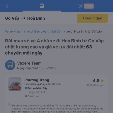
arrow_back
Tải app Vexere ngay!
Tải app Vexere
-30k
Mở app
Mở app
Nhận ưu đãi thành viên độc
-30k/ghế khi đặt vé máy bay qua
quyền
app
Gò Vấp
Hoà Bình
Chọn ngày
Vé xe khách
xe đi Bạc Liêu từ Sài Gòn
xe đi Hoà Bình từ Gò Vấp
Đặt mua vé xe 4 nhà xe đi Hoà Bình từ Gò Vấp
chất lượng cao và giá vé ưu đãi nhất
: 63
chuyến mỗi ngày
Vexere Team
Ngày cập nhật: 11/08/2026
Phương Trang
4.8
Limousine giường nằm 34 chỗ
(4038 đánh giá)
Bến xe Miền Tây
6 giờ 40 phút
Gành Hào
Excellent bus and very safe driving. To make this a 5-star experience, I
suggest the company implements a "no sound" policy for phones during the
night to respect those sleeping. It is a sleeper bus, so quiet is key! Also,