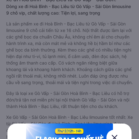
Dòng xe đi Hoà Bình - Bạc Liêu từ Gò Vấp - Sài Gòn limousine
9 chỗ vip, chất lượng cao: Tiện lợi, sang trọng
Là sản phẩm xe đi Hoà Bình - Bạc Liêu từ Gò Vấp - Sài Gòn
limousine 9 chỗ cải tiến từ xe 16 chỗ. Nội thất được làm lại với
các ghế bọc da chuẩn Châu Âu, không chỉ êm ái cho chuyến
hành trình xa, mà còn mát mẻ và không hề bị hầm bí như các
ghế bọc da bình thường. Kèm theo các ghế có nhiều tiện nghi
hiện đại như ti-vi, tủ lạnh mini, ổ cắm usb, đèn đọc sách, hệ
thống âm thanh cao cấp. Có vách ngăn riêng biệt giữa
khoang lái và khoang hành khách. Khoảng cách giữa các ghế
ngồi rất thoải mái, không nhồi nhét. Luôn đáp ứng được nhu
cầu về sang trọng, thoải mái và tiện nghi trong việc di chuyển.
Đây là loại xe Gò Vấp - Sài Gòn Hoà Bình - Bạc Liêu có hỗ trợ
đón/trả tận nơi miễn phí tại nội thành Gò Vấp - Sài Gòn và nội
thành Hoà Bình - Bạc Liêu, rất thuận tiện cho du khách.
Xe Gò Vấp - Sài Gòn Hoà Bình - Bạc Liêu limousine tốt nhất: Xe
từ Gò Vấp - Sài Gòn đi Hoà Bình - Bạc Liêu limousine được
đánh giá chung có chất lượng Tốt với điểm đánh giá trung
bình từ 4.8/5 dựa trên 4038 phản hồi của hành khách Xe về