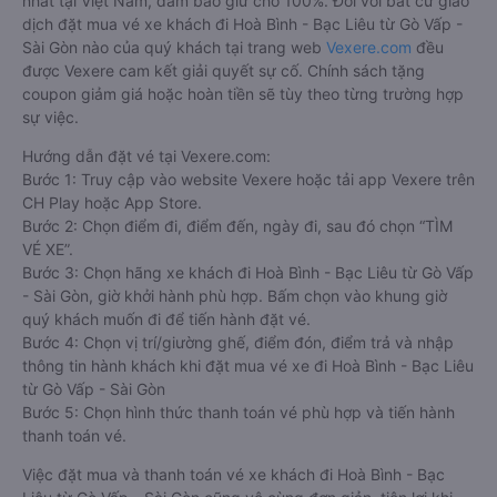
nhất tại Việt Nam, đảm bảo giữ chỗ 100%. Đối với bất cứ giao
dịch đặt mua vé xe khách đi Hoà Bình - Bạc Liêu từ Gò Vấp -
Sài Gòn nào của quý khách tại trang web
Vexere.com
đều
được Vexere cam kết giải quyết sự cố. Chính sách tặng
coupon giảm giá hoặc hoàn tiền sẽ tùy theo từng trường hợp
sự việc.
Hướng dẫn đặt vé tại Vexere.com:
Bước 1: Truy cập vào website Vexere hoặc tải app Vexere trên
CH Play hoặc App Store.
Bước 2: Chọn điểm đi, điểm đến, ngày đi, sau đó chọn “TÌM
VÉ XE”.
Bước 3: Chọn hãng xe khách đi Hoà Bình - Bạc Liêu từ Gò Vấp
- Sài Gòn, giờ khởi hành phù hợp. Bấm chọn vào khung giờ
quý khách muốn đi để tiến hành đặt vé.
Bước 4: Chọn vị trí/giường ghế, điểm đón, điểm trả và nhập
thông tin hành khách khi đặt mua vé xe đi Hoà Bình - Bạc Liêu
từ Gò Vấp - Sài Gòn
Bước 5: Chọn hình thức thanh toán vé phù hợp và tiến hành
thanh toán vé.
Việc đặt mua và thanh toán vé xe khách đi Hoà Bình - Bạc