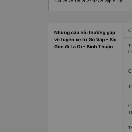
Đặt vé xe Tết 2027 từ Gò Vấp đi La Gi
C
Những câu hỏi thường gặp
về tuyến xe từ Gò Vấp - Sài
T
Gòn đi La Gi - Bình Thuận
L
C
T
C
T
Tr