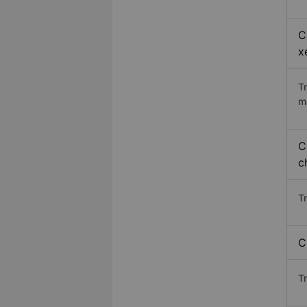
C
x
T
m
C
c
T
C
T