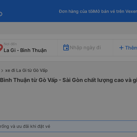
Đơn hàng của tôi
Mở bán vé trên Vexe
fo
Nơi đến
add
Nhập ngày đi
Thêm
xe đi La Gi từ Gò Vấp
- Bình Thuận từ Gò Vấp - Sài Gòn chất lượng cao và g
rống và ưu đãi khi đặt vé