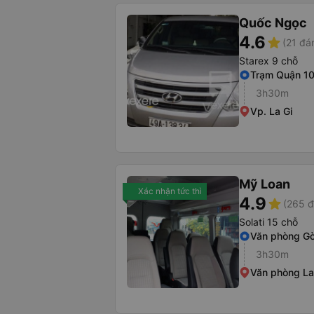
Quốc Ngọc
4.6
star
(21 đá
Starex 9 chỗ
Trạm Quận 1
3h30m
Vp. La Gi
Mỹ Loan
Xác nhận tức thì
4.9
star
(265 đ
Solati 15 chỗ
Văn phòng G
3h30m
Văn phòng La