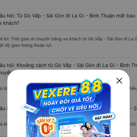
âu hỏi: Từ Gò Vấp - Sài Gòn đi La Gi - Bình Thuận mất bao 
e khách?
rả lời: Thời gian di chuyển bằng xe khách từ Gò Vấp - Sài Gòn đi La 
ật độ giao thông thuận lợi.
âu hỏi: Khoảng cách từ Gò Vấp - Sài Gòn đi La Gi - Bình Th
huyển bằng xe khách?
rả lời: Đoạn đường đi La Gi - Bình Thuận từ Gò Vấp - Sài Gòn có chi
âu hỏi: Mỗi ngày có bao nhiêu chuyến xe khách Gò Vấp - Sà
rả lời: Trung bình mỗi ngày có khoảng 24 chuyến xe bắt đầu từ 5:00