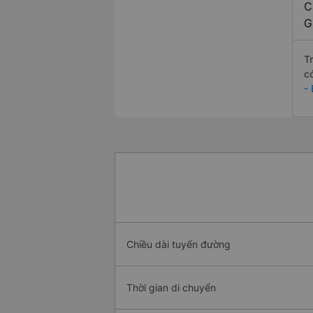
C
G
T
c
-
Chiều dài tuyến đường
Thời gian di chuyển