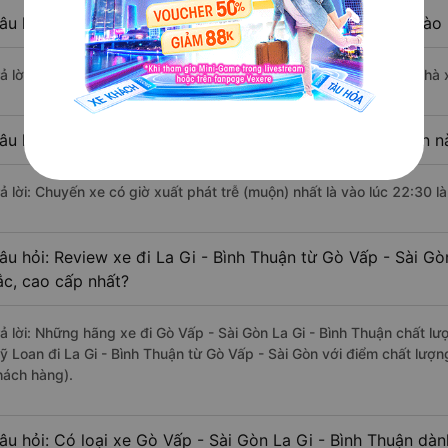
âu hỏi: Nhà xe đi Gò Vấp - Sài Gòn La Gi - Bình Thuận nào
rả lời: Chuyến xe có giờ xuất phát sớm nhất vào lúc 5:00 là của nhà
âu hỏi: Nhà xe đi La Gi - Bình Thuận từ Gò Vấp - Sài Gòn n
rả lời: Chuyến xe có giờ xuất phát trễ (muộn) nhất là vào lúc 22:30 
âu hỏi: Review xe đi La Gi - Bình Thuận từ Gò Vấp - Sài Gò
ắc, cao cấp nhất?
rả lời: Những hãng xe đi Gò Vấp - Sài Gòn La Gi - Bình Thuận chất lượ
ỹ Loan đi La Gi - Bình Thuận từ Gò Vấp - Sài Gòn với điểm chất lượn
hách hàng).
âu hỏi: Có loại xe Gò Vấp - Sài Gòn La Gi - Bình Thuận dàn