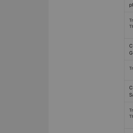
p
Tr
T
C
G
Tr
C
S
Tr
T