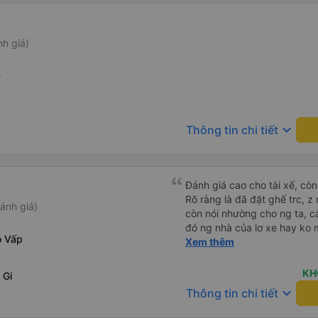
nh giá)
0
keyboard_arrow_down
Thông tin chi tiết
Đánh giá cao cho tài xế, còn 
Rõ ràng là đã đặt ghế trc, z 
ánh giá)
còn nói nhường cho ng ta, c
đó ng nhà của lơ xe hay ko 
ò Vấp
làm j. Nhưg tài xế đã đứng r
Xem thêm
tài nha
KH
 Gi
keyboard_arrow_down
Thông tin chi tiết