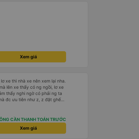
Xem giá
lơ xe thì nhà xe nên xem lại nha.
mà lên xe thấy có ng ngồi, lơ xe
ảm thấy nghi ngờ có phải ng ta
mà đc ưu tiên như z, z đặt ghế
a giải quyết nên đánh giá 5* cho
ÔNG CẦN THANH TOÁN TRƯỚC
Xem giá