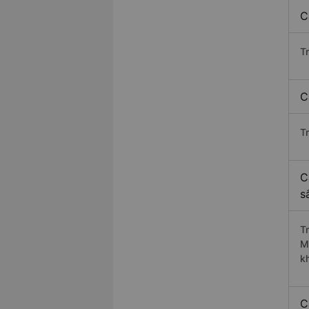
C
T
C
T
C
s
T
M
k
C