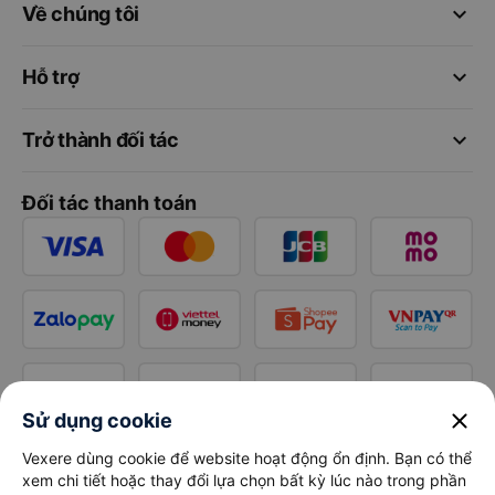
keyboard_arrow_down
Về chúng tôi
keyboard_arrow_down
Hỗ trợ
keyboard_arrow_down
Trở thành đối tác
Đối tác thanh toán
close
Sử dụng cookie
Vexere dùng cookie để website hoạt động ổn định. Bạn có thể
xem chi tiết hoặc thay đổi lựa chọn bất kỳ lúc nào trong phần