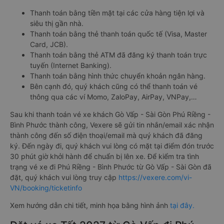
Thanh toán bằng tiền mặt tại các cửa hàng tiện lợi và
siêu thị gần nhà.
Thanh toán bằng thẻ thanh toán quốc tế (Visa, Master
Card, JCB).
Thanh toán bằng thẻ ATM đã đăng ký thanh toán trực
tuyến (Internet Banking).
Thanh toán bằng hình thức chuyển khoản ngân hàng.
Bên cạnh đó, quý khách cũng có thể thanh toán vé
thông qua các ví Momo, ZaloPay, AirPay, VNPay,…
Sau khi thanh toán vé xe khách Gò Vấp - Sài Gòn Phú Riềng -
Bình Phước thành công, Vexere sẽ gửi tin nhắn/email xác nhận
thành công đến số điện thoại/email mà quý khách đã đăng
ký. Đến ngày đi, quý khách vui lòng có mặt tại điểm đón trước
30 phút giờ khởi hành để chuẩn bị lên xe. Để kiểm tra tình
trạng vé xe đi Phú Riềng - Bình Phước từ Gò Vấp - Sài Gòn đã
đặt, quý khách vui lòng truy cập
https://vexere.com/vi-
VN/booking/ticketinfo
Xem hướng dẫn chi tiết, minh họa bằng hình ảnh
tại đây.