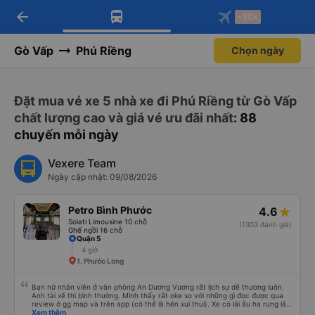
arrow_back
Tải app Vexere ngay!
Tải app Vexere
-30k
Mở app
Mở app
Nhận ưu đãi thành viên độc
-30k/ghế khi đặt vé máy bay qua
quyền
app
Gò Vấp
Phú Riềng
Chọn ngày
Đặt mua vé xe 5 nhà xe đi Phú Riềng từ Gò Vấp
chất lượng cao và giá vé ưu đãi nhất
: 88
chuyến mỗi ngày
Vexere Team
Ngày cập nhật: 09/08/2026
Petro Bình Phước
4.6
Solati Limousine 10 chỗ
(1303 đánh giá)
Ghế ngồi 16 chỗ
Quận 5
4 giờ
1. Phước Long
Bạn nữ nhân viên ở văn phòng An Dương Vương rất lịch sự dễ thương luôn.
Anh tài xế thì bình thường. Mình thấy rất oke so với những gì đọc được qua
review ở gg map và trên app (có thể là hên xui thui). Xe có lái ẩu ha rung lắc
hay không thì cũng ko rõ tại mình say xe nên ngủ ko à
Xem thêm