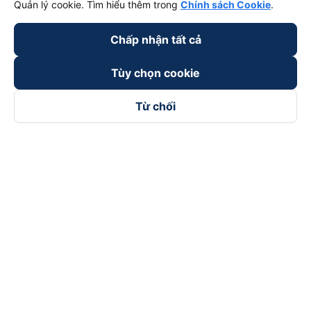
Quản lý cookie. Tìm hiểu thêm trong
Chính sách Cookie
.
Chấp nhận tất cả
Tùy chọn cookie
Từ chối
Theo dõi chúng tôi trên
Facebook
Tiktok
Youtube
Công ty TNHH Thương Mại Dịch Vụ Vexere
Địa chỉ đăng ký kinh doanh: 8C Chữ Đồng Tử, Phường Tân
Sơn Nhất, TP. Hồ Chí Minh, Việt Nam
Địa chỉ
:
Lầu 2, toà nhà H3 Circo Hoàng Diệu, 384 Hoàng Diệu,
Phường Khánh Hội, TP Hồ Chí Minh, Việt Nam
Tầng 3, toà nhà 101 Láng Hạ, 101 Láng Hạ, Phường Láng, TP.
Hà Nội, Việt Nam
Giấy chứng nhận ĐKKD số 0315133726 do Sở KH và ĐT TP.