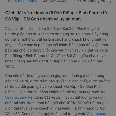
Petro Bình Phước
03:00 - 22:02
78 An Dương Vương
Cách đặt vé xe khách đi Phú Riềng - Bình Phước từ
Gò Vấp - Sài Gòn nhanh và uy tín nhất
Việc có rất nhiều nhà xe Gò Vấp - Sài Gòn Phú Riềng - Bình
Phước giúp cho du khách có đa dạng sự lựa chọn. Đây cũng
có thể là một điều bất lợi làm cho hàng khách không biết nên
chọn nhà xe nào là phù hợp với mình. Bên cạnh đó, việc đảm
bảo giữ chỗ, có được chỗ ngồi yêu thích sau khi đặt vé xe đi
Phú Riềng - Bình Phước từ Gò Vấp - Sài Gòn giữa nhà xe với
khách hàng sau khi đặt trực tiếp vẫn chưa được đảm bảo
100%.
Cho nên để dễ dàng so sánh giá, xem đánh giá chất lượng
các nhà xe đi, được đảm bảo quyền lợi cao nhất, được hưởng
nhiều ưu đãi giảm giá vé xe khách Gò Vấp - Sài Gòn Phú
Riềng - Bình Phước, hành khách có thể đặt mua tại website
Vexere.com
- Hệ thống đặt vé xe khách chất lượng, và uy tín
nhất tại Việt Nam, đảm bảo giữ chỗ 100%. Đối với bất cứ giao
dịch đặt mua vé xe khách đi Phú Riềng - Bình Phước từ Gò
Vấp - Sài Gòn nào của quý khách tại trang web
Vexere.com