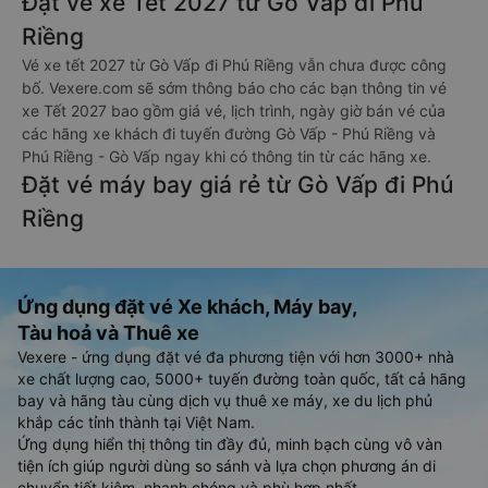
Đặt vé xe Tết 2027 từ Gò Vấp đi Phú
Riềng
Vé xe tết 2027 từ Gò Vấp đi Phú Riềng vẫn chưa được công
bố. Vexere.com sẽ sớm thông báo cho các bạn thông tin vé
xe Tết 2027 bao gồm giá vé, lịch trình, ngày giờ bán vé của
các hãng xe khách đi tuyến đường Gò Vấp - Phú Riềng và
Phú Riềng - Gò Vấp ngay khi có thông tin từ các hãng xe.
Đặt vé máy bay giá rẻ từ Gò Vấp đi Phú
Riềng
Ứng dụng đặt vé Xe khách, Máy bay,
Tàu hoả và Thuê xe
Vexere - ứng dụng đặt vé đa phương tiện với hơn 3000+ nhà
xe chất lượng cao, 5000+ tuyến đường toàn quốc, tất cả hãng
bay và hãng tàu cùng dịch vụ thuê xe máy, xe du lịch phủ
khắp các tỉnh thành tại Việt Nam.
Ứng dụng hiển thị thông tin đầy đủ, minh bạch cùng vô vàn
tiện ích giúp người dùng so sánh và lựa chọn phương án di
chuyển tiết kiệm, nhanh chóng và phù hợp nhất.