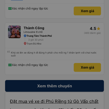
Xác nhận chỗ ngay lập tức
Xem giá
Thành Công
4.5
Limousine 9 chỗ
(400 đánh giá)
Trung Tâm Thành Phố
3 giờ 30 phút
Trạm Bù Nho
Khá ok lên xe đúng h đi đúng h phát cho mỗi ng 1 khăn lạnh với chai nước
suôi
Xác nhận chỗ ngay lập tức
Xem giá
Xem thêm chuyến
Đặt mua vé xe đi Phú Riềng từ Gò Vấp chất