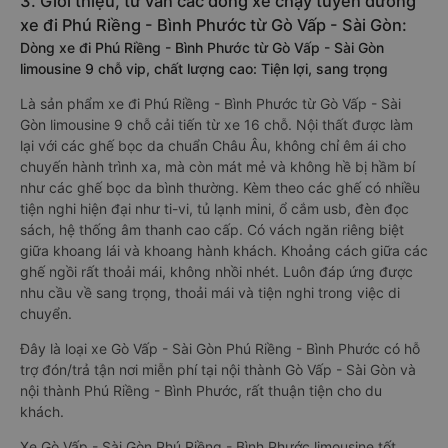
3. Giới thiệu, tư vấn các dòng xe chạy tuyến đường
xe đi Phú Riềng - Bình Phước từ Gò Vấp - Sài Gòn:
Dòng xe đi Phú Riềng - Bình Phước từ Gò Vấp - Sài Gòn
limousine 9 chỗ vip, chất lượng cao: Tiện lợi, sang trọng
Là sản phẩm xe đi Phú Riềng - Bình Phước từ Gò Vấp - Sài
Gòn limousine 9 chỗ cải tiến từ xe 16 chỗ. Nội thất được làm
lại với các ghế bọc da chuẩn Châu Âu, không chỉ êm ái cho
chuyến hành trình xa, mà còn mát mẻ và không hề bị hầm bí
như các ghế bọc da bình thường. Kèm theo các ghế có nhiều
tiện nghi hiện đại như ti-vi, tủ lạnh mini, ổ cắm usb, đèn đọc
sách, hệ thống âm thanh cao cấp. Có vách ngăn riêng biệt
giữa khoang lái và khoang hành khách. Khoảng cách giữa các
ghế ngồi rất thoải mái, không nhồi nhét. Luôn đáp ứng được
nhu cầu về sang trọng, thoải mái và tiện nghi trong việc di
chuyển.
Đây là loại xe Gò Vấp - Sài Gòn Phú Riềng - Bình Phước có hỗ
trợ đón/trả tận nơi miễn phí tại nội thành Gò Vấp - Sài Gòn và
nội thành Phú Riềng - Bình Phước, rất thuận tiện cho du
khách.
Xe Gò Vấp - Sài Gòn Phú Riềng - Bình Phước limousine tốt