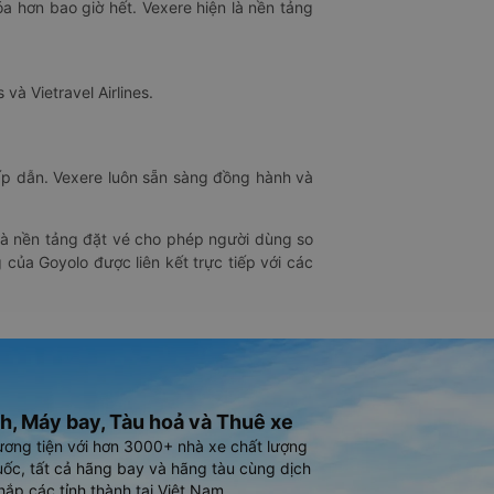
óa hơn bao giờ hết. Vexere hiện là nền tảng
 và Vietravel Airlines.
hấp dẫn. Vexere luôn sẵn sàng đồng hành và
 là nền tảng đặt vé cho phép người dùng so
 của Goyolo được liên kết trực tiếp với các
h, Máy bay, Tàu hoả và Thuê xe
ương tiện với hơn 3000+ nhà xe chất lượng
ốc, tất cả hãng bay và hãng tàu cùng dịch
hắp các tỉnh thành tại Việt Nam.