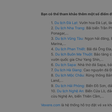
Bạn có thể tham khảo thêm một số điểm đế
1.
Du lịch Đà Lạt:
Vườn hoa Đà Lạt, là
2.
Du lịch Nha Trang:
Bãi biển Trần 
Ponagar,...
3.
Du lịch Vũng Tàu:
Ngọn hải đăng, 
Marina,...
4.
Du lịch Phan Thiết:
Bãi đá Ông Địa,
5.
Du lịch Buôn Ma Thuột:
Bảo tàng c
vườn quốc gia Chư Yang Shin,...
6.
Du lịch Sapa:
Nhà thờ đá Sapa, bả
7.
Du lịch Hà Giang:
Cao nguyên đá Đồ
8.
Du lịch Mộc Châu:
Rừng thông Bản 
Land,...
9.
Du lịch Hải Phòng:
Biển Đồ Sơn, đả
10.
Du lịch Nghệ An:
Biển Cửa Lò, đ
cừu Nghệ An, biển Thiên Cầm,...
Vexere.com
là hệ thống hỗ trợ đặt vé xe k