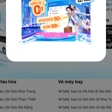
Ứng dụng hiển thị thông tin đầy 
người dùng so sánh và lựa chọn 
chóng và phù hợp nhất.
Tải ứng dụng Vexere ngay
 tàu hỏa
Vé máy bay
tàu Sài Gòn Nha Trang
Vé Máy bay từ Hà Nội đi Sài Gòn
tàu Sài Gòn Phan Thiết
Vé Máy bay từ Sài Gòn đi Nha T
tàu Sài Gòn Đà Nẵng
Vé Máy bay từ Sài Gòn đi Hà Nội