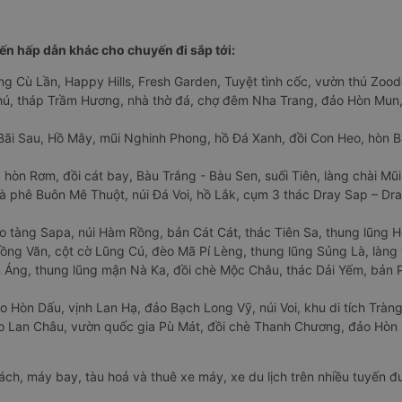
n hấp dẫn khác cho chuyến đi sắp tới:
ng Cù Lần, Happy Hills, Fresh Garden, Tuyệt tình cốc, vườn thú Zoodo
Phú, tháp Trầm Hương, nhà thờ đá, chợ đêm Nha Trang, đảo Hòn Mun,
Bãi Sau, Hồ Mây, mũi Nghinh Phong, hồ Đá Xanh, đồi Con Heo, hòn B
 hòn Rơm, đồi cát bay, Bàu Trắng - Bàu Sen, suối Tiên, làng chài Mũi
à phê Buôn Mê Thuột, núi Đá Voi, hồ Lắk, cụm 3 thác Dray Sap – Dra
o tàng Sapa, núi Hàm Rồng, bản Cát Cát, thác Tiên Sa, thung lũng 
ng Văn, cột cờ Lũng Cú, đèo Mã Pí Lèng, thung lũng Sủng Là, làng 
Áng, thung lũng mận Nà Ka, đồi chè Mộc Châu, thác Dải Yếm, bản P
o Hòn Dấu, vịnh Lan Hạ, đảo Bạch Long Vỹ, núi Voi, khu di tích Tràng
ảo Lan Châu, vườn quốc gia Pù Mát, đồi chè Thanh Chương, đảo Hò
hách, máy bay, tàu hoả và thuê xe máy, xe du lịch trên nhiều tuyến 