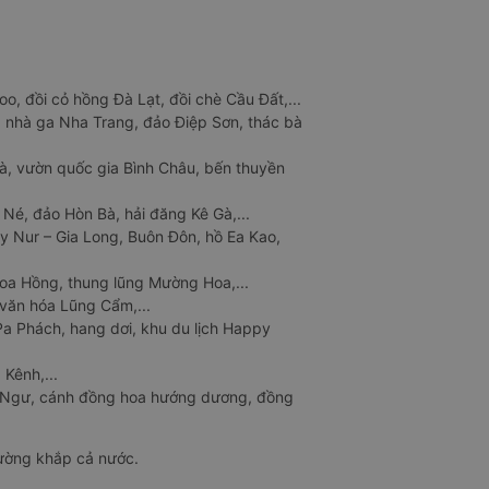
o, đồi cỏ hồng Đà Lạt, đồi chè Cầu Đất,...
 nhà ga Nha Trang, đảo Điệp Sơn, thác bà
à, vườn quốc gia Bình Châu, bến thuyền
 Né, đảo Hòn Bà, hải đăng Kê Gà,...
y Nur – Gia Long, Buôn Đôn, hồ Ea Kao,
Hoa Hồng, thung lũng Mường Hoa,...
văn hóa Lũng Cẩm,...
a Phách, hang dơi, khu du lịch Happy
 Kênh,...
n Ngư, cánh đồng hoa hướng dương, đồng
đường khắp cả nước.