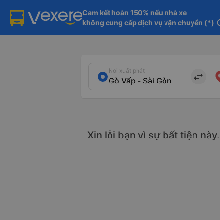
Cam kết hoàn 150% nếu nhà xe

không cung cấp dịch vụ vận chuyển (*)
in
Nơi xuất phát
import_export
Xin lỗi bạn vì sự bất tiện nà