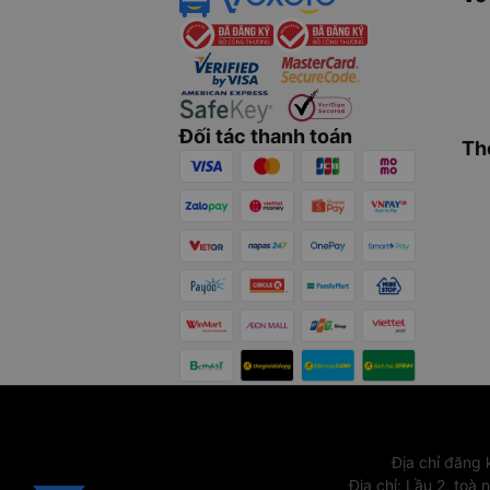
Đối tác thanh toán
Th
Địa chỉ đăng
Địa chỉ
:
Lầu 2, toà 