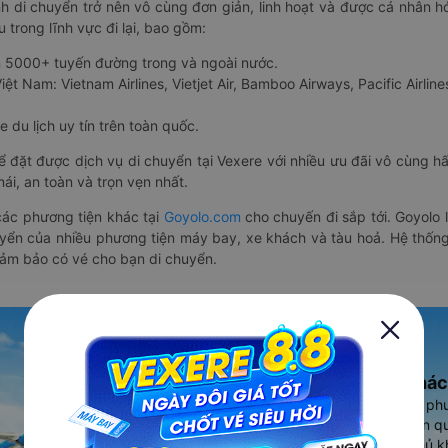
nh di chuyển trở nên vô cùng đơn giản, linh hoạt và được cá nhân h
 trong lĩnh vực đi lại, bao gồm:
n 5000+ tuyến đường trong và ngoài nước.
ệt Nam: Vietnam Airlines, Vietjet Air, Bamboo Airways, Pacific Airlines
 du lịch uy tín trên toàn quốc.
thể đặt được dịch vụ di chuyển tại Vexere với nhiều ưu đãi vô cùng 
i, an toàn và trọn vẹn nhất.
ác phương tiện khác tại
Goyolo.com
cho chuyến đi sắp tới. Goyolo
huyển của nhiều phương tiện máy bay, xe khách và tàu hoả. Hệ thống
đảm bảo có vé cho bạn di chuyển.
Ứng dụng đặt vé Xe khác
Vexere - ứng dụng đặt vé đa ph
cao, 5000+ tuyến đường toàn qu
vụ thuê xe máy, xe du lịch phủ k