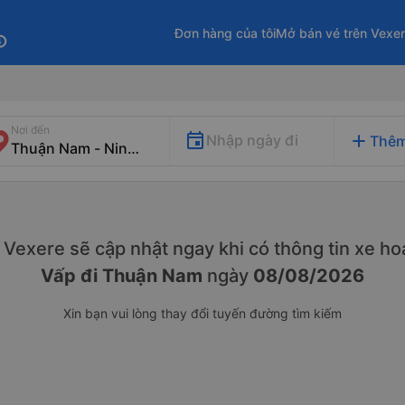
Đơn hàng của tôi
Mở bán vé trên Vexe
fo
Nơi đến
add
Nhập ngày đi
Thêm
y. Vexere sẽ cập nhật ngay khi có thông tin xe
hoạ
Vấp đi Thuận Nam
ngày
08/08/2026
Xin bạn vui lòng thay đổi tuyến đường tìm kiếm