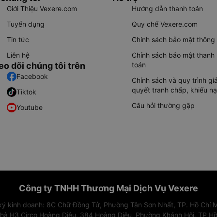
Giới Thiệu Vexere.com
Hướng dẫn thanh toán
Tuyển dụng
Quy chế Vexere.com
Tin tức
Chính sách bảo mật thông 
Liên hệ
Chính sách bảo mật thanh
eo dõi chúng tôi trên
toán
Facebook
Chính sách và quy trình giả
quyết tranh chấp, khiếu nạ
Tiktok
Câu hỏi thường gặp
Youtube
Công ty TNHH Thương Mại Dịch Vụ Vexere
 ký kinh doanh: 8C Chữ Đồng Tử, Phường Tân Sơn Nhất, TP. Hồ Chí M
nhà H3 Circo Hoàng Diệu, 384 Hoàng Diệu, Phường Khánh Hội, TP Hồ