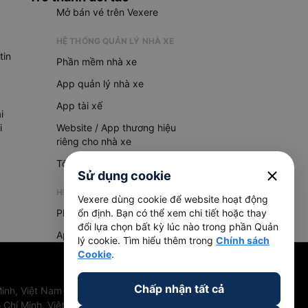
Mở bán vé trên Vexere
HỆ THỐNG QUẢN LÝ NHÀ XE
tin
Phần mềm nhà xe
App quản lý nhà xe
App tài xế
i
i
Website / App thương hiệu
riêng cho nhà xe
Tổng đài AI
close
Sử dụng cookie
HỆ THỐNG QUẢN LÝ HÀNG HOÁ
Vexere dùng cookie để website hoạt động
Phần mềm quản lý hàng hoá
ổn định. Bạn có thể xem chi tiết hoặc thay
đổi lựa chọn bất kỳ lúc nào trong phần Quản
App quản lý hàng hoá
lý cookie. Tìm hiểu thêm trong
Chính sách
Cookie
.
Chấp nhận tất cả
inh, Việt Nam
 Chí Minh, Việt Nam