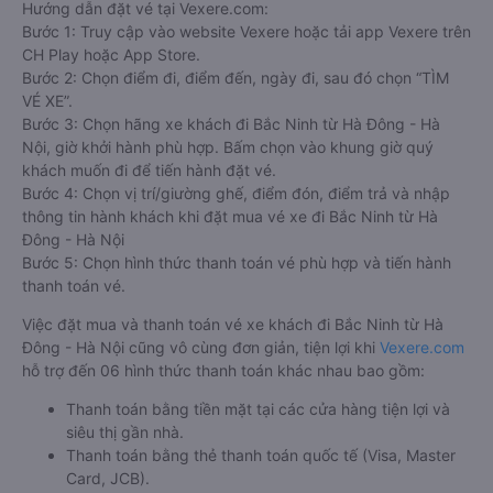
tại trang web
Vexere.com
đều được Vexere cam kết giải
quyết sự cố. Chính sách tặng coupon giảm giá hoặc hoàn tiền
sẽ tùy theo từng trường hợp sự việc.
Hướng dẫn đặt vé tại Vexere.com:
Bước 1: Truy cập vào website Vexere hoặc tải app Vexere trên
CH Play hoặc App Store.
Bước 2: Chọn điểm đi, điểm đến, ngày đi, sau đó chọn “TÌM
VÉ XE”.
Bước 3: Chọn hãng xe khách đi Bắc Ninh từ Hà Đông - Hà
Nội, giờ khởi hành phù hợp. Bấm chọn vào khung giờ quý
khách muốn đi để tiến hành đặt vé.
Bước 4: Chọn vị trí/giường ghế, điểm đón, điểm trả và nhập
thông tin hành khách khi đặt mua vé xe đi Bắc Ninh từ Hà
Đông - Hà Nội
Bước 5: Chọn hình thức thanh toán vé phù hợp và tiến hành
thanh toán vé.
Việc đặt mua và thanh toán vé xe khách đi Bắc Ninh từ Hà
Đông - Hà Nội cũng vô cùng đơn giản, tiện lợi khi
Vexere.com
hỗ trợ đến 06 hình thức thanh toán khác nhau bao gồm:
Thanh toán bằng tiền mặt tại các cửa hàng tiện lợi và