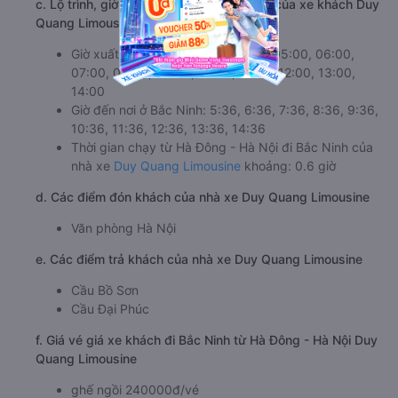
c. Lộ trình, giờ khởi hành và giờ kết thúc của xe khách Duy
Quang Limousine
Giờ xuất phát ở Hà Đông - Hà Nội: 05:00, 06:00,
07:00, 08:00, 09:00, 10:00, 11:00, 12:00, 13:00,
14:00
Giờ đến nơi ở Bắc Ninh: 5:36, 6:36, 7:36, 8:36, 9:36,
10:36, 11:36, 12:36, 13:36, 14:36
Thời gian chạy từ Hà Đông - Hà Nội đi Bắc Ninh của
nhà xe
Duy Quang Limousine
khoảng: 0.6 giờ
d. Các điểm đón khách của nhà xe Duy Quang Limousine
Văn phòng Hà Nội
e. Các điểm trả khách của nhà xe Duy Quang Limousine
Cầu Bồ Sơn
Cầu Đại Phúc