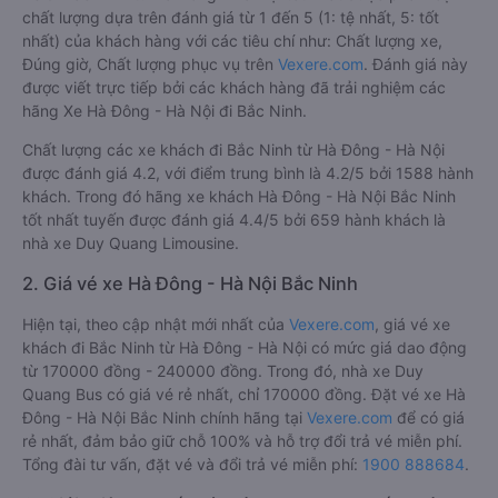
1. Về chất lượng, review, đánh giá nhà xe Hà Đông -
Hà Nội Bắc Ninh
Xe đi Bắc Ninh từ Hà Đông - Hà Nội tốt nhất được phân loại
chất lượng dựa trên đánh giá từ 1 đến 5 (1: tệ nhất, 5: tốt
nhất) của khách hàng với các tiêu chí như: Chất lượng xe,
Đúng giờ, Chất lượng phục vụ trên
Vexere.com
. Đánh giá này
được viết trực tiếp bởi các khách hàng đã trải nghiệm các
hãng Xe Hà Đông - Hà Nội đi Bắc Ninh.
Chất lượng các xe khách đi Bắc Ninh từ Hà Đông - Hà Nội
được đánh giá 4.2, với điểm trung bình là 4.2/5 bởi 1588 hành
khách. Trong đó hãng xe khách Hà Đông - Hà Nội Bắc Ninh
tốt nhất tuyến được đánh giá 4.4/5 bởi 659 hành khách là
nhà xe Duy Quang Limousine.
2. Giá vé xe Hà Đông - Hà Nội Bắc Ninh
Hiện tại, theo cập nhật mới nhất của
Vexere.com
, giá vé xe
khách đi Bắc Ninh từ Hà Đông - Hà Nội có mức giá dao động
từ 170000 đồng - 240000 đồng. Trong đó, nhà xe Duy
Quang Bus có giá vé rẻ nhất, chỉ 170000 đồng. Đặt vé xe Hà
Đông - Hà Nội Bắc Ninh chính hãng tại
Vexere.com
để có giá