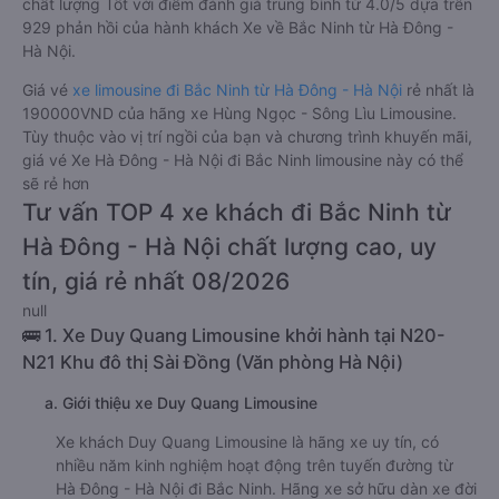
Xe Hà Đông - Hà Nội Bắc Ninh limousine tốt nhất: Xe từ Hà
Đông - Hà Nội đi Bắc Ninh limousine được đánh giá chung có
chất lượng Tốt với điểm đánh giá trung bình từ 4.0/5 dựa trên
929 phản hồi của hành khách Xe về Bắc Ninh từ Hà Đông -
Hà Nội.
Giá vé
xe limousine đi Bắc Ninh từ Hà Đông - Hà Nội
rẻ nhất là
190000VND của hãng xe Hùng Ngọc - Sông Lìu Limousine.
Tùy thuộc vào vị trí ngồi của bạn và chương trình khuyến mãi,
giá vé Xe Hà Đông - Hà Nội đi Bắc Ninh limousine này có thể
sẽ rẻ hơn
Tư vấn TOP 4 xe khách đi Bắc Ninh từ
Hà Đông - Hà Nội chất lượng cao, uy
tín, giá rẻ nhất 08/2026
null
🚌 1. Xe Duy Quang Limousine khởi hành tại N20-
N21 Khu đô thị Sài Đồng (Văn phòng Hà Nội)
a. Giới thiệu xe Duy Quang Limousine