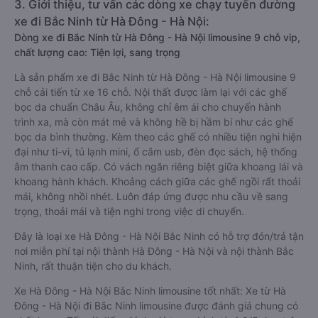
rẻ nhất, đảm bảo giữ chỗ 100% và hỗ trợ đổi trả vé miễn phí.
Tổng đài tư vấn, đặt vé và đổi trả vé miễn phí:
1900 888684
.
3. Giới thiệu, tư vấn các dòng xe chạy tuyến đường
xe đi Bắc Ninh từ Hà Đông - Hà Nội:
Dòng xe đi Bắc Ninh từ Hà Đông - Hà Nội limousine 9 chỗ vip,
chất lượng cao: Tiện lợi, sang trọng
Là sản phẩm xe đi Bắc Ninh từ Hà Đông - Hà Nội limousine 9
chỗ cải tiến từ xe 16 chỗ. Nội thất được làm lại với các ghế
bọc da chuẩn Châu Âu, không chỉ êm ái cho chuyến hành
trình xa, mà còn mát mẻ và không hề bị hầm bí như các ghế
bọc da bình thường. Kèm theo các ghế có nhiều tiện nghi hiện
đại như ti-vi, tủ lạnh mini, ổ cắm usb, đèn đọc sách, hệ thống
âm thanh cao cấp. Có vách ngăn riêng biệt giữa khoang lái và
khoang hành khách. Khoảng cách giữa các ghế ngồi rất thoải
mái, không nhồi nhét. Luôn đáp ứng được nhu cầu về sang
trọng, thoải mái và tiện nghi trong việc di chuyển.
Đây là loại xe Hà Đông - Hà Nội Bắc Ninh có hỗ trợ đón/trả tận
nơi miễn phí tại nội thành Hà Đông - Hà Nội và nội thành Bắc
Ninh, rất thuận tiện cho du khách.