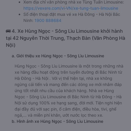
h. Thông tin liên hệ, đặt mua vé xe khách từ Hà Đông - Hà
Nội đi Bắc Ninh Tùng Tuấn Limousine
Văn phòng xe Tùng Tuấn Limousine ở Hà Đông - Hà Nội:
Xem địa chỉ văn phòng nhà xe Tùng Tuấn Limousine:
https://vexere.com/vi-VN/xe-tung-tuan-limousine
Số điện thoại đặt mua vé xe Hà Đông - Hà Nội Bắc
Ninh:
1900 888684
🚌 4. Xe Hùng Ngọc - Sông Lìu Limousine khởi hành
tại 42 Nguyễn Thời Trung, Thạch Bàn (Văn Phòng Hà
Nội)
a. Giới thiệu xe Hùng Ngọc - Sông Lìu Limousine
Hùng Ngọc - Sông Lìu Limousine là một trong những nhà
xe hàng đầu hoạt động trên tuyến đường đi Bắc Ninh từ
Hà Đông - Hà Nội . Với vị thế hiện tại, nhà xe không
ngừng cải tiến và mang đến các dòng xe mới nhằm đáp
ứng tốt nhất nhu cầu của khách hàng. Nhà xe Hùng
Ngọc - Sông Lìu Limousine đi Bắc Ninh từ Hà Đông - Hà
Nội sử dụng 100% xe hạng sang, đời mới. Tiện nghi hiện
đại đầy đủ với sạc pin, ổ cắm điện, điều hòa, tivi, ghế