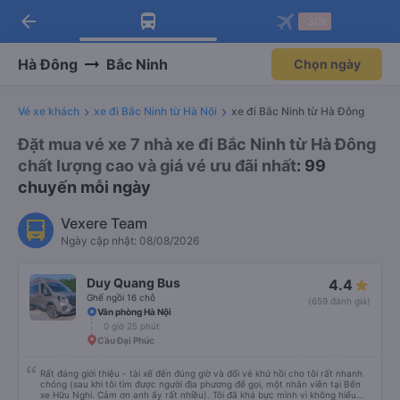
Tải app Vexere ngay!
Mở app
Nhận ưu đãi thành viên độc
quyền
arrow_back
Tải app Vexere
-30k
Mở app
-30k/ghế khi đặt vé máy bay qua
app
Hà Đông
Bắc Ninh
Chọn ngày
Vé xe khách
xe đi Bắc Ninh từ Hà Nội
xe đi Bắc Ninh từ Hà Đông
Đặt mua vé xe 7 nhà xe đi Bắc Ninh từ Hà Đông
chất lượng cao và giá vé ưu đãi nhất
: 99
chuyến mỗi ngày
Vexere Team
Ngày cập nhật: 08/08/2026
Duy Quang Bus
4.4
Ghế ngồi 16 chỗ
(659 đánh giá)
Văn phòng Hà Nội
0 giờ 25 phút