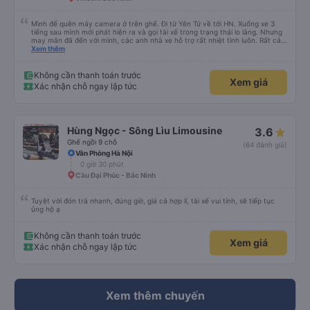
Tùng Tuấn Limousine
3.9
Limousine 9 chỗ
(210 đánh giá)
Văn phòng Hà Nội
1 giờ
Vincom Bắc Ninh
Mình để quên máy camera ở trên ghế. Đi từ Yên Tử về tới HN. Xuống xe 3
tiếng sau mình mới phát hiện ra và gọi tài xế trong trạng thái lo lắng. Nhưng
may mắn đã đến với mình, các anh nhà xe hỗ trợ rất nhiệt tình luôn. Rất cảm
ơn và chúc các anh nhà xe Tùng Tuấn sức khoẻ, vạn dặm bình an ạ!
Xem thêm
Không cần thanh toán trước
Xem giá
Xác nhận chỗ ngay lập tức
Hùng Ngọc - Sông Lìu Limousine
3.6
Ghế ngồi 9 chỗ
(64 đánh giá)
Văn Phòng Hà Nội
0 giờ 30 phút
Cầu Đại Phúc - Bắc Ninh
Tuyệt vời đón trả nhanh, đúng giờ, giá cả hợp lí, tài xế vui tính, sẽ tiếp tục
ủng hộ ạ
Không cần thanh toán trước
Xem giá
Xác nhận chỗ ngay lập tức