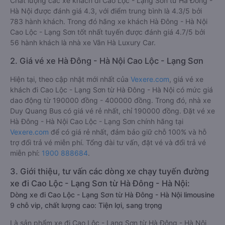
Chất lượng các xe khách đi Cao Lộc - Lạng Sơn từ Hà Đông -
Hà Nội được đánh giá 4.3, với điểm trung bình là 4.3/5 bởi
783 hành khách. Trong đó hãng xe khách Hà Đông - Hà Nội
Cao Lộc - Lạng Sơn tốt nhất tuyến được đánh giá 4.7/5 bởi
56 hành khách là nhà xe Vân Hà Luxury Car.
2. Giá vé xe Hà Đông - Hà Nội Cao Lộc - Lạng Sơn
Hiện tại, theo cập nhật mới nhất của
Vexere.com
, giá vé xe
khách đi Cao Lộc - Lạng Sơn từ Hà Đông - Hà Nội có mức giá
dao động từ 190000 đồng - 400000 đồng. Trong đó, nhà xe
Duy Quang Bus có giá vé rẻ nhất, chỉ 190000 đồng. Đặt vé xe
Hà Đông - Hà Nội Cao Lộc - Lạng Sơn chính hãng tại
Vexere.com
để có giá rẻ nhất, đảm bảo giữ chỗ 100% và hỗ
trợ đổi trả vé miễn phí. Tổng đài tư vấn, đặt vé và đổi trả vé
miễn phí:
1900 888684
.
3. Giới thiệu, tư vấn các dòng xe chạy tuyến đường
xe đi Cao Lộc - Lạng Sơn từ Hà Đông - Hà Nội:
Dòng xe đi Cao Lộc - Lạng Sơn từ Hà Đông - Hà Nội limousine
9 chỗ vip, chất lượng cao: Tiện lợi, sang trọng
Là sản phẩm xe đi Cao Lộc - Lạng Sơn từ Hà Đông - Hà Nội