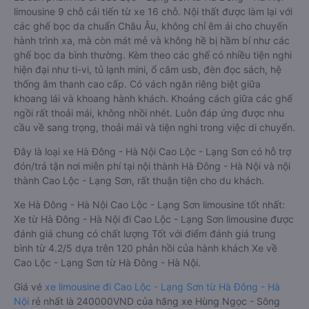
limousine 9 chỗ cải tiến từ xe 16 chỗ. Nội thất được làm lại với
các ghế bọc da chuẩn Châu Âu, không chỉ êm ái cho chuyến
hành trình xa, mà còn mát mẻ và không hề bị hầm bí như các
ghế bọc da bình thường. Kèm theo các ghế có nhiều tiện nghi
hiện đại như ti-vi, tủ lạnh mini, ổ cắm usb, đèn đọc sách, hệ
thống âm thanh cao cấp. Có vách ngăn riêng biệt giữa
khoang lái và khoang hành khách. Khoảng cách giữa các ghế
ngồi rất thoải mái, không nhồi nhét. Luôn đáp ứng được nhu
cầu về sang trọng, thoải mái và tiện nghi trong việc di chuyển.
Đây là loại xe Hà Đông - Hà Nội Cao Lộc - Lạng Sơn có hỗ trợ
đón/trả tận nơi miễn phí tại nội thành Hà Đông - Hà Nội và nội
thành Cao Lộc - Lạng Sơn, rất thuận tiện cho du khách.
Xe Hà Đông - Hà Nội Cao Lộc - Lạng Sơn limousine tốt nhất:
Xe từ Hà Đông - Hà Nội đi Cao Lộc - Lạng Sơn limousine được
đánh giá chung có chất lượng Tốt với điểm đánh giá trung
bình từ 4.2/5 dựa trên 120 phản hồi của hành khách Xe về
Cao Lộc - Lạng Sơn từ Hà Đông - Hà Nội.
Giá vé
xe limousine đi Cao Lộc - Lạng Sơn từ Hà Đông - Hà
Nội
rẻ nhất là 240000VND của hãng xe Hùng Ngọc - Sông