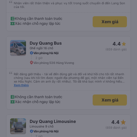
Nhân viên rất thân thiện và phục vụ tốt trong suốt chuyến đi đến Lang Son
của tôi.
Không cần thanh toán trước
Xem giá
Xác nhận chỗ ngay lập tức
Duy Quang Bus
4.4
Ghế ngồi 16 chỗ
(659 đánh giá)
Văn phòng Hà Nội
2 giờ
Văn phòng 536 Hùng Vương
Rất đáng giới thiệu - tài xế đến đúng giờ và đổi vé khứ hồi cho tôi rất nhanh
chóng (sau khi tôi tìm được người địa phương để gọi, một nhân viên tại Bến
xe Hữu Nghi. Cảm ơn anh ấy rất nhiều). Tôi đã khá bực mình vì không hiểu
sao tài xế không đến đón tôi về Hà Nội, cuối cùng được biết là tôi đã đặt
Xem thêm
nhầm ngày hôm sau. Văn phòng đã cử tài xế đến trong vòng một giờ và tôi
chỉ trả thêm tiền nâng cấp lên xe limousine, vì đó là loại xe minivan đã được
đặt trước. Bài học rút ra - hãy kiểm tra kỹ trước khi đặt vé, tốt nhất là khi
Không cần thanh toán trước
Xem giá
bạn không còn buồn ngủ.
Xác nhận chỗ ngay lập tức
star_rate
Duy Quang Limousine
4.4
Limousine 9 chỗ
(659 đánh giá)
Văn phòng Hà Nội
2 giờ