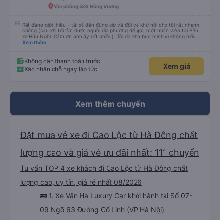
Văn phòng 536 Hùng Vương
Rất đáng giới thiệu - tài xế đến đúng giờ và đổi vé khứ hồi cho tôi rất nhanh
chóng (sau khi tôi tìm được người địa phương để gọi, một nhân viên tại Bến
xe Hữu Nghi. Cảm ơn anh ấy rất nhiều). Tôi đã khá bực mình vì không hiểu
sao tài xế không đến đón tôi về Hà Nội, cuối cùng được biết là tôi đã đặt
Xem thêm
nhầm ngày hôm sau. Văn phòng đã cử tài xế đến trong vòng một giờ và tôi
chỉ trả thêm tiền nâng cấp lên xe limousine, vì đó là loại xe minivan đã được
đặt trước. Bài học rút ra - hãy kiểm tra kỹ trước khi đặt vé, tốt nhất là khi
Không cần thanh toán trước
Xem giá
bạn không còn buồn ngủ.
Xác nhận chỗ ngay lập tức
Xem thêm chuyến
Đặt mua vé xe đi Cao Lộc từ Hà Đông chất
lượng cao và giá vé ưu đãi nhất: 111 chuyến
Tư vấn TOP 4 xe khách đi Cao Lộc từ Hà Đông chất
lượng cao, uy tín, giá rẻ nhất 08/2026
🚌 1. Xe Vân Hà Luxury Car khởi hành tại Số 07-
09 Ngõ 63 Đường Cổ Linh (VP Hà Nội)