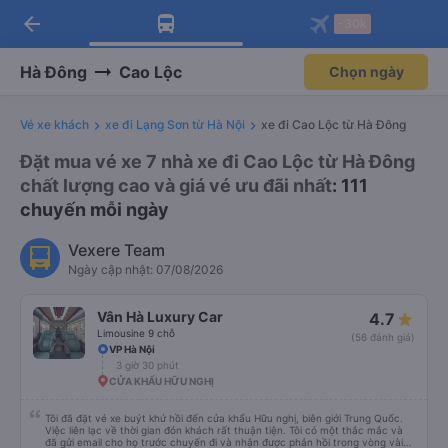
arrow_back
Tải app Vexere ngay!
Tải app Vexere
-30k
Mở app
Mở app
Nhận ưu đãi thành viên độc
-30k/ghế khi đặt vé máy bay qua
quyền
app
Hà Đông
Cao Lộc
Chọn ngày
Vé xe khách
xe đi Lạng Sơn từ Hà Nội
xe đi Cao Lộc từ Hà Đông
Đặt mua vé xe 7 nhà xe đi Cao Lộc từ Hà Đông
chất lượng cao và giá vé ưu đãi nhất
: 111
chuyến mỗi ngày
Vexere Team
Ngày cập nhật: 07/08/2026
Vân Hà Luxury Car
4.7
Limousine 9 chỗ
(56 đánh giá)
VP Hà Nội
3 giờ 30 phút
CỬA KHẨU HỮU NGHỊ
Tôi đã đặt vé xe buýt khứ hồi đến cửa khẩu Hữu nghị, biên giới Trung Quốc.
Việc liên lạc về thời gian đón khách rất thuận tiện. Tôi có một thắc mắc và
đã gửi email cho họ trước chuyến đi và nhận được phản hồi trong vòng vài