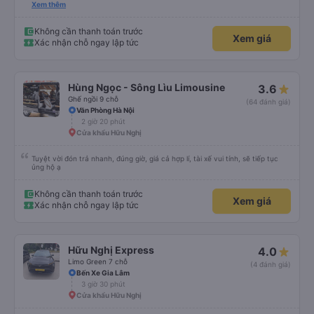
giờ. Xe đón đúng giờ. Chuyến đi khứ hồi rất êm ái và xe rất sạch sẽ. Tôi rất
Xem thêm
ấn tượng với dịch vụ. Giá cả rất hợp lý. Tôi chắc chắn sẽ sử dụng dịch vụ của
họ một lần nữa.
Không cần thanh toán trước
Xem giá
Xác nhận chỗ ngay lập tức
Hùng Ngọc - Sông Lìu Limousine
3.6
Ghế ngồi 9 chỗ
(64 đánh giá)
Văn Phòng Hà Nội
2 giờ 20 phút
Cửa khẩu Hữu Nghị
Tuyệt vời đón trả nhanh, đúng giờ, giá cả hợp lí, tài xế vui tính, sẽ tiếp tục
ủng hộ ạ
Không cần thanh toán trước
Xem giá
Xác nhận chỗ ngay lập tức
Hữu Nghị Express
4.0
Limo Green 7 chỗ
(4 đánh giá)
Bến Xe Gia Lâm
3 giờ 30 phút
Cửa khẩu Hữu Nghị