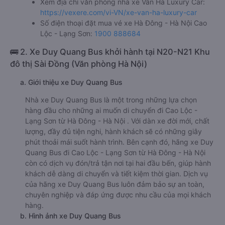
Xem địa chỉ văn phòng nhà xe Vân Hà Luxury Car:
https://vexere.com/vi-VN/xe-van-ha-luxury-car
Số điện thoại đặt mua vé xe Hà Đông - Hà Nội Cao
Lộc - Lạng Sơn:
1900 888684
🚌 2. Xe Duy Quang Bus khởi hành tại N20-N21 Khu
đô thị Sài Đồng (Văn phòng Hà Nội)
a. Giới thiệu xe Duy Quang Bus
Nhà xe Duy Quang Bus là một trong những lựa chọn
hàng đầu cho những ai muốn di chuyển đi Cao Lộc -
Lạng Sơn từ Hà Đông - Hà Nội . Với dàn xe đời mới, chất
lượng, đầy đủ tiện nghi, hành khách sẽ có những giây
phút thoải mái suốt hành trình. Bên cạnh đó, hãng xe Duy
Quang Bus đi Cao Lộc - Lạng Sơn từ Hà Đông - Hà Nội
còn có dịch vụ đón/trả tận nơi tại hai đầu bến, giúp hành
khách dễ dàng di chuyển và tiết kiệm thời gian. Dịch vụ
của hãng xe Duy Quang Bus luôn đảm bảo sự an toàn,
chuyên nghiệp và đáp ứng được nhu cầu của mọi khách
hàng.
b. Hình ảnh xe Duy Quang Bus