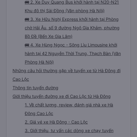
🚌 2. Xe Duy Quang Bus khởi hành tại N20-N21
Khu đô thị Sài Đồng (Văn phòng Hà Nội)
🚌 3. Xe Hữu Nghị Express khởi hành tại Phòng
chờ Hải Âu, số 9 đường Ngô Gia Khảm, phường
Bồ Đề (Bến Xe Gia Lâm)
🚌 4. Xe Hùng Ngọc - Sông Lìu Limousine khởi
hành tại 42 Nguyễn Thời Trung, Thạch Bàn (Văn
Phòng Hà Nội)
Những câu hỏi thường gặp về tuyến xe từ Hà Đông đi
Cao Lộc
Thông tin tuyến đường
Giới thiệu tuyến đường xe đi Cao Lộc từ Hà Đông
1. Về chất lượng, review, đánh giá nhà xe Hà
Đông Cao Lộc
2. Giá vé xe Hà Đông - Cao Lộc
3. Giới thiệu, tư vấn các dòng xe chạy tuyến