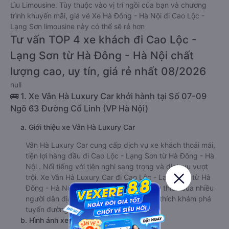
Lìu Limousine. Tùy thuộc vào vị trí ngồi của bạn và chương
trình khuyến mãi, giá vé Xe Hà Đông - Hà Nội đi Cao Lộc -
Lạng Sơn limousine này có thể sẽ rẻ hơn
Tư vấn TOP 4 xe khách đi Cao Lộc -
Lạng Sơn từ Hà Đông - Hà Nội chất
lượng cao, uy tín, giá rẻ nhất 08/2026
null
🚌 1. Xe Vân Hà Luxury Car khởi hành tại Số 07-09
Ngõ 63 Đường Cổ Linh (VP Hà Nội)
a. Giới thiệu xe Vân Hà Luxury Car
Vân Hà Luxury Car cung cấp dịch vụ xe khách thoải mái,
tiện lợi hàng đầu đi Cao Lộc - Lạng Sơn từ Hà Đông - Hà
Nội . Nổi tiếng với tiện nghi sang trọng và dịch vụ vượt
trội. Xe Vân Hà Luxury Car đi Cao Lộc - Lạng Sơn từ Hà
Đông - Hà Nội đã trở thành lựa chọn yêu thích của nhiều
người dân địa phương và du khách yêu thích khám phá
tuyến đường này.
b. Hình ảnh xe Vân Hà Luxury Car