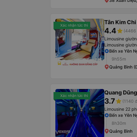
38 Xuân Diệu
Tân Kim Chi
Xác nhận tức thì
4.4
star
(4466 
Limousine giườ
Limousine giườ
Bến xe Yên N
9h55m
Quảng Bình (
Quang Dũng
Xác nhận tức thì
3.7
star
(1140 
Limousine 22 p
Bến xe Yên N
8h30m
Quảng Bình