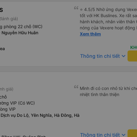
S
⭐ 4.5/5 Nhờ ứng dụng Vexer
tốt với HK Buslines. Xe rất s
đánh giá)
hành khách, nhân viên thân 
ng phòng 22 chỗ (WC)
nóng của Vexere hoạt động h
0 Nguyễn Hữu Huân
với khách hàng. Nhược điểm: 
Xem thêm
trên ứng dụng quá nhanh, d
quay lại, điều này có thể dẫ
KH
Tea
vì điểm trả khách chỉ ở văn 
keyboard_arrow_down
Thông tin chi tiết
không phải ở nhà tôi :) Ưu đ
đúng giờ. Điểm đón khách ch
ký. Nhân viên chuyên nghiệp
đánh giá 4.5 sao cho cả ứng
Tôi hy vọng ứng dụng và công
Mình đi có con nhỏ từ khi che
nh giá)
mang đến nhiều tiện ích hơn
nhiệt tình thân thiện
có app Vexere mà mình được
chỗ
tô của HK Buslines khá ổn. 
ường VIP (Có WC)
cabin riêng, nhân viên phục
hòng VIP
của Vexere làm việc hiệu qu
 Dịch vụ Do Lộ, Yên Nghĩa, Hà Đông, Hà
hàng. Điểm trừ: -0,5 sao thờ
quá nhanh, chọn dễ dàng bư
sửa, dẫn đến nguy cơ bị mất
keyboard_arrow_down
Thông tin chi tiết