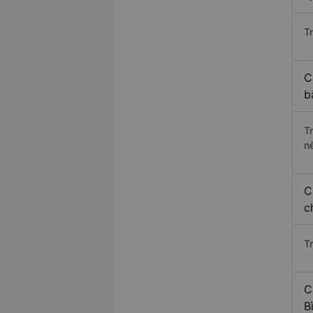
Tr
C
b
T
n
C
c
T
C
B