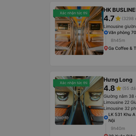
HK BUSLINE
Xác nhận tức thì
4.7
star
(3298 
Limousine giườ
Văn phòng 7
8h45m
Ga Coffee & 
Hưng Long
Xác nhận tức thì
4.8
star
(55 đá
Giường nằm 38 
Limousine 22 Gi
Limousine 32 p
LK 531 Khu A
Nội
9h40m