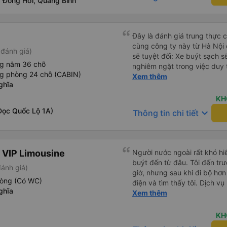
, Đồng Hới, Quảng Bình
hàng, chỉ tại văn phòng đại d
Điểm cộng: Xe xuất bến và 
ký. Nhân viên chuyên nghiệp
sao cho cả app Vexere và H
Đây là đánh giá trung thực củ
triển để mang lại trải nghiệm
cùng công ty này từ Hà Nội
đánh giá)
sẽ tuyệt đối: Xe buýt sạch s
ng nằm 36 chỗ
nghiêm ngặt trong việc duy 
ng phòng 24 chỗ (CABIN)
phép ăn trên xe. Đây là lần đ
Xem thêm
ghĩa
đến vấn đề sạch sẽ như vậy 
xe buýt đều trông mới và sạc
KH
trên xe hoạt động hoàn hảo 
Dọc Quốc Lộ 1A)
keyboard_arrow_down
Thông tin chi tiết
sạc: Có sẵn cổng sạc USB v
tiên tôi thấy. • Môi trường 
bật đèn không cần thiết hoặc
thư giãn và ngủ trong suốt h
 VIP Limousine
Người nước ngoài rất khó hiể
xuyên: Họ lên lịch dừng thư
buýt đến từ đâu. Tôi đến tr
đánh giá)
mọi người. Điểm chưa tốt: •
giờ, nhưng sau khi đi bộ hơn
chót: Vài giờ trước khi khởi 
hòng (Có WC)
điện và tìm thấy tôi. Dịch v
điểm đón đã được thay đổi 
ghĩa
tôi ngủ ngon hơn ở khách sạn 
Xem thêm
khoảng 30 phút. Tuy nhiên, 
hơn nếu tiếng còi xe bớt to h
VND, tôi thấy công bằng. • T
cho điểm tối đa. Cảm ơn bạn 
KH
không thực sự thân thiện h