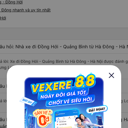
g - Đồng Hới
 Đông nhanh và uy tín nhất
 Hới
âu hỏi: Nhà xe đi Đồng Hới - Quảng Bình từ Hà Đông - Hà 
rả lời: Xe đi Đồng Hới - Quảng Bình từ Hà Đông - Hà Nội được đánh g
ưng Long, HK BUSLINES, Tân Kim Chi.
âu hỏi: Xe nào đi Đồng Hới - Quảng Bình có giá rẻ nhất?
rả lời: Vé xe rẻ nhất có mức giá là 350.000 đồng của nhà xe Hưng L
âu hỏi: Có bao nhiêu nhà xe đang khai thác tuyến đường H
uảng Bình ?