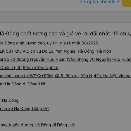
keyboard_arrow_down
mức không thể chịu nổi. • X
Thông tin chi tiết
chúng tôi chuyển sang xe b
mình ở Đà Nẵng, xe quá đông
ghế nhựa ở lối đi giữa, điều
Mặc dù có một vài bất tiện nh
cực với công ty này. Đây là 
à Đông chất lượng cao và giá vé ưu đãi nhất: 15 chu
từng sử dụng ở Việt Nam. Sự
tạo nên sự khác biệt đáng kể
à Đông chất lượng cao, uy tín, giá rẻ nhất 08/2026
cho bất kỳ ai đi tuyến đườn
 (LK 531 Khu A Dịch vụ Do Lộ, Yên Nghĩa, Hà Đông, Hà Nội)
 tại Số 70 đường Nguyễn Hữu Huân (Văn phòng 70 Nguyễn Hữu Huân
i Quốc Lộ 6 (Bến xe Yên Nghĩa)
ne khởi hành tại WPXX+R3M, QL6, Bến xe, Yên Nghĩa, Hà Nội, Vietn
từ Hà Đông đi Đồng Hới
từ Hà Đông
iá nhà xe Hà Đông Đồng Hới
e chạy tuyến đường Hà Đông đi Đồng Hới