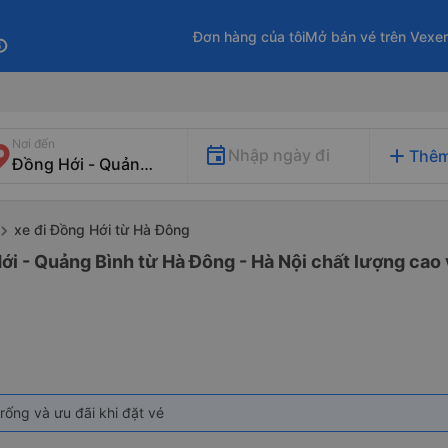
Đơn hàng của tôi
Mở bán vé trên Vexe
fo
Nơi đến
add
Nhập ngày đi
Thêm
xe đi Đồng Hới từ Hà Đông
ới - Quảng Bình từ Hà Đông - Hà Nội chất lượng cao 
rống và ưu đãi khi đặt vé