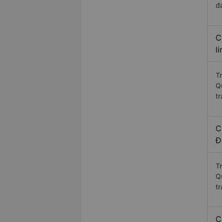
đ
C
l
T
Q
t
C
Đ
T
Q
t
C