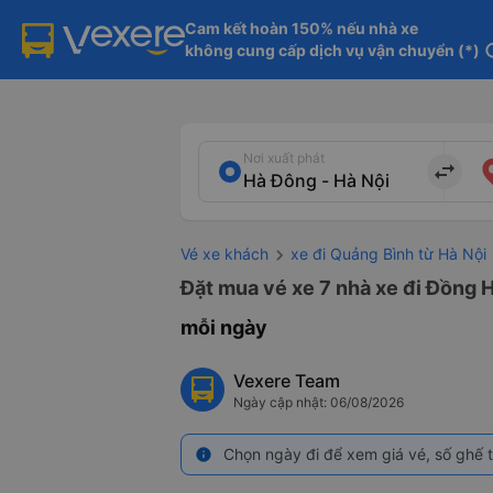
Cam kết hoàn 150% nếu nhà xe

không cung cấp dịch vụ vận chuyển (*)
in
Nơi xuất phát
import_export
Vé xe khách
xe đi Quảng Bình từ Hà Nội
Đặt mua vé xe 7 nhà xe đi Đồng H
mỗi ngày
Vexere Team
Ngày cập nhật: 06/08/2026
Chọn ngày đi để xem giá vé, số ghế t
info