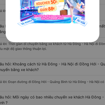
ả lời: Hiện tại có 4 nhà xe khai thác tuyến đường.
âu hỏi: Từ Hà Đông - Hà Nội đi Đồng Hới - Quảng Bình mất 
ằng xe khách?
rả lời: Thời gian di chuyển bằng xe khách từ Hà Đông - Hà Nội đi Đồ
ếu mật độ giao thông thuận lợi.
âu hỏi: Khoảng cách từ Hà Đông - Hà Nội đi Đồng Hới - Qu
huyển bằng xe khách?
rả lời: Đoạn đường đi Đồng Hới - Quảng Bình từ Hà Đông - Hà Nội có
âu hỏi: Mỗi ngày có bao nhiêu chuyến xe khách Hà Đông -
ình ?