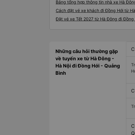
Bảng tổng hợp thông tin nhà xe Hà Đôn
Cách đặt vé xe khách đi Đồng Hới từ Hà
Đặt vé xe Tết 2027 từ Hà Đông đi Đồng
C
Những câu hỏi thường gặp
về tuyến xe từ Hà Đông -
T
Hà Nội đi Đồng Hới - Quảng
H
Bình
C
T
C
Q