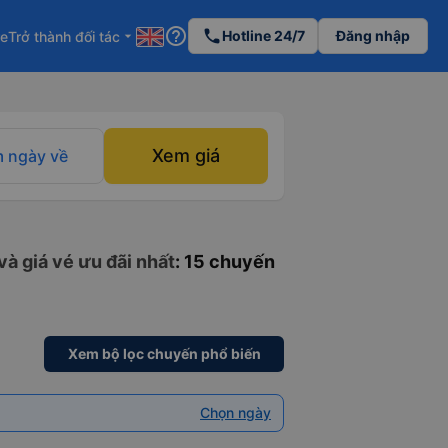
help_outline
phone
Hotline 24/7
Đăng nhập
re
Trở thành đối tác
arrow_drop_down
Xem giá
 ngày về
và giá vé ưu đãi nhất
: 15 chuyến
Xem bộ lọc chuyến phổ biến
Chọn ngày