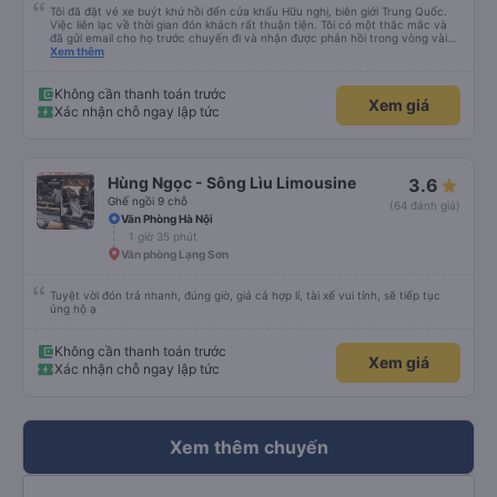
Tôi đã đặt vé xe buýt khứ hồi đến cửa khẩu Hữu nghị, biên giới Trung Quốc.
Việc liên lạc về thời gian đón khách rất thuận tiện. Tôi có một thắc mắc và
đã gửi email cho họ trước chuyến đi và nhận được phản hồi trong vòng vài
giờ. Xe đón đúng giờ. Chuyến đi khứ hồi rất êm ái và xe rất sạch sẽ. Tôi rất
Xem thêm
ấn tượng với dịch vụ. Giá cả rất hợp lý. Tôi chắc chắn sẽ sử dụng dịch vụ của
họ một lần nữa.
Không cần thanh toán trước
Xem giá
Xác nhận chỗ ngay lập tức
Hùng Ngọc - Sông Lìu Limousine
3.6
Ghế ngồi 9 chỗ
(64 đánh giá)
Văn Phòng Hà Nội
1 giờ 35 phút
Văn phòng Lạng Sơn
Tuyệt vời đón trả nhanh, đúng giờ, giá cả hợp lí, tài xế vui tính, sẽ tiếp tục
ủng hộ ạ
Không cần thanh toán trước
Xem giá
Xác nhận chỗ ngay lập tức
Xem thêm chuyến