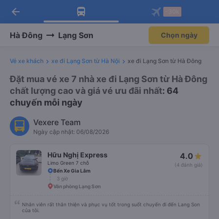
arrow_back
Tải app Vexere ngay!
Tải app Vexere
-30k
Mở app
Mở app
Nhận ưu đãi thành viên độc
-30k/ghế khi đặt vé máy bay qua
quyền
app
Hà Đông
Lạng Sơn
Chọn ngày
Vé xe khách
xe đi Lạng Sơn từ Hà Nội
xe đi Lạng Sơn từ Hà Đông
Đặt mua vé xe 7 nhà xe đi Lạng Sơn từ Hà Đông
chất lượng cao và giá vé ưu đãi nhất
: 64
chuyến mỗi ngày
Vexere Team
Ngày cập nhật: 06/08/2026
Hữu Nghị Express
4.0
Limo Green 7 chỗ
(4 đánh giá)
Bến Xe Gia Lâm
3 giờ
Văn phòng Lạng Sơn
Nhân viên rất thân thiện và phục vụ tốt trong suốt chuyến đi đến Lang Son
của tôi.