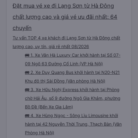
Đặt mua vé xe đi Lạng Sơn từ Hà Đông
chất lượng cao và giá vé ưu đãi nhất: 64
chuyến
Tư vấn TOP 4 xe khách đi Lạng Sơn từ Hà Đông chất
lượng cao, uy tín, giá rẻ nhất 08/2026
🚌 1. Xe Vân Hà Luxury Car khởi hành tại Số 07-
09 Ngõ 63 Đường Cổ Linh (VP Hà Nội)
🚌 2. Xe Duy Quang Bus khởi hành tại N20-N21
Khu đô thị Sài Đồng (Văn phòng Hà Nội)
🚌 3. Xe Hữu Nghị Express khởi hành tại Phòng
chờ Hải Âu, số 9 đường Ngô Gia Khảm, phường
Bồ Đề (Bến Xe Gia Lâm)
🚌 4. Xe Hùng Ngọc - Sông Lìu Limousine khởi
hành tại 42 Nguyễn Thời Trung, Thạch Bàn (Văn
Phòng Hà Nội)