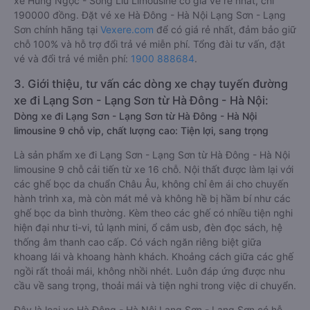
xe Hùng Ngọc - Sông Lìu Limousine có giá vé rẻ nhất, chỉ
190000 đồng. Đặt vé xe Hà Đông - Hà Nội Lạng Sơn - Lạng
Sơn chính hãng tại
Vexere.com
để có giá rẻ nhất, đảm bảo giữ
chỗ 100% và hỗ trợ đổi trả vé miễn phí. Tổng đài tư vấn, đặt
vé và đổi trả vé miễn phí:
1900 888684
.
3. Giới thiệu, tư vấn các dòng xe chạy tuyến đường
xe đi Lạng Sơn - Lạng Sơn từ Hà Đông - Hà Nội:
Dòng xe đi Lạng Sơn - Lạng Sơn từ Hà Đông - Hà Nội
limousine 9 chỗ vip, chất lượng cao: Tiện lợi, sang trọng
Là sản phẩm xe đi Lạng Sơn - Lạng Sơn từ Hà Đông - Hà Nội
limousine 9 chỗ cải tiến từ xe 16 chỗ. Nội thất được làm lại với
các ghế bọc da chuẩn Châu Âu, không chỉ êm ái cho chuyến
hành trình xa, mà còn mát mẻ và không hề bị hầm bí như các
ghế bọc da bình thường. Kèm theo các ghế có nhiều tiện nghi
hiện đại như ti-vi, tủ lạnh mini, ổ cắm usb, đèn đọc sách, hệ
thống âm thanh cao cấp. Có vách ngăn riêng biệt giữa
khoang lái và khoang hành khách. Khoảng cách giữa các ghế
ngồi rất thoải mái, không nhồi nhét. Luôn đáp ứng được nhu
cầu về sang trọng, thoải mái và tiện nghi trong việc di chuyển.
Đây là loại xe Hà Đông - Hà Nội Lạng Sơn - Lạng Sơn có hỗ