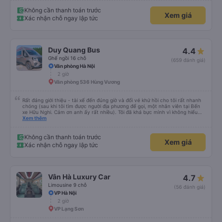
Không cần thanh toán trước
Xem giá
Xác nhận chỗ ngay lập tức
Duy Quang Bus
4.4
Ghế ngồi 16 chỗ
(659 đánh giá)
Văn phòng Hà Nội
2 giờ
Văn phòng 536 Hùng Vương
Rất đáng giới thiệu - tài xế đến đúng giờ và đổi vé khứ hồi cho tôi rất nhanh
chóng (sau khi tôi tìm được người địa phương để gọi, một nhân viên tại Bến
xe Hữu Nghi. Cảm ơn anh ấy rất nhiều). Tôi đã khá bực mình vì không hiểu
sao tài xế không đến đón tôi về Hà Nội, cuối cùng được biết là tôi đã đặt
Xem thêm
nhầm ngày hôm sau. Văn phòng đã cử tài xế đến trong vòng một giờ và tôi
chỉ trả thêm tiền nâng cấp lên xe limousine, vì đó là loại xe minivan đã được
đặt trước. Bài học rút ra - hãy kiểm tra kỹ trước khi đặt vé, tốt nhất là khi
Không cần thanh toán trước
Xem giá
bạn không còn buồn ngủ.
Xác nhận chỗ ngay lập tức
Vân Hà Luxury Car
4.7
Limousine 9 chỗ
(56 đánh giá)
VP Hà Nội
2 giờ
VP Lạng Sơn