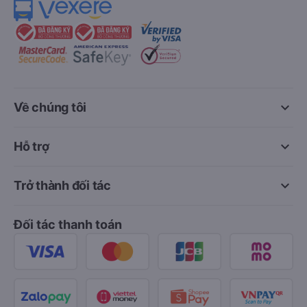
keyboard_arrow_down
Về chúng tôi
keyboard_arrow_down
Hỗ trợ
keyboard_arrow_down
Trở thành đối tác
Đối tác thanh toán