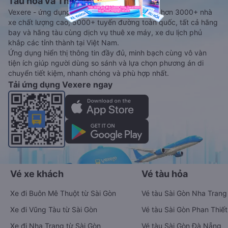
Tàu hoả và Thuê xe
Vexere - ứng dụng đặt vé đa phương tiện với hơn 3000+ nhà
xe chất lượng cao, 5000+ tuyến đường toàn quốc, tất cả hãng
bay và hãng tàu cùng dịch vụ thuê xe máy, xe du lịch phủ
khắp các tỉnh thành tại Việt Nam.
Ứng dụng hiển thị thông tin đầy đủ, minh bạch cùng vô vàn
tiện ích giúp người dùng so sánh và lựa chọn phương án di
chuyển tiết kiệm, nhanh chóng và phù hợp nhất.
Tải ứng dụng Vexere ngay
Vé xe khách
Vé tàu hỏa
Xe đi Buôn Mê Thuột từ Sài Gòn
Vé tàu Sài Gòn Nha Trang
Xe đi Vũng Tàu từ Sài Gòn
Vé tàu Sài Gòn Phan Thiết
Xe đi Nha Trang từ Sài Gòn
Vé tàu Sài Gòn Đà Nẵng