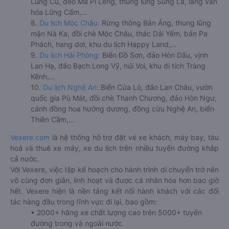
Lũng Cú, đèo Mã Pí Lèng, thung lũng Sủng Là, làng văn
hóa Lũng Cẩm,...
8.
Du lịch Mộc Châu:
Rừng thông Bản Áng, thung lũng
mận Nà Ka, đồi chè Mộc Châu, thác Dải Yếm, bản Pa
Phách, hang dơi, khu du lịch Happy Land,...
9.
Du lịch Hải Phòng:
Biển Đồ Sơn, đảo Hòn Dấu, vịnh
Lan Hạ, đảo Bạch Long Vỹ, núi Voi, khu di tích Tràng
Kênh,...
10.
Du lịch Nghệ An:
Biển Cửa Lò, đảo Lan Châu, vườn
quốc gia Pù Mát, đồi chè Thanh Chương, đảo Hòn Ngư,
cánh đồng hoa hướng dương, đồng cừu Nghệ An, biển
Thiên Cầm,...
Vexere.com
là hệ thống hỗ trợ đặt vé xe khách, máy bay, tàu
hoả và thuê xe máy, xe du lịch trên nhiều tuyến đường khắp
cả nước.
Với Vexere, việc lập kế hoạch cho hành trình di chuyển trở nên
vô cùng đơn giản, linh hoạt và được cá nhân hóa hơn bao giờ
hết. Vexere hiện là nền tảng kết nối hành khách với các đối
tác hàng đầu trong lĩnh vực đi lại, bao gồm:
• 2000+ hãng xe chất lượng cao trên 5000+ tuyến
đường trong và ngoài nước.