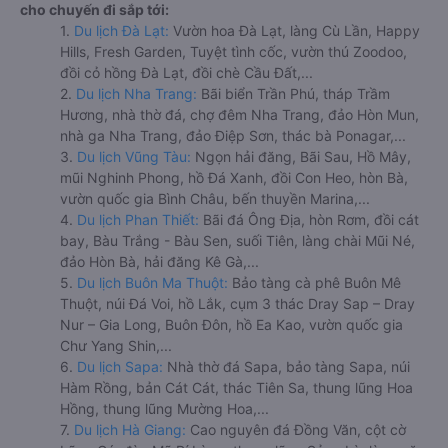
cho chuyến đi sắp tới:
1.
Du lịch Đà Lạt:
Vườn hoa Đà Lạt, làng Cù Lần, Happy
Hills, Fresh Garden, Tuyệt tình cốc, vườn thú Zoodoo,
đồi cỏ hồng Đà Lạt, đồi chè Cầu Đất,...
2.
Du lịch Nha Trang:
Bãi biển Trần Phú, tháp Trầm
Hương, nhà thờ đá, chợ đêm Nha Trang, đảo Hòn Mun,
nhà ga Nha Trang, đảo Điệp Sơn, thác bà Ponagar,...
3.
Du lịch Vũng Tàu:
Ngọn hải đăng, Bãi Sau, Hồ Mây,
mũi Nghinh Phong, hồ Đá Xanh, đồi Con Heo, hòn Bà,
vườn quốc gia Bình Châu, bến thuyền Marina,...
4.
Du lịch Phan Thiết:
Bãi đá Ông Địa, hòn Rơm, đồi cát
bay, Bàu Trắng - Bàu Sen, suối Tiên, làng chài Mũi Né,
đảo Hòn Bà, hải đăng Kê Gà,...
5.
Du lịch Buôn Ma Thuột:
Bảo tàng cà phê Buôn Mê
Thuột, núi Đá Voi, hồ Lắk, cụm 3 thác Dray Sap – Dray
Nur – Gia Long, Buôn Đôn, hồ Ea Kao, vườn quốc gia
Chư Yang Shin,...
6.
Du lịch Sapa:
Nhà thờ đá Sapa, bảo tàng Sapa, núi
Hàm Rồng, bản Cát Cát, thác Tiên Sa, thung lũng Hoa
Hồng, thung lũng Mường Hoa,...
7.
Du lịch Hà Giang:
Cao nguyên đá Đồng Văn, cột cờ