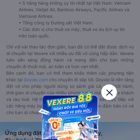
• 5 hãng hàng không uy tín nhất tại Việt Nam: Vietnam
Airlines, Vietjet Air, Bamboo Airways, Pacific Airlines và
Vietravel Airlines.
• Tổng công ty Đường sắt Việt Nam.
• Các đơn vị cho thuê xe máy, thuê xe du lịch uy tín
trên toàn quốc.
Chỉ với vài thao tác đơn giản, bạn đã có thể đặt được dịch vụ
di chuyển tại Vexere với nhiều ưu đãi vô cùng hấp dẫn. Vexere
luôn sẵn sàng đồng hành và mang đến cho bạn những
chuyến đi thoải mái, an toàn và trọn vẹn nhất.
Bên cạnh đó, bạn có thể tham khảo thêm các phương tiện
khác tại
Goyolo.com
cho chuyến đi sắp tới. Goyolo là nền tảng
đặt vé cho phép người dùng so sánh giá cả, giờ khởi hành,
thời gian di chuyển của nhiều phương tiện máy bay, xe khách
và tàu hoả. Hệ thống của Goyolo được liên kết trực tiếp với
các hãng máy bay, xe khách và tàu hoả, luôn đảm bảo có vé
cho bạn di chuyển.
Ứng dụng đặt vé Xe khách, Máy bay,