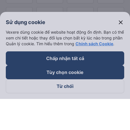
close
Sử dụng cookie
Vexere dùng cookie để website hoạt động ổn định. Bạn có thể
xem chi tiết hoặc thay đổi lựa chọn bất kỳ lúc nào trong phần
Quản lý cookie. Tìm hiểu thêm trong
Chính sách Cookie
.
Chấp nhận tất cả
Tùy chọn cookie
Từ chối
Theo dõi chúng tôi trên
Facebook
Tiktok
Youtube
Công ty TNHH Thương Mại Dịch Vụ Vexere