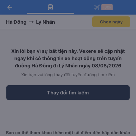
arrow_back
Tải app Vexere ngay!
Tải app Vexere
-30k
Mở app
Mở app
Nhận ưu đãi thành viên độc
-30k/ghế khi đặt vé máy bay qua
quyền
app
Hà Đông
Lý Nhân
Chọn ngày
Xin lỗi bạn vì sự bất tiện này. Vexere sẽ cập nhật
ngay khi có thông tin xe hoạt động trên tuyến
đường Hà Đông đi Lý Nhân ngày 08/08/2026
Xin bạn vui lòng thay đổi tuyến đường tìm kiếm
Thay đổi tìm kiếm
Bạn có thể tham khảo thêm một số điểm đến hấp dẫn khác