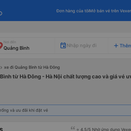
Đơn hàng của tôi
Mở bán vé trên Vexe
fo
Nơi đến
add
Nhập ngày đi
Thêm
xe đi Quảng Bình từ Hà Đông
Bình từ Hà Đông - Hà Nội chất lượng cao và giá vé ư
rống và ưu đãi khi đặt vé
S
⭐ 4.5/5 Nhờ ứng dụng Vexer