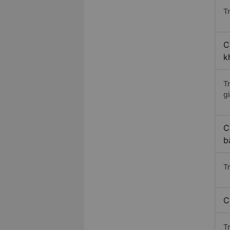
Tr
C
k
T
gi
C
b
T
C
T