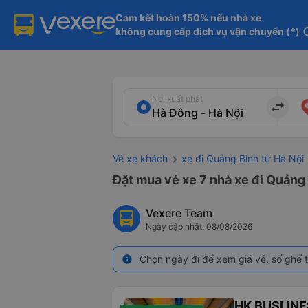
Cam kết hoàn 150% nếu nhà xe

không cung cấp dịch vụ vận chuyển (*)
in
Nơi xuất phát
import_export
Vé xe khách
xe đi Quảng Bình từ Hà Nội
Đặt mua vé xe 7 nhà xe đi Quảng 
Vexere Team
Ngày cập nhật: 08/08/2026
Chọn ngày đi để xem giá vé, số ghế t
info
HK BUSLINE