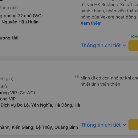
tốt với HK Buslines. Xe rất s
đánh giá)
hành khách, nhân viên thân 
ng phòng 22 chỗ (WC)
nóng của Vexere hoạt động h
0 Nguyễn Hữu Huân
với khách hàng. Nhược điểm: 
Xem thêm
trên ứng dụng quá nhanh, d
quay lại, điều này có thể dẫ
KH
ượng Hải
vì điểm trả khách chỉ ở văn 
keyboard_arrow_down
Thông tin chi tiết
không phải ở nhà tôi :) Ưu đ
đúng giờ. Điểm đón khách ch
ký. Nhân viên chuyên nghiệp
đánh giá 4.5 sao cho cả ứng
Tôi hy vọng ứng dụng và công
Mình đi có con nhỏ từ khi che
nh giá)
mang đến nhiều tiện ích hơn
nhiệt tình thân thiện
có app Vexere mà mình được
chỗ
tô của HK Buslines khá ổn. 
ường VIP (Có WC)
cabin riêng, nhân viên phục
hòng VIP
của Vexere làm việc hiệu qu
 Dịch vụ Do Lộ, Yên Nghĩa, Hà Đông, Hà
hàng. Điểm trừ: -0,5 sao thờ
quá nhanh, chọn dễ dàng bư
sửa, dẫn đến nguy cơ bị mất
keyboard_arrow_down
Thông tin chi tiết
hành, Kiến Giang, Lệ Thủy, Quảng Bình
hàng, chỉ tại văn phòng đại d
Điểm cộng: Xe xuất bến và 