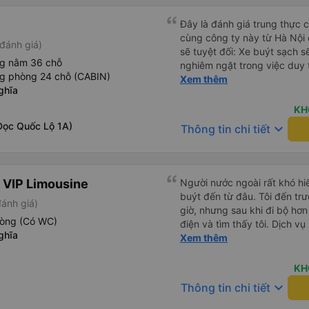
ký. Nhân viên chuyên nghiệp
sao cho cả app Vexere và H
Đây là đánh giá trung thực củ
triển để mang lại trải nghiệm
cùng công ty này từ Hà Nội
đánh giá)
sẽ tuyệt đối: Xe buýt sạch s
ng nằm 36 chỗ
nghiêm ngặt trong việc duy 
ng phòng 24 chỗ (CABIN)
phép ăn trên xe. Đây là lần đ
Xem thêm
ghĩa
đến vấn đề sạch sẽ như vậy 
xe buýt đều trông mới và sạc
KH
trên xe hoạt động hoàn hảo 
Dọc Quốc Lộ 1A)
keyboard_arrow_down
Thông tin chi tiết
sạc: Có sẵn cổng sạc USB v
tiên tôi thấy. • Môi trường 
bật đèn không cần thiết hoặc
thư giãn và ngủ trong suốt h
 VIP Limousine
Người nước ngoài rất khó hiể
xuyên: Họ lên lịch dừng thư
buýt đến từ đâu. Tôi đến tr
đánh giá)
mọi người. Điểm chưa tốt: •
giờ, nhưng sau khi đi bộ hơn
chót: Vài giờ trước khi khởi 
hòng (Có WC)
điện và tìm thấy tôi. Dịch v
điểm đón đã được thay đổi 
ghĩa
tôi ngủ ngon hơn ở khách sạn 
Xem thêm
khoảng 30 phút. Tuy nhiên, 
hơn nếu tiếng còi xe bớt to h
VND, tôi thấy công bằng. • T
cho điểm tối đa. Cảm ơn bạn 
KH
không thực sự thân thiện h
keyboard_arrow_down
mức không thể chịu nổi. • X
Thông tin chi tiết
chúng tôi chuyển sang xe b