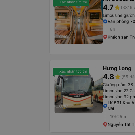
Xác nhận tức thì
4.7
star
(3319 
Limousine giườ
Văn phòng 7
8h
Khách sạn Th
Hưng Long
Xác nhận tức thì
4.8
star
(55 đá
Giường nằm 38 
Limousine 22 Gi
Limousine 32 p
LK 531 Khu A
Nội
10h25m
Nguyễn Tất T