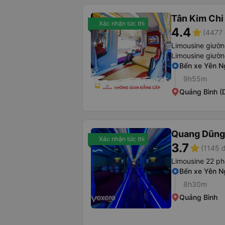
Tân Kim Chi
Xác nhận tức thì
4.4
star
(4477 
Limousine giườ
Limousine giườ
Bến xe Yên N
9h55m
Quảng Bình (
Quang Dũng
Xác nhận tức thì
3.7
star
(1145 
Limousine 22 p
Bến xe Yên N
8h30m
Quảng Bình