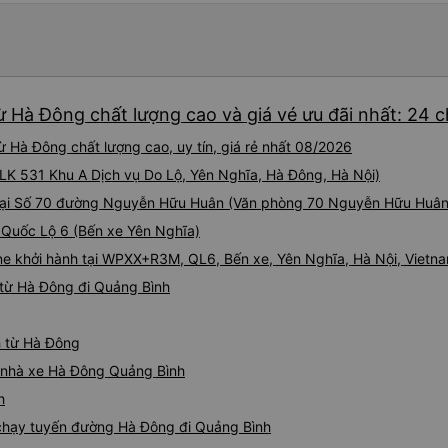
mình ở Đà Nẵng, xe quá đông
ghế nhựa ở lối đi giữa, điều
Mặc dù có một vài bất tiện nh
cực với công ty này. Đây là 
từng sử dụng ở Việt Nam. Sự
tạo nên sự khác biệt đáng kể
ừ Hà Đông chất lượng cao và giá vé ưu đãi nhất: 24 
cho bất kỳ ai đi tuyến đườn
 Hà Đông chất lượng cao, uy tín, giá rẻ nhất 08/2026
 (LK 531 Khu A Dịch vụ Do Lộ, Yên Nghĩa, Hà Đông, Hà Nội)
 tại Số 70 đường Nguyễn Hữu Huân (Văn phòng 70 Nguyễn Hữu Huân
i Quốc Lộ 6 (Bến xe Yên Nghĩa)
ne khởi hành tại WPXX+R3M, QL6, Bến xe, Yên Nghĩa, Hà Nội, Vietn
từ Hà Đông đi Quảng Bình
h từ Hà Đông
iá nhà xe Hà Đông Quảng Bình
h
e chạy tuyến đường Hà Đông đi Quảng Bình