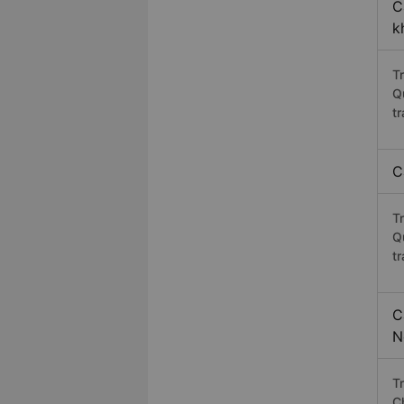
C
k
T
Q
t
C
T
Q
t
C
N
T
C