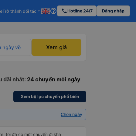
help_outline
phone
Hotline 24/7
Đăng nhập
re
Trở thành đối tác
arrow_drop_down
Xem giá
 ngày về
u đãi nhất
: 24 chuyến mỗi ngày
Xem bộ lọc chuyến phổ biến
Chọn ngày
e, tôi đã có một chuyến đi khá