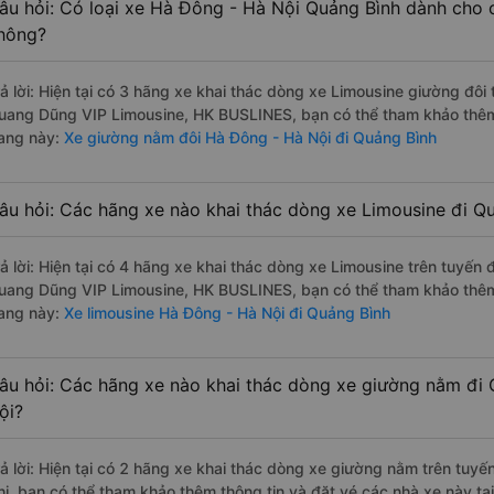
âu hỏi: Có loại xe Hà Đông - Hà Nội Quảng Bình dành cho c
hông?
rả lời: Hiện tại có 3 hãng xe khai thác dòng xe Limousine giường đôi
uang Dũng VIP Limousine, HK BUSLINES, bạn có thể tham khảo thêm t
rang này:
Xe giường nằm đôi Hà Đông - Hà Nội đi Quảng Bình
âu hỏi: Các hãng xe nào khai thác dòng xe Limousine đi Q
rả lời: Hiện tại có 4 hãng xe khai thác dòng xe Limousine trên tuyến
uang Dũng VIP Limousine, HK BUSLINES, bạn có thể tham khảo thêm t
rang này:
Xe limousine Hà Đông - Hà Nội đi Quảng Bình
âu hỏi: Các hãng xe nào khai thác dòng xe giường nằm đi
ội?
rả lời: Hiện tại có 2 hãng xe khai thác dòng xe giường nằm trên tuy
hi, bạn có thể tham khảo thêm thông tin và đặt vé các nhà xe này tại