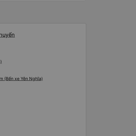
 và tôi phải ngồi trên một chiếc
 này không lý tưởng. Nhìn chung:
ỏ, tôi đã có trải nghiệm tích
dịch vụ xe buýt tốt nhất mà tôi
 sạch sẽ, thoải mái và yên tĩnh
 và tôi sẽ giới thiệu dịch vụ này
chuyến
g này.
)
am (Bến xe Yên Nghĩa)