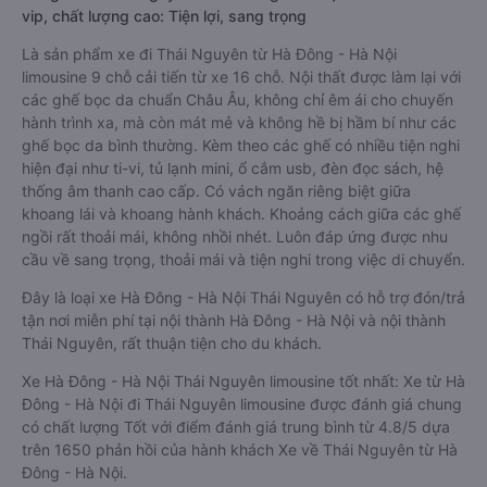
vip, chất lượng cao: Tiện lợi, sang trọng
Là sản phẩm xe đi Thái Nguyên từ Hà Đông - Hà Nội
limousine 9 chỗ cải tiến từ xe 16 chỗ. Nội thất được làm lại với
các ghế bọc da chuẩn Châu Âu, không chỉ êm ái cho chuyến
hành trình xa, mà còn mát mẻ và không hề bị hầm bí như các
ghế bọc da bình thường. Kèm theo các ghế có nhiều tiện nghi
hiện đại như ti-vi, tủ lạnh mini, ổ cắm usb, đèn đọc sách, hệ
thống âm thanh cao cấp. Có vách ngăn riêng biệt giữa
khoang lái và khoang hành khách. Khoảng cách giữa các ghế
ngồi rất thoải mái, không nhồi nhét. Luôn đáp ứng được nhu
cầu về sang trọng, thoải mái và tiện nghi trong việc di chuyển.
Đây là loại xe Hà Đông - Hà Nội Thái Nguyên có hỗ trợ đón/trả
tận nơi miễn phí tại nội thành Hà Đông - Hà Nội và nội thành
Thái Nguyên, rất thuận tiện cho du khách.
Xe Hà Đông - Hà Nội Thái Nguyên limousine tốt nhất: Xe từ Hà
Đông - Hà Nội đi Thái Nguyên limousine được đánh giá chung
có chất lượng Tốt với điểm đánh giá trung bình từ 4.8/5 dựa
trên 1650 phản hồi của hành khách Xe về Thái Nguyên từ Hà
Đông - Hà Nội.