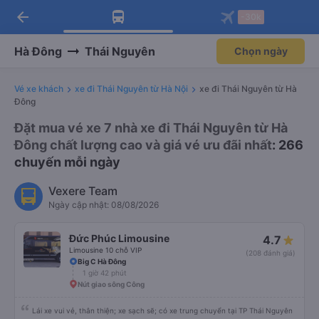
arrow_back
Tải app Vexere ngay!
Tải app Vexere
-30k
Mở app
Mở app
Nhận ưu đãi thành viên độc
-30k/ghế khi đặt vé máy bay qua
quyền
app
Hà Đông
Thái Nguyên
Chọn ngày
Vé xe khách
xe đi Thái Nguyên từ Hà Nội
xe đi Thái Nguyên từ Hà
Đông
Đặt mua vé xe 7 nhà xe đi Thái Nguyên từ Hà
Đông chất lượng cao và giá vé ưu đãi nhất
: 266
chuyến mỗi ngày
Vexere Team
Ngày cập nhật: 08/08/2026
Đức Phúc Limousine
4.7
Limousine 10 chỗ VIP
(208 đánh giá)
Big C Hà Đông
1 giờ 42 phút
Nút giao sông Công
Lái xe vui vẻ, thân thiện; xe sạch sẽ; có xe trung chuyển tại TP Thái Nguyên