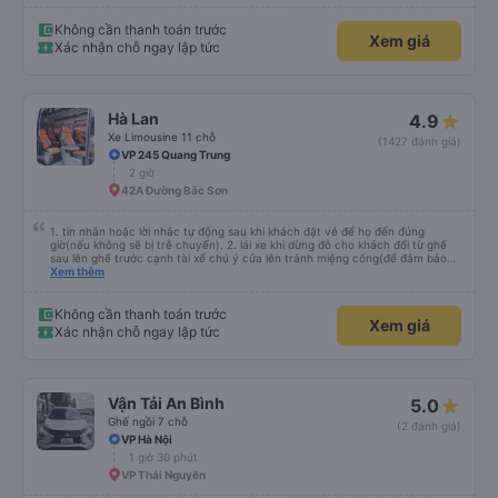
Không cần thanh toán trước
Xem giá
Xác nhận chỗ ngay lập tức
Hà Lan
4.9
Xe Limousine 11 chỗ
(1427 đánh giá)
VP 245 Quang Trung
2 giờ
42A Đường Bắc Sơn
1. tin nhắn hoặc lời nhắc tự động sau khi khách đặt vé để họ đến đúng
giờ(nếu không sẽ bị trễ chuyến). 2. lái xe khi dừng đỗ cho khách đổi từ ghế
sau lên ghế trước cạnh tài xế chú ý cửa lên tránh miệng cống(để đảm bảo
an toàn cho khách- tại HN: miệng cống bằng sắt chữ nhật dạng ô lưới, cửa
Xem thêm
miệng cống còn kết nối với vỉa hè tương đương 1 viên gạch lát viền vỉa hè
50-60cm. 3. Thái độ và tay nghề tài xế tốt. Bác tài đã cố gắng để về đến
Tng kịp 20h, để khách nối chuyến Xe 11 chỗ nên thoáng đãng.
Không cần thanh toán trước
Xem giá
Xác nhận chỗ ngay lập tức
Vận Tải An Bình
5.0
Ghế ngồi 7 chỗ
(2 đánh giá)
VP Hà Nội
1 giờ 30 phút
VP Thái Nguyên