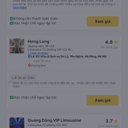
nhiên nếu nhà xe đổi bên sản xuất khăn giấy thì sẽ hay hơn, khăn giấy có
mùi hơi lạ. Còn lại mình đã chứng kiến nhiều sự thay đổi của nhà xe trong 2
tháng vừa rồi: tài xế và phụ xe ngày càng thân thiện, quy trình phục vụ rõ
Xem thêm
ràng và phục vụ nhanh chóng, đã giải quyết điểm nghẽn trung chuyển ở Hà
Nội khi đã phân vùng từng xe
Không cần thanh toán trước
Xem giá
Xác nhận chỗ ngay lập tức
Hưng Long
4.8
Giường nằm 38 chỗ
(55 đánh giá)
Limousine 22 Giường VIP (Có WC)
+1 loại xe khác
LK 531 Khu A Dịch vụ Do Lộ, Yên Nghĩa, Hà Đông, Hà Nội
4 giờ 40 phút
Hoàng Mai.
Lái xe an toàn
Mình đi có con nhỏ từ khi check in đến lên xe . nhân viên rất nhiệt tình thân
thiện
Xác nhận chỗ ngay lập tức
Xem giá
Quang Dũng VIP Limousine
3.7
Limousine 22 phòng (Có WC)
(1141 đánh giá)