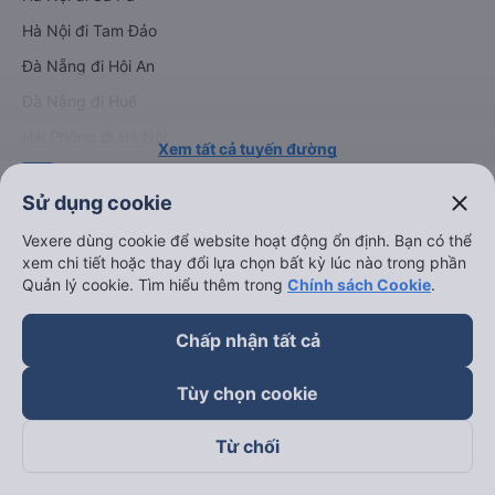
Hà Nội đi Tam Đảo
Đà Nẵng đi Hội An
Đà Nẵng đi Huế
Hải Phòng đi Hà Nội
Xem tất cả tuyến đường
close
Sử dụng cookie
Vexere dùng cookie để website hoạt động ổn định. Bạn có thể
xem chi tiết hoặc thay đổi lựa chọn bất kỳ lúc nào trong phần
Quản lý cookie. Tìm hiểu thêm trong
Chính sách Cookie
.
keyboard_arrow_down
Về chúng tôi
Chấp nhận tất cả
Tùy chọn cookie
keyboard_arrow_down
Hỗ trợ
Từ chối
keyboard_arrow_down
Trở thành đối tác