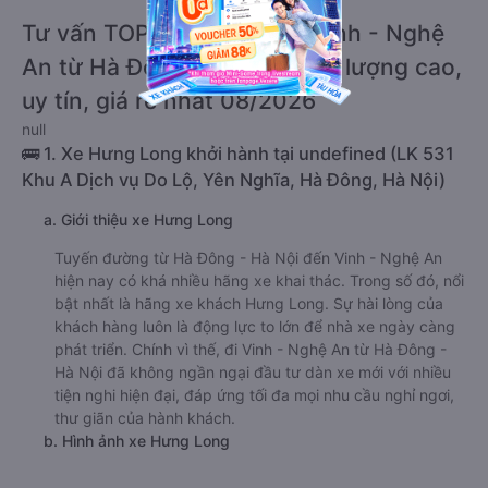
Tư vấn TOP 3 xe khách đi Vinh - Nghệ
An từ Hà Đông - Hà Nội chất lượng cao,
uy tín, giá rẻ nhất 08/2026
null
🚌 1. Xe Hưng Long khởi hành tại undefined (LK 531
Khu A Dịch vụ Do Lộ, Yên Nghĩa, Hà Đông, Hà Nội)
a. Giới thiệu xe Hưng Long
Tuyến đường từ Hà Đông - Hà Nội đến Vinh - Nghệ An
hiện nay có khá nhiều hãng xe khai thác. Trong số đó, nổi
bật nhất là hãng xe khách Hưng Long. Sự hài lòng của
khách hàng luôn là động lực to lớn để nhà xe ngày càng
phát triển. Chính vì thế, đi Vinh - Nghệ An từ Hà Đông -
Hà Nội đã không ngần ngại đầu tư dàn xe mới với nhiều
tiện nghi hiện đại, đáp ứng tối đa mọi nhu cầu nghỉ ngơi,
thư giãn của hành khách.
b. Hình ảnh xe Hưng Long