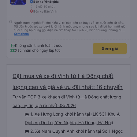
Bến xe Yên Nghĩa
5 giờ 30 phút
Bến xe Bắc Vinh
Người nước ngoài rất khó hiểu vị trí của bến xe buýt và xe buýt đến từ đâu.
Tôi đến trước giờ xe buýt khởi hành một giờ, nhưng sau khi đi bộ hơn một giờ,
cuối cùng họ cũng gọi điện và tìm thấy tôi. Dịch vụ bình thường, nhưng dù
sao thì tôi ngủ ngon hơn ở khách sạn vì tôi rất thoải mái. Sẽ tuyệt hơn nếu
Xem thêm
tiếng còi xe bớt to hơn. Nhưng tôi thích nó nên tôi cho điểm tối đa. Cảm ơn
bạn rất nhiều.
Không cần thanh toán trước
Xem giá
Xác nhận chỗ ngay lập tức
Đặt mua vé xe đi Vinh từ Hà Đông chất
lượng cao và giá vé ưu đãi nhất: 16 chuyến
Tư vấn TOP 3 xe khách đi Vinh từ Hà Đông chất lượng
cao, uy tín, giá rẻ nhất 08/2026
🚌 1. Xe Hưng Long khởi hành tại (LK 531 Khu A
Dịch vụ Do Lộ, Yên Nghĩa, Hà Đông, Hà Nội)
🚌 2. Xe Nam Quỳnh Anh khởi hành tại Số 1 Ngọc