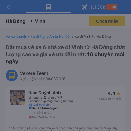
arrow_back
Tải app Vexere ngay!
Tải app Vexere
1.130
k
-30k
Mở app
Mở app
Nhận ưu đãi thành viên độc
-30k/ghế khi đặt vé máy bay qua
quyền
app
Hà Đông
Vinh
Chọn ngày
Vé xe khách
xe đi Nghệ An từ Hà Nội
xe đi Vinh từ Hà Đông
Đặt mua vé xe 6 nhà xe đi Vinh từ Hà Đông chất
lượng cao và giá vé ưu đãi nhất
: 16 chuyến mỗi
ngày
Vexere Team
Ngày cập nhật: 08/08/2026
Nam Quỳnh Anh
4.4
Limousine 22 phòng VIP
(2223 đánh giá)
Limousine giường phòng 32 chỗ
+2 loại xe khác
Bến xe Nước Ngầm
6 giờ 5 phút
Bến Xe Bắc Vinh
Quy trình phục vụ của nhà xe rất tốt, gần như rất ít chỗ cần cải thiện. Tuy