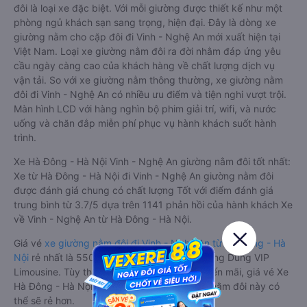
đôi là loại xe đặc biệt. Với mỗi giường được thiết kế như một
phòng ngủ khách sạn sang trọng, hiện đại. Đây là dòng xe
giường nằm cho cặp đôi đi Vinh - Nghệ An mới xuất hiện tại
Việt Nam. Loại xe giường nằm đôi ra đời nhằm đáp ứng yêu
cầu ngày càng cao của khách hàng về chất lượng dịch vụ
vận tải. So với xe giường nằm thông thường, xe giường nằm
đôi đi Vinh - Nghệ An có nhiều ưu điểm và tiện nghi vượt trội.
Màn hình LCD với hàng nghìn bộ phim giải trí, wifi, và nước
uống và chăn đắp miễn phí phục vụ hành khách suốt hành
trình.
Xe Hà Đông - Hà Nội Vinh - Nghệ An giường nằm đôi tốt nhất:
Xe từ Hà Đông - Hà Nội đi Vinh - Nghệ An giường nằm đôi
được đánh giá chung có chất lượng Tốt với điểm đánh giá
trung bình từ 3.7/5 dựa trên 1141 phản hồi của hành khách Xe
về Vinh - Nghệ An từ Hà Đông - Hà Nội.
Giá vé
xe giường nằm đôi đi Vinh - Nghệ An từ Hà Đông - Hà
Nội
rẻ nhất là 550000VND của hãng xe Quang Dũng VIP
Limousine. Tùy thuộc vào chương trình khuyến mãi, giá vé Xe
Hà Đông - Hà Nội đi Vinh - Nghệ An giường nằm đôi này có
thể sẽ rẻ hơn.