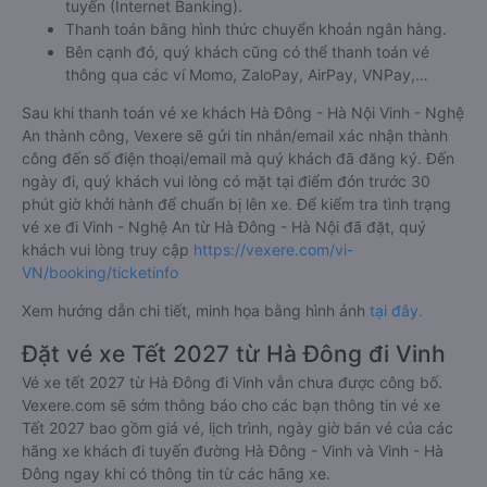
tuyến (Internet Banking).
Thanh toán bằng hình thức chuyển khoản ngân hàng.
Bên cạnh đó, quý khách cũng có thể thanh toán vé
thông qua các ví Momo, ZaloPay, AirPay, VNPay,…
Sau khi thanh toán vé xe khách Hà Đông - Hà Nội Vinh - Nghệ
An thành công, Vexere sẽ gửi tin nhắn/email xác nhận thành
công đến số điện thoại/email mà quý khách đã đăng ký. Đến
ngày đi, quý khách vui lòng có mặt tại điểm đón trước 30
phút giờ khởi hành để chuẩn bị lên xe. Để kiểm tra tình trạng
vé xe đi Vinh - Nghệ An từ Hà Đông - Hà Nội đã đặt, quý
khách vui lòng truy cập
https://vexere.com/vi-
VN/booking/ticketinfo
Xem hướng dẫn chi tiết, minh họa bằng hình ảnh
tại đây.
Đặt vé xe Tết 2027 từ Hà Đông đi Vinh
Vé xe tết 2027 từ Hà Đông đi Vinh vẫn chưa được công bố.
Vexere.com sẽ sớm thông báo cho các bạn thông tin vé xe
Tết 2027 bao gồm giá vé, lịch trình, ngày giờ bán vé của các
hãng xe khách đi tuyến đường Hà Đông - Vinh và Vinh - Hà
Đông ngay khi có thông tin từ các hãng xe.