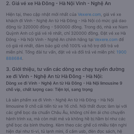
2. Giá vé xe Hà Đông - Hà Nội Vinh - Nghệ An
Hiện tại, theo cập nhật mới nhất của
Vexere.com
, giá vé xe
khách đi Vinh - Nghệ An từ Hà Đông - Hà Nội có mức giá dao
động từ 320000 đồng - 590000 đồng. Trong đó, nhà xe Nam
Quỳnh Anh có giá vé rẻ nhất, chỉ 320000 đồng. Đặt vé xe Hà
Đông - Hà Nội Vinh - Nghệ An chính hãng tại
Vexere.com
để
có giá rẻ nhất, đảm bảo giữ chỗ 100% và hỗ trợ đổi trả vé
miễn phí. Tổng đài tư vấn, đặt vé và đổi trả vé miễn phí:
1900
888684
.
3. Giới thiệu, tư vấn các dòng xe chạy tuyến đường
xe đi Vinh - Nghệ An từ Hà Đông - Hà Nội:
Dòng xe đi Vinh - Nghệ An từ Hà Đông - Hà Nội limousine 9
chỗ vip, chất lượng cao: Tiện lợi, sang trọng
Là sản phẩm xe đi Vinh - Nghệ An từ Hà Đông - Hà Nội
limousine 9 chỗ cải tiến từ xe 16 chỗ. Nội thất được làm lại với
các ghế bọc da chuẩn Châu Âu, không chỉ êm ái cho chuyến
hành trình xa, mà còn mát mẻ và không hề bị hầm bí như các
ghế bọc da bình thường. Kèm theo các ghế có nhiều tiện nghi
hiện đại như ti-vi, tủ lạnh mini, ổ cắm usb, đèn đọc sách, hệ