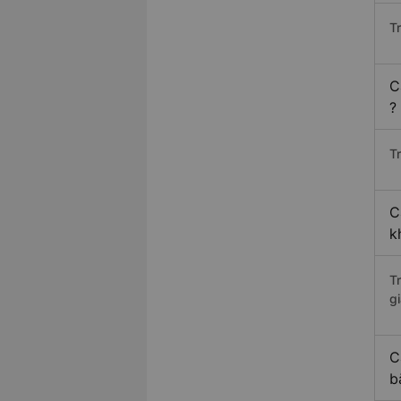
T
C
?
Tr
C
k
T
gi
C
b