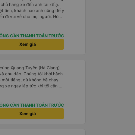
h chủ hãng xe đến anh tài xế ạ.
iệt tình, khách nào anh cũng để ý
n đi vui vẻ cho mọi người. Hôm
 đường tắc làm xe đi muộn nhiều,
lo từ a-z chứ không có phụ xe
 thấy anh lái xe vẫn cố gắng
ÔNG CẦN THANH TOÁN TRƯỚC
 vẻ nhất có thể. Mình nghĩ
Xem giá
e ở tất cả các xe cho lái xe đỡ
e biết nói tiếng Anh, hoặc mở
h giao tiếp cho các anh lái xe
 thấy những chuyến lên các vùng
ịch cùng Quang Tuyến (Hà Giang).
 nước ngoài, nhưng họ lại không
n và chu đáo. Chúng tôi khởi hành
n dù tài xế - phụ xe có nhiệt tình
n một tiếng, dù không hề chạy
ểu được hay có trải nghiệm vui
 xe ngay lập tức khi tôi cần đi
 chúng tôi cảm thấy hoàn toàn an
 rất khuyến khích mọi người sử
y.
ÔNG CẦN THANH TOÁN TRƯỚC
Xem giá