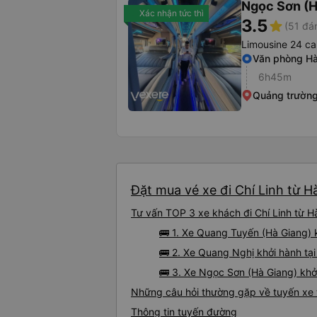
Ngọc Sơn (H
Xác nhận tức thì
3.5
star
(51 đá
Limousine 24 ca
Văn phòng Hà
6h45m
Quảng trường
Đặt mua vé xe đi Chí Linh từ H
Tư vấn TOP 3 xe khách đi Chí Linh từ Hà
🚌 1. Xe Quang Tuyến (Hà Giang) 
🚌 2. Xe Quang Nghị khởi hành tạ
🚌 3. Xe Ngọc Sơn (Hà Giang) khở
Những câu hỏi thường gặp về tuyến xe t
Thông tin tuyến đường