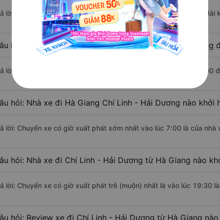
rả lời: Đoạn đường đi Chí Linh - Hải Dương từ Hà Giang có chiều dà
âu hỏi: Mỗi ngày có bao nhiêu chuyến xe khách Hà Giang đ
rả lời: Trung bình mỗi ngày có khoảng 5 chuyến xe bắt đầu từ 7:00 
âu hỏi: Nhà xe đi Hà Giang Chí Linh - Hải Dương nào khởi
rả lời: Chuyến xe có giờ xuất phát sớm nhất vào lúc 7:00 là của nhà
âu hỏi: Nhà xe đi Chí Linh - Hải Dương từ Hà Giang nào khở
rả lời: Chuyến xe có giờ xuất phát trễ (muộn) nhất là vào lúc 19:30 
âu hỏi: Review xe đi Chí Linh - Hải Dương từ Hà Giang nào 