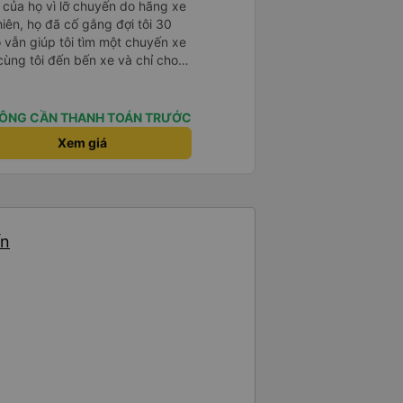
 của họ vì lỡ chuyến do hãng xe
hiên, họ đã cố gắng đợi tôi 30
ọ vẫn giúp tôi tìm một chuyến xe
cùng tôi đến bến xe và chỉ cho
iệp.
ÔNG CẦN THANH TOÁN TRƯỚC
Xem giá
ến