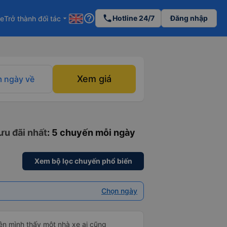
help_outline
phone
Hotline 24/7
Đăng nhập
re
Trở thành đối tác
arrow_drop_down
Xem giá
 ngày về
ưu đãi nhất
: 5 chuyến mỗi ngày
Xem bộ lọc chuyến phổ biến
Chọn ngày
iên mình thấy một nhà xe ai cũng