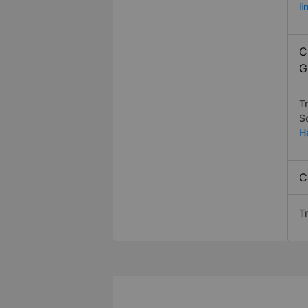
l
C
G
T
S
H
C
Tr