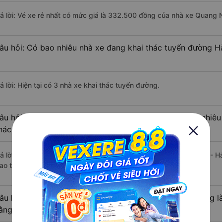
rả lời: Vé xe rẻ nhất có mức giá là 332.500 đồng của nhà xe Quang 
âu hỏi: Có bao nhiêu nhà xe đang khai thác tuyến đường H
ả lời: Hiện tại có 3 nhà xe khai thác tuyến đường.
âu hỏi: Từ Hà Giang đi Chí Linh - Hải Dương mất bao nhiêu
hách?
rả lời: Thời gian di chuyển bằng xe khách từ Hà Giang đi Chí Linh -
ao thông thuận lợi.
âu hỏi: Khoảng cách từ Hà Giang đi Chí Linh - Hải Dương l
ằng xe khách?