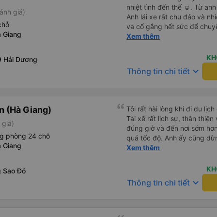
nhiệt tình đến thế ☺️. Từ an
ánh giá)
Anh lái xe rất chu đáo và nh
chỗ
và cố gắng hết sức để chuyế
 Giang
qua cuối tuần nên rất đông,
Xem thêm
cũng chỉ có mình anh lái xe 
nên ai cũng mệt, nhưng mình
KH
9 Hải Dương
khiến mọi người thấy thoải mái vui
keyboard_arrow_down
Thông tin chi tiết
hãng xe có thể có thêm phụ x
mệt, tìm thêm các bạn phụ x
các lớp phụ đạo dạy tiếng An
đường dài. Vì cá nhân mình
 (Hà Giang)
Tôi rất hài lòng khi đi du l
du lịch thế này nhiều khách
Tài xế rất lịch sự, thân thiệ
 giá)
giao tiếp được với tài xế, nê
đúng giờ và đến nơi sớm hơ
đến đâu, chưa chắc họ đã hi
ng phòng 24 chỗ
quá tốc độ. Anh ấy cũng dừng
trên xe.
 Giang
vệ sinh. Suốt cả chuyến đi,
Xem thêm
toàn. Dịch vụ tuyệt vời – tôi
dụng dịch vụ của công ty nà
KH
 Sao Đỏ
keyboard_arrow_down
Thông tin chi tiết