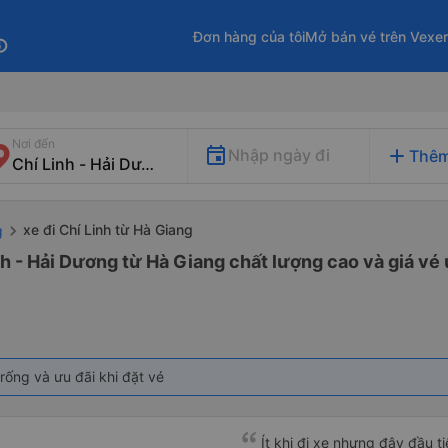
Đơn hàng của tôi
Mở bán vé trên Vexe
fo
Nơi đến
add
Nhập ngày đi
Thêm
xe đi Chí Linh từ Hà Giang
g
nh - Hải Dương từ Hà Giang chất lượng cao và giá vé 
rống và ưu đãi khi đặt vé
Ít khi đi xe nhưng đây đầu t