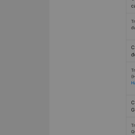
c
T
đ
C
đ
T
(
H
C
G
T
Q