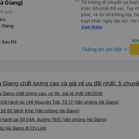
à Giang)
Tôi không đi chuyến xe buýt
khác (tôi phải đổi xe). Tuy n
nh giá)
phút, và dù tôi không kịp, h
bin
buýt khác ngay lập tức. Họ 
 Giang
tôi tuyến xe. Rất chuyên ngh
Xem thêm
KH
 Sao Đỏ
keyboard_arrow_down
Thông tin chi tiết
à Giang chất lượng cao và giá vé ưu đãi nhất: 5 chuy
 Giang chất lượng cao, uy tín, giá rẻ nhất 08/2026
khởi hành tại 148 Nguyễn Trãi, Tổ 17 (Văn phòng Hà Giang)
i Số 60 Minh Khai (Văn phòng Hà Giang)
i hành tại Số 04A, đường 19/5 (Văn phòng Hà Giang)
ừ Hà Giang đi Chí Linh