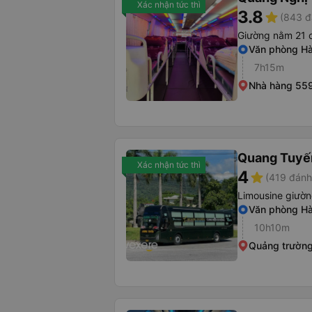
Xác nhận tức thì
3.8
star
(843 đ
Giường nằm 21 
Văn phòng Hà
7h15m
Nhà hàng 55
Quang Tuyến
Xác nhận tức thì
4
star
(419 đánh
Limousine giườ
Văn phòng Hà
10h10m
Quảng trường