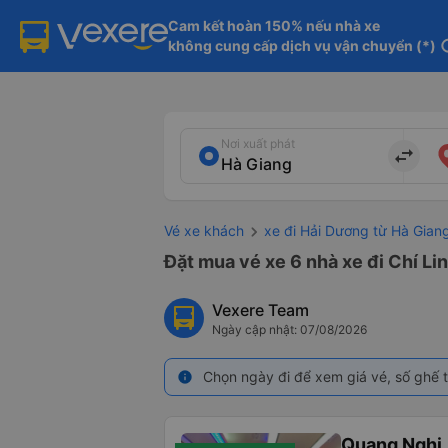
Cam kết hoàn 150% nếu nhà xe

không cung cấp dịch vụ vận chuyển (*)
in
Nơi xuất phát
import_export
Vé xe khách
xe đi Hải Dương từ Hà Gian
Đặt mua vé xe 6 nhà xe đi Chí Li
Vexere Team
Ngày cập nhật: 07/08/2026
Chọn ngày đi để xem giá vé, số ghế t
info
Quang Nghị