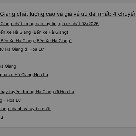
đường dài. Vì cá nhân mình
phải lỗi của công ty xe buýt
du lịch thế này nhiều khách
đều hoàn hảo.
Giang chất lượng cao và giá vé ưu đãi nhất: 4 chuyế
giao tiếp được với tài xế, nê
đến đâu, chưa chắc họ đã hi
Giang chất lượng cao, uy tín, giá rẻ nhất 08/2026
trên xe.
 Bến Xe Hà Giang (Bến xe Hà Giang)
i Bến Xe Hà Giang (Bến Xe Hà Giang)
từ Hà Giang đi Hoa Lư
 Hà Giang
á nhà xe Hà Giang Hoa Lư
e chạy tuyến đường Hà Giang đi Hoa Lư
g - Hoa Lư
iang nhanh và uy tín nhất
Lư