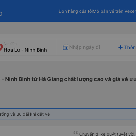
Đơn hàng của tôi
Mở bán vé trên Vexe
fo
Nơi đến
add
Nhập ngày đi
Thêm
 - Ninh Bình từ Hà Giang chất lượng cao và giá vé ưu
rống và ưu đãi khi đặt vé
Chuyến đi xe buýt tuyệt vời,