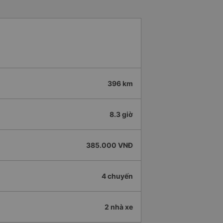
396 km
8.3 giờ
385.000 VNĐ
4 chuyến
2 nhà xe