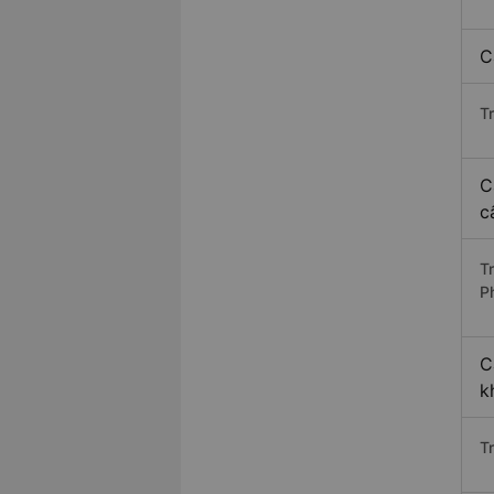
C
T
C
c
T
P
C
k
T