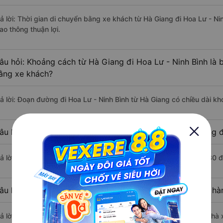
rả lời: Thời gian di chuyển bằng xe khách từ Hà Giang đi Hoa Lư - Ni
ao thông thuận lợi.
âu hỏi: Khoảng cách từ Hà Giang đi Hoa Lư - Ninh Bình là 
ằng xe khách?
rả lời: Đoạn đường đi Hoa Lư - Ninh Bình từ Hà Giang có chiều dài k
âu hỏi: Mỗi ngày có bao nhiêu chuyến xe khách Hà Giang đ
rả lời: Trung bình mỗi ngày có khoảng 4 chuyến xe bắt đầu từ 7:30 
âu hỏi: Nhà xe đi Hà Giang Hoa Lư - Ninh Bình nào khởi h
rả lời: Chuyến xe có giờ xuất phát sớm nhất vào lúc 7:30 là của nhà