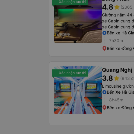
Xác nhận tức thì
4.8
star
(2365 
Giường nằm 44 
xe Cabin cung 
xe Cabin cung 
Bến xe Hà Gi
7h30m
Bến xe Đồng
Quang Nghị
Xác nhận tức thì
3.8
star
(843 đ
Limousine giườ
Bến Xe Hà Gi
8h45m
Bến xe Đồng