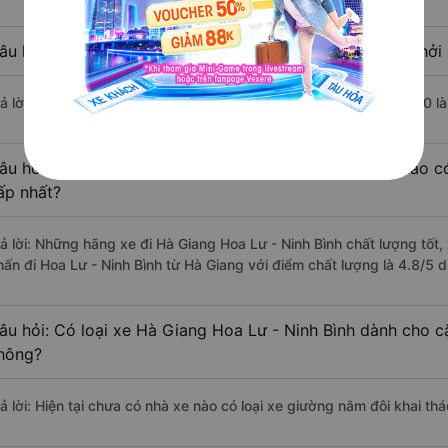
âu hỏi: Nhà xe đi Hoa Lư - Ninh Bình từ Hà Giang nào khởi 
rả lời: Chuyến xe có giờ xuất phát trễ (muộn) nhất là vào lúc 20:10 
âu hỏi: Review xe đi Hoa Lư - Ninh Bình từ Hà Giang nào có
ấp nhất?
rả lời: Những hãng xe đi Hà Giang Hoa Lư - Ninh Bình chất lượng tốt,
hấn đi Hoa Lư - Ninh Bình từ Hà Giang với điểm chất lượng là 4.8/5
âu hỏi: Có loại xe Hà Giang Hoa Lư - Ninh Bình dành cho c
hông?
rả lời: Hiện tại chưa có nhà xe nào có loại xe giường nằm đôi khai th