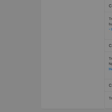
C
T
b
- 
C
T
N
H
C
Tr