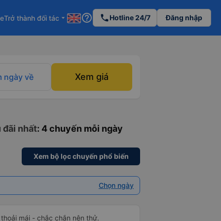
help_outline
phone
Hotline 24/7
Đăng nhập
re
Trở thành đối tác
arrow_drop_down
Xem giá
 ngày về
 đãi nhất
: 4 chuyến mỗi ngày
Xem bộ lọc chuyến phổ biến
Chọn ngày
 thoải mái - chắc chắn nên thử.