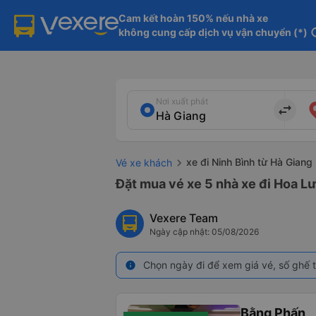
Cam kết hoàn 150% nếu nhà xe

không cung cấp dịch vụ vận chuyển (*)
in
Nơi xuất phát
import_export
xe đi Ninh Bình từ Hà Giang
Vé xe khách
Đặt mua vé xe 5 nhà xe đi Hoa Lư
Vexere Team
Ngày cập nhật: 05/08/2026
Chọn ngày đi để xem giá vé, số ghế t
info
Bằng Phấn