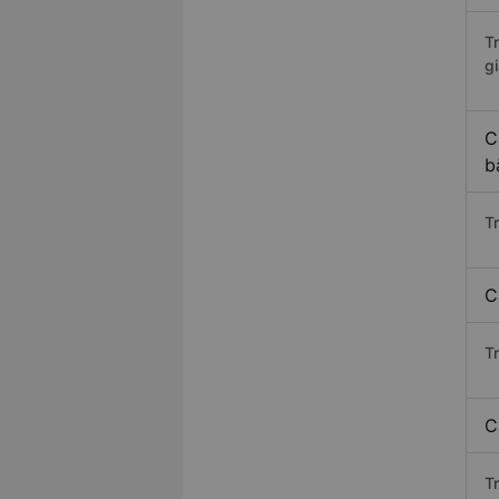
T
gi
C
b
T
C
T
C
T