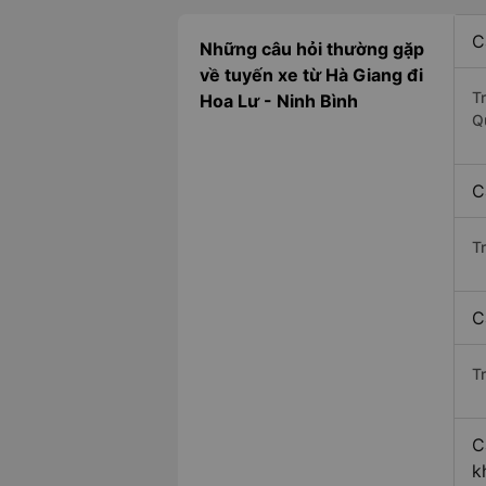
C
Những câu hỏi thường gặp
về tuyến xe từ Hà Giang đi
T
Hoa Lư - Ninh Bình
Q
C
T
C
Tr
C
k