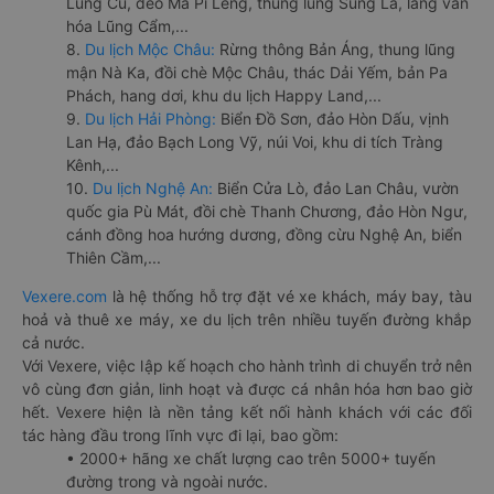
Lũng Cú, đèo Mã Pí Lèng, thung lũng Sủng Là, làng văn
hóa Lũng Cẩm,...
8.
Du lịch Mộc Châu:
Rừng thông Bản Áng, thung lũng
mận Nà Ka, đồi chè Mộc Châu, thác Dải Yếm, bản Pa
Phách, hang dơi, khu du lịch Happy Land,...
9.
Du lịch Hải Phòng:
Biển Đồ Sơn, đảo Hòn Dấu, vịnh
Lan Hạ, đảo Bạch Long Vỹ, núi Voi, khu di tích Tràng
Kênh,...
10.
Du lịch Nghệ An:
Biển Cửa Lò, đảo Lan Châu, vườn
quốc gia Pù Mát, đồi chè Thanh Chương, đảo Hòn Ngư,
cánh đồng hoa hướng dương, đồng cừu Nghệ An, biển
Thiên Cầm,...
Vexere.com
là hệ thống hỗ trợ đặt vé xe khách, máy bay, tàu
hoả và thuê xe máy, xe du lịch trên nhiều tuyến đường khắp
cả nước.
Với Vexere, việc lập kế hoạch cho hành trình di chuyển trở nên
vô cùng đơn giản, linh hoạt và được cá nhân hóa hơn bao giờ
hết. Vexere hiện là nền tảng kết nối hành khách với các đối
tác hàng đầu trong lĩnh vực đi lại, bao gồm:
• 2000+ hãng xe chất lượng cao trên 5000+ tuyến
đường trong và ngoài nước.