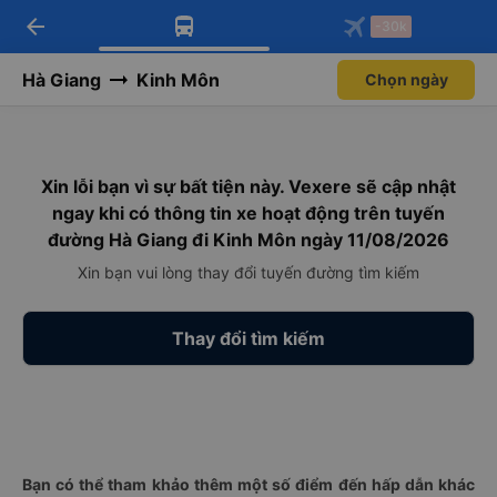
arrow_back
Tải app Vexere ngay!
Tải app Vexere
-30k
Mở app
Mở app
Nhận ưu đãi thành viên độc
-30k/ghế khi đặt vé máy bay qua
quyền
app
Hà Giang
Kinh Môn
Chọn ngày
Xin lỗi bạn vì sự bất tiện này. Vexere sẽ cập nhật
ngay khi có thông tin xe hoạt động trên tuyến
đường Hà Giang đi Kinh Môn ngày 11/08/2026
Xin bạn vui lòng thay đổi tuyến đường tìm kiếm
Thay đổi tìm kiếm
Bạn có thể tham khảo thêm một số điểm đến hấp dẫn khác