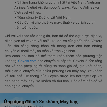
• 5 hãng hàng không uy tín nhất tại Việt Nam: Vietnam
Airlines, Vietjet Air, Bamboo Airways, Pacific Airlines và
Vietravel Airlines.
• Tổng công ty Đường sắt Việt Nam.
• Các đơn vị cho thuê xe máy, thuê xe du lịch uy tín
trên toàn quốc.
Chỉ với vài thao tác đơn giản, bạn đã có thể đặt được dịch vụ
di chuyển tại Vexere với nhiều ưu đãi vô cùng hấp dẫn. Vexere
luôn sẵn sàng đồng hành và mang đến cho bạn những
chuyến đi thoải mái, an toàn và trọn vẹn nhất.
Bên cạnh đó, bạn có thể tham khảo thêm các phương tiện
khác tại
Goyolo.com
cho chuyến đi sắp tới. Goyolo là nền tảng
đặt vé cho phép người dùng so sánh giá cả, giờ khởi hành,
thời gian di chuyển của nhiều phương tiện máy bay, xe khách
và tàu hoả. Hệ thống của Goyolo được liên kết trực tiếp với
các hãng máy bay, xe khách và tàu hoả, luôn đảm bảo có vé
cho bạn di chuyển.
Ứng dụng đặt vé Xe khách, Máy bay,