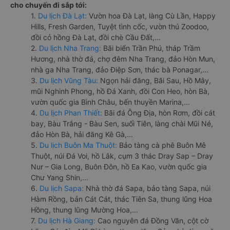
cho chuyến đi sắp tới:
1.
Du lịch Đà Lạt:
Vườn hoa Đà Lạt, làng Cù Lần, Happy
Hills, Fresh Garden, Tuyệt tình cốc, vườn thú Zoodoo,
đồi cỏ hồng Đà Lạt, đồi chè Cầu Đất,...
2.
Du lịch Nha Trang:
Bãi biển Trần Phú, tháp Trầm
Hương, nhà thờ đá, chợ đêm Nha Trang, đảo Hòn Mun,
nhà ga Nha Trang, đảo Điệp Sơn, thác bà Ponagar,...
3.
Du lịch Vũng Tàu:
Ngọn hải đăng, Bãi Sau, Hồ Mây,
mũi Nghinh Phong, hồ Đá Xanh, đồi Con Heo, hòn Bà,
vườn quốc gia Bình Châu, bến thuyền Marina,...
4.
Du lịch Phan Thiết:
Bãi đá Ông Địa, hòn Rơm, đồi cát
bay, Bàu Trắng - Bàu Sen, suối Tiên, làng chài Mũi Né,
đảo Hòn Bà, hải đăng Kê Gà,...
5.
Du lịch Buôn Ma Thuột:
Bảo tàng cà phê Buôn Mê
Thuột, núi Đá Voi, hồ Lắk, cụm 3 thác Dray Sap – Dray
Nur – Gia Long, Buôn Đôn, hồ Ea Kao, vườn quốc gia
Chư Yang Shin,...
6.
Du lịch Sapa:
Nhà thờ đá Sapa, bảo tàng Sapa, núi
Hàm Rồng, bản Cát Cát, thác Tiên Sa, thung lũng Hoa
Hồng, thung lũng Mường Hoa,...
7.
Du lịch Hà Giang:
Cao nguyên đá Đồng Văn, cột cờ