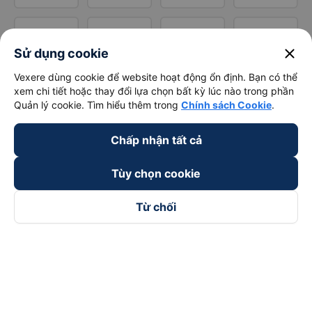
close
Sử dụng cookie
Vexere dùng cookie để website hoạt động ổn định. Bạn có thể
xem chi tiết hoặc thay đổi lựa chọn bất kỳ lúc nào trong phần
Quản lý cookie. Tìm hiểu thêm trong
Chính sách Cookie
.
Chấp nhận tất cả
Tùy chọn cookie
Từ chối
Theo dõi chúng tôi trên
Facebook
Tiktok
Youtube
Công ty TNHH Thương Mại Dịch Vụ Vexere