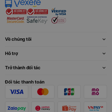
keyboard_arrow_down
Về chúng tôi
keyboard_arrow_down
Hỗ trợ
keyboard_arrow_down
Trở thành đối tác
Đối tác thanh toán