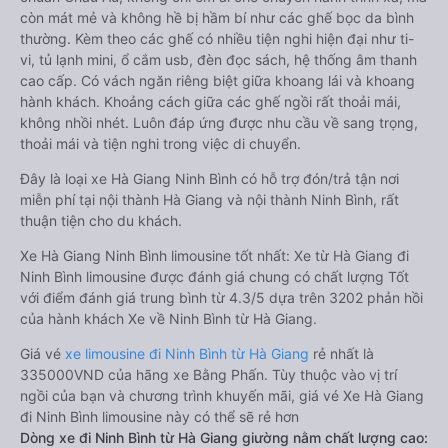
còn mát mẻ và không hề bị hầm bí như các ghế bọc da bình
thường. Kèm theo các ghế có nhiều tiện nghi hiện đại như ti-
vi, tủ lạnh mini, ổ cắm usb, đèn đọc sách, hệ thống âm thanh
cao cấp. Có vách ngăn riêng biệt giữa khoang lái và khoang
hành khách. Khoảng cách giữa các ghế ngồi rất thoải mái,
không nhồi nhét. Luôn đáp ứng được nhu cầu về sang trọng,
thoải mái và tiện nghi trong việc di chuyển.
Đây là loại xe Hà Giang Ninh Bình có hỗ trợ đón/trả tận nơi
miễn phí tại nội thành Hà Giang và nội thành Ninh Bình, rất
thuận tiện cho du khách.
Xe Hà Giang Ninh Bình limousine tốt nhất: Xe từ Hà Giang đi
Ninh Bình limousine được đánh giá chung có chất lượng Tốt
với điểm đánh giá trung bình từ 4.3/5 dựa trên 3202 phản hồi
của hành khách Xe về Ninh Bình từ Hà Giang.
Giá vé
xe limousine đi Ninh Bình từ Hà Giang
rẻ nhất là
335000VND của hãng xe Bằng Phấn. Tùy thuộc vào vị trí
ngồi của bạn và chương trình khuyến mãi, giá vé Xe Hà Giang
đi Ninh Bình limousine này có thể sẽ rẻ hơn
Dòng xe đi Ninh Bình từ Hà Giang giường nằm chất lượng cao: