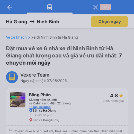
arrow_back
-30k
Hà Giang
Ninh Bình
Chọn ngày
Vé xe khách
xe đi Ninh Bình từ Hà Giang
Đặt mua vé xe 6 nhà xe đi Ninh Bình từ Hà
Giang chất lượng cao và giá vé ưu đãi nhất
: 7
chuyến mỗi ngày
Vexere Team
Ngày cập nhật: 07/08/2026
Bằng Phấn
4.8
Giường nằm 44 chỗ
(2365 đánh giá)
xe Cabin cung điện 22 phòng
+1 loại xe khác
Bến xe Hà Giang
7 giờ 30 phút
Bến xe Đồng Gừng
Chuyến đi xe buýt tuyệt vời, thoải mái - chắc chắn nên thử. Nhân viên soát