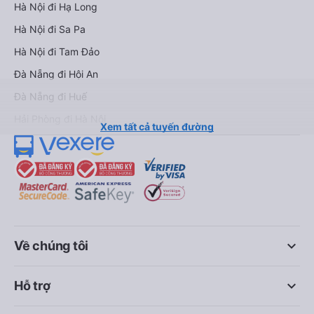
Hà Nội đi Hạ Long
Hà Nội đi Sa Pa
Hà Nội đi Tam Đảo
Đà Nẵng đi Hội An
Đà Nẵng đi Huế
Hải Phòng đi Hà Nội
Xem tất cả tuyến đường
keyboard_arrow_down
Về chúng tôi
keyboard_arrow_down
Hỗ trợ