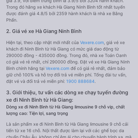
giá 3.9, với điểm trung bình là 3.9/5 bởi 3204 hành khách.
Trong đó hãng xe khách Hà Giang Ninh Bình tốt nhất tuyến
được đánh giá 4.8/5 bởi 2359 hành khách là nhà xe Bằng
Phấn.
2. Giá vé xe Hà Giang Ninh Bình
Hiện tại, theo cập nhật mới nhất của
Vexere.com
, giá vé xe
khách đi Ninh Bình từ Hà Giang có mức giá dao động từ
290000 đồng - 435000 đồng. Trong đó, nhà xe Toán Oanh
có giá vé rẻ nhất, chỉ 290000 đồng. Đặt vé xe Hà Giang Ninh
Bình chính hãng tại
Vexere.com
để có giá rẻ nhất, đảm bảo
giữ chỗ 100% và hỗ trợ đổi trả vé miễn phí. Tổng đài tư vấn,
đặt vé và đổi trả vé miễn phí:
1900 888684
.
3. Giới thiệu, tư vấn các dòng xe chạy tuyến đường
xe đi Ninh Bình từ Hà Giang:
Dòng xe đi Ninh Bình từ Hà Giang limousine 9 chỗ vip, chất
lượng cao: Tiện lợi, sang trọng
Là sản phẩm xe đi Ninh Bình từ Hà Giang limousine 9 chỗ cải
tiến từ xe 16 chỗ. Nội thất được làm lại với các ghế bọc da
chuẩn Châu Âu, không chỉ êm ái cho chuyến hành trình xa, mà