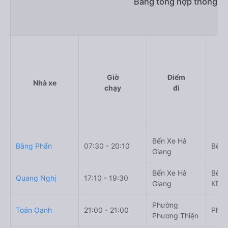
Bảng tổng hợp thông tin
Giờ
Điểm
Nhà xe
chạy
đi
Bến Xe Hà
Bằng Phấn
07:30 - 20:10
Bến 
Giang
Bến Xe Hà
Bến 
Quang Nghị
17:10 - 19:30
Giang
KDL 
Phường
Toán Oanh
21:00 - 21:00
Phố 
Phương Thiện