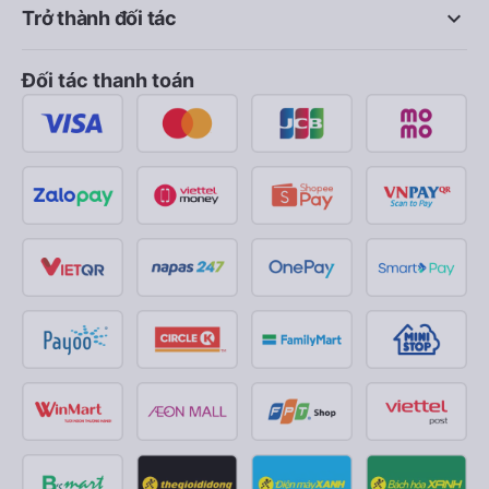
keyboard_arrow_down
Trở thành đối tác
Đối tác thanh toán