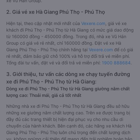
xe Vũ Hán Group.
2. Giá vé xe Hà Giang Phú Thọ - Phú Thọ
Hiện tại, theo cập nhật mới nhất của
Vexere.com
, giá vé xe
khách đi Phú Thọ - Phú Thọ từ Hà Giang có mức giá dao động
từ 160000 đồng - 450000 đồng. Trong đó, nhà xe Vũ Hán
Group có giá vé rẻ nhất, chỉ 160000 đồng. Đặt vé xe Hà
Giang Phú Thọ - Phú Thọ chính hãng tại
Vexere.com
để có giá
rẻ nhất, đảm bảo giữ chỗ 100% và hỗ trợ đổi trả vé miễn phí.
Tổng đài tư vấn, đặt vé và đổi trả vé miễn phí:
1900 888684
.
3. Giới thiệu, tư vấn các dòng xe chạy tuyến đường
xe đi Phú Thọ - Phú Thọ từ Hà Giang:
Dòng xe đi Phú Thọ - Phú Thọ từ Hà Giang giường nằm chất
lượng cao: Thoải mái, giá cả tốt nhất
Những nhà xe đi Phú Thọ - Phú Thọ từ Hà Giang đều sở hữu
những xe giường nằm chất lượng cao. Trên xe được trang bị
đầy đủ các trang thiết bị hiện đại phục vụ cho nhu cầu di
chuyển của hành khách. Bên cạnh đó, các hãng xe khách Hà
Giang Phú Thọ - Phú Thọ luôn chú trọng đến chất lượng dịch
vụ, không ngừng cải thiện để mang đến trải nghiệm hoàn hảo