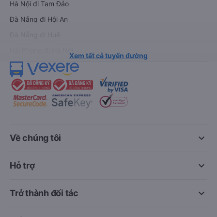
Hà Nội đi Tam Đảo
Đà Nẵng đi Hội An
Đà Nẵng đi Huế
Hải Phòng đi Hà Nội
Xem tất cả tuyến đường
keyboard_arrow_down
Về chúng tôi
keyboard_arrow_down
Hỗ trợ
keyboard_arrow_down
Trở thành đối tác