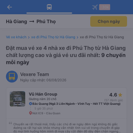
arrow_back
Tải app Vexere ngay!
Tải app Vexere
-30k
Mở app
Mở app
Nhận ưu đãi thành viên độc
-30k/ghế khi đặt vé máy bay qua
quyền
app
Hà Giang
Phú Thọ
Chọn ngày
Vé xe khách
xe đi Phú Thọ từ Hà Giang
xe đi Phú Thọ từ Hà Giang
Đặt mua vé xe 4 nhà xe đi Phú Thọ từ Hà Giang
chất lượng cao và giá vé ưu đãi nhất
: 9 chuyến
mỗi ngày
Vexere Team
Ngày cập nhật: 06/08/2026
Vũ Hán Group
4.6
Giường nằm 20 chỗ
(57 đánh giá)
Bắc Quang (Ngã 3 Liên Ngành - Vĩnh Tuy - Hết TT Việt Quang)
5 giờ 35 phút
Nút IC9 - Cầu Quan
Chuyến xe rất thoải mái, thấy các chú đi xe ngày đêm ngủ không đủ giấc
đường xa rất hại sức khỏe nhưng vẫn nhiệt tình vui vẻ trong chuyến đi gặp
đủ mọi tình huống hôm mình đi mưa cây cột điện đổ dây điện chắn ngang