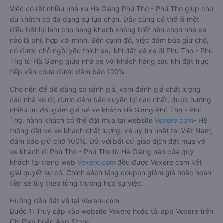
Việc có rất nhiều nhà xe Hà Giang Phú Thọ - Phú Thọ giúp cho
du khách có đa dạng sự lựa chọn. Đây cũng có thể là một
điều bất lợi làm cho hàng khách không biết nên chọn nhà xe
nào là phù hợp với mình. Bên cạnh đó, việc đảm bảo giữ chỗ,
có được chỗ ngồi yêu thích sau khi đặt vé xe đi Phú Thọ - Phú
Thọ từ Hà Giang giữa nhà xe với khách hàng sau khi đặt trực
tiếp vẫn chưa được đảm bảo 100%.
Cho nên để dễ dàng so sánh giá, xem đánh giá chất lượng
các nhà xe đi, được đảm bảo quyền lợi cao nhất, được hưởng
nhiều ưu đãi giảm giá vé xe khách Hà Giang Phú Thọ - Phú
Thọ, hành khách có thể đặt mua tại website
Vexere.com
- Hệ
thống đặt vé xe khách chất lượng, và uy tín nhất tại Việt Nam,
đảm bảo giữ chỗ 100%. Đối với bất cứ giao dịch đặt mua vé
xe khách đi Phú Thọ - Phú Thọ từ Hà Giang nào của quý
khách tại trang web
Vexere.com
đều được Vexere cam kết
giải quyết sự cố. Chính sách tặng coupon giảm giá hoặc hoàn
tiền sẽ tùy theo từng trường hợp sự việc.
Hướng dẫn đặt vé tại Vexere.com:
Bước 1: Truy cập vào website Vexere hoặc tải app Vexere trên
CH Play hoặc App Store.