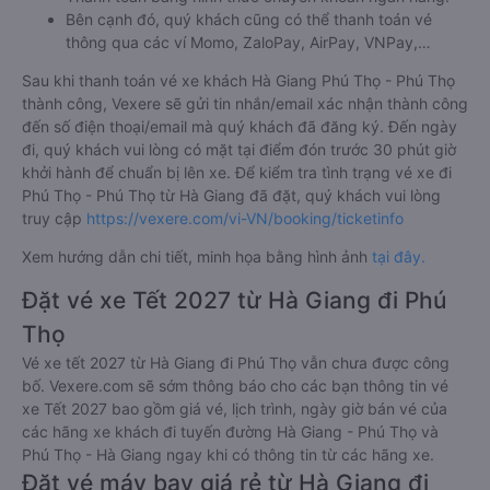
Bên cạnh đó, quý khách cũng có thể thanh toán vé
thông qua các ví Momo, ZaloPay, AirPay, VNPay,…
Sau khi thanh toán vé xe khách Hà Giang Phú Thọ - Phú Thọ
thành công, Vexere sẽ gửi tin nhắn/email xác nhận thành công
đến số điện thoại/email mà quý khách đã đăng ký. Đến ngày
đi, quý khách vui lòng có mặt tại điểm đón trước 30 phút giờ
khởi hành để chuẩn bị lên xe. Để kiểm tra tình trạng vé xe đi
Phú Thọ - Phú Thọ từ Hà Giang đã đặt, quý khách vui lòng
truy cập
https://vexere.com/vi-VN/booking/ticketinfo
Xem hướng dẫn chi tiết, minh họa bằng hình ảnh
tại đây.
Đặt vé xe Tết 2027 từ Hà Giang đi Phú
Thọ
Vé xe tết 2027 từ Hà Giang đi Phú Thọ vẫn chưa được công
bố. Vexere.com sẽ sớm thông báo cho các bạn thông tin vé
xe Tết 2027 bao gồm giá vé, lịch trình, ngày giờ bán vé của
các hãng xe khách đi tuyến đường Hà Giang - Phú Thọ và
Phú Thọ - Hà Giang ngay khi có thông tin từ các hãng xe.
Đặt vé máy bay giá rẻ từ Hà Giang đi