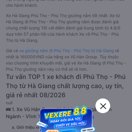
cho hành khách.
Xe Hà Giang Phú Thọ - Phú Thọ giường nằm tốt nhất: Xe từ
Hà Giang đi Phú Thọ - Phú Thọ giường nằm được đánh giá
chung chất lượng Tốt với điểm đánh giá trung bình từ 4.6/5
dựa trên 57 phản hồi của hành khách Xe về Phú Thọ - Phú
Thọ từ Hà Giang.
Giá vé
xe giường nằm đi Phú Thọ - Phú Thọ từ Hà Giang
rẻ
nhất là 160000VND của hãng xe Vũ Hán Group. Tùy thuộc
vào chương trình khuyến mãi, giá vé Xe Hà Giang đi Phú Thọ -
Phú Thọ giường nằm này có thể sẽ rẻ hơn.
Tư vấn TOP 1 xe khách đi Phú Thọ - Phú
Thọ từ Hà Giang chất lượng cao, uy tín,
giá rẻ nhất 08/2026
null
🚌 1. Xe Vũ Hán Group khởi hành tại Ngã 3 Liên
Ngành - Vĩnh Tuy - Hết TT Việt Quang
a. Giới thiệu xe Vũ Hán Group