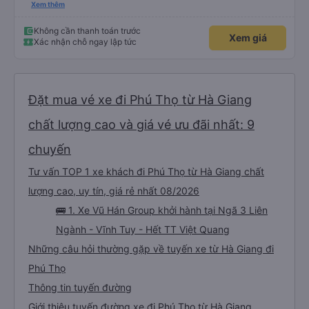
thấy mấy chú tài cùng nhau dựng tạm cho xe qua mà thấy nghề này khổ
Xem thêm
quá 🤣 mong nhà xe tăng lương cho các chú để có thêm động lực haha
Không cần thanh toán trước
Xem giá
Xác nhận chỗ ngay lập tức
Đặt mua vé xe đi Phú Thọ từ Hà Giang
chất lượng cao và giá vé ưu đãi nhất: 9
chuyến
Tư vấn TOP 1 xe khách đi Phú Thọ từ Hà Giang chất
lượng cao, uy tín, giá rẻ nhất 08/2026
🚌 1. Xe Vũ Hán Group khởi hành tại Ngã 3 Liên
Ngành - Vĩnh Tuy - Hết TT Việt Quang
Những câu hỏi thường gặp về tuyến xe từ Hà Giang đi
Phú Thọ
Thông tin tuyến đường
Giới thiệu tuyến đường xe đi Phú Thọ từ Hà Giang