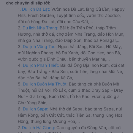
cho chuyến đi sắp tới:
1.
Du lịch Đà Lạt:
Vườn hoa Đà Lạt, làng Cù Lần, Happy
Hills, Fresh Garden, Tuyệt tình cốc, vườn thú Zoodoo,
đồi cỏ hồng Đà Lạt, đồi chè Cầu Đất,...
2.
Du lịch Nha Trang:
Bãi biển Trần Phú, tháp Trầm
Hương, nhà thờ đá, chợ đêm Nha Trang, đảo Hòn Mun,
nhà ga Nha Trang, đảo Điệp Sơn, thác bà Ponagar,...
3.
Du lịch Vũng Tàu:
Ngọn hải đăng, Bãi Sau, Hồ Mây,
mũi Nghinh Phong, hồ Đá Xanh, đồi Con Heo, hòn Bà,
vườn quốc gia Bình Châu, bến thuyền Marina,...
4.
Du lịch Phan Thiết:
Bãi đá Ông Địa, hòn Rơm, đồi cát
bay, Bàu Trắng - Bàu Sen, suối Tiên, làng chài Mũi Né,
đảo Hòn Bà, hải đăng Kê Gà,...
5.
Du lịch Buôn Ma Thuột:
Bảo tàng cà phê Buôn Mê
Thuột, núi Đá Voi, hồ Lắk, cụm 3 thác Dray Sap – Dray
Nur – Gia Long, Buôn Đôn, hồ Ea Kao, vườn quốc gia
Chư Yang Shin,...
6.
Du lịch Sapa:
Nhà thờ đá Sapa, bảo tàng Sapa, núi
Hàm Rồng, bản Cát Cát, thác Tiên Sa, thung lũng Hoa
Hồng, thung lũng Mường Hoa,...
7.
Du lịch Hà Giang:
Cao nguyên đá Đồng Văn, cột cờ