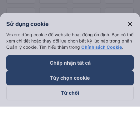
close
Sử dụng cookie
Vexere dùng cookie để website hoạt động ổn định. Bạn có thể
xem chi tiết hoặc thay đổi lựa chọn bất kỳ lúc nào trong phần
Quản lý cookie. Tìm hiểu thêm trong
Chính sách Cookie
.
Chấp nhận tất cả
Tùy chọn cookie
Từ chối
Theo dõi chúng tôi trên
Facebook
Tiktok
Youtube
Công ty TNHH Thương Mại Dịch Vụ Vexere