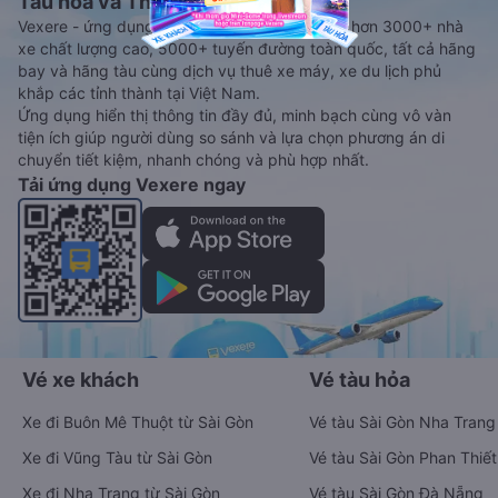
Tàu hoả và Thuê xe
Vexere - ứng dụng đặt vé đa phương tiện với hơn 3000+ nhà
xe chất lượng cao, 5000+ tuyến đường toàn quốc, tất cả hãng
bay và hãng tàu cùng dịch vụ thuê xe máy, xe du lịch phủ
khắp các tỉnh thành tại Việt Nam.
Ứng dụng hiển thị thông tin đầy đủ, minh bạch cùng vô vàn
tiện ích giúp người dùng so sánh và lựa chọn phương án di
chuyển tiết kiệm, nhanh chóng và phù hợp nhất.
Tải ứng dụng Vexere ngay
Vé xe khách
Vé tàu hỏa
Xe đi Buôn Mê Thuột từ Sài Gòn
Vé tàu Sài Gòn Nha Trang
Xe đi Vũng Tàu từ Sài Gòn
Vé tàu Sài Gòn Phan Thiết
Xe đi Nha Trang từ Sài Gòn
Vé tàu Sài Gòn Đà Nẵng