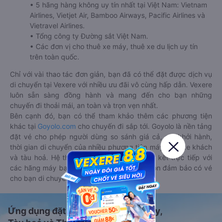
• 5 hãng hàng không uy tín nhất tại Việt Nam: Vietnam
Airlines, Vietjet Air, Bamboo Airways, Pacific Airlines và
Vietravel Airlines.
• Tổng công ty Đường sắt Việt Nam.
• Các đơn vị cho thuê xe máy, thuê xe du lịch uy tín
trên toàn quốc.
Chỉ với vài thao tác đơn giản, bạn đã có thể đặt được dịch vụ
di chuyển tại Vexere với nhiều ưu đãi vô cùng hấp dẫn. Vexere
luôn sẵn sàng đồng hành và mang đến cho bạn những
chuyến đi thoải mái, an toàn và trọn vẹn nhất.
Bên cạnh đó, bạn có thể tham khảo thêm các phương tiện
khác tại
Goyolo.com
cho chuyến đi sắp tới. Goyolo là nền tảng
đặt vé cho phép người dùng so sánh giá cả, giờ khởi hành,
thời gian di chuyển của nhiều phương tiện máy bay, xe khách
và tàu hoả. Hệ thống của Goyolo được liên kết trực tiếp với
các hãng máy bay, xe khách và tàu hoả, luôn đảm bảo có vé
cho bạn di chuyển.
Ứng dụng đặt vé Xe khách, Máy bay,