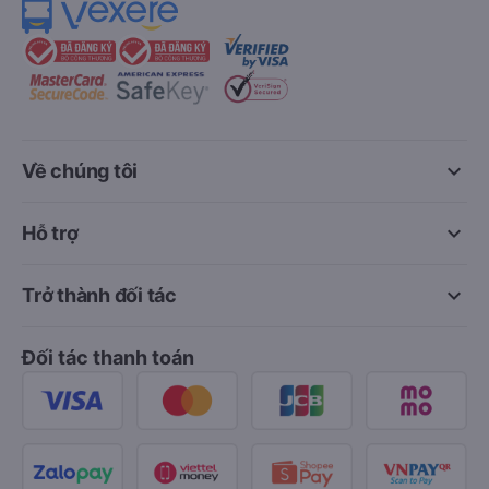
keyboard_arrow_down
Về chúng tôi
keyboard_arrow_down
Hỗ trợ
keyboard_arrow_down
Trở thành đối tác
Đối tác thanh toán