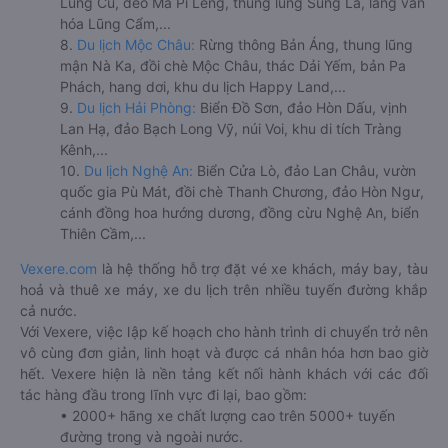
Lũng Cú, đèo Mã Pí Lèng, thung lũng Sủng Là, làng văn
hóa Lũng Cẩm,...
8.
Du lịch Mộc Châu:
Rừng thông Bản Áng, thung lũng
mận Nà Ka, đồi chè Mộc Châu, thác Dải Yếm, bản Pa
Phách, hang dơi, khu du lịch Happy Land,...
9.
Du lịch Hải Phòng:
Biển Đồ Sơn, đảo Hòn Dấu, vịnh
Lan Hạ, đảo Bạch Long Vỹ, núi Voi, khu di tích Tràng
Kênh,...
10.
Du lịch Nghệ An:
Biển Cửa Lò, đảo Lan Châu, vườn
quốc gia Pù Mát, đồi chè Thanh Chương, đảo Hòn Ngư,
cánh đồng hoa hướng dương, đồng cừu Nghệ An, biển
Thiên Cầm,...
Vexere.com
là hệ thống hỗ trợ đặt vé xe khách, máy bay, tàu
hoả và thuê xe máy, xe du lịch trên nhiều tuyến đường khắp
cả nước.
Với Vexere, việc lập kế hoạch cho hành trình di chuyển trở nên
vô cùng đơn giản, linh hoạt và được cá nhân hóa hơn bao giờ
hết. Vexere hiện là nền tảng kết nối hành khách với các đối
tác hàng đầu trong lĩnh vực đi lại, bao gồm:
• 2000+ hãng xe chất lượng cao trên 5000+ tuyến
đường trong và ngoài nước.