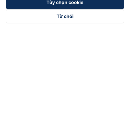
Tùy chọn cookie
Từ chối
Theo dõi chúng tôi trên
Facebook
Tiktok
Youtube
Công ty TNHH Thương Mại Dịch Vụ Vexere
Địa chỉ đăng ký kinh doanh: 8C Chữ Đồng Tử, Phường Tân