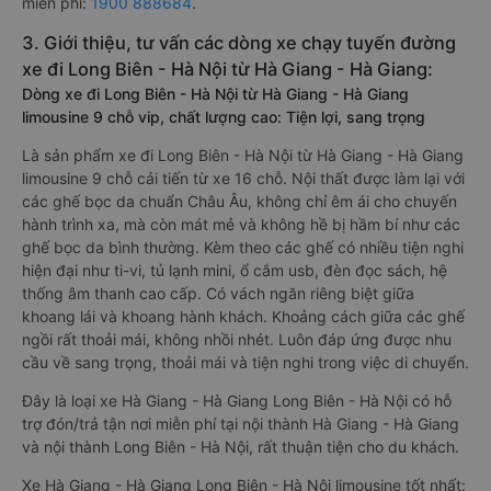
miễn phí:
1900 888684
.
3. Giới thiệu, tư vấn các dòng xe chạy tuyến đường
xe đi Long Biên - Hà Nội từ Hà Giang - Hà Giang:
Dòng xe đi Long Biên - Hà Nội từ Hà Giang - Hà Giang
limousine 9 chỗ vip, chất lượng cao: Tiện lợi, sang trọng
Là sản phẩm xe đi Long Biên - Hà Nội từ Hà Giang - Hà Giang
limousine 9 chỗ cải tiến từ xe 16 chỗ. Nội thất được làm lại với
các ghế bọc da chuẩn Châu Âu, không chỉ êm ái cho chuyến
hành trình xa, mà còn mát mẻ và không hề bị hầm bí như các
ghế bọc da bình thường. Kèm theo các ghế có nhiều tiện nghi
hiện đại như ti-vi, tủ lạnh mini, ổ cắm usb, đèn đọc sách, hệ
thống âm thanh cao cấp. Có vách ngăn riêng biệt giữa
khoang lái và khoang hành khách. Khoảng cách giữa các ghế
ngồi rất thoải mái, không nhồi nhét. Luôn đáp ứng được nhu
cầu về sang trọng, thoải mái và tiện nghi trong việc di chuyển.
Đây là loại xe Hà Giang - Hà Giang Long Biên - Hà Nội có hỗ
trợ đón/trả tận nơi miễn phí tại nội thành Hà Giang - Hà Giang
và nội thành Long Biên - Hà Nội, rất thuận tiện cho du khách.
Xe Hà Giang - Hà Giang Long Biên - Hà Nội limousine tốt nhất: