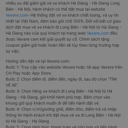
nhiều ưu đãi giảm giá vé xe khách Hà Giang - Hà Giang Long
Biên - Hà Nội, hành khách có thể đặt mua tại website
Vexere.com
- Hệ thống đặt vé xe khách chất lượng, và uy tín
nhất tại Việt Nam, đảm bảo giữ chỗ 100%. Đối với bất cứ giao
dịch đặt mua vé xe khách đi Long Biên - Hà Nội từ Hà Giang -
Hà Giang nào của quý khách tại trang web
Vexere.com
đều
được Vexere cam kết giải quyết sự cố. Chính sách tặng
coupon giảm giá hoặc hoàn tiền sẽ tùy theo từng trường hợp
sự việc.
Hướng dẫn đặt vé tại Vexere.com:
Bước 1: Truy cập vào website Vexere hoặc tải app Vexere trên
CH Play hoặc App Store.
Bước 2: Chọn điểm đi, điểm đến, ngày đi, sau đó chọn “TÌM
VÉ XE”.
Bước 3: Chọn hãng xe khách đi Long Biên - Hà Nội từ Hà
Giang - Hà Giang, giờ khởi hành phù hợp. Bấm chọn vào
khung giờ quý khách muốn đi để tiến hành đặt vé.
Bước 4: Chọn vị trí/giường ghế, điểm đón, điểm trả và nhập
thông tin hành khách khi đặt mua vé xe đi Long Biên - Hà Nội
từ Hà Giang - Hà Giang
Bước 5: Chọn hình thức thanh toán vé phù hợp và tiến hành