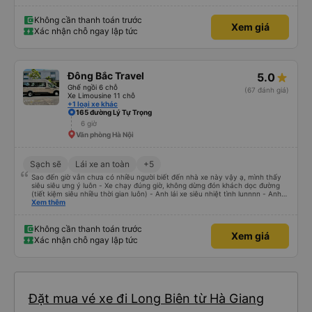
Không cần thanh toán trước
Xem giá
Xác nhận chỗ ngay lập tức
Đông Bắc Travel
5.0
Ghế ngồi 6 chỗ
(67 đánh giá)
Xe Limousine 11 chỗ
+1 loại xe khác
165 đường Lý Tự Trọng
6 giờ
Văn phòng Hà Nội
Sạch sẽ
Lái xe an toàn
+5
Sao đến giờ vẫn chưa có nhiều người biết đến nhà xe này vậy ạ, mình thấy
siêu siêu ưng ý luôn - Xe chạy đúng giờ, không dừng đón khách dọc đường
(tiết kiệm siêu nhiều thời gian luôn) - Anh lái xe siêu nhiệt tình lunnnn - Anh
chủ xe thì siêu đáng yêu còn xách đồ hộ mình nữa - Quan trọng hơn nữa là
Xem thêm
xe mới, không mùi nên các khứa say xe không phải lo nha (thề, uy tín không
seeding 🫰🏻) - Đến văn phòng anh chủ còn cho xe đưa đón về tận nơi nữa
Tóm gọn lại thì đây là 1 chuyến xe siêu tuyệt vời, mọi người rất rất nên trải
Không cần thanh toán trước
Xem giá
nghiệm nha
Xác nhận chỗ ngay lập tức
Đặt mua vé xe đi Long Biên từ Hà Giang