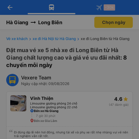
arrow_back
Tải app Vexere ngay!
Tải app Vexere
-30k
Mở app
Mở app
Nhận ưu đãi thành viên độc
-30k/ghế khi đặt vé máy bay qua
quyền
app
Hà Giang
Long Biên
Chọn ngày
Vé xe khách
xe đi Hà Nội từ Hà Giang
xe đi Long Biên từ Hà Giang
Đặt mua vé xe 5 nhà xe đi Long Biên từ Hà
Giang chất lượng cao và giá vé ưu đãi nhất
: 8
chuyến mỗi ngày
Vexere Team
Ngày cập nhật: 09/08/2026
Vĩnh Thiện
4.6
Limousine giường phòng 24 chỗ
(47 đánh giá)
Limousine giường phòng 22 chỗ
Bến xe Hà Giang
7 giờ 30 phút
Bến xe Gia Lâm
Đi đúng dịp lễ nên hơi đông, nhưng tài xế và phụ xe rất nhẹ nhàng vui vẻ nên
trải nghiệm vẫn rất tốt.