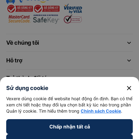
keyboard_arrow_down
Về chúng tôi
keyboard_arrow_down
Hỗ trợ
keyboard_arrow_down
Trở thành đối tác
close
Sử dụng cookie
Đối tác thanh toán
Vexere dùng cookie để website hoạt động ổn định. Bạn có thể
xem chi tiết hoặc thay đổi lựa chọn bất kỳ lúc nào trong phần
Quản lý cookie. Tìm hiểu thêm trong
Chính sách Cookie
.
Chấp nhận tất cả