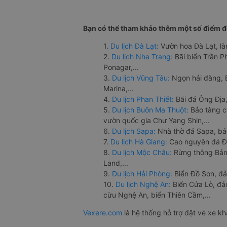
Bạn có thể tham khảo thêm một số điểm đế
1.
Du lịch Đà Lạt:
Vườn hoa Đà Lạt, là
2.
Du lịch Nha Trang:
Bãi biển Trần 
Ponagar,...
3.
Du lịch Vũng Tàu:
Ngọn hải đăng, 
Marina,...
4.
Du lịch Phan Thiết:
Bãi đá Ông Địa,
5.
Du lịch Buôn Ma Thuột:
Bảo tàng c
vườn quốc gia Chư Yang Shin,...
6.
Du lịch Sapa:
Nhà thờ đá Sapa, bả
7.
Du lịch Hà Giang:
Cao nguyên đá Đồ
8.
Du lịch Mộc Châu:
Rừng thông Bản 
Land,...
9.
Du lịch Hải Phòng:
Biển Đồ Sơn, đả
10.
Du lịch Nghệ An:
Biển Cửa Lò, đ
cừu Nghệ An, biển Thiên Cầm,...
Vexere.com
là hệ thống hỗ trợ đặt vé xe k