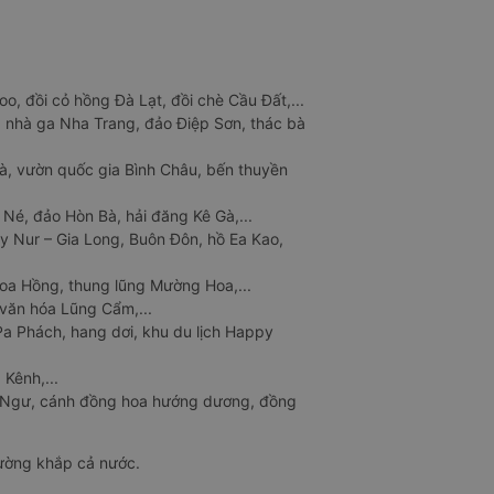
o, đồi cỏ hồng Đà Lạt, đồi chè Cầu Đất,...
 nhà ga Nha Trang, đảo Điệp Sơn, thác bà
à, vườn quốc gia Bình Châu, bến thuyền
 Né, đảo Hòn Bà, hải đăng Kê Gà,...
y Nur – Gia Long, Buôn Đôn, hồ Ea Kao,
Hoa Hồng, thung lũng Mường Hoa,...
văn hóa Lũng Cẩm,...
a Phách, hang dơi, khu du lịch Happy
 Kênh,...
n Ngư, cánh đồng hoa hướng dương, đồng
đường khắp cả nước.