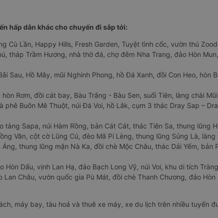
n hấp dẫn khác cho chuyến đi sắp tới:
ng Cù Lần, Happy Hills, Fresh Garden, Tuyệt tình cốc, vườn thú Zoodo
Phú, tháp Trầm Hương, nhà thờ đá, chợ đêm Nha Trang, đảo Hòn Mun,
Bãi Sau, Hồ Mây, mũi Nghinh Phong, hồ Đá Xanh, đồi Con Heo, hòn B
 hòn Rơm, đồi cát bay, Bàu Trắng - Bàu Sen, suối Tiên, làng chài Mũi
à phê Buôn Mê Thuột, núi Đá Voi, hồ Lắk, cụm 3 thác Dray Sap – Dra
o tàng Sapa, núi Hàm Rồng, bản Cát Cát, thác Tiên Sa, thung lũng 
ng Văn, cột cờ Lũng Cú, đèo Mã Pí Lèng, thung lũng Sủng Là, làng 
Áng, thung lũng mận Nà Ka, đồi chè Mộc Châu, thác Dải Yếm, bản P
o Hòn Dấu, vịnh Lan Hạ, đảo Bạch Long Vỹ, núi Voi, khu di tích Tràng
ảo Lan Châu, vườn quốc gia Pù Mát, đồi chè Thanh Chương, đảo Hò
hách, máy bay, tàu hoả và thuê xe máy, xe du lịch trên nhiều tuyến 