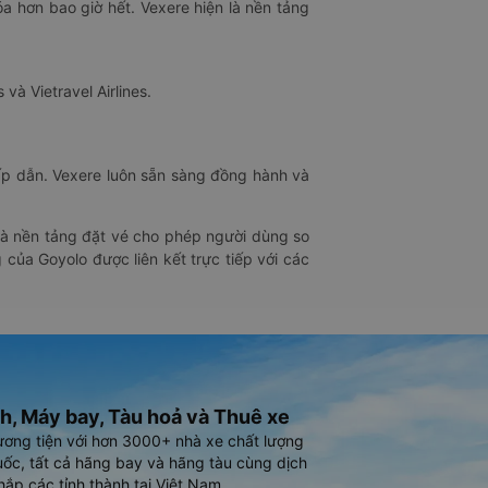
óa hơn bao giờ hết. Vexere hiện là nền tảng
 và Vietravel Airlines.
hấp dẫn. Vexere luôn sẵn sàng đồng hành và
 là nền tảng đặt vé cho phép người dùng so
 của Goyolo được liên kết trực tiếp với các
h, Máy bay, Tàu hoả và Thuê xe
ương tiện với hơn 3000+ nhà xe chất lượng
ốc, tất cả hãng bay và hãng tàu cùng dịch
hắp các tỉnh thành tại Việt Nam.