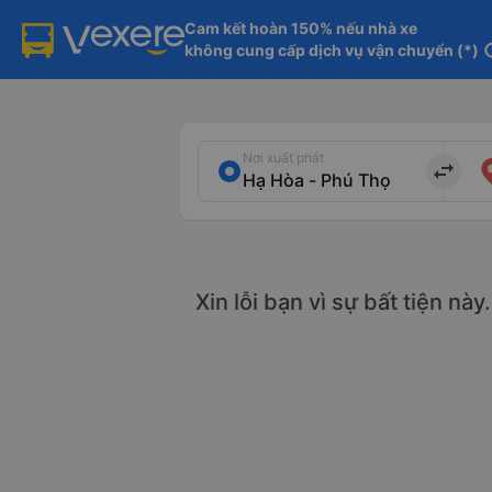
Cam kết hoàn 150% nếu nhà xe

không cung cấp dịch vụ vận chuyển (*)
in
Nơi xuất phát
import_export
Xin lỗi bạn vì sự bất tiện nà