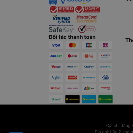
Đối tác thanh toán
Th
Địa chỉ đăng
Địa chỉ
:
Lầu 2, toà 