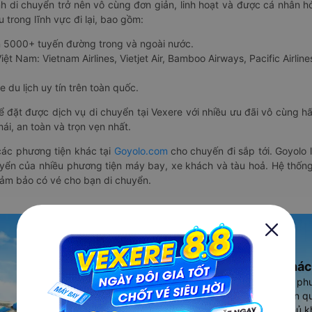
nh di chuyển trở nên vô cùng đơn giản, linh hoạt và được cá nhân h
 trong lĩnh vực đi lại, bao gồm:
n 5000+ tuyến đường trong và ngoài nước.
ệt Nam: Vietnam Airlines, Vietjet Air, Bamboo Airways, Pacific Airlines
 du lịch uy tín trên toàn quốc.
thể đặt được dịch vụ di chuyển tại Vexere với nhiều ưu đãi vô cùng 
i, an toàn và trọn vẹn nhất.
ác phương tiện khác tại
Goyolo.com
cho chuyến đi sắp tới. Goyolo
huyển của nhiều phương tiện máy bay, xe khách và tàu hoả. Hệ thống
đảm bảo có vé cho bạn di chuyển.
Ứng dụng đặt vé Xe khác
Vexere - ứng dụng đặt vé đa ph
cao, 5000+ tuyến đường toàn qu
vụ thuê xe máy, xe du lịch phủ k