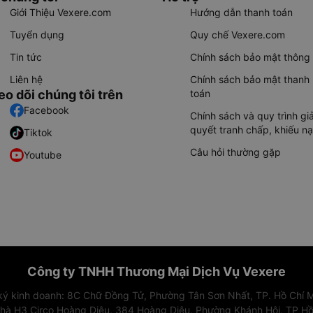
Giới Thiệu Vexere.com
Hướng dẫn thanh toán
Tuyển dụng
Quy chế Vexere.com
Tin tức
Chính sách bảo mật thông 
Liên hệ
Chính sách bảo mật thanh
eo dõi chúng tôi trên
toán
Facebook
Chính sách và quy trình giả
quyết tranh chấp, khiếu nạ
Tiktok
Câu hỏi thường gặp
Youtube
Công ty TNHH Thương Mại Dịch Vụ Vexere
 ký kinh doanh: 8C Chữ Đồng Tử, Phường Tân Sơn Nhất, TP. Hồ Chí M
nhà H3 Circo Hoàng Diệu, 384 Hoàng Diệu, Phường Khánh Hội, TP Hồ