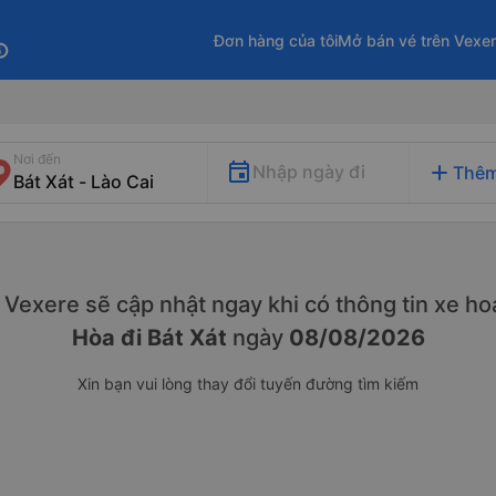
Đơn hàng của tôi
Mở bán vé trên Vexe
fo
Nơi đến
add
Nhập ngày đi
Thêm
y. Vexere sẽ cập nhật ngay khi có thông tin xe
hoạ
Hòa đi Bát Xát
ngày
08/08/2026
Xin bạn vui lòng thay đổi tuyến đường tìm kiếm