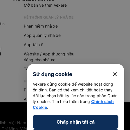
Mở bán vé trên Vexere
HỆ THỐNG QUẢN LÝ NHÀ XE
tin
Phần mềm nhà xe
App quản lý nhà xe
App tài xế
i
i
Website / App thương hiệu
riêng cho nhà xe
Tổng đài AI
close
Sử dụng cookie
HỆ THỐNG QUẢN LÝ HÀNG HOÁ
Vexere dùng cookie để website hoạt động
Phần mềm quản lý hàng hoá
ổn định. Bạn có thể xem chi tiết hoặc thay
đổi lựa chọn bất kỳ lúc nào trong phần Quản
App quản lý hàng hoá
lý cookie. Tìm hiểu thêm trong
Chính sách
Cookie
.
Chấp nhận tất cả
inh, Việt Nam
 Chí Minh, Việt Nam