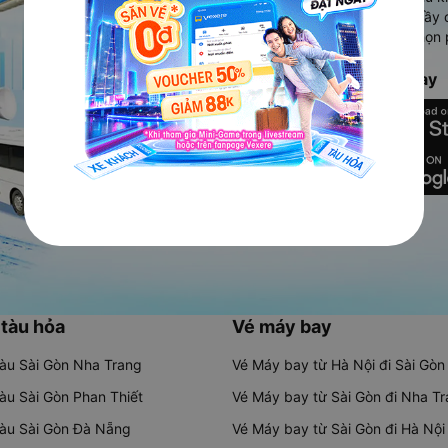
Ứng dụng hiển thị thông tin đầy 
người dùng so sánh và lựa chọn 
chóng và phù hợp nhất.
Tải ứng dụng Vexere ngay
 tàu hỏa
Vé máy bay
tàu Sài Gòn Nha Trang
Vé Máy bay từ Hà Nội đi Sài Gòn
tàu Sài Gòn Phan Thiết
Vé Máy bay từ Sài Gòn đi Nha T
tàu Sài Gòn Đà Nẵng
Vé Máy bay từ Sài Gòn đi Hà Nội