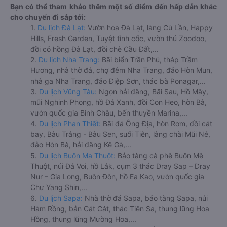
Bạn có thể tham khảo thêm một số điểm đến hấp dẫn khác
cho chuyến đi sắp tới:
1.
Du lịch Đà Lạt:
Vườn hoa Đà Lạt, làng Cù Lần, Happy
Hills, Fresh Garden, Tuyệt tình cốc, vườn thú Zoodoo,
đồi cỏ hồng Đà Lạt, đồi chè Cầu Đất,...
2.
Du lịch Nha Trang:
Bãi biển Trần Phú, tháp Trầm
Hương, nhà thờ đá, chợ đêm Nha Trang, đảo Hòn Mun,
nhà ga Nha Trang, đảo Điệp Sơn, thác bà Ponagar,...
3.
Du lịch Vũng Tàu:
Ngọn hải đăng, Bãi Sau, Hồ Mây,
mũi Nghinh Phong, hồ Đá Xanh, đồi Con Heo, hòn Bà,
vườn quốc gia Bình Châu, bến thuyền Marina,...
4.
Du lịch Phan Thiết:
Bãi đá Ông Địa, hòn Rơm, đồi cát
bay, Bàu Trắng - Bàu Sen, suối Tiên, làng chài Mũi Né,
đảo Hòn Bà, hải đăng Kê Gà,...
5.
Du lịch Buôn Ma Thuột:
Bảo tàng cà phê Buôn Mê
Thuột, núi Đá Voi, hồ Lắk, cụm 3 thác Dray Sap – Dray
Nur – Gia Long, Buôn Đôn, hồ Ea Kao, vườn quốc gia
Chư Yang Shin,...
6.
Du lịch Sapa:
Nhà thờ đá Sapa, bảo tàng Sapa, núi
Hàm Rồng, bản Cát Cát, thác Tiên Sa, thung lũng Hoa
Hồng, thung lũng Mường Hoa,...