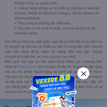
đường trong và ngoài nước.
• 5 hãng hàng không uy tín nhất tại Việt Nam: Vietnam
Airlines, Vietjet Air, Bamboo Airways, Pacific Airlines và
Vietravel Airlines.
• Tổng công ty Đường sắt Việt Nam.
• Các đơn vị cho thuê xe máy, thuê xe du lịch uy tín
trên toàn quốc.
Chỉ với vài thao tác đơn giản, bạn đã có thể đặt được dịch vụ
di chuyển tại Vexere với nhiều ưu đãi vô cùng hấp dẫn. Vexere
luôn sẵn sàng đồng hành và mang đến cho bạn những
chuyến đi thoải mái, an toàn và trọn vẹn nhất.
Bên cạnh đó, bạn có thể tham khảo thêm các phương tiện
khác tại
Goyolo.com
cho chuyến đi sắp tới. Goyolo là nền tảng
đặt vé cho phép người dùng so sánh giá cả, giờ khởi hành,
thời gian di chuyển của nhiều phương tiện máy bay, xe khách
và tàu hoả. Hệ thống của Goyolo được liên kết trực tiếp với
các hãng máy bay, xe khách và tàu hoả, luôn đảm bảo có vé
cho bạn di chuyển.