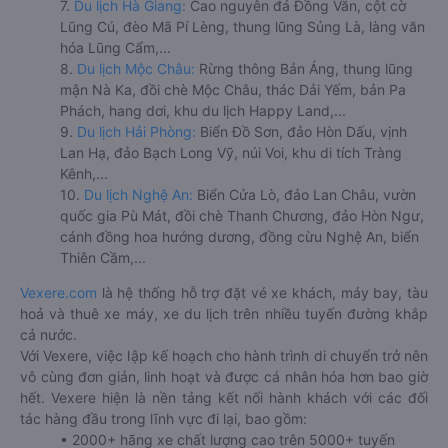
7.
Du lịch Hà Giang:
Cao nguyên đá Đồng Văn, cột cờ
Lũng Cú, đèo Mã Pí Lèng, thung lũng Sủng Là, làng văn
hóa Lũng Cẩm,...
8.
Du lịch Mộc Châu:
Rừng thông Bản Áng, thung lũng
mận Nà Ka, đồi chè Mộc Châu, thác Dải Yếm, bản Pa
Phách, hang dơi, khu du lịch Happy Land,...
9.
Du lịch Hải Phòng:
Biển Đồ Sơn, đảo Hòn Dấu, vịnh
Lan Hạ, đảo Bạch Long Vỹ, núi Voi, khu di tích Tràng
Kênh,...
10.
Du lịch Nghệ An:
Biển Cửa Lò, đảo Lan Châu, vườn
quốc gia Pù Mát, đồi chè Thanh Chương, đảo Hòn Ngư,
cánh đồng hoa hướng dương, đồng cừu Nghệ An, biển
Thiên Cầm,...
Vexere.com
là hệ thống hỗ trợ đặt vé xe khách, máy bay, tàu
hoả và thuê xe máy, xe du lịch trên nhiều tuyến đường khắp
cả nước.
Với Vexere, việc lập kế hoạch cho hành trình di chuyển trở nên
vô cùng đơn giản, linh hoạt và được cá nhân hóa hơn bao giờ
hết. Vexere hiện là nền tảng kết nối hành khách với các đối
tác hàng đầu trong lĩnh vực đi lại, bao gồm:
• 2000+ hãng xe chất lượng cao trên 5000+ tuyến