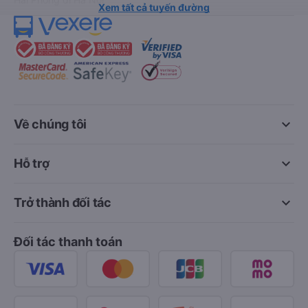
Xem tất cả tuyến đường
keyboard_arrow_down
Về chúng tôi
keyboard_arrow_down
Hỗ trợ
keyboard_arrow_down
Trở thành đối tác
Đối tác thanh toán