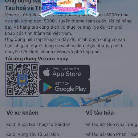
Ứng dụng đặt vé Xe khách, Máy bay,
Tàu hoả và Thuê xe
Vexere - ứng dụng đặt vé đa phương tiện với hơn 3000+ nhà
xe chất lượng cao, 5000+ tuyến đường toàn quốc, tất cả hãng
bay và hãng tàu cùng dịch vụ thuê xe máy, xe du lịch phủ
khắp các tỉnh thành tại Việt Nam.
Ứng dụng hiển thị thông tin đầy đủ, minh bạch cùng vô vàn
tiện ích giúp người dùng so sánh và lựa chọn phương án di
chuyển tiết kiệm, nhanh chóng và phù hợp nhất.
Tải ứng dụng Vexere ngay
Vé xe khách
Vé tàu hỏa
Xe đi Buôn Mê Thuột từ Sài Gòn
Vé tàu Sài Gòn Nha Trang
Xe đi Vũng Tàu từ Sài Gòn
Vé tàu Sài Gòn Phan Thiết