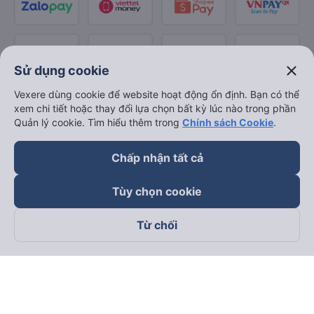
close
Sử dụng cookie
Vexere dùng cookie để website hoạt động ổn định. Bạn có thể
xem chi tiết hoặc thay đổi lựa chọn bất kỳ lúc nào trong phần
Quản lý cookie. Tìm hiểu thêm trong
Chính sách Cookie
.
Chấp nhận tất cả
Tùy chọn cookie
Từ chối
Theo dõi chúng tôi trên
Facebook
Tiktok
Youtube
Công ty TNHH Thương Mại Dịch Vụ Vexere