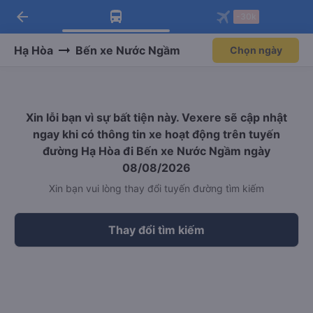
arrow_back
Tải app Vexere ngay!
Tải app Vexere
-30k
Mở app
Mở app
Nhận ưu đãi thành viên độc
-30k/ghế khi đặt vé máy bay qua
quyền
app
Hạ Hòa
Bến xe Nước Ngầm
Chọn ngày
Xin lỗi bạn vì sự bất tiện này. Vexere sẽ cập nhật
ngay khi có thông tin xe hoạt động trên tuyến
đường Hạ Hòa đi Bến xe Nước Ngầm ngày
08/08/2026
Xin bạn vui lòng thay đổi tuyến đường tìm kiếm
Thay đổi tìm kiếm