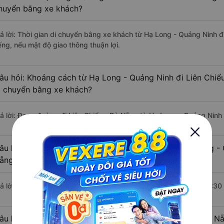
huyển bằng xe khách?
rả lời: Thời gian di chuyển bằng xe khách từ Hạ Long - Quảng Ninh 
ếng, nếu mật độ giao thông thuận lợi.
âu hỏi: Khoảng cách từ Hạ Long - Quảng Ninh đi Liên Chiể
i chuyển bằng xe khách?
rả lời: Đoạn đường đi Liên Chiểu - Đà Nẵng từ Hạ Long - Quảng Ninh
âu hỏi: Mỗi ngày có bao nhiêu chuyến xe khách Hạ Long - 
ẵng ?
rả lời: Trung bình mỗi ngày có khoảng 3 chuyến xe bắt đầu từ 11:30
âu hỏi: Nhà xe đi Hạ Long - Quảng Ninh Liên Chiểu - Đà N