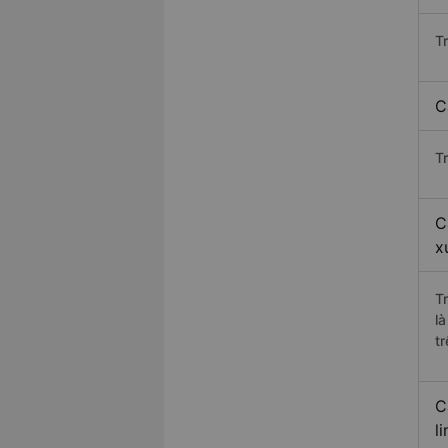
T
C
T
C
x
T
l
t
C
l