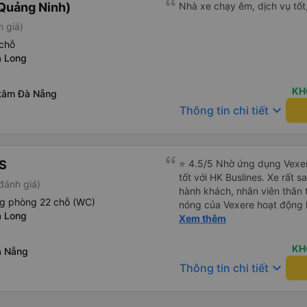
Quảng Ninh)
Nhà xe chạy êm, dịch vụ tốt,
h giá)
chỗ
ạ Long
KH
 tâm Đà Nẵng
keyboard_arrow_down
Thông tin chi tiết
S
⭐ 4.5/5 Nhờ ứng dụng Vexer
tốt với HK Buslines. Xe rất s
đánh giá)
hành khách, nhân viên thân 
ng phòng 22 chỗ (WC)
nóng của Vexere hoạt động h
ạ Long
với khách hàng. Nhược điểm: 
Xem thêm
trên ứng dụng quá nhanh, d
quay lại, điều này có thể dẫ
KH
à Nẵng
vì điểm trả khách chỉ ở văn 
keyboard_arrow_down
Thông tin chi tiết
không phải ở nhà tôi :) Ưu đ
đúng giờ. Điểm đón khách ch
ký. Nhân viên chuyên nghiệp