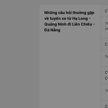
C
Những câu hỏi thường gặp
về tuyến xe từ Hạ Long -
T
Quảng Ninh đi Liên Chiểu -
x
Đà Nẵng
C
T
C
C
Tr
C