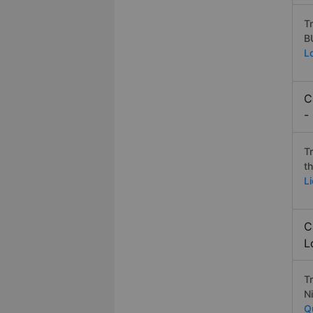
T
B
L
C
-
T
t
L
C
L
T
N
Q