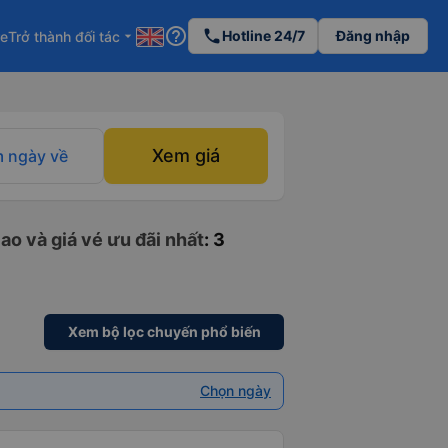
help_outline
phone
Hotline 24/7
Đăng nhập
re
Trở thành đối tác
arrow_drop_down
Xem giá
 ngày về
ao và giá vé ưu đãi nhất
: 3
Xem bộ lọc chuyến phổ biến
Chọn ngày