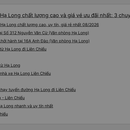
đánh giá 4.5 sao cho cả ứng
Tôi hy vọng ứng dụng và công
 Hạ Long chất lượng cao và giá vé ưu đãi nhất: 3 chu
mang đến nhiều tiện ích hơn
có app Vexere mà mình được
Hạ Long chất lượng cao, uy tín, giá rẻ nhất 08/2026
tô của HK Buslines khá ổn. 
cabin riêng, nhân viên phục
tại Số 312 Nguyễn Văn Cừ (Văn phòng Hạ Long)
của Vexere làm việc hiệu qu
khởi hành tại 16A Anh Đào (Văn phòng Hạ Long)
hàng. Điểm trừ: -0,5 sao thờ
từ Hạ Long đi Liên Chiểu
quá nhanh, chọn dễ dàng bư
sửa, dẫn đến nguy cơ bị mất
hàng, chỉ tại văn phòng đại d
 từ Hạ Long
Điểm cộng: Xe xuất bến và 
ký. Nhân viên chuyên nghiệp
á nhà xe Hạ Long Liên Chiểu
sao cho cả app Vexere và H
triển để mang lại trải nghiệm
 chạy tuyến đường Hạ Long đi Liên Chiểu
 - Liên Chiểu
Hạ Long nhanh và uy tín nhất
Chiểu