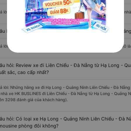
rả lời: Chuyến xe có giờ xuất phát sớm nhất vào lúc 11:30 là của nh
âu hỏi: Nhà xe đi Liên Chiểu - Đà Nẵng từ Hạ Long - Quảng
rả lời: Chuyến xe có giờ xuất phát trễ (muộn) nhất là vào lúc 17:00 
âu hỏi: Review xe đi Liên Chiểu - Đà Nẵng từ Hạ Long - Qu
uất sắc, cao cấp nhất?
rả lời: Những hãng xe đi Hạ Long - Quảng Ninh Liên Chiểu - Đà Nẵng 
à nhà xe HK BUSLINES đi Liên Chiểu - Đà Nẵng từ Hạ Long - Quảng Ni
rên 3298 đánh giá của khách hàng).
âu hỏi: Có loại xe Hạ Long - Quảng Ninh Liên Chiểu - Đà N
imousine phòng đôi không?