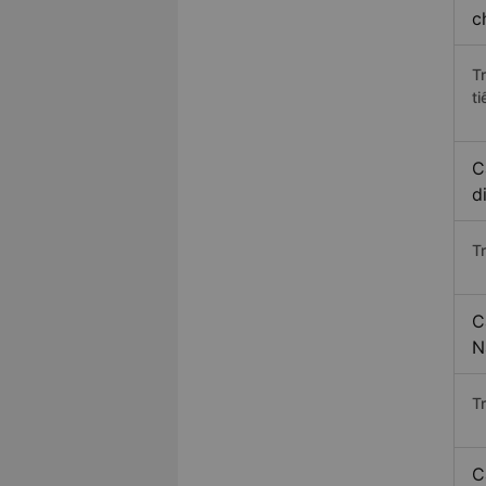
c
T
ti
C
d
T
C
N
T
C