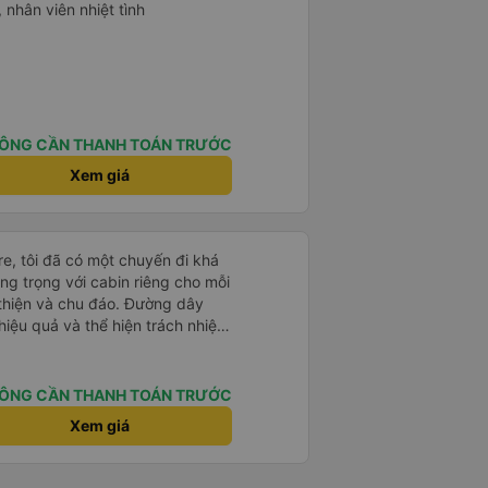
 nhân viên nhiệt tình
ÔNG CẦN THANH TOÁN TRƯỚC
Xem giá
e, tôi đã có một chuyến đi khá
ang trọng với cabin riêng cho mỗi
thiện và chu đáo. Đường dây
iệu quả và thể hiện trách nhiệm
-0.5 sao vì quy trình đặt vé
ễ chọn sai bước và không thể
n đến việc hủy dịch vụ. -0.5 sao
ÔNG CẦN THANH TOÁN TRƯỚC
phòng đại diện của công ty,
Xem giá
iểm: Xe buýt khởi hành và đến
ính xác tại địa điểm đã đăng
 và hữu ích. Nhìn chung, tôi