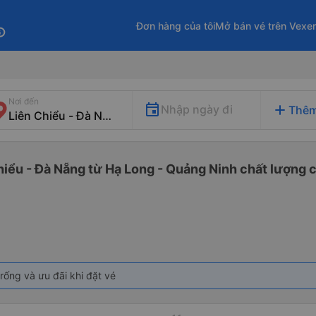
Đơn hàng của tôi
Mở bán vé trên Vexe
fo
Nơi đến
add
Nhập ngày đi
Thêm
hiểu - Đà Nẵng từ Hạ Long - Quảng Ninh chất lượng c
rống và ưu đãi khi đặt vé