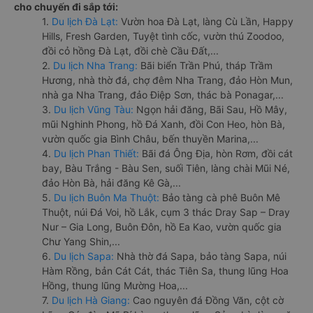
cho chuyến đi sắp tới:
1.
Du lịch Đà Lạt:
Vườn hoa Đà Lạt, làng Cù Lần, Happy
Hills, Fresh Garden, Tuyệt tình cốc, vườn thú Zoodoo,
đồi cỏ hồng Đà Lạt, đồi chè Cầu Đất,...
2.
Du lịch Nha Trang:
Bãi biển Trần Phú, tháp Trầm
Hương, nhà thờ đá, chợ đêm Nha Trang, đảo Hòn Mun,
nhà ga Nha Trang, đảo Điệp Sơn, thác bà Ponagar,...
3.
Du lịch Vũng Tàu:
Ngọn hải đăng, Bãi Sau, Hồ Mây,
mũi Nghinh Phong, hồ Đá Xanh, đồi Con Heo, hòn Bà,
vườn quốc gia Bình Châu, bến thuyền Marina,...
4.
Du lịch Phan Thiết:
Bãi đá Ông Địa, hòn Rơm, đồi cát
bay, Bàu Trắng - Bàu Sen, suối Tiên, làng chài Mũi Né,
đảo Hòn Bà, hải đăng Kê Gà,...
5.
Du lịch Buôn Ma Thuột:
Bảo tàng cà phê Buôn Mê
Thuột, núi Đá Voi, hồ Lắk, cụm 3 thác Dray Sap – Dray
Nur – Gia Long, Buôn Đôn, hồ Ea Kao, vườn quốc gia
Chư Yang Shin,...
6.
Du lịch Sapa:
Nhà thờ đá Sapa, bảo tàng Sapa, núi
Hàm Rồng, bản Cát Cát, thác Tiên Sa, thung lũng Hoa
Hồng, thung lũng Mường Hoa,...
7.
Du lịch Hà Giang:
Cao nguyên đá Đồng Văn, cột cờ