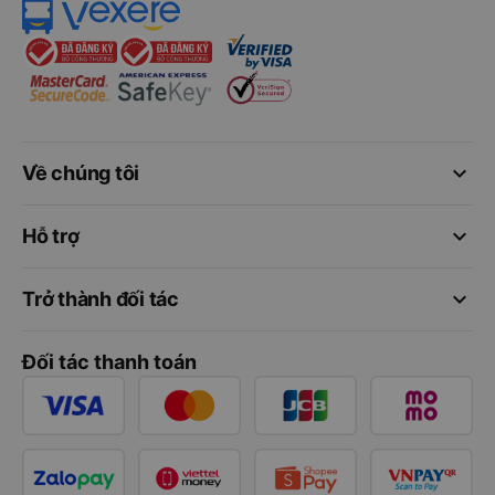
keyboard_arrow_down
Về chúng tôi
keyboard_arrow_down
Hỗ trợ
keyboard_arrow_down
Trở thành đối tác
Đối tác thanh toán