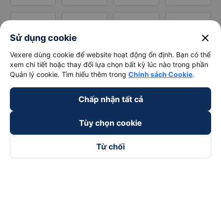
close
Sử dụng cookie
Vexere dùng cookie để website hoạt động ổn định. Bạn có thể
xem chi tiết hoặc thay đổi lựa chọn bất kỳ lúc nào trong phần
Quản lý cookie. Tìm hiểu thêm trong
Chính sách Cookie
.
Chấp nhận tất cả
Tùy chọn cookie
Từ chối
Theo dõi chúng tôi trên
Facebook
Tiktok
Youtube
Công ty TNHH Thương Mại Dịch Vụ Vexere