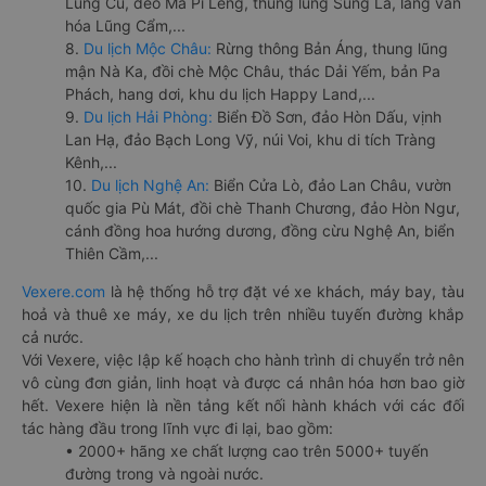
Lũng Cú, đèo Mã Pí Lèng, thung lũng Sủng Là, làng văn
hóa Lũng Cẩm,...
8.
Du lịch Mộc Châu:
Rừng thông Bản Áng, thung lũng
mận Nà Ka, đồi chè Mộc Châu, thác Dải Yếm, bản Pa
Phách, hang dơi, khu du lịch Happy Land,...
9.
Du lịch Hải Phòng:
Biển Đồ Sơn, đảo Hòn Dấu, vịnh
Lan Hạ, đảo Bạch Long Vỹ, núi Voi, khu di tích Tràng
Kênh,...
10.
Du lịch Nghệ An:
Biển Cửa Lò, đảo Lan Châu, vườn
quốc gia Pù Mát, đồi chè Thanh Chương, đảo Hòn Ngư,
cánh đồng hoa hướng dương, đồng cừu Nghệ An, biển
Thiên Cầm,...
Vexere.com
là hệ thống hỗ trợ đặt vé xe khách, máy bay, tàu
hoả và thuê xe máy, xe du lịch trên nhiều tuyến đường khắp
cả nước.
Với Vexere, việc lập kế hoạch cho hành trình di chuyển trở nên
vô cùng đơn giản, linh hoạt và được cá nhân hóa hơn bao giờ
hết. Vexere hiện là nền tảng kết nối hành khách với các đối
tác hàng đầu trong lĩnh vực đi lại, bao gồm:
• 2000+ hãng xe chất lượng cao trên 5000+ tuyến
đường trong và ngoài nước.