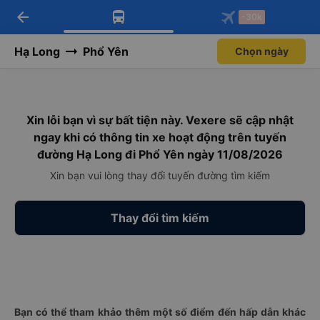
arrow_back
Tải app Vexere ngay!
Tải app Vexere
-30k
Mở app
Mở app
Nhận ưu đãi thành viên độc
-30k/ghế khi đặt vé máy bay qua
quyền
app
Hạ Long
Phổ Yên
Chọn ngày
Xin lỗi bạn vì sự bất tiện này. Vexere sẽ cập nhật
ngay khi có thông tin xe hoạt động trên tuyến
đường Hạ Long đi Phổ Yên ngày 11/08/2026
Xin bạn vui lòng thay đổi tuyến đường tìm kiếm
Thay đổi tìm kiếm
Bạn có thể tham khảo thêm một số điểm đến hấp dẫn khác