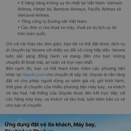
• 5 hãng hàng không uy tín nhất tại Việt Nam: Vietnam
Airlines, Vietjet Air, Bamboo Airways, Pacific Airlines và
Vietravel Airlines.
• Tổng công ty Đường sắt Việt Nam.
• Các đơn vị cho thuê xe máy, thuê xe du lịch uy tín
trên toàn quốc.
Chỉ với vài thao tác đơn giản, bạn đã có thể đặt được dịch vụ
di chuyển tại Vexere với nhiều ưu đãi vô cùng hấp dẫn. Vexere
luôn sẵn sàng đồng hành và mang đến cho bạn những
chuyến đi thoải mái, an toàn và trọn vẹn nhất.
Bên cạnh đó, bạn có thể tham khảo thêm các phương tiện
khác tại
Goyolo.com
cho chuyến đi sắp tới. Goyolo là nền tảng
đặt vé cho phép người dùng so sánh giá cả, giờ khởi hành,
thời gian di chuyển của nhiều phương tiện máy bay, xe khách
và tàu hoả. Hệ thống của Goyolo được liên kết trực tiếp với
các hãng máy bay, xe khách và tàu hoả, luôn đảm bảo có vé
cho bạn di chuyển.
Ứng dụng đặt vé Xe khách, Máy bay,