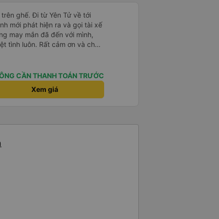
rên ghế. Đi từ Yên Tử về tới
h mới phát hiện ra và gọi tài xế
hưng may mắn đã đến với mình,
iệt tình luôn. Rất cảm ơn và chúc
ức khoẻ, vạn dặm bình an ạ!
ÔNG CẦN THANH TOÁN TRƯỚC
Xem giá
n