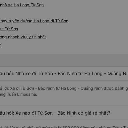
á nhà xe Hạ Long Từ Sơn
e chạy tuyến đường Hạ Long đi Từ Sơn
g - Từ Sơn
ong nhanh và uy tín nhất
n
âu hỏi: Nhà xe đi Từ Sơn - Bắc Ninh từ Hạ Long - Quảng Ni
rả lời: Xe đi Từ Sơn - Bắc Ninh từ Hạ Long - Quảng Ninh được đánh g
ùng Tuấn Limousine.
âu hỏi: Xe nào đi Từ Sơn - Bắc Ninh có giá rẻ nhất?
rả lời: Vé xe rẻ nhất có mức giá là 300.000 đồng của nhà xe Tùng T