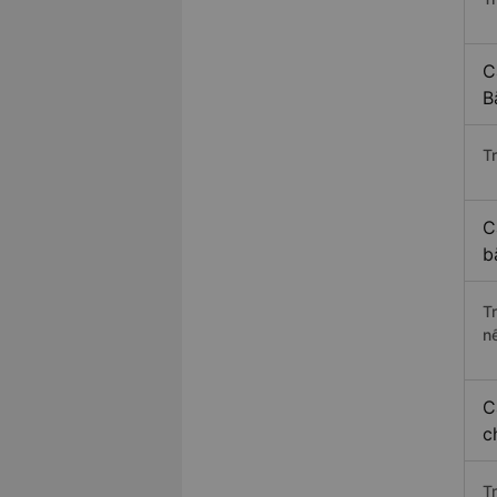
C
B
Tr
C
b
T
n
C
c
T