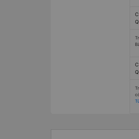
C
Q
T
B
C
Q
T
c
T