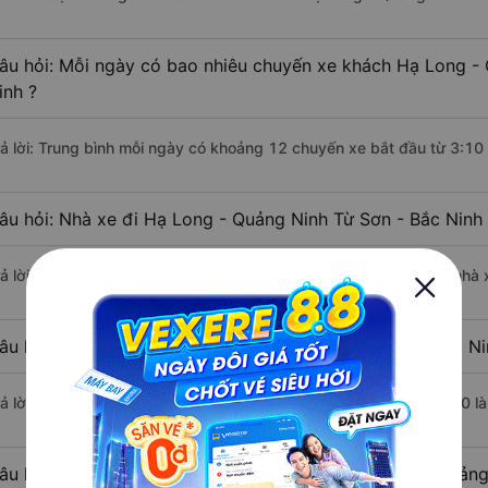
âu hỏi: Mỗi ngày có bao nhiêu chuyến xe khách Hạ Long - 
inh ?
rả lời: Trung bình mỗi ngày có khoảng 12 chuyến xe bắt đầu từ 3:10
âu hỏi: Nhà xe đi Hạ Long - Quảng Ninh Từ Sơn - Bắc Ninh
rả lời: Chuyến xe có giờ xuất phát sớm nhất vào lúc 3:10 là của nhà
âu hỏi: Nhà xe đi Từ Sơn - Bắc Ninh từ Hạ Long - Quảng Ni
rả lời: Chuyến xe có giờ xuất phát trễ (muộn) nhất là vào lúc 18:10 
âu hỏi: Review xe đi Từ Sơn - Bắc Ninh từ Hạ Long - Quảng