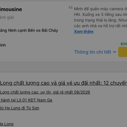
Limousine
Mình để quên máy camera ở t
HN. Xuống xe 3 tiếng sau mìn
ánh giá)
trong trạng thái lo lắng. N
các anh nhà xe hỗ trợ rất nh
uảng Ninh cạnh Bến xe Bãi Cháy
các anh nhà xe Tùng Tuấn s
Xem thêm
KH
inh
keyboard_arrow_down
Thông tin chi tiết
Long chất lượng cao và giá vé ưu đãi nhất: 12 chuyế
Long chất lượng cao, uy tín, giá rẻ nhất 08/2026
i hành tại Lô 01 KĐT Nam Ga
từ Hạ Long đi Từ Sơn
 Hạ Long