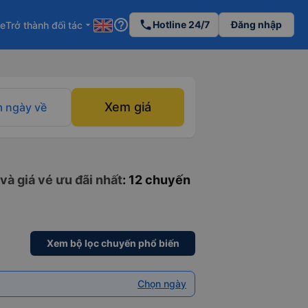
help_outline
phone
Hotline 24/7
Đăng nhập
re
Trở thành đối tác
arrow_drop_down
Xem giá
 ngày về
và giá vé ưu đãi nhất
: 12 chuyến
Xem bộ lọc chuyến phổ biến
Chọn ngày