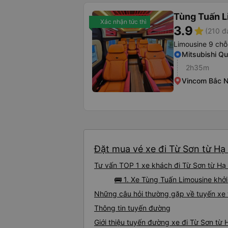
Tùng Tuấn 
Xác nhận tức thì
3.9
star
(210 đ
Limousine 9 chỗ
Mitsubishi Q
2h35m
Vincom Bắc N
Đặt mua vé xe đi Từ Sơn từ Hạ 
Tư vấn TOP 1 xe khách đi Từ Sơn từ Hạ 
🚌 1. Xe Tùng Tuấn Limousine khở
Những câu hỏi thường gặp về tuyến xe 
Thông tin tuyến đường
Giới thiệu tuyến đường xe đi Từ Sơn từ