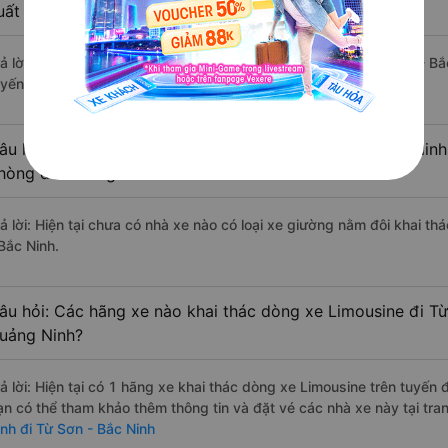
uất sắc, cao cấp nhất?
rả lời: Tạm thời chưa đủ review để đánh giá có nhà xe đi Từ Sơn - B
uyến đường này có chất lượng xuất sắc.
âu hỏi: Có loại xe Hạ Long - Quảng Ninh Từ Sơn - Bắc Ninh
hòng đôi không?
rả lời: Hiện tại chưa có nhà xe nào có loại xe giường nằm đôi khai t
 Bắc Ninh.
âu hỏi: Các hãng xe nào khai thác dòng xe Limousine đi Từ
uảng Ninh?
rả lời: Hiện tại có 1 hãng xe khai thác dòng xe Limousine trên tuyến
ạn có thể tham khảo thêm thông tin và đặt vé các nhà xe này tại tra
inh đi Từ Sơn - Bắc Ninh