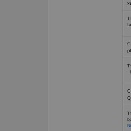
x
T
t
C
p
T
-
C
Q
T
b
N