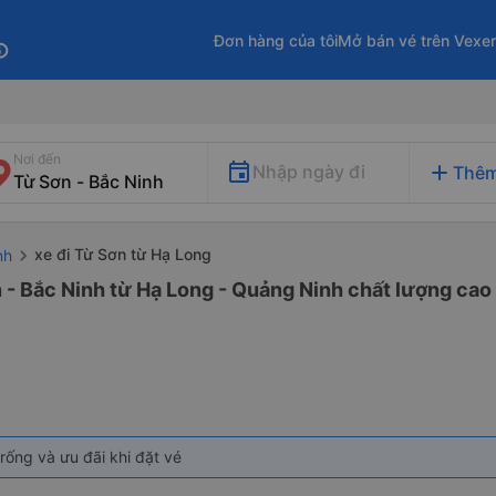
Đơn hàng của tôi
Mở bán vé trên Vexe
fo
Nơi đến
add
Nhập ngày đi
Thêm
xe đi Từ Sơn từ Hạ Long
nh
 - Bắc Ninh từ Hạ Long - Quảng Ninh chất lượng cao 
rống và ưu đãi khi đặt vé