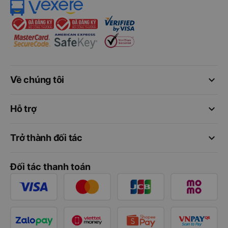
keyboard_arrow_down
Về chúng tôi
keyboard_arrow_down
Hỗ trợ
keyboard_arrow_down
Trở thành đối tác
Đối tác thanh toán