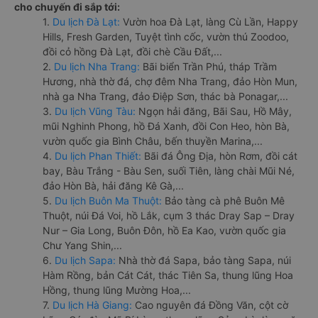
cho chuyến đi sắp tới:
1.
Du lịch Đà Lạt:
Vườn hoa Đà Lạt, làng Cù Lần, Happy
Hills, Fresh Garden, Tuyệt tình cốc, vườn thú Zoodoo,
đồi cỏ hồng Đà Lạt, đồi chè Cầu Đất,...
2.
Du lịch Nha Trang:
Bãi biển Trần Phú, tháp Trầm
Hương, nhà thờ đá, chợ đêm Nha Trang, đảo Hòn Mun,
nhà ga Nha Trang, đảo Điệp Sơn, thác bà Ponagar,...
3.
Du lịch Vũng Tàu:
Ngọn hải đăng, Bãi Sau, Hồ Mây,
mũi Nghinh Phong, hồ Đá Xanh, đồi Con Heo, hòn Bà,
vườn quốc gia Bình Châu, bến thuyền Marina,...
4.
Du lịch Phan Thiết:
Bãi đá Ông Địa, hòn Rơm, đồi cát
bay, Bàu Trắng - Bàu Sen, suối Tiên, làng chài Mũi Né,
đảo Hòn Bà, hải đăng Kê Gà,...
5.
Du lịch Buôn Ma Thuột:
Bảo tàng cà phê Buôn Mê
Thuột, núi Đá Voi, hồ Lắk, cụm 3 thác Dray Sap – Dray
Nur – Gia Long, Buôn Đôn, hồ Ea Kao, vườn quốc gia
Chư Yang Shin,...
6.
Du lịch Sapa:
Nhà thờ đá Sapa, bảo tàng Sapa, núi
Hàm Rồng, bản Cát Cát, thác Tiên Sa, thung lũng Hoa
Hồng, thung lũng Mường Hoa,...
7.
Du lịch Hà Giang:
Cao nguyên đá Đồng Văn, cột cờ