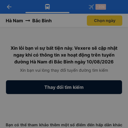
arrow_back
Tải app Vexere ngay!
Tải app Vexere
-30k
Mở app
Mở app
Nhận ưu đãi thành viên độc
-30k/ghế khi đặt vé máy bay qua
quyền
app
Hà Nam
Bắc Bình
Chọn ngày
Xin lỗi bạn vì sự bất tiện này. Vexere sẽ cập nhật
ngay khi có thông tin xe hoạt động trên tuyến
đường Hà Nam đi Bắc Bình ngày 10/08/2026
Xin bạn vui lòng thay đổi tuyến đường tìm kiếm
Thay đổi tìm kiếm
Bạn có thể tham khảo thêm một số điểm đến hấp dẫn khác