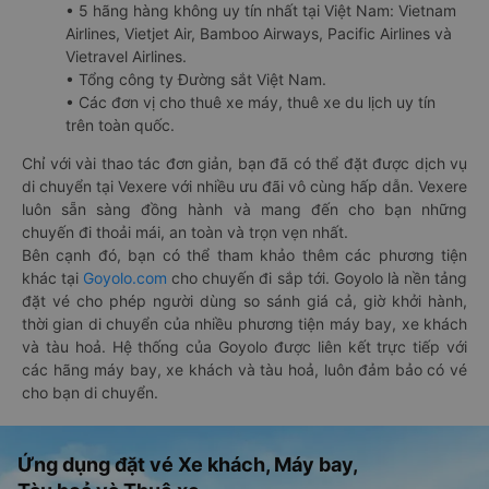
• 5 hãng hàng không uy tín nhất tại Việt Nam: Vietnam
Airlines, Vietjet Air, Bamboo Airways, Pacific Airlines và
Vietravel Airlines.
• Tổng công ty Đường sắt Việt Nam.
• Các đơn vị cho thuê xe máy, thuê xe du lịch uy tín
trên toàn quốc.
Chỉ với vài thao tác đơn giản, bạn đã có thể đặt được dịch vụ
di chuyển tại Vexere với nhiều ưu đãi vô cùng hấp dẫn. Vexere
luôn sẵn sàng đồng hành và mang đến cho bạn những
chuyến đi thoải mái, an toàn và trọn vẹn nhất.
Bên cạnh đó, bạn có thể tham khảo thêm các phương tiện
khác tại
Goyolo.com
cho chuyến đi sắp tới. Goyolo là nền tảng
đặt vé cho phép người dùng so sánh giá cả, giờ khởi hành,
thời gian di chuyển của nhiều phương tiện máy bay, xe khách
và tàu hoả. Hệ thống của Goyolo được liên kết trực tiếp với
các hãng máy bay, xe khách và tàu hoả, luôn đảm bảo có vé
cho bạn di chuyển.
Ứng dụng đặt vé Xe khách, Máy bay,