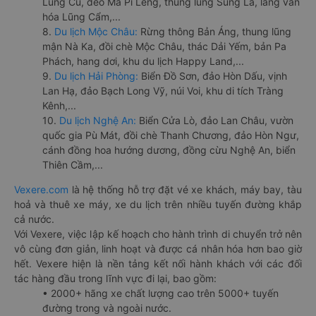
Lũng Cú, đèo Mã Pí Lèng, thung lũng Sủng Là, làng văn
hóa Lũng Cẩm,...
8.
Du lịch Mộc Châu:
Rừng thông Bản Áng, thung lũng
mận Nà Ka, đồi chè Mộc Châu, thác Dải Yếm, bản Pa
Phách, hang dơi, khu du lịch Happy Land,...
9.
Du lịch Hải Phòng:
Biển Đồ Sơn, đảo Hòn Dấu, vịnh
Lan Hạ, đảo Bạch Long Vỹ, núi Voi, khu di tích Tràng
Kênh,...
10.
Du lịch Nghệ An:
Biển Cửa Lò, đảo Lan Châu, vườn
quốc gia Pù Mát, đồi chè Thanh Chương, đảo Hòn Ngư,
cánh đồng hoa hướng dương, đồng cừu Nghệ An, biển
Thiên Cầm,...
Vexere.com
là hệ thống hỗ trợ đặt vé xe khách, máy bay, tàu
hoả và thuê xe máy, xe du lịch trên nhiều tuyến đường khắp
cả nước.
Với Vexere, việc lập kế hoạch cho hành trình di chuyển trở nên
vô cùng đơn giản, linh hoạt và được cá nhân hóa hơn bao giờ
hết. Vexere hiện là nền tảng kết nối hành khách với các đối
tác hàng đầu trong lĩnh vực đi lại, bao gồm:
• 2000+ hãng xe chất lượng cao trên 5000+ tuyến
đường trong và ngoài nước.