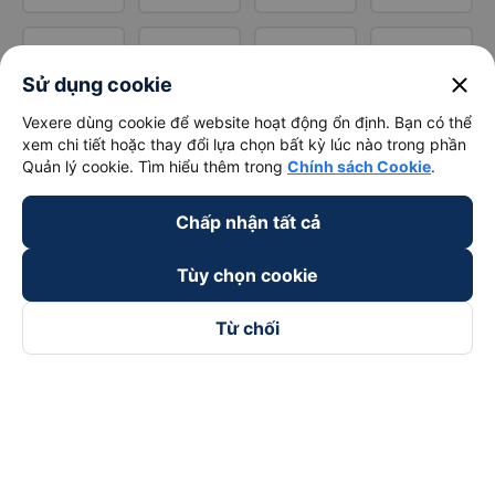
close
Sử dụng cookie
Vexere dùng cookie để website hoạt động ổn định. Bạn có thể
xem chi tiết hoặc thay đổi lựa chọn bất kỳ lúc nào trong phần
Quản lý cookie. Tìm hiểu thêm trong
Chính sách Cookie
.
Chấp nhận tất cả
Tùy chọn cookie
Từ chối
Theo dõi chúng tôi trên
Facebook
Tiktok
Youtube
Công ty TNHH Thương Mại Dịch Vụ Vexere