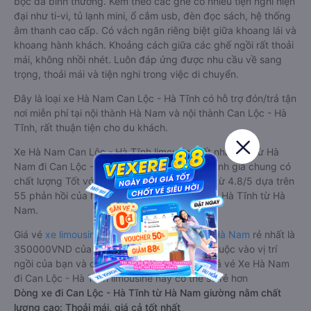
bọc da bình thường. Kèm theo các ghế có nhiều tiện nghi hiện
đại như ti-vi, tủ lạnh mini, ổ cắm usb, đèn đọc sách, hệ thống
âm thanh cao cấp. Có vách ngăn riêng biệt giữa khoang lái và
khoang hành khách. Khoảng cách giữa các ghế ngồi rất thoải
mái, không nhồi nhét. Luôn đáp ứng được nhu cầu về sang
trọng, thoải mái và tiện nghi trong việc di chuyển.
Đây là loại xe Hà Nam Can Lộc - Hà Tĩnh có hỗ trợ đón/trả tận
nơi miễn phí tại nội thành Hà Nam và nội thành Can Lộc - Hà
Tĩnh, rất thuận tiện cho du khách.
Xe Hà Nam Can Lộc - Hà Tĩnh limousine tốt nhất: Xe từ Hà
Nam đi Can Lộc - Hà Tĩnh limousine được đánh giá chung có
chất lượng Tốt với điểm đánh giá trung bình từ 4.8/5 dựa trên
55 phản hồi của hành khách Xe về Can Lộc - Hà Tĩnh từ Hà
Nam.
Giá vé
xe limousine đi Can Lộc - Hà Tĩnh từ Hà Nam
rẻ nhất là
350000VND của hãng xe Hưng Long. Tùy thuộc vào vị trí
ngồi của bạn và chương trình khuyến mãi, giá vé Xe Hà Nam
đi Can Lộc - Hà Tĩnh limousine này có thể sẽ rẻ hơn
Dòng xe đi Can Lộc - Hà Tĩnh từ Hà Nam giường nằm chất
lượng cao: Thoải mái, giá cả tốt nhất