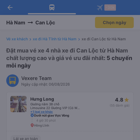
arrow_back
Tải app Vexere ngay!
Tải app Vexere
-30k
Mở app
Mở app
Nhận ưu đãi thành viên độc
-30k/ghế khi đặt vé máy bay qua
quyền
app
Hà Nam
Can Lộc
Chọn ngày
Vé xe khách
xe đi Hà Tĩnh từ Hà Nam
xe đi Can Lộc từ Hà Nam
Đặt mua vé xe 4 nhà xe đi Can Lộc từ Hà Nam
chất lượng cao và giá vé ưu đãi nhất
: 5 chuyến
mỗi ngày
Vexere Team
Ngày cập nhật: 06/08/2026
Hưng Long
4.8
Giường nằm 38 chỗ
(55 đánh giá)
Limousine 22 Giường VIP (Có WC)
+1 loại xe khác
Dưới nút giao Vực Vòng
4 giờ 30 phút
Hồng Lĩnh
Lái xe an toàn