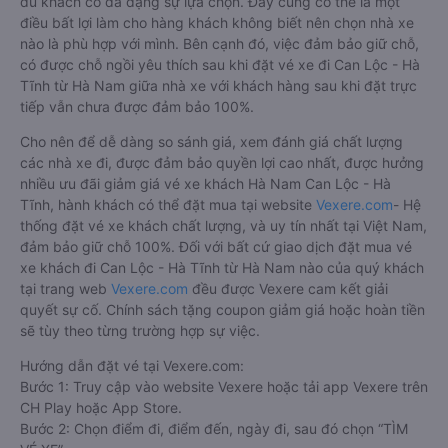
du khách có đa dạng sự lựa chọn. Đây cũng có thể là một
điều bất lợi làm cho hàng khách không biết nên chọn nhà xe
nào là phù hợp với mình. Bên cạnh đó, việc đảm bảo giữ chỗ,
có được chỗ ngồi yêu thích sau khi đặt vé xe đi Can Lộc - Hà
Tĩnh từ Hà Nam giữa nhà xe với khách hàng sau khi đặt trực
tiếp vẫn chưa được đảm bảo 100%.
Cho nên để dễ dàng so sánh giá, xem đánh giá chất lượng
các nhà xe đi, được đảm bảo quyền lợi cao nhất, được hưởng
nhiều ưu đãi giảm giá vé xe khách Hà Nam Can Lộc - Hà
Tĩnh, hành khách có thể đặt mua tại website
Vexere.com
- Hệ
thống đặt vé xe khách chất lượng, và uy tín nhất tại Việt Nam,
đảm bảo giữ chỗ 100%. Đối với bất cứ giao dịch đặt mua vé
xe khách đi Can Lộc - Hà Tĩnh từ Hà Nam nào của quý khách
tại trang web
Vexere.com
đều được Vexere cam kết giải
quyết sự cố. Chính sách tặng coupon giảm giá hoặc hoàn tiền
sẽ tùy theo từng trường hợp sự việc.
Hướng dẫn đặt vé tại Vexere.com:
Bước 1: Truy cập vào website Vexere hoặc tải app Vexere trên
CH Play hoặc App Store.
Bước 2: Chọn điểm đi, điểm đến, ngày đi, sau đó chọn “TÌM