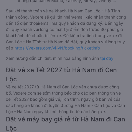
thông qua các ví Momo, ZaloPay, AirPay, VNPay,…
Sau khi thanh toán vé xe khách Hà Nam Can Lộc - Hà Tĩnh
thành công, Vexere sẽ gửi tin nhắn/email xác nhận thành công
đến số điện thoại/email mà quý khách đã đăng ký. Đến ngày
đi, quý khách vui lòng có mặt tại điểm đón trước 30 phút giờ
khởi hành để chuẩn bị lên xe. Để kiểm tra tình trạng vé xe đi
Can Lộc - Hà Tĩnh từ Hà Nam đã đặt, quý khách vui lòng truy
cập
https://vexere.com/vi-VN/booking/ticketinfo
Xem hướng dẫn chi tiết, minh họa bằng hình ảnh
tại đây.
Đặt vé xe Tết 2027 từ Hà Nam đi Can
Lộc
Vé xe tết 2027 từ Hà Nam đi Can Lộc vẫn chưa được công
bố. Vexere.com sẽ sớm thông báo cho các bạn thông tin vé
xe Tết 2027 bao gồm giá vé, lịch trình, ngày giờ bán vé của
các hãng xe khách đi tuyến đường Hà Nam - Can Lộc và Can
Lộc - Hà Nam ngay khi có thông tin từ các hãng xe.
Đặt vé máy bay giá rẻ từ Hà Nam đi Can
Lộc