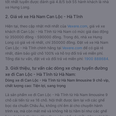
tốt nhất tuyến được đánh giá 4.8/5 bởi 55 hành khách là nhà
xe Hưng Long.
2. Giá vé xe Hà Nam Can Lộc - Hà Tĩnh
Hiện tại, theo cập nhật mới nhất của
Vexere.com
, giá vé xe
khách đi Can Lộc - Hà Tĩnh từ Hà Nam có mức giá dao động
từ 350000 đồng - 590000 đồng. Trong đó, nhà xe Hưng
Long có giá vé rẻ nhất, chỉ 350000 đồng. Đặt vé xe Hà Nam
Can Lộc - Hà Tĩnh chính hãng tại
Vexere.com
để có giá rẻ
nhất, đảm bảo giữ chỗ 100% và hỗ trợ đổi trả vé miễn phí.
Tổng đài tư vấn, đặt vé và đổi trả vé miễn phí:
1900 888684
.
3. Giới thiệu, tư vấn các dòng xe chạy tuyến đường
xe đi Can Lộc - Hà Tĩnh từ Hà Nam:
Dòng xe đi Can Lộc - Hà Tĩnh từ Hà Nam limousine 9 chỗ vip,
chất lượng cao: Tiện lợi, sang trọng
Là sản phẩm xe đi Can Lộc - Hà Tĩnh từ Hà Nam limousine 9
chỗ cải tiến từ xe 16 chỗ. Nội thất được làm lại với các ghế
bọc da chuẩn Châu Âu, không chỉ êm ái cho chuyến hành
trình xa, mà còn mát mẻ và không hề bị hầm bí như các ghế