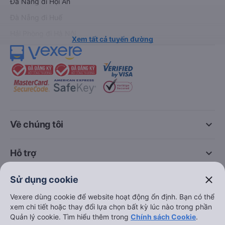
Đà Nẵng đi Hội An
Đà Nẵng đi Huế
Hải Phòng đi Hà Nội
Xem tất cả tuyến đường
keyboard_arrow_down
Về chúng tôi
keyboard_arrow_down
Hỗ trợ
close
Sử dụng cookie
keyboard_arrow_down
Trở thành đối tác
Vexere dùng cookie để website hoạt động ổn định. Bạn có thể
xem chi tiết hoặc thay đổi lựa chọn bất kỳ lúc nào trong phần
Đối tác thanh toán
Quản lý cookie. Tìm hiểu thêm trong
Chính sách Cookie
.