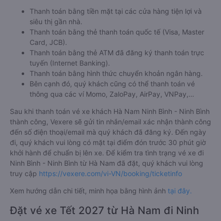
Thanh toán bằng tiền mặt tại các cửa hàng tiện lợi và
siêu thị gần nhà.
Thanh toán bằng thẻ thanh toán quốc tế (Visa, Master
Card, JCB).
Thanh toán bằng thẻ ATM đã đăng ký thanh toán trực
tuyến (Internet Banking).
Thanh toán bằng hình thức chuyển khoản ngân hàng.
Bên cạnh đó, quý khách cũng có thể thanh toán vé
thông qua các ví Momo, ZaloPay, AirPay, VNPay,…
Sau khi thanh toán vé xe khách Hà Nam Ninh Bình - Ninh Bình
thành công, Vexere sẽ gửi tin nhắn/email xác nhận thành công
đến số điện thoại/email mà quý khách đã đăng ký. Đến ngày
đi, quý khách vui lòng có mặt tại điểm đón trước 30 phút giờ
khởi hành để chuẩn bị lên xe. Để kiểm tra tình trạng vé xe đi
Ninh Bình - Ninh Bình từ Hà Nam đã đặt, quý khách vui lòng
truy cập
https://vexere.com/vi-VN/booking/ticketinfo
Xem hướng dẫn chi tiết, minh họa bằng hình ảnh
tại đây.
Đặt vé xe Tết 2027 từ Hà Nam đi Ninh