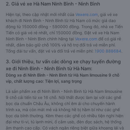
2. Giá vé xe Hà Nam Ninh Bình - Ninh Bình
Hiện tại, theo cập nhật mới nhất của
Vexere.com
, giá vé xe
khách đi Ninh Bình - Ninh Bình từ Hà Nam có mức giá dao
động từ 150000 đồng - 590000 đồng. Trong đó, nhà xe Tiến
Tiến có giá vé rẻ nhất, chỉ 150000 đồng. Đặt vé xe Hà Nam
Ninh Bình - Ninh Bình chính hãng tại
Vexere.com
để có giá rẻ
nhất, đảm bảo giữ chỗ 100% và hỗ trợ đổi trả vé miễn phí.
Tổng đài tư vấn, đặt vé và đổi trả vé miễn phí:
1900 888684
.
3. Giới thiệu, tư vấn các dòng xe chạy tuyến đường
xe đi Ninh Bình - Ninh Bình từ Hà Nam:
Dòng xe đi Ninh Bình - Ninh Bình từ Hà Nam limousine 9 chỗ
vip, chất lượng cao: Tiện lợi, sang trọng
Là sản phẩm xe đi Ninh Bình - Ninh Bình từ Hà Nam limousine
9 chỗ cải tiến từ xe 16 chỗ. Nội thất được làm lại với các ghế
bọc da chuẩn Châu Âu, không chỉ êm ái cho chuyến hành
trình xa, mà còn mát mẻ và không hề bị hầm bí như các ghế
bọc da bình thường. Kèm theo các ghế có nhiều tiện nghi hiện
đại như ti-vi, tủ lạnh mini, ổ cắm usb, đèn đọc sách, hệ thống
âm thanh cao cấp. Có vách ngăn riêng biệt giữa khoang lái và