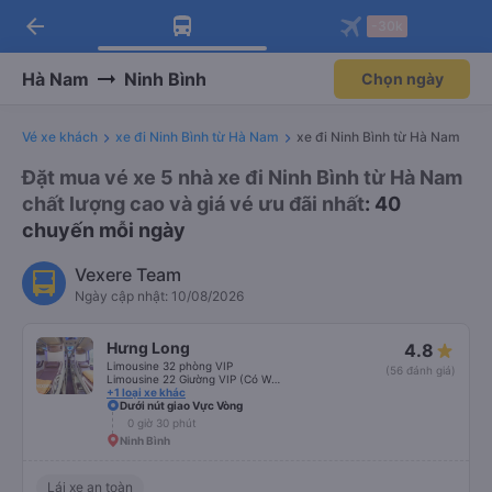
arrow_back
Tải app Vexere ngay!
Tải app Vexere
-30k
Mở app
Mở app
Nhận ưu đãi thành viên độc
-30k/ghế khi đặt vé máy bay qua
quyền
app
Hà Nam
Ninh Bình
Chọn ngày
Vé xe khách
xe đi Ninh Bình từ Hà Nam
xe đi Ninh Bình từ Hà Nam
Đặt mua vé xe 5 nhà xe đi Ninh Bình từ Hà Nam
chất lượng cao và giá vé ưu đãi nhất
: 40
chuyến mỗi ngày
Vexere Team
Ngày cập nhật: 10/08/2026
Hưng Long
4.8
Limousine 32 phòng VIP
(56 đánh giá)
Limousine 22 Giường VIP (Có WC)
+1 loại xe khác
Dưới nút giao Vực Vòng
0 giờ 30 phút
Ninh Bình
Lái xe an toàn