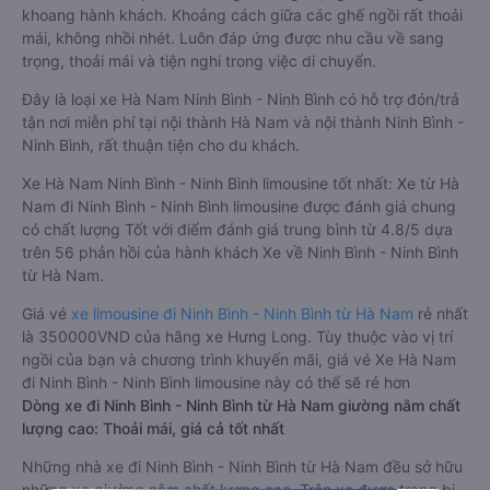
khoang hành khách. Khoảng cách giữa các ghế ngồi rất thoải
mái, không nhồi nhét. Luôn đáp ứng được nhu cầu về sang
trọng, thoải mái và tiện nghi trong việc di chuyển.
Đây là loại xe Hà Nam Ninh Bình - Ninh Bình có hỗ trợ đón/trả
tận nơi miễn phí tại nội thành Hà Nam và nội thành Ninh Bình -
Ninh Bình, rất thuận tiện cho du khách.
Xe Hà Nam Ninh Bình - Ninh Bình limousine tốt nhất: Xe từ Hà
Nam đi Ninh Bình - Ninh Bình limousine được đánh giá chung
có chất lượng Tốt với điểm đánh giá trung bình từ 4.8/5 dựa
trên 56 phản hồi của hành khách Xe về Ninh Bình - Ninh Bình
từ Hà Nam.
Giá vé
xe limousine đi Ninh Bình - Ninh Bình từ Hà Nam
rẻ nhất
là 350000VND của hãng xe Hưng Long. Tùy thuộc vào vị trí
ngồi của bạn và chương trình khuyến mãi, giá vé Xe Hà Nam
đi Ninh Bình - Ninh Bình limousine này có thể sẽ rẻ hơn
Dòng xe đi Ninh Bình - Ninh Bình từ Hà Nam giường nằm chất
lượng cao: Thoải mái, giá cả tốt nhất
Những nhà xe đi Ninh Bình - Ninh Bình từ Hà Nam đều sở hữu
những xe giường nằm chất lượng cao. Trên xe được trang bị