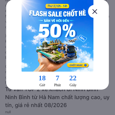
đầy đủ các trang thiết bị hiện đại phục vụ cho nhu cầu di
chuyển của hành khách. Bên cạnh đó, các hãng xe khách Hà
Nam Ninh Bình - Ninh Bình luôn chú trọng đến chất lượng dịch
vụ, không ngừng cải thiện để mang đến trải nghiệm hoàn hảo
cho hành khách.
Xe Hà Nam Ninh Bình - Ninh Bình giường nằm tốt nhất: Xe từ
Hà Nam đi Ninh Bình - Ninh Bình giường nằm được đánh giá
chung chất lượng Tốt với điểm đánh giá trung bình từ 4.4/5
dựa trên 67 phản hồi của hành khách Xe về Ninh Bình - Ninh
Bình từ Hà Nam.
Giá vé
xe giường nằm đi Ninh Bình - Ninh Bình từ Hà Nam
rẻ
nhất là 150000VND của hãng xe Tiến Tiến. Tùy thuộc vào
chương trình khuyến mãi, giá vé Xe Hà Nam đi Ninh Bình -
Ninh Bình giường nằm này có thể sẽ rẻ hơn.
Tư vấn TOP 2 xe khách đi Ninh Bình -
Ninh Bình từ Hà Nam chất lượng cao, uy
tín, giá rẻ nhất 08/2026
null