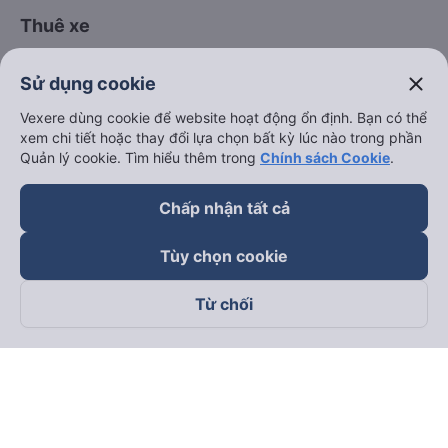
Thuê xe
Hà Nội đi Ninh Bình
close
Sử dụng cookie
Hà Nội đi Hạ Long
Vexere dùng cookie để website hoạt động ổn định. Bạn có thể
Hà Nội đi Sa Pa
xem chi tiết hoặc thay đổi lựa chọn bất kỳ lúc nào trong phần
Quản lý cookie. Tìm hiểu thêm trong
Chính sách Cookie
.
Hà Nội đi Tam Đảo
Đà Nẵng đi Hội An
Chấp nhận tất cả
Đà Nẵng đi Huế
Tùy chọn cookie
Hải Phòng đi Hà Nội
Xem tất cả tuyến đường
Từ chối
keyboard_arrow_down
Về chúng tôi