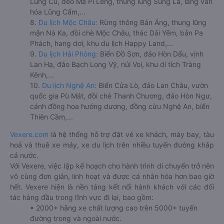
Lũng Cú, đèo Mã Pí Lèng, thung lũng Sủng Là, làng văn
hóa Lũng Cẩm,...
8.
Du lịch Mộc Châu:
Rừng thông Bản Áng, thung lũng
mận Nà Ka, đồi chè Mộc Châu, thác Dải Yếm, bản Pa
Phách, hang dơi, khu du lịch Happy Land,...
9.
Du lịch Hải Phòng:
Biển Đồ Sơn, đảo Hòn Dấu, vịnh
Lan Hạ, đảo Bạch Long Vỹ, núi Voi, khu di tích Tràng
Kênh,...
10.
Du lịch Nghệ An:
Biển Cửa Lò, đảo Lan Châu, vườn
quốc gia Pù Mát, đồi chè Thanh Chương, đảo Hòn Ngư,
cánh đồng hoa hướng dương, đồng cừu Nghệ An, biển
Thiên Cầm,...
Vexere.com
là hệ thống hỗ trợ đặt vé xe khách, máy bay, tàu
hoả và thuê xe máy, xe du lịch trên nhiều tuyến đường khắp
cả nước.
Với Vexere, việc lập kế hoạch cho hành trình di chuyển trở nên
vô cùng đơn giản, linh hoạt và được cá nhân hóa hơn bao giờ
hết. Vexere hiện là nền tảng kết nối hành khách với các đối
tác hàng đầu trong lĩnh vực đi lại, bao gồm:
• 2000+ hãng xe chất lượng cao trên 5000+ tuyến
đường trong và ngoài nước.