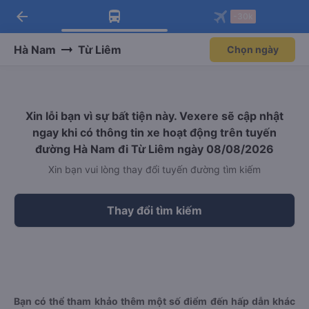
arrow_back
Tải app Vexere ngay!
Tải app Vexere
-30k
Mở app
Mở app
Nhận ưu đãi thành viên độc
-30k/ghế khi đặt vé máy bay qua
quyền
app
Hà Nam
Từ Liêm
Chọn ngày
Xin lỗi bạn vì sự bất tiện này. Vexere sẽ cập nhật
ngay khi có thông tin xe hoạt động trên tuyến
đường Hà Nam đi Từ Liêm ngày 08/08/2026
Xin bạn vui lòng thay đổi tuyến đường tìm kiếm
Thay đổi tìm kiếm
Bạn có thể tham khảo thêm một số điểm đến hấp dẫn khác