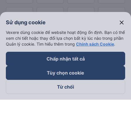
close
Sử dụng cookie
Vexere dùng cookie để website hoạt động ổn định. Bạn có thể
xem chi tiết hoặc thay đổi lựa chọn bất kỳ lúc nào trong phần
Quản lý cookie. Tìm hiểu thêm trong
Chính sách Cookie
.
Chấp nhận tất cả
Tùy chọn cookie
Từ chối
Theo dõi chúng tôi trên
Facebook
Tiktok
Youtube
Công ty TNHH Thương Mại Dịch Vụ Vexere