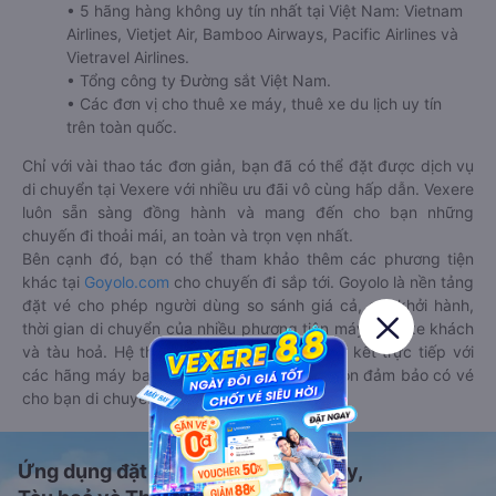
• 5 hãng hàng không uy tín nhất tại Việt Nam: Vietnam
Airlines, Vietjet Air, Bamboo Airways, Pacific Airlines và
Vietravel Airlines.
• Tổng công ty Đường sắt Việt Nam.
• Các đơn vị cho thuê xe máy, thuê xe du lịch uy tín
trên toàn quốc.
Chỉ với vài thao tác đơn giản, bạn đã có thể đặt được dịch vụ
di chuyển tại Vexere với nhiều ưu đãi vô cùng hấp dẫn. Vexere
luôn sẵn sàng đồng hành và mang đến cho bạn những
chuyến đi thoải mái, an toàn và trọn vẹn nhất.
Bên cạnh đó, bạn có thể tham khảo thêm các phương tiện
khác tại
Goyolo.com
cho chuyến đi sắp tới. Goyolo là nền tảng
đặt vé cho phép người dùng so sánh giá cả, giờ khởi hành,
thời gian di chuyển của nhiều phương tiện máy bay, xe khách
và tàu hoả. Hệ thống của Goyolo được liên kết trực tiếp với
các hãng máy bay, xe khách và tàu hoả, luôn đảm bảo có vé
cho bạn di chuyển.
Ứng dụng đặt vé Xe khách, Máy bay,