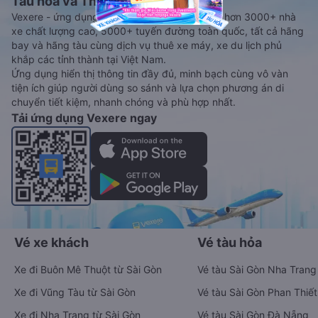
Tàu hoả và Thuê xe
Vexere - ứng dụng đặt vé đa phương tiện với hơn 3000+ nhà
xe chất lượng cao, 5000+ tuyến đường toàn quốc, tất cả hãng
bay và hãng tàu cùng dịch vụ thuê xe máy, xe du lịch phủ
khắp các tỉnh thành tại Việt Nam.
Ứng dụng hiển thị thông tin đầy đủ, minh bạch cùng vô vàn
tiện ích giúp người dùng so sánh và lựa chọn phương án di
chuyển tiết kiệm, nhanh chóng và phù hợp nhất.
Tải ứng dụng Vexere ngay
Vé xe khách
Vé tàu hỏa
Xe đi Buôn Mê Thuột từ Sài Gòn
Vé tàu Sài Gòn Nha Trang
Xe đi Vũng Tàu từ Sài Gòn
Vé tàu Sài Gòn Phan Thiết
Xe đi Nha Trang từ Sài Gòn
Vé tàu Sài Gòn Đà Nẵng