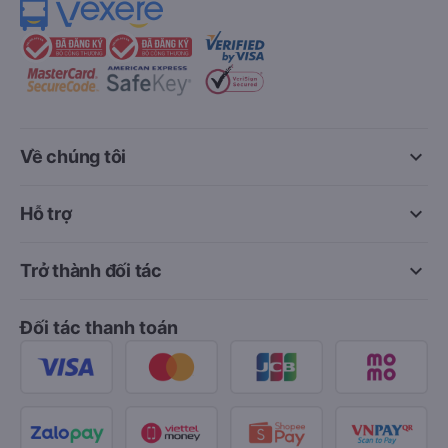
keyboard_arrow_down
Về chúng tôi
keyboard_arrow_down
Hỗ trợ
keyboard_arrow_down
Trở thành đối tác
Đối tác thanh toán